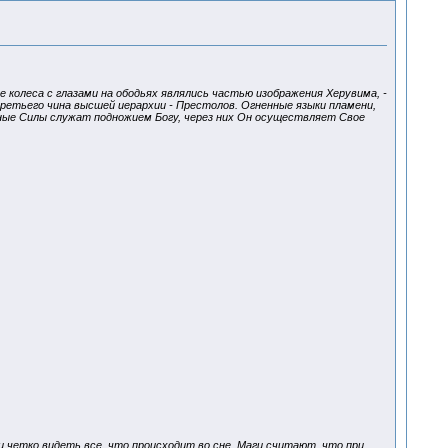
 колеса с глазами на ободьях являлись частью изображения Херувима, -
ретьего чина высшей иерархии - Престолов. Огненные языки пламени,
ные Силы служат подножием Богу, через них Он осуществляет Свое
и четко видеть все, что происходит во сне. Маги считают, что при