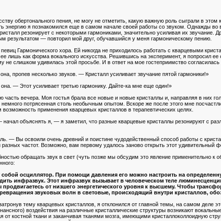
ству обертонального пения, не могу не отметить, какую важную роль сыграли в этом 
 энергию я познакомился еще в самом начале своей работы со звуком. Однажды во вре
ристалл резонирует с некоторыми гармониками, значительно усиливая их звучание. Д
ным результатом — повторил мой друг, обучавшийся у меня гармоническому пению.
 певиц Гармонического хора. Ей никогда не приходилось работать с кварцевыми крис
ее лишь как форма вокального искусства. Решившись на эксперимент, я попросил ее 
у не слишком удивилась этой просьбе. И в ответ на мое гостеприимство согласилась 
 она, пропев несколько звуков. — Кристалл усиливает звучание пятой гармоники!»
она. — Этот усиливает третью гармонику. Дайте-ка мне еще один!»
часть вечера. Моя гостья брала все новые и новые кристаллы и, направляя в них гол
 немного потрясенная столь необычным опытом. Вскоре же после этого мне посчаст
 возможность применения кварцевых кристаллов в терапевтических целях.
начал объяснять я, — я заметил, что разные кварцевые кристаллы резонируют с разл
ь. — Вы освоили очень древний и поистине чудодейственный способ работы с кристал
 разных частот. Возможно, вам первому удалось заново открыть этот удивительный 
ностью обращать звук в свет (чуть позже мы обсудим это явление применительно к о
нного:
собой осциллятор. При помощи давления его можно настроить на определенную 
водить инфразвук. Этот инфразвук вызывает в человеческом теле люминесценц
вы продвигаетесь от низшего энергетического уровня к высшему. Чтобы трансфо
ревращения звуковых волн в световые, происходящий внутри кристаллов, обо
 затронув тему кварцевых кристаллов, я отклонился от главной темы, на самом деле э
зонансного) воздействия на различные кристаллические структуры возникают вокальны
 от костной ткани и заканчивая тканями мозга, имеющими кристаллоколлоидную струк