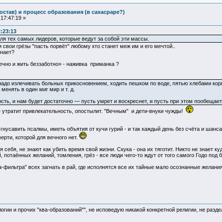
остав) и процесс образования (в сахасраре?)
17:47:19 »
2:23:13
ля тех самых лидеров, которые ведут за собой эти массы.
ти свои грёзы "пасть порвёт" любому кто станет меж им и его мечтой..
знает?
чно и жить беззаботно» - наживка приманка ?
надо излечивать больных прикосновением, ходить пешком по воде, пятью хлебами кор
менять в один миг мир и т. д.
сть, и нам будет достаточно — пусть умрет и воскреснет, и пусть при этом пообещае
 утратит привлекательность, опостылит. "Вечным" и дети-внуки чужды!
гнусавить псалмы, иметь объятия от кучи гурий - и так каждый день без счёта и шанс
рти, которой для вечного нет.
себя, не знают как убить время свой жизни. Скука - она их тяготит. Никто не знает ку
, потаённых желаний, томления, грёз - все люди чего-то ждут от того самого Годо по
та-фильтра" всех загнать в рай, где исполнятся все их тайные мало осознанные желан
логии и прочих "ква-образований"", не исповедую никакой конкретной религии, не раз