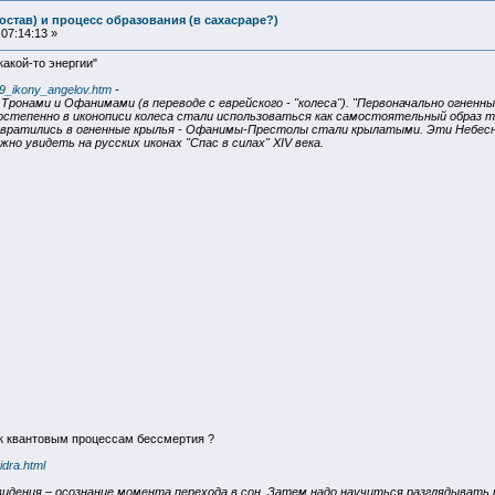
остав) и процесс образования (в сахасраре?)
07:14:13 »
какой-то энергии"
99_ikony_angelov.htm
-
онами и Офанимами (в переводе с еврейского - "колеса"). "Первоначально огненные
остепенно в иконописи колеса стали использоваться как самостоятельный образ т
ревратились в огненные крылья - Офанимы-Престолы стали крылатыми. Эти Небес
но увидеть на русских иконах "Спас в силах" XIV века.
к квантовым процессам бессмертия ?
idra.html
идения – осознание момента перехода в сон. Затем надо научиться разглядывать 