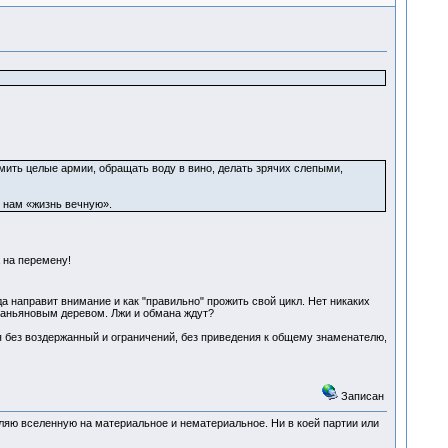
мить целые армии, обращать воду в вино, делать зрячих слепыми,
т нам «жизнь вечную».
а на перемену!
да направит внимание и как "правильно" прожить свой цикл. Нет никаких
д баньяновым деревом. Лжи и обмана ждут?
ия без воздержанный и ограничений, без приведения к общему знаменателю,
Записан
деляю вселенную на материальное и нематериальное. Ни в коей партии или