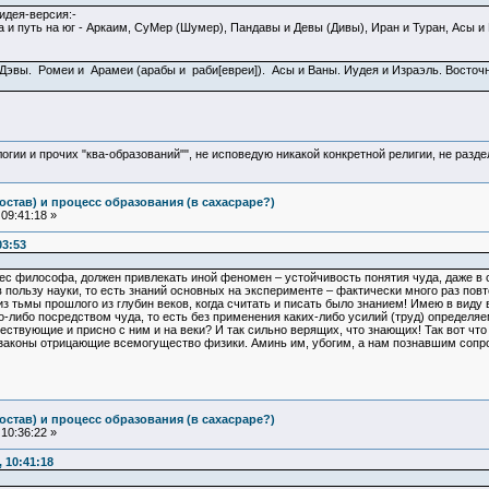
идея-версия:-
а и путь на юг - Аркаим, СуМер (Шумер), Пандавы и Девы (Дивы), Иран и Туран, Асы и
и Дэвы. Ромеи и Арамеи (арабы и раби[евреи]). Асы и Ваны. Иудея и Израэль. Восто
логии и прочих "ква-образований"", не исповедую никакой конкретной религии, не раз
остав) и процесс образования (в сахасраре?)
09:41:18 »
03:53
рес философа, должен привлекать иной феномен – устойчивость понятия чуда, даже в с
в пользу науки, то есть знаний основных на эксперименте – фактически много раз повт
з тьмы прошлого из глубин веков, когда считать и писать было знанием! Имею в виду
что-либо посредством чуда, то есть без применения каких-либо усилий (труд) определя
твующие и присно с ним и на веки? И так сильно верящих, что знающих! Так вот что м
 законы отрицающие всемогущество физики. Аминь им, убогим, а нам познавшим сопро
остав) и процесс образования (в сахасраре?)
10:36:22 »
 10:41:18