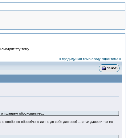
 смотрят эту тему.
« предыдущая тема
следующая тема »
м и тщанием обосновали-то..
о особенно обособлено лично до себя для особ ... и так далее и так же