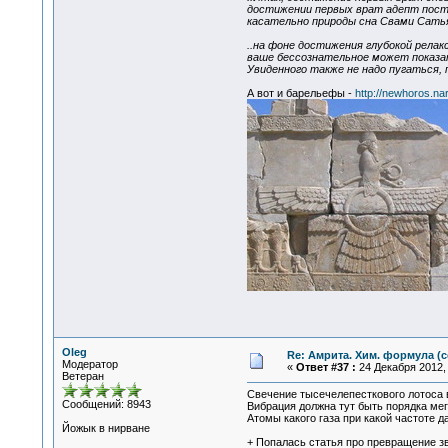
достижении первых врат адепт пост
касательно природы сна Свами Сать
..на фоне достижения глубокой рела
ваше бессознательное может показать
Увиденного также не надо пугаться,
А вот и барельефы -
http://newhoros.na
Oleg
Re: Амрита. Хим. формула (с
Модератор
«
Ответ #37 :
24 Декабря 2012, 
Ветеран
Свечение тысечелепесткового лотоса в
Сообщений: 8943
Вибрация должна тут быть порядка мег
Атомы какого газа при какой частоте д
Йожык в нирване
+ Попалась статья про превращение зв