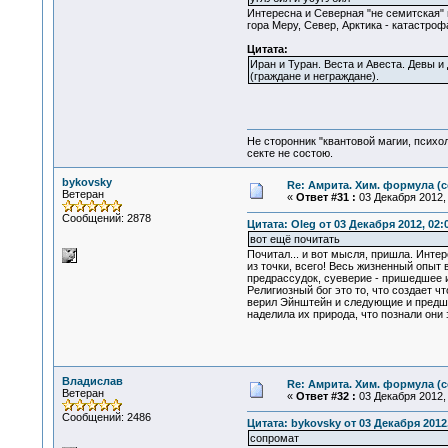
Интересна и Северная "не семитская" 
гора Меру, Север, Арктика - катастроф
Цитата:
Иран и Туран. Веста и Авеста. Девы 
(граждане и неграждане).
Не сторонник "квантовой магии, психо
секте не состою.
bykovsky
Re: Амрита. Хим. формула (с
Ветеран
«
Ответ #31 :
03 Декабря 2012, 
Сообщений: 2878
Цитата: Oleg от 03 Декабря 2012, 02:
вот ещё почитать
Почитал... и вот мысля, пришла. Инте
из точки, всего! Весь жизненный опыт 
предрассудок, суеверие - пришедшее и
Религиозный бог это то, что создает 
верил Эйнштейн и следующие и предшес
наделила их природа, что познали они
Владислав
Re: Амрита. Хим. формула (с
Ветеран
«
Ответ #32 :
03 Декабря 2012, 
Сообщений: 2486
Цитата: bykovsky от 03 Декабря 2012,
сопромат