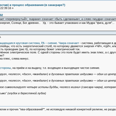
остав) и процесс образования (в сахасраре?)
22:39:16 »
02
ает «перевернутый»; «карани» означает «быть сделанным»; а слово «мудра» означает
 энергия, Солнце, Бог древних.. Уд - это бывает упаковано и как Мудра "фига, дуля"...
.
ащающаяся круговая система, РА – сияние. Чакра означает
- система, работающая в дв
ропейцы, что есть энергетический столб, по которому движется энергия «ЧИ», «ЦИ», и
ь проводник (рис 6), по которому бежит электрический ток.
ённое электрическое поле. С одной стороны это поле будет иметь знак плюс, а с друг
ме?
ека плюс, слева минус.
 стороны
, на приём и на выдачу, т.е. входящее и выходящее чистое сияние.
в. «круг», «колесо», «диск», «мандала») в духовных практиках индуизма — один из це
в. «круг», «колесо», «диск», «мандала») в духовных практиках индуизма — один из це
орое символизирует четыре истины Будды, «колесо жизни» (сансара-чакра), котора
ьмо" (клубок в берестяной лубок)
логии и прочих "ква-образований"", не исповедую никакой конкретной религии, не раз