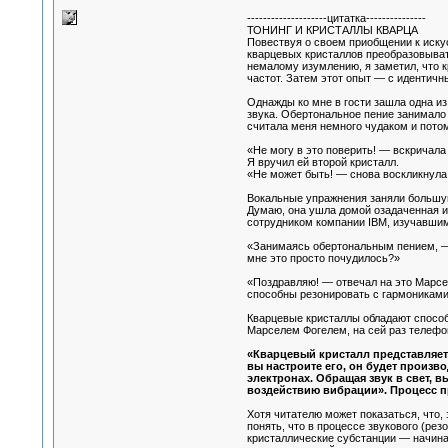
--------------------цитатка---------------
ТОНИНГ И КРИСТАЛЛЫ КВАРЦА
Повествуя о своем приобщении к искус
кварцевых кристаллов преобразовывать
немалому изумлению, я заметил, что к
частот. Затем этот опыт — с идентич
Однажды ко мне в гости зашла одна из
звука. Обертональное пение занимало 
считала меня немного чудаком и потом
«Не могу в это поверить! — вскричала
Я вручил ей второй кристалл.
«Не может быть! — снова воскликнула 
Вокальные упражнения заняли большую 
Думаю, она ушла домой озадаченная и
сотрудником компании IBM, изучавшим
«Занимаясь обертональным пением, — 
мне это просто почудилось?»
«Поздравляю! — отвечал на это Марсел
способны резонировать с гармониками
Кварцевые кристаллы обладают способ
Марселем Фогелем, на сей раз телефо
«Кварцевый кристалл представляет 
вы настроите его, он будет произ
электронах. Обращая звук в свет, 
воздействию вибрации». Процесс п
Хотя читателю может показаться, что,
понять, что в процессе звукового (ре
кристаллические субстанции — начиная