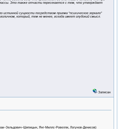
 массы. Это также отчасти пересекается с тем, что утверждает
го истинной сущности посредством приема “психическое зеркало”
мволичном, который, тем не менее, всегда имеет глубокий смысл.
Записан
Дирак–Зельдович–Шипицын, Янг-Миллс-Ровелли, Логунов-Денисов)