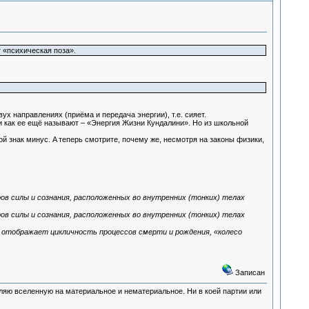
 «психическая поза».
ух направлениях (приёма и передача энергии), т.е. сияет.
ли как ее ещё называют – «Энергия Жизни Кундалини». Но из школьной
ой знак минус. A теперь смотрите, почему же, несмотря на законы физики,
нтров силы и сознания, расположенных во внутренних (тонких) телах
нтров силы и сознания, расположенных во внутренних (тонких) телах
я отображает цикличность процессов смерти и рождения, «колесо
Записан
деляю вселенную на материальное и нематериальное. Ни в коей партии или