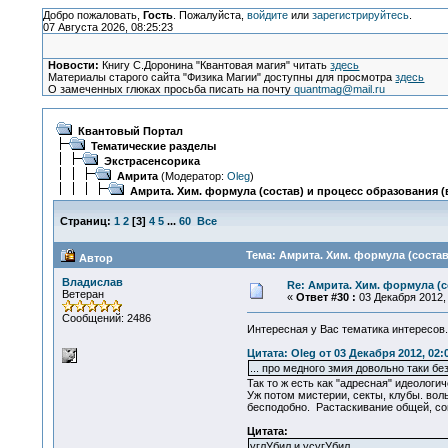
Добро пожаловать,
Гость
. Пожалуйста,
войдите
или
зарегистрируйтесь
.
07 Августа 2026, 08:25:23
Новости:
Книгу С.Доронина "Квантовая магия" читать
здесь
Материалы старого сайта "Физика Магии" доступны для просмотра
здесь
О замеченных глюках просьба писать на почту
quantmag@mail.ru
Квантовый Портал
Тематические разделы
Экстрасенсорика
Амрита
(Модератор:
Oleg
)
Амрита. Хим. формула (состав) и процесс образования (в
Страниц:
1
2
[
3
]
4
5
...
60
Все
Тема: Амрита. Хим. формула (состав
Автор
Владислав
Re: Амрита. Хим. формула (с
Ветеран
«
Ответ #30 :
03 Декабря 2012, 
Сообщений: 2486
Интересная у Вас тематика интересов
Цитата: Oleg от 03 Декабря 2012, 02:
... про медного змия довольно таки б
Так то ж есть как "адресная" идеологи
Уж потом мистерии, секты, клубы. воль
бесподобно. Растаскивание общей, со
Цитата:
углУбил и усугУбил