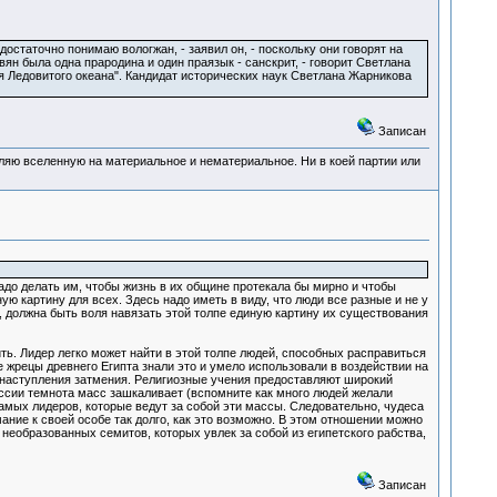
остаточно понимаю вологжан, - заявил он, - поскольку они говорят на
н была одна прародина и один праязык - санскрит, - говорит Светлана
я Ледовитого океана". Кандидат исторических наук Светлана Жарникова
Записан
деляю вселенную на материальное и нематериальное. Ни в коей партии или
надо делать им, чтобы жизнь в их общине протекала бы мирно и чтобы
ю картину для всех. Здесь надо иметь в виду, что люди все разные и не у
, должна быть воля навязать этой толпе единую картину их существования
ить. Лидер легко может найти в этой толпе людей, способных расправиться
 жрецы древнего Египта знали это и умело использовали в воздействии на
и наступления затмения. Религиозные учения предоставляют широкий
оссии темнота масс зашкаливает (вспомните как много людей желали
амых лидеров, которые ведут за собой эти массы. Следовательно, чудеса
ние к своей особе так долго, как это возможно. В этом отношении можно
необразованных семитов, которых увлек за собой из египетского рабства,
Записан