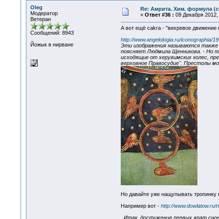
Oleg
Re: Амрита. Хим. формула (с
Модератор
«
Ответ #36 :
09 Декабря 2012, 
Ветеран
А вот ещё cakra - "вихревое движение 
Сообщений: 8943
http://www.angelologia.ru/iconographia/1
Йожык в нирване
Эти изображения называются также Тр
поясняет Людмила Щенникова. - Но п
исходящие от херувимских колес, п
верховное Правосудие". Престолы мож
Но давайте уже нащупывать тропинку 
Например вот -
http://www.dowlatow.ru/n
..Итак, достижение первых врат снов