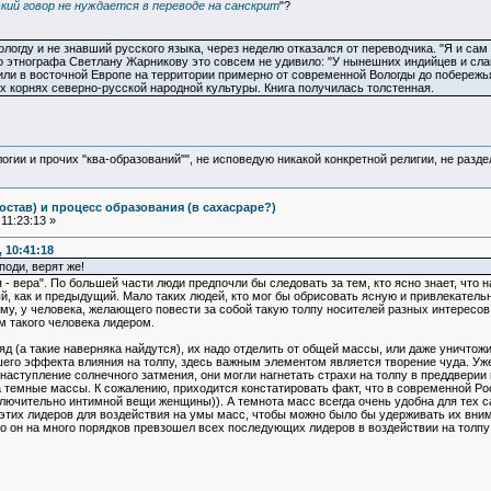
кий говор не нуждается в переводе на санскрит
"?
огду и не знавший русского языка, через неделю отказался от переводчика. "Я и сам д
о этнографа Светлану Жарникову это совсем не удивило: "У нынешних индийцев и славя
или в восточной Европе на территории примерно от современной Вологды до побережь
 корнях северно-русской народной культуры. Книга получилась толстенная.
логии и прочих "ква-образований"", не исповедую никакой конкретной религии, не раз
остав) и процесс образования (в сахасраре?)
11:23:13 »
 10:41:18
 поди, верят же!
- вера". По большей части люди предпочли бы следовать за тем, кто ясно знает, что 
, как и предыдущий. Мало таких людей, кто мог бы обрисовать ясную и привлекательну
му, у человека, желающего повести за собой такую толпу носителей разных интересов
м такого человека лидером.
ляд (а такие наверняка найдутся), их надо отделить от общей массы, или даже уничтож
его эффекта влияния на толпу, здесь важным элементом является творение чуда. Уже
наступление солнечного затмения, они могли нагнетать страхи на толпу в преддвери
а темные массы. К сожалению, приходится констатировать факт, что в современной Р
лючительно интимной вещи женщины)). А темнота масс всегда очень удобна для тех с
тих лидеров для воздействия на умы масс, чтобы можно было бы удерживать их внима
то он на много порядков превзошел всех последующих лидеров в воздействии на толпу 