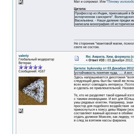
Мат и сопромат. Или "
Почему вологодс
Цитата:
Профессор из Индии, приехавший в Вол
испорченном санскрите". Вологодског
Васильевна. - Наши далекие предки ж
написала монографию об исторических
Не сторонник "квантовой магии, психо
секте не состою.
valeriy
Re: Амрита. Хим. формула (с
Глобальный модератор
«
Ответ #33 :
03 Декабря 2012, 
Ветеран
Цитата: bykovsky от 03 Декабря 2012,
Сообщений: 4167
устойчивость понятия чуда, ..... А вот,
Здесь напрашивается дихотомия "воля 
следующий день был бы такой же ясный
всех могут совпадать интересы. Поэто
и сделать ее привлекательной. Назове
Те, кто не разделяет такой единый взг
с такими иноверцами. И вот для бОльш
умы рядовых египтян. Например, зная 
простор для подобного воздействия н
прикоснуться к поясу девы Марии (иск
составляют важный арсенал в обойме э
отдать должное Моисею, как лидеру, ч
в след за взятием кассы фараона.