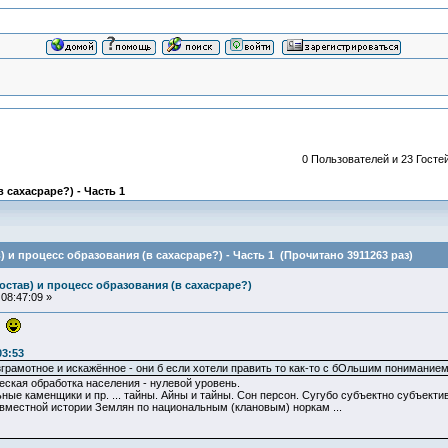
0 Пользователей и 23 Гостей
 сахасраре?) - Часть 1
) и процесс образования (в сахасраре?) - Часть 1 (Прочитано 3911263 раз)
остав) и процесс образования (в сахасраре?)
08:47:09 »
.
03:53
езграмотное и искажённое - они б если хотели править то как-то с бОльшим понимание
ческая обработка населения - нулевой уровень.
ные каменщики и пр. ... тайны. Айны и тайны. Сон персон. Сугубо субъектно субъективн
вместной истории Землян по национальным (клановым) норкам ...