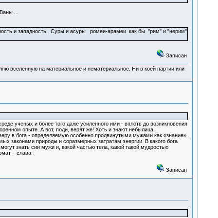
 Ваны ...
чность и западность. Суры и асуры ромеи-арамеи как бы "рим" и "нерим"
Записан
деляю вселенную на материальное и нематериальное. Ни в коей партии или
реде ученых и более того даже усиленного ими - вплоть до возникновения
оренном опыте. А вот, поди, верят же! Хоть и знают небылица,
 веру в бога - определяемую особенно продвинутыми мужами как «знание».
емых законами природы и соразмерных затратам энергии. В какого бога
огут знать сии мужи и, какой частью тела, какой такой мудростью
мат – слава.
Записан