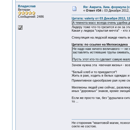
Владислав
Re: Амрита. Хим. формула (с
Ветеран
«
Ответ #34 :
03 Декабря 2012, 
Сообщений: 2486
Цитата: valeriy от 03 Декабря 2012, 1
А темнота масс всегда очень удобна д
Лидеру тоже что-то грезится и он за э
Какая у лидера "скрытая мечта" - кто 
Спекуляция на людской жажде «жить ве
Цитата: по ссылке на Мелхисидека
Не надо нам ничего величавого — не 
заставлять истлевшие трупы оживать, 
Пусть этот кто-то сделает самую мало
Зачем нужна эта «вечная жизнь» - все
"Белый хлеб и то приедается"!
Жить в раю, ходить в белых одеждах и 
Примитивное однообразие рая хуже сме
Миллионы людей уже сейчас, развлекая 
иных "дорожных" знаков, кроме эмоций
Если же просто так, без "дуршлага-си
то ...
Не сторонник "квантовой магии, психо
секте не состою.