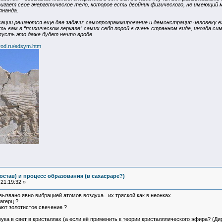
игает свое энергетическое тело, которое есть двойник физического, не имеющий
янанда.
ксации решаются еще две задачи: самопрограммирование и демонстрация человеку е
 вам в “психическом зеркале” самих себя порой в очень странном виде, иногда си
 пусть это даже будет нечто вроде
rod.ru/edsym.htm
остав) и процесс образования (в сахасраре?)
21:19:32 »
ызвано явно вибрацией атомов воздуха.. их тряской как в неонках
агерц ?
ают золотистое свечение ?
ука в свет в кристаллах (а если её применить к теории кристалллического эфира? (