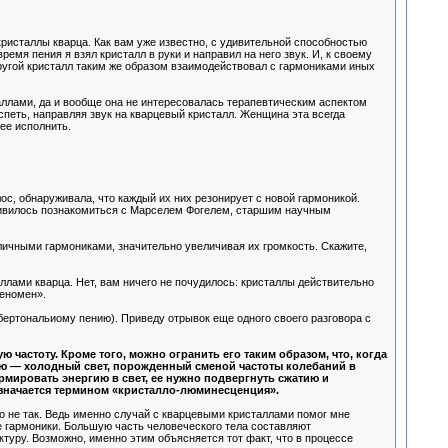
кристаллы кварца. Как вам уже известно, с удивительной способностью
мя пения я взял кристалл в руки и направил на него звук. И, к своему
ругой кристалл таким же образом взаимодействовал с гармониками иных
таллами, да и вообще она не интересовалась терапевтическим аспектом
спеть, направляя звук на кварцевый кристалл. Женщина эта всегда
ее исполнить.
ос, обнаруживала, что каждый их них резонирует с новой гармоникой.
ливилось познакомиться с Марселем Фогелем, старшим научным
ичными гармониками, значительно увеличивая их громкость. Скажите,
лами кварца. Нет, вам ничего не почудилось: кристаллы действительно
феномен».
бертональиому пению). Приведу отрывок еще одного своего разговора с
частоту. Кроме того, можно огранить его таким образом, что, когда
ию — холодный свет, порожденный сменой частоты колебаний в
рмировать энергию в свет, ее нужно подвергнуть сжатию и
значается термином «кристалло-люминесценция».
то не так. Ведь именно случай с кварцевыми кристаллами помог мне
е гармоники. Большую часть человеческого тела составляют
туру. Возможно, именно этим объясняется тот факт, что в процессе