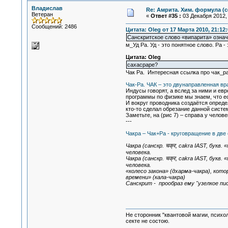
Владислав
Re: Амрита. Хим. формула (с
Ветеран
«
Ответ #35 :
03 Декабря 2012, 
Сообщений: 2486
Цитата: Oleg от 17 Марта 2010, 21:12:
Санскритское слово «випарита» означ
м_Уд Ра. Уд - это понятное слово. Ра -
Цитата: Oleg
сахасраре?
Чак Ра. Интересная ссылка про чак_ра
Чак-Pа. ЧАК – это двунаправленная вр
Индусы говорят, а вслед за ними и ев
программы по физике мы знаем, что ест
И вокруг проводника создаётся определ
кто-то сделал обрезание данной систе
Заметьте, на (рис 7) – справа у челов
---
Чакра – Чак+Ра - круговращение в две
Чакра (санскр. चक्र, cakra IAST, бук
человека.
Чакра (санскр. चक्र, cakra IAST, бук
человека.
«колесо закона» (дхарма-чакра), кот
времени» (кала-чакра)
Санскрит - прообраз ему "узелкое пис
Не сторонник "квантовой магии, психо
секте не состою.