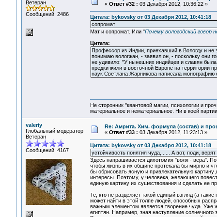
Ветеран
«
Ответ #32 :
03 Декабря 2012, 10:36:22 »
Сообщений: 2486
Цитата: bykovsky от 03 Декабря 2012, 10:41:18
сопромат
Мат и сопромат. Или "
Почему вологодский говор н
Цитата:
Профессор из Индии, приехавший в Вологду и не з
понимаю вологжан, - заявил он, - поскольку они 
не удивило: "У нынешних индийцев и славян была 
предки жили в восточной Европе на территории п
наук Светлана Жарникова написала монографию об
Не сторонник "квантовой магии, психологии и проч
материальное и нематериальное. Ни в коей партии
valeriy
Re: Амрита. Хим. формула (состав) и про
Глобальный модератор
«
Ответ #33 :
03 Декабря 2012, 11:23:13 »
Ветеран
Цитата: bykovsky от 03 Декабря 2012, 10:41:18
Сообщений: 4167
устойчивость понятия чуда, ..... А вот, поди, верят
Здесь напрашивается дихотомия "воля - вера". По 
чтобы жизнь в их общине протекала бы мирно и чт
бы обрисовать ясную и привлекательную картину дл
интересы. Поэтому, у человека, желающего повест
единую картину их существования и сделать ее пр
Те, кто не разделяет такой единый взгляд (а такие
может найти в этой толпе людей, способных распр
важным элементом является творение чуда. Уже ж
египтян. Например, зная наступление солнечного 