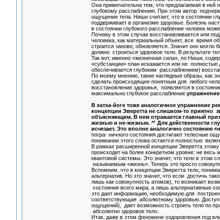
Она примечательна тем, что предлагаемая в ней 
глубокому расслаблению. При этом автор подчерки
ощущение тела. Ниши считает, что в состоянии гл
поддерживает в организме здоровье. Болезнь наст
в состоянии глубокого расслабления человек може
Почему в этом случае восстанавливается или под
человека, как материальный объект, все время о
строится заново, обновляется. Значит оно могло 
должно строиться здоровое тело. В результате тел
Так вот, именно «жизненная сила», по Ниши, соде
«субстанции» план искажается или не полностью д
обеспечивается глубоким расслаблением) восста
По моему мнению, такие наглядные образы, как э
сделать происходящее понятным для любого чело
восстановление здоровья, появляется в состояни
максимально глубокое расслабление
упражнением
В хатха-йоге тоже аналогичное упражнение рек
концепции Эверетта не слишком-то приятно з
объясняющим. В нем отражается главный призн
жизнью и не-жизнью. ^' Для действенности гл
исчезает. Это вполне аналогично состоянию «н
погра- ничного состояния достигают телесные ощу
понимании этого слова остается полностью вклю
В рамках расширенной концепции Эверетта этому 
происходит на более конкретном уровне: не весь 
квантовой системы. Это значит, что тело в этом 
называемым «жизнь». Теперь это просто совокупн
Вспомним, что в концепции Эверетта тело, поним
альтернатив. Но это значит, что если достичь так
лишь как совокупность атомов), то возникает воз
состояния всего мира, а лишь альтернативные сос
это дает информацию, необходимую для построени
соответствующая абсолютному здоровью. Доступ 
ощущений), дает возможность строить тело по пр
абсолютно здоровое тело.
Итак, даже в этом феномене оздоровления под в