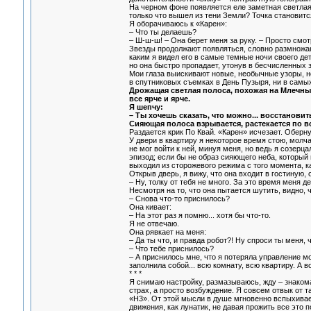
На черном фоне появляется еле заметная светлая т
только что вышел из тени Земли? Точка становитс
Я оборачиваюсь к «Карен»:
– Что ты делаешь?
– Ш-ш-ш! – Она берет меня за руку. – Просто смот
Звезды продолжают появляться, словно размножа
каким я видел его в самые темные ночи своего де
но она быстро пропадает, утонув в бесчисленных 
Мои глаза выискивают новые, необычные узоры, но
в спутниковых съемках в День Пузыря, ни в самы
Дрожащая светлая полоса, похожая на Млечный
все ярче и ярче.
Я шепчу:
– Ты хочешь сказать, что можно... восстанови
Сияющая полоса взрывается, растекается по в
Раздается крик По Квай. «Карен» исчезает. Оберн
У двери в квартиру я некоторое время стою, молча
не мог войти к ней, минуя меня, но ведь я созерц
эпизод; если бы не образ сияющего неба, который 
выходил из сторожевого режима с того момента, ка
Открыв дверь, я вижу, что она входит в гостиную, 
– Ну, толку от тебя не много. За это время меня д
Несмотря на то, что она пытается шутить, видно, 
– Снова что-то приснилось?
Она кивает:
– На этот раз я помню... хотя бы что-то.
Я не отвечаю.
Она рявкает на меня:
– Да ты что, и правда робот?! Ну спроси ты меня,
– Что тебе приснилось?
– А приснилось мне, что я потеряла управление м
заполнила собой... всю комнату, всю квартиру. А во
* * *
Я снимаю настройку, размазываюсь, жду – знаком
страх, а просто возбуждение. Я совсем отвык от т
«Н3». От этой мысли в душе мгновенно вспыхивае
движения, как лунатик, не давая прожить все это 