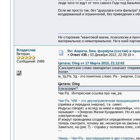
люди чего-то ждут от того самого Годо под банья
Если же просто так, без "дуршлага-сита-фильтра" 
воздержанный и ограничений, без приведения к общ
Не сторонник "квантовой магии, психологии и проч
материальное и нематериальное. Ни в коей партии
Владислав
Re: Амрита. Хим. формула (состав) и про
Ветеран
«
Ответ #35 :
03 Декабря 2012, 22:39:16 »
Сообщений: 2486
Цитата: Oleg от 17 Марта 2010, 21:12:02
Санскритское слово «випарита» означает «переве
поза».
м_Уд Ра. Уд - это понятное слово. Ра - энергия, Со
Цитата: Oleg
сахасраре?
Чак Ра. Интересная ссылка про чак_ра.
Чак-Pа. ЧАК – это двунаправленная вращающаяся к
(приёма и передача энергии), т.е. сияет.
Индусы говорят, а вслед за ними и европейцы, что
называют – «Энергия Жизни Кундалини». Но из шко
электрический ток.
И вокруг проводника создаётся определённое элект
теперь смотрите, почему же, несмотря на законы 
Заметьте, на (рис 7) – справа у человека плюс, сл
---
Чакра – Чак+Ра - круговращение в две стороны
, н