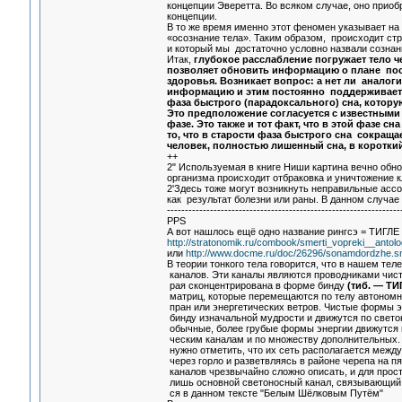
концепции Эверетта. Во всяком случае, оно приоб
концепции.
В то же время именно этот феномен указывает на 
«осознание тела». Таким образом, происходит ст
и который мы достаточно условно назвали сознан
Итак,
глубокое расслабление погружает тело ч
позволяет обновить информацию о плане пос
здоровья. Возникает вопрос: а нет ли аналог
информацию и этим постоянно поддерживает 
фаза быстрого (парадоксального) сна, котору
Это предположение согласуется с известными
фазе. Это также и тот факт, что в этой фазе с
то, что в старости фаза быстрого сна сокраща
человек, полностью лишенный сна, в короткий 
++
2" Используемая в книге Ниши картина вечно обно
организма происходит отбраковка и уничтожение к
2'Здесь тоже могут возникнуть неправильные асс
как результат болезни или раны. В данном случае
-----------------------------------------------------------------
PPS
А вот нашлось ещё одно название рингсэ = ТИГЛЕ 
http://stratonomik.ru/combook/smerti_vopreki__antolo
или
http://www.docme.ru/doc/26296/sonamdordzhe.sm
В теории тонкого тела говорится, что в нашем тел
каналов. Эти каналы являются проводниками чисто
рая сконцентрирована в форме бинду
(тиб. — ТИ
матриц, которые перемещаются по телу автоном
пран или энергетических ветров. Чистые формы э
бинду изначальной мудрости и движутся по свето
обычные, более грубые формы энергии движутся 
ческим каналам и по множеству дополнительных. 
нужно отметить, что их сеть располагается между
через горло и разветвляясь в районе черепа на пя
каналов чрезвычайно сложно описать, и для прос
лишь основной светоносный канал, связывающий 
ся в данном тексте "Белым Шёлковым Путём"