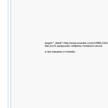
target="_blank">http://www.youtube.com/v/vBMLUX
Как ртуть разрушает нейроны головного мозга
и про вакцины и пломбы -