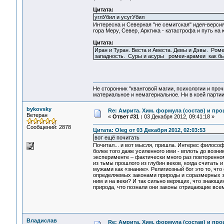
Цитата:
углУбил и усугУбил
Интересна и Северная "не семитская" идея-версия
гора Меру, Север, Арктика - катастрофа и путь на
Цитата:
Иран и Туран. Веста и Авеста. Девы и Дэвы. Ром
западность. Суры и асуры ромеи-арамеи как бы "
Не сторонник "квантовой магии, психологии и проч
материальное и нематериальное. Ни в коей партии
bykovsky
Re: Амрита. Хим. формула (состав) и про
Ветеран
«
Ответ #31 :
03 Декабря 2012, 09:41:18 »
Сообщений: 2878
Цитата: Oleg от 03 Декабря 2012, 02:03:53
вот ещё почитать
Почитал... и вот мысля, пришла. Интерес философ
более того даже усиленного ими - вплоть до возни
эксперименте – фактически много раз повторенном
из тьмы прошлого из глубин веков, когда считать
мужами как «знание». Религиозный бог это то, что
определяемых законами природы и соразмерных за
ним и на веки? И так сильно верящих, что знающих
природа, что познали они законы отрицающие все
Владислав
Re: Амрита. Хим. формула (состав) и про