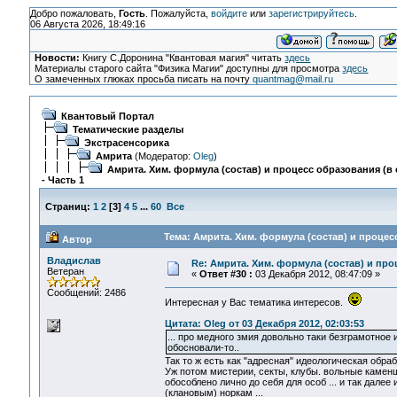
Добро пожаловать,
Гость
. Пожалуйста,
войдите
или
зарегистрируйтесь
.
06 Августа 2026, 18:49:16
Новости:
Книгу С.Доронина "Квантовая магия" читать
здесь
Материалы старого сайта "Физика Магии" доступны для просмотра
здесь
О замеченных глюках просьба писать на почту
quantmag@mail.ru
Квантовый Портал
Тематические разделы
Экстрасенсорика
Амрита
(Модератор:
Oleg
)
Амрита. Хим. формула (состав) и процесс образования (в 
- Часть 1
Страниц:
1
2
[
3
]
4
5
...
60
Все
Тема: Амрита. Хим. формула (состав) и процесс
Автор
Владислав
Re: Амрита. Хим. формула (состав) и про
Ветеран
«
Ответ #30 :
03 Декабря 2012, 08:47:09 »
Сообщений: 2486
Интересная у Вас тематика интересов.
Цитата: Oleg от 03 Декабря 2012, 02:03:53
... про медного змия довольно таки безграмотное
обосновали-то..
Так то ж есть как "адресная" идеологическая обра
Уж потом мистерии, секты, клубы. вольные каменщи
обособлено лично до себя для особ ... и так дал
(клановым) норкам ...