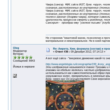
Чакра (санскр. चक्र, cakra IAST, букв. «круг», «
сознания, расположенных во внутренних (тонких
Чакра (санскр. चक्र, cakra IAST, букв. «круг», «
сознания, расположенных во внутренних (тонких
«колесо закона» (дхарма-чакра), которое симво
цикличность процессов смерти и рождения, «коле
Санскрит - прообраз ему "узелкое письмо" (клубо
Не сторонник "квантовой магии, психологии и проч
материальное и нематериальное. Ни в коей партии
Oleg
Re: Амрита. Хим. формула (состав) и про
Модератор
«
Ответ #36 :
09 Декабря 2012, 07:14:13 »
Ветеран
А вот ещё cakra - "вихревое движение какой-то эне
Сообщений: 8943
http://www.angelologia.ru/iconographia/199_ikony_ang
Йожык в нирване
Эти изображения называются также Тронами и Оф
глазами на ободьях являлись частью изображени
использоваться как самостоятельный образ тре
херувимских колес, превратились в огненные 
Богу, через них Он осуществляет Свое верховное