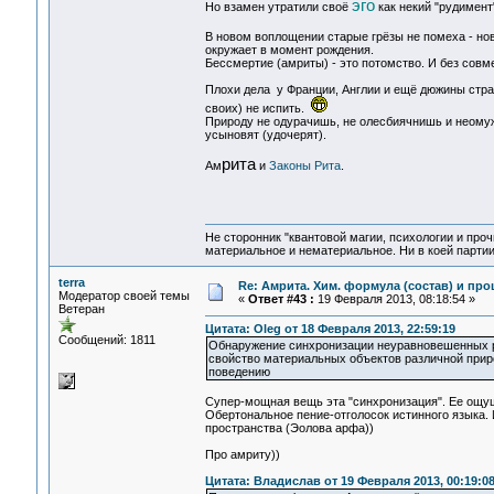
эго
Но взамен утратили своё
как некий "рудимент
В новом воплощении старые грёзы не помеха - н
окружает в момент рождения.
Бессмертие (амриты) - это потомство. И без совм
Плохи дела у Франции, Англии и ещё дюжины стра
своих) не испить.
Природу не одурачишь, не олесбиячнишь и неомуже
усыновят (удочерят).
рита
Ам
и
Законы Рита
.
Не сторонник "квантовой магии, психологии и проч
материальное и нематериальное. Ни в коей партии
terra
Re: Амрита. Хим. формула (состав) и про
Модератор своей темы
«
Ответ #43 :
19 Февраля 2013, 08:18:54 »
Ветеран
Цитата: Oleg от 18 Февраля 2013, 22:59:19
Сообщений: 1811
Обнаружение синхронизации неуравновешенных ро
свойство материальных объектов различной прир
поведению
Супер-мощная вещь эта "синхронизация". Ее ощу
Обертональное пение-отголосок истинного языка.
пространства (Эолова арфа))
Про амриту))
Цитата: Владислав от 19 Февраля 2013, 00:19:0