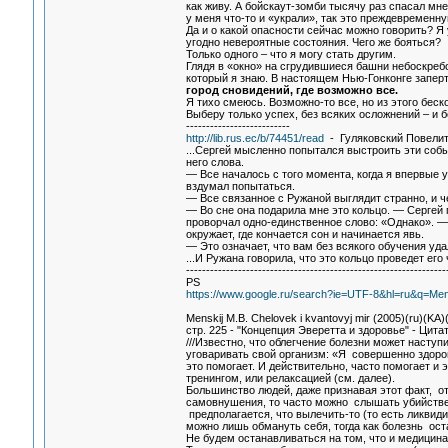
как живу. А бойскаут-зомби тысячу раз спасал мне
у меня что-то и «украли», так это преждевременн
Да и о какой опасности сейчас можно говорить? Я 
угодно невероятные состояния. Чего же бояться?
Только одного – что я могу стать другим.
Глядя в «окно» на сгрудившиеся башни небоскребов
который я знаю. В настоящем Нью-Гонконге заперт
город сновидений, где возможно все.
Я тихо смеюсь. Возможно-то все, но из этого беск
Выберу только успех, без всяких осложнений – и б
--------------------------
http://lib.rus.ec/b/74451/read
- Гуляковский Повелит
...Сергей мысленно попытался выстроить эти собы
него слова.
— Все началось с того момента, когда я впервые у
вздумал попытаться.
— Все связанное с Ружаной выглядит странно, и ч
— Во сне она подарила мне это кольцо. — Сергей 
проворчал одно-единственное слово: «Однако». — 
окружает, где кончается сон и начинается явь.
— Это означает, что вам без всякого обучения уда
...И Ружана говорила, что это кольцо проведет ег
-----------------------------------------------------------------
PS
https://www.google.ru/search?ie=UTF-8&hl=ru&q=M
Menskij M.B. Chelovek i kvantovyj mir (2005)(ru)(KA
стр. 225 - "Концепция Эверетта и здоровье" - Цитат
///Известно, что облегчение болезни может насту
уговаривать свой организм: «Я совершенно здоров
это помогает. И действительно, часто помогает и 
тренингом, или релаксацией (см. далее).
Большинство людей, даже признавая этот факт, о
самовнушения, то часто можно слышать убийствен
предполагается, что вылечить-то (то есть ликви
можно лишь обмануть себя, тогда как болезнь оста
He будем останавливаться на том, что и медицина