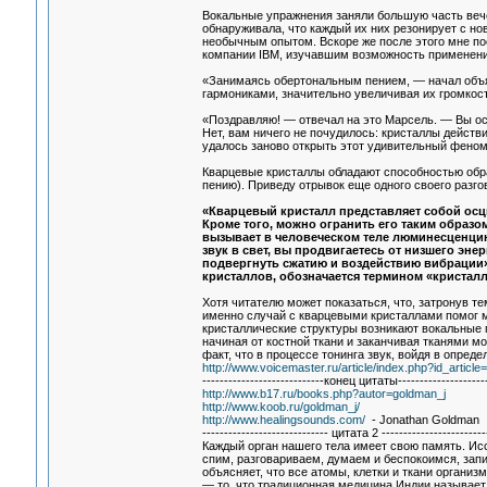
Вокальные упражнения заняли большую часть вечер
обнаруживала, что каждый их них резонирует с но
необычным опытом. Вскоре же после этого мне п
компании IBM, изучавшим возможность применения
«Занимаясь обертональным пением, — начал объя
гармониками, значительно увеличивая их громкост
«Поздравляю! — отвечал на это Марсель. — Вы ос
Нет, вам ничего не почудилось: кристаллы действ
удалось заново открыть этот удивительный феном
Кварцевые кристаллы обладают способностью обра
пению). Приведу отрывок еще одного своего разго
«Кварцевый кристалл представляет собой осц
Кроме того, можно огранить его таким образом
вызывает в человеческом теле люминесценци
звук в свет, вы продвигаетесь от низшего эн
подвергнуть сжатию и воздействию вибрации»
кристаллов, обозначается термином «кристал
Хотя читателю может показаться, что, затронув те
именно случай с кварцевыми кристаллами помог мн
кристаллические структуры возникают вокальные 
начиная от костной ткани и заканчивая тканями м
факт, что в процессе тонинга звук, войдя в опред
http://www.voicemaster.ru/article/index.php?id_articl
----------------------------конец цитаты---------------------
http://www.b17.ru/books.php?autor=goldman_j
http://www.koob.ru/goldman_j/
http://www.healingsounds.com/
- Jonathan Goldman
----------------------------- цитата 2 ------------------------
Каждый орган нашего тела имеет свою память. Ис
спим, разговариваем, думаем и беспокоимся, запис
объясняет, что все атомы, клетки и ткани органи
— то, что традиционная медицина Индии называет 