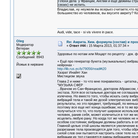
Плохи дела у Франции, Англии и ещё дюжины стр
своих) не испить.
Владислав, ну неужели вы всерьез считаете,что п
большинство из человеков, вы вкусите амриту? Ко
Audi, vide, tace - si vis vivere in pace.
Oleg
Re: Амрита. Хим. формула (состав) и про
Модератор
«
Ответ #44 :
15 Марта 2013, 01:37:34 »
Ветеран
Здоровье по нотам или Моцарт по рецепту - док. 
Сообщений: 8943
+ Ещё про генератор букета (музыкальных) вибра
Йожык в нирване
нейронах -
http://lib.rus.ec/b/79056/read#t20
Хазрат Инайят Хан
Мистицизм звука
Глава 2 и ниже - то что мне понравилось - цитатк
"МУЗЫКА СФЕР
...Врачом из Сан-Франциско, доктором Абрамсом, 
экстаза. Хотя все остальные доктора не соглашал
излечена. Но вместо того, чтобы искать силу вибр
вибраций тела и такой же дозой электрических в
результаты, но это предмет, требующий, по меньше
поэтому все еще нет конца ошибкам; но в то же вр
получиться что то, что получит широкое использо
человек, ранив себя, может излечиться в тот же м
исцелить любую рану. Но когда тот же человек не н
особом состоянии; вибрации должны работать в о
Главной целью этой школы является увеличение вл
разрезание тела производятся для того, чтобы обр
силой слов они пытаются настроить свое тело на т
вибрации их тел становятся равны вибрациям огня