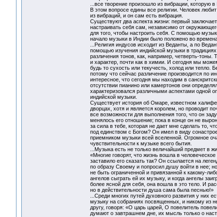
...все творение произошло из вибрации, которую в
В этом вопросе едины все религии. Человек любит
из вибраций, и он сам есть вибрация.
Существуют два аспекта жизни: первый заключаетс
настраивать себя сам, независимо от окружающего
для того, чтобы настроить себя. С помощью музык
начало музыки в Индии было положено во времена
...Религия индусов исходит из Веданты, а по Вед
помощью изучения индийской музыки в традициях 
различения тонов, как, например, четверть-тоны. 
и характер, почти как в химии. И сегодня мы мо
будь то сухость или текучесть, холод или тепло. 
потому что сейчас различение производится по ин
интересное, что сегодня мы находим в санскритс
отсутствии пианино или камертонов они определял
характеризовался различными аспектами одной оп
индийской музыки.
Существует история об Омаре, известном халифе А
дворцах, хотя и является королем, но проводит по
все возможности для выполнения того, что он заду
менялось его отношение; пока в конце он не вырони
за сила в тебе, которая не дает мне сделать то,
под единством с Богом? Он имел в виду сонастро
приемником музыки всей вселенной. Огромное оча
чувствительности к музыке всего бытия.
...Музыка есть не только величайший предмет в жи
«Многие говорят, что жизнь вошла в человеческое
заставило его сказать так? Он ссылается на леген
по образу Своему и попросил душу войти в нее; н
не быть ограниченной и привязанной к какому-либо
ангелов сыграть ей их музыку, и когда ангелы заиг
более ясной для себя, она вошла в это тело. И ра
но в действительности душа сама была песнью!»
...Среди многих путей духовного развития у них
музыку на собраниях посвященных, и никому из н
другу, говоря: «О царь царей, О повелитель повел
думают о завтрашнем дне, их мысль только о наст