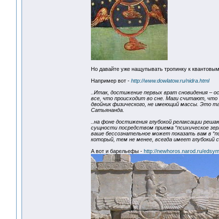
Но давайте уже нащупывать тропинку к квантовы
Например вот -
http://www.dowlatow.ru/nidra.html
..Итак, достижение первых врат сновидения – о
все, что происходит во сне. Маги считают, чт
двойник физического, не имеющий массы. Это т
Сатьянанда.
..на фоне достижения глубокой релаксации реша
сущности посредством приема “психическое зер
ваше бессознательное может показать вам в “пс
который, тем не менее, всегда имеет глубокий 
А вот и барельефы -
http://newhoros.narod.ru/edsy