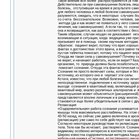
Такое мнение все более распространяется (в том
Действительно ли при самовнушении болезнь лишь
болезнь, отступившая на время в результате само
для любого человека и любой болезни самовнушен
разумеется, ожидать, что в некоторых случаях бо
со счета бессознательное. Возможно, человек, з
метода (да и как может не появиться у него сомн
лечения, как самовнушение). А если так, то созн
она и возвращается, как раз в соответствии с б
Таким образом, случаи неудач не доказывают неэ
возникающие в ситуации, когда медицина уже при
призывают ее в помощь своим научным методам. Из
обратное: пациент верит, потому что врач хорошо
фактах о достоинствах этого врача, а все равно т
пустая таблетка помогает, потому что пациент вери
Откуда же такая сила у самовнушения? Почему си
не верит, и начинают работать, если он верит? Ка
организме, то природа должна была позаботиться,
помогает сознание. Откуда эта фантастическая с
Сознание не просто включает силы, которые и бе
источнику, из которого оно и черпает эти силы.
Кстати, известно, что при любой болезни сон лечи
непосредственное подключение к источнику здоров
выходе сознания в квантовый мир, включающий р
квантовый мир, анализ различных альтернатив и в
самовнушения может объясняться (расширенной) к
представляется вполне логичным и в ряду многих
становится еще более убедительным в связи с д
Релаксация
«Оздоровительная» работа сознания усиливается не
мышцы тела максимально расслаблены. На этом ос
40-50 назад, но сейчас уже давно включена в арс
(релаксация) уже само по себе действует как оз
Согласно некоторым руководствам по релаксации
тела. Тело как бы исчезает, растворяется. Сознан
видимому особенно интересно в контексте нашего
Широко известна оздоровительная методика Кацуд
небольшая книжка «Система естественного омолож