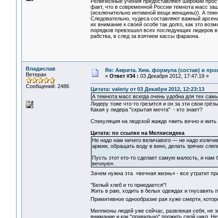
Религиозные учения предоставляют широкий прост
факт, что в современной России темнота масс за
(исключительно интимной вещи женщины)). А темно
Следовательно, чудеса составляют важный арсена
их внимание к своей особе так долго, как это воз
порядков превзошел всех последующих лидеров в в
рабства, в след за взятием кассы фараона.
Владислав
Re: Амрита. Хим. формула (состав) и про
Ветеран
«
Ответ #34 :
03 Декабря 2012, 17:47:19 »
Сообщений: 2486
Цитата: valeriy от 03 Декабря 2012, 12:23:13
А темнота масс всегда очень удобна для тех самы
Лидеру тоже что-то грезится и он за эти свои грёз
Какая у лидера "скрытая мечта" - кто знает?
Спекуляция на людской жажде «жить вечно и жить 
Цитата: по ссылке на Мелхисидека
Не надо нам ничего величавого — не надо излечи
армии, обращать воду в вино, делать зрячих слеп
Пусть этот кто-то сделает самую малость, и нам 
вечную».
Зачем нужна эта «вечная жизнь» - все утратит п
"Белый хлеб и то приедается"!
Жить в раю, ходить в белых одеждах и гнусавить п
Примитивное однообразие рая хуже смерти, которо
Миллионы людей уже сейчас, развлекая себя, не зна
внимание и как "правильно" прожить свой цикл. Не