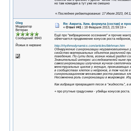
но там комедия а тут уже не смешно
«
Последнее редактирование: 17 Июля 2023, 04:1
Oleg
Re: Амрита. Хим. формула (состав) и про
Модератор
«
Ответ #41 :
18 Февраля 2013, 21:59:19 »
Ветеран
Ещё про "вибрационное осознание" и прочие мантр
Сообщений: 8943
облегчается продвижение конусов роста нейронов,
Йожык в нирване
http://rhythmodynamics.com/articles/blehman.htm
Обнаружение синхронизации неуравновешенных р
свойство материальных объектов различной при
поведению. По сути дела, возник новый раздел с
Значительный интерес исследователей ныне пр
самосинхронизации излучения жучков-светлячков
менструальных циклов у женщин, проживающих в
в сообществах клеток и нейронов, в том числе 
синхронизационном механизме роста раковых кле
Несомненна роль синхронизации в микромире. Из
Как вибрация превращает песок в “жидкость”, а 
+ про ртутные градусники - убийцы конусов роста.