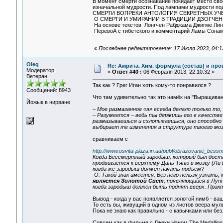
В момент смерти осознавание покидает место сво
изначальной мудрости. Под лампами мудрости под
СМЕРТИ ВОПРЕКИ АНТОЛОГИЯ СЕКРЕТНЫХ УЧ
О СМЕРТИ И УМИРАНИИ В ТРАДИЦИИ ДЗОГЧЕН
На основе текстов Лонгчен Рабджама Джигме Линг
ПеревоА с тибетского и комментарий Ламы Сонам
«
Последнее редактирование: 17 Июля 2023, 04:1
Oleg
Re: Амрита. Хим. формула (состав) и про
Модератор
«
Ответ #40 :
06 Февраля 2013, 22:10:32 »
Ветеран
Так как ? Гpeг Игaн хоть кому-то понравился ?
Сообщений: 8943
Что там удивительно так это намёк на "Выращиван
Йожык в нирване
– Мое размазанное «я» всегда делало только то, 
– Разумеется – ведь ты держишь его в качестве 
размазываешься и схлопываешься, оно способно
выбирает те изменения в структуре твоего моз
сравниваем с
http://www.osvita-plaza.in.ua/publ/obrazovanie_bes
Когда Бессмертный зародыш, который был доста
продвигается к верхнему Дань Тяню в мозгу (Ли 
когда же зародыш должен начать подъем?
О: Такой знак имеется. Без него нельзя узнать
является Золотой Свет
, появляющийся в Лун
когда зародыш должен быть поднят вверх. Пра
Вывод - когда у вас появляется золотой нимб - ва
То есть вы, живущий в одном из листов веера мул
Пока не знаю как правильно - с кавычками или без.
Совсем как в фильме с Джеки Чаном The Medallio