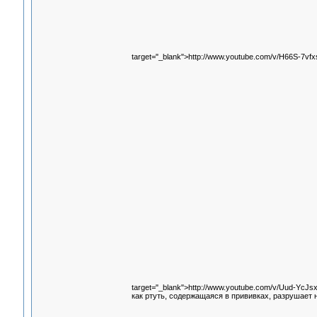
target="_blank">http://www.youtube.com/v/H66S-7vfx
target="_blank">http://www.youtube.com/v/Uud-YcJs
как ртуть, содержащаяся в прививках, разрушает