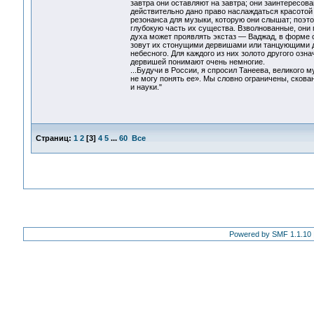
завтра они оставляют на завтра; они заинтересова
действительно дано право наслаждаться красотой 
резонанса для музыки, которую они слышат; поэт
глубокую часть их существа. Взволнованные, они
духа может проявлять экстаз — Ваджад, в форме сл
зовут их стонущими дервишами или танцующими д
небесного. Для каждого из них золото другого оз
дервишей понимают очень немногие.
...Будучи в России, я спросил Танеева, великого 
не могу понять ее». Мы словно ограничены, скова
и науки."
Страниц:
1
2
[
3
]
4
5
...
60
Все
Powered by SMF 1.1.10