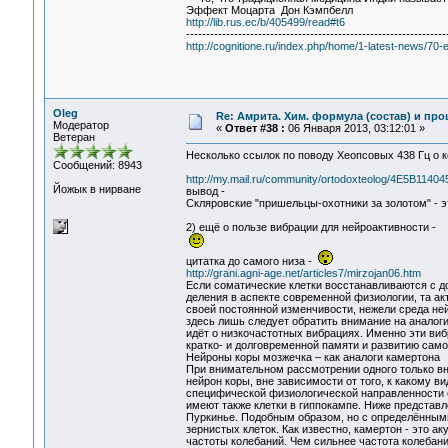
Эффект Моцарта Дон Кэмпбелл
http://lib.rus.ec/b/405499/read#t6
-----------------------------------------------------------------
http://cognitione.ru/index.php/home/1-latest-news/70
Oleg
Re: Амрита. Хим. формула (состав) и про
Модератор
«
Ответ #38 :
06 Января 2013, 03:12:01 »
Ветеран
Несколько ссылок по поводу Хеопсовых 438 Гц о 
Сообщений: 8943
http://my.mail.ru/community/ortodoxteolog/4E5B1140
Йожык в нирване
вывод -
Скляровские "пришельцы-охотники за золотом" - эт
2) ещё о пользе вибрации для нейроактивности -
цитатка до самого низа -
http://grani.agni-age.net/articles7/mirzojan06.htm
Если соматические клетки восстанавливаются с д
деления в аспекте современной физиологии, та ак
своей постоянной изменчивости, нежели среда ней
здесь лишь следует обратить внимание на аналоги
идёт о низкочастотных вибрациях. Именно эти ви
кратко- и долговременной памяти и развитию само
Нейроны коры мозжечка – как аналоги камертона
При внимательном рассмотрении одного только вн
нейрон коры, вне зависимости от того, к какому в
специфической физиологической направленности с
имеют также клетки в гиппокампе. Ниже представл
Пуркинье. Подобным образом, но с определёнными
зернистых клеток. Как известно, камертон - это а
частоты колебаний. Чем сильнее частота колебани