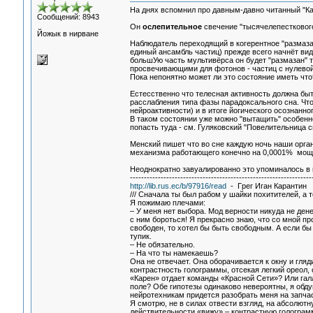
На днях вспомнил про давным-давно читанный "Ка
Сообщений: 8943
Он
ослепительное
свечение "тысячелепесткового
Йожык в нирване
Наблюдатель переходящий в когерентное "размаза
единый ансамбль частиц) прежде всего начнёт вид
большУю часть мультивёрса он будет "размазан" 
просвечивающими для фотонов - частиц с нулевой
Пока непонятно может ли это состояние иметь что
Естесственно что телесная активность должна быт
расслабления типа фазы парадоксального сна. Что
нейроактивности) и в итоге йогического осознанно
В таком состоянии уже можно "вытащить" особенно
попасть туда - см. Гуляковский "Повелительница сн
Менский пишет что во сне каждую ночь наши орга
механизма работающего конечно на 0,0001% мощн
Неоднократно завуалированно это упоминалось в кн
-----------------------------------------------------------------
http://lib.rus.ec/b/97916/read
- Гpeг Игaн Кapaнтин
/// Сначала ты был рабом у шайки похитителей, а 
Я пожимаю плечами:
– У меня нет выбора. Мод верности никуда не дене
с ним бороться! Я прекрасно знаю, что со мной пр
свободен, то хотел бы быть свободным. А если бы
тупик.
– Не обязательно.
– На что ты намекаешь?
Она не отвечает. Она оборачивается к окну и гляд
контрастность голограммы, отсекая легкий ореол,
«Карен» отдает команды «Красной Сети»? Или гал
поле? Обе гипотезы одинаково невероятны, я обду
нейротехникам придется разобрать меня на запчас
Я смотрю, не в силах отвести взгляд, на абсолют
действительности «вижу» – контрастную голограм