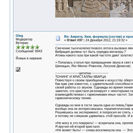
Oleg
Re: Амрита. Хим. формула (состав) и про
Модератор
«
Ответ #37 :
24 Декабря 2012, 21:19:32 »
Ветеран
Свечение тысечелепесткового лотоса вызвано явно
Сообщений: 8943
Вибрация должна тут быть порядка мегагерц ?
Атомы какого газа при какой частоте дают золотис
Йожык в нирване
+ Попалась статья про превращение звука в свет 
Шипицын, Янг-Миллс-Ровелли, Логунов-Денисов)
--------------------цитатка---------------
ТОНИНГ И КРИСТАЛЛЫ КВАРЦА
Повествуя о своем приобщении к искусству оберто
Как вам уже известно, с удивительной способнос
своей работы со звуком. Однажды во время пения я
заметил, что кристалл резонирует с некоторыми г
взаимодействовал с гармониками иных частот. За
гармоническому пению.
Однажды ко мне в гости зашла одна из певиц Гарм
вообще она не интересовалась терапевтическим а
Решившись на эксперимент, я попросил ее спеть, 
и потому не слишком удивилась этой просьбе. И в
«Не могу в это поверить! — вскричала она, пропе
Я вручил ей второй кристалл.
«Не может быть! — снова воскликнула она. — Этот