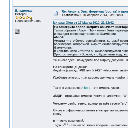
Владислав
Re: Амрита. Хим. формула (состав) и про
Ветеран
«
Ответ #42 :
18 Февраля 2013, 23:19:08 »
Сообщений: 2486
Цитата: Oleg от 17 Марта 2010, 21:12:02
На
санскрите слово «амрит» означает «нектар
Таким образом «Амрит Пан» может быть переведен
и она идет непосредственно за Шамбхави.
АМРИТ
Амрита — это божественный поток, который несет
бессмертия, амброзией. Амрита символизируется
блаженства.
В христианстве и тантре он символизируется вин
Христос говорил: «Всякий, кто будет пить воду, ко
Уж шибко здесь намудрили про амриту досужие. в
На санскрите (яндекс):
Амри́та (санскр. अमृत, amṛta IAST, «бессмертн
Предание гласит, что амриту получали путём п
-- --
Так оно и оказалось!
Мри
- это смерть, умри.
мри
а
- отрицание смерти (логично- алогично: "а" 
Человеку свойственно, исходя из грёз своего "эго
Он же его фактически имеет в натуре, но косвенно 
крову).
n - число поколений.
n-1
Тогда 2
- это число твоих предков - именно они