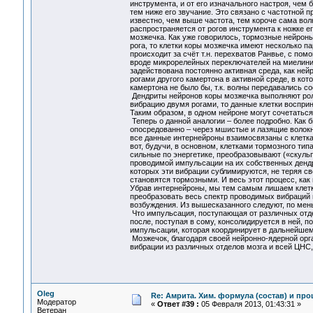
инструмента, и от его изначального настроя, чем 
тем ниже его звучание. Это связано с частотной 
известно, чем выше частота, тем короче сама вол
распространяется от рогов инструмента к ножке е
мозжечка. Как уже говорилось, тормозные нейрон
рога, то клетки коры мозжечка имеют несколько пар
происходит за счёт т.н. перехватов Ранвье, с по
вроде микрорелейных переключателей на миелиниз
задействована постоянно активная среда, как ней
рогами другого камертона в активной среде, в кот
камертона не было бы, т.к. волны передавались с
Дендриты нейронов коры мозжечка выполняют роль
вибрацию двумя рогами, то данные клетки восприн
Таким образом, в одном нейроне могут сочетаться
Теперь о данной аналогии – более подробно. Как 
опосредованно – через мшистые и лазящие волокна
все данные интернейроны взаимосвязаны с клетк
вот, будучи, в основном, клетками тормозного тип
сильные по энергетике, преобразовывают («скуль
проводимой импульсации на их собственных дендр
которых эти вибрации сублимируются, не теряя с
становятся тормозными. И весь этот процесс, как 
Убрав интернейроны, мы тем самым лишаем клетки
преобразовать весь спектр проводимых вибраций и
возбуждения. Из вышесказанного следуют, по мен
Что импульсация, поступающая от различных отде
после, поступая в сому, консолидируется в ней, п
импульсации, которая координирует в дальнейшем
Мозжечок, благодаря своей нейронно-ядерной орг
вибрации из различных отделов мозга и всей ЦНС,
Oleg
Re: Амрита. Хим. формула (состав) и про
Модератор
«
Ответ #39 :
05 Февраля 2013, 01:43:31 »
Ветеран