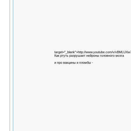
target="_blank">http://www.youtube.com/v/vBMLUX
Как ртуть разрушает нейроны головного мозга
и про вакцины и пломбы -