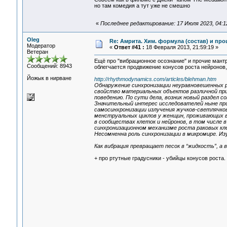
но там комедия а тут уже не смешно
«
Последнее редактирование: 17 Июля 2023, 04:1
Oleg
Re: Амрита. Хим. формула (состав) и про
Модератор
«
Ответ #41 :
18 Февраля 2013, 21:59:19 »
Ветеран
Ещё про "вибрационное осознание" и прочие мантр
Сообщений: 8943
облегчается продвижение конусов роста нейронов,
Йожык в нирване
http://rhythmodynamics.com/articles/blehman.htm
Обнаружение синхронизации неуравновешенных р
свойство материальных объектов различной при
поведению. По сути дела, возник новый раздел с
Значительный интерес исследователей ныне пр
самосинхронизации излучения жучков-светлячков
менструальных циклов у женщин, проживающих в
в сообществах клеток и нейронов, в том числе 
синхронизационном механизме роста раковых кле
Несомненна роль синхронизации в микромире. Из
Как вибрация превращает песок в “жидкость”, а 
+ про ртутные градусники - убийцы конусов роста.