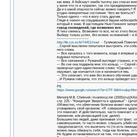
как живу. А бойскаут-зомби тысячу раз спасал мне
у меня что-то и «украли», так это преждевременн
Да и о какой опасности сейчас можно говорить? Я 
угодно невероятные состояния. Чего же бояться?
Только одного – что я могу стать другим.
Глядя в «окно» на сгрудившиеся башни небоскребов
который я знаю. В настоящем Нью-Гонконге заперт
город сновидений, где возможно все.
Я тихо смеюсь. Возможно-то все, но из этого беск
Выберу только успех, без всяких осложнений – и б
--------------------------
http://lib.rus.ec/b/74451/read
- Гуляковский Повелит
...Сергей мысленно попытался выстроить эти собы
него слова.
— Все началось с того момента, когда я впервые у
вздумал попытаться.
— Все связанное с Ружаной выглядит странно, и ч
— Во сне она подарила мне это кольцо. — Сергей 
проворчал одно-единственное слово: «Однако». — 
окружает, где кончается сон и начинается явь.
— Это означает, что вам без всякого обучения уда
...И Ружана говорила, что это кольцо проведет ег
-----------------------------------------------------------------
PS
https://www.google.ru/search?ie=UTF-8&hl=ru&q=M
Menskij M.B. Chelovek i kvantovyj mir (2005)(ru)(KA
стр. 225 - "Концепция Эверетта и здоровье" - Цитат
///Известно, что облегчение болезни может насту
уговаривать свой организм: «Я совершенно здоров
это помогает. И действительно, часто помогает и 
тренингом, или релаксацией (см. далее).
Большинство людей, даже признавая этот факт, о
самовнушения, то часто можно слышать убийствен
предполагается, что вылечить-то (то есть ликви
можно лишь обмануть себя, тогда как болезнь оста
He будем останавливаться на том, что и медицина