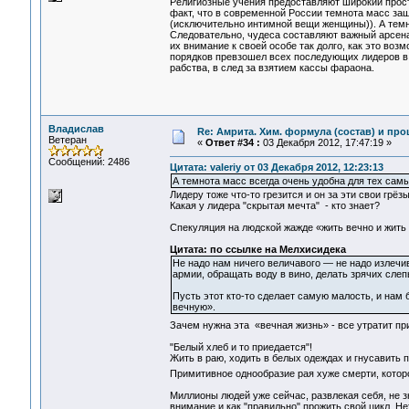
Религиозные учения предоставляют широкий прост
факт, что в современной России темнота масс за
(исключительно интимной вещи женщины)). А темно
Следовательно, чудеса составляют важный арсена
их внимание к своей особе так долго, как это воз
порядков превзошел всех последующих лидеров в в
рабства, в след за взятием кассы фараона.
Владислав
Re: Амрита. Хим. формула (состав) и про
Ветеран
«
Ответ #34 :
03 Декабря 2012, 17:47:19 »
Сообщений: 2486
Цитата: valeriy от 03 Декабря 2012, 12:23:13
А темнота масс всегда очень удобна для тех самы
Лидеру тоже что-то грезится и он за эти свои грёз
Какая у лидера "скрытая мечта" - кто знает?
Спекуляция на людской жажде «жить вечно и жить 
Цитата: по ссылке на Мелхисидека
Не надо нам ничего величавого — не надо излечи
армии, обращать воду в вино, делать зрячих слеп
Пусть этот кто-то сделает самую малость, и нам 
вечную».
Зачем нужна эта «вечная жизнь» - все утратит п
"Белый хлеб и то приедается"!
Жить в раю, ходить в белых одеждах и гнусавить п
Примитивное однообразие рая хуже смерти, которо
Миллионы людей уже сейчас, развлекая себя, не зна
внимание и как "правильно" прожить свой цикл. Не