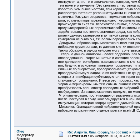
инструмента, и от его изначального настроя, чем 
тем ниже его звучание. Это связано с частотной 
известно, чем выше частота, тем короче сама вол
распространяется от рогов инструмента к ножке е
мозжечка. Как уже говорилось, тормозные нейрон
рога, то клетки коры мозжечка имеют несколько пар
происходит за счёт т.н. перехватов Ранвье, с по
вроде микрорелейных переключателей на миелиниз
задействована постоянно активная среда, как ней
рогами другого камертона в активной среде, в кот
камертона не было бы, т.к. волны передавались с
Дендриты нейронов коры мозжечка выполняют роль
вибрацию двумя рогами, то данные клетки восприн
Таким образом, в одном нейроне могут сочетаться
Теперь о данной аналогии – более подробно. Как 
опосредованно – через мшистые и лазящие волокна
все данные интернейроны взаимосвязаны с клетк
вот, будучи, в основном, клетками тормозного тип
сильные по энергетике, преобразовывают («скуль
проводимой импульсации на их собственных дендр
которых эти вибрации сублимируются, не теряя с
становятся тормозными. И весь этот процесс, как 
Убрав интернейроны, мы тем самым лишаем клетки
преобразовать весь спектр проводимых вибраций и
возбуждения. Из вышесказанного следуют, по мен
Что импульсация, поступающая от различных отде
после, поступая в сому, консолидируется в ней, п
импульсации, которая координирует в дальнейшем
Мозжечок, благодаря своей нейронно-ядерной орг
вибрации из различных отделов мозга и всей ЦНС,
Oleg
Re: Амрита. Хим. формула (состав) и про
Модератор
«
Ответ #39 :
05 Февраля 2013, 01:43:31 »
Ветеран