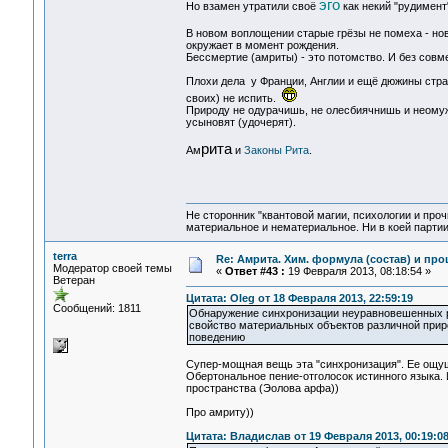
эго
Но взамен утратили своё
как некий "рудимент
В новом воплощении старые грёзы не помеха - н
окружает в момент рождения.
Бессмертие (амриты) - это потомство. И без совм
Плохи дела у Франции, Англии и ещё дюжины стра
своих) не испить.
Природу не одурачишь, не олесбиячнишь и неомуже
усыновят (удочерят).
рита
Ам
и
Законы Рита
.
Не сторонник "квантовой магии, психологии и проч
материальное и нематериальное. Ни в коей партии
terra
Re: Амрита. Хим. формула (состав) и про
Модератор своей темы
«
Ответ #43 :
19 Февраля 2013, 08:18:54 »
Ветеран
Цитата: Oleg от 18 Февраля 2013, 22:59:19
Сообщений: 1811
Обнаружение синхронизации неуравновешенных ро
свойство материальных объектов различной прир
поведению
Супер-мощная вещь эта "синхронизация". Ее ощу
Обертональное пение-отголосок истинного языка.
пространства (Эолова арфа))
Про амриту))
Цитата: Владислав от 19 Февраля 2013, 00:19:0