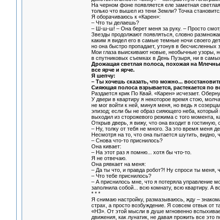
На черном фоне появляется еле заметная светлая т
только что вышел из тени Земли? Точка становитс
Я оборачиваюсь к «Карен»:
– Что ты делаешь?
– Ш-ш-ш! – Она берет меня за руку. – Просто смот
Звезды продолжают появляться, словно размножа
каким я видел его в самые темные ночи своего де
но она быстро пропадает, утонув в бесчисленных 
Мои глаза выискивают новые, необычные узоры, но
в спутниковых съемках в День Пузыря, ни в самы
Дрожащая светлая полоса, похожая на Млечный
все ярче и ярче.
Я шепчу:
– Ты хочешь сказать, что можно... восстанови
Сияющая полоса взрывается, растекается по в
Раздается крик По Квай. «Карен» исчезает. Оберн
У двери в квартиру я некоторое время стою, молча
не мог войти к ней, минуя меня, но ведь я созерц
эпизод; если бы не образ сияющего неба, который 
выходил из сторожевого режима с того момента, ка
Открыв дверь, я вижу, что она входит в гостиную, 
– Ну, толку от тебя не много. За это время меня д
Несмотря на то, что она пытается шутить, видно, 
– Снова что-то приснилось?
Она кивает:
– На этот раз я помню... хотя бы что-то.
Я не отвечаю.
Она рявкает на меня:
– Да ты что, и правда робот?! Ну спроси ты меня,
– Что тебе приснилось?
– А приснилось мне, что я потеряла управление м
заполнила собой... всю комнату, всю квартиру. А во
* * *
Я снимаю настройку, размазываюсь, жду – знаком
страх, а просто возбуждение. Я совсем отвык от т
«Н3». От этой мысли в душе мгновенно вспыхивае
движения, как лунатик, не давая прожить все это 