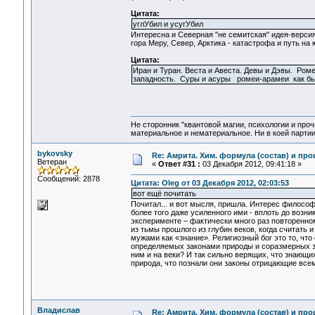
Цитата:
углУбил и усугУбил
Интересна и Северная "не семитская" идея-версия
гора Меру, Север, Арктика - катастрофа и путь на
Цитата:
Иран и Туран. Веста и Авеста. Девы и Дэвы. Ром
западность. Суры и асуры ромеи-арамеи как бы "
Не сторонник "квантовой магии, психологии и проч
материальное и нематериальное. Ни в коей партии
bykovsky
Re: Амрита. Хим. формула (состав) и про
Ветеран
«
Ответ #31 :
03 Декабря 2012, 09:41:18 »
Сообщений: 2878
Цитата: Oleg от 03 Декабря 2012, 02:03:53
вот ещё почитать
Почитал... и вот мысля, пришла. Интерес философ
более того даже усиленного ими - вплоть до возни
эксперименте – фактически много раз повторенном
из тьмы прошлого из глубин веков, когда считать
мужами как «знание». Религиозный бог это то, что
определяемых законами природы и соразмерных за
ним и на веки? И так сильно верящих, что знающих
природа, что познали они законы отрицающие все
Владислав
Re: Амрита. Хим. формула (состав) и про