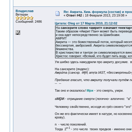
Владислав
Re: Амрита. Хим. формула (состав) и про
Ветеран
«
Ответ #42 :
18 Февраля 2013, 23:19:08 »
Сообщений: 2486
Цитата: Oleg от 17 Марта 2010, 21:12:02
На
санскрите слово «амрит» означает «нектар
Таким образом «Амрит Пан» может быть переведен
и она идет непосредственно за Шамбхави.
АМРИТ
Амрита — это божественный поток, который несет
бессмертия, амброзией. Амрита символизируется
блаженства.
В христианстве и тантре он символизируется вин
Христос говорил: «Всякий, кто будет пить воду, ко
Уж шибко здесь намудрили про амриту досужие. в
На санскрите (яндекс):
Амри́та (санскр. अमृत, amṛta IAST, «бессмертн
Предание гласит, что амриту получали путём п
-- --
Так оно и оказалось!
Мри
- это смерть, умри.
мри
а
- отрицание смерти (логично- алогично: "а" 
Человеку свойственно, исходя из грёз своего "эго
Он же его фактически имеет в натуре, но косвенно 
крову).
n - число поколений.
n-1
Тогда 2
- это число твоих предков - именно они