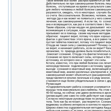
Такое мнение все более распространяется (в том
Действительно ли при самовнушении болезнь лишь
болезнь, отступившая на время в результате само
для любого человека и любой болезни самовнушен
разумеется, ожидать, что в некоторых случаях бо
со счета бессознательное. Возможно, человек, з
метода (да и как может не появиться у него сомн
лечения, как самовнушение). А если так, то созн
она и возвращается, как раз в соответствии с б
Таким образом, случаи неудач не доказывают неэ
возникающие в ситуации, когда медицина уже при
призывают ее в помощь своим научным методам. Из
обратное: пациент верит, потому что врач хорошо
фактах о достоинствах этого врача, а все равно т
пустая таблетка помогает, потому что пациент вери
Откуда же такая сила у самовнушения? Почему си
не верит, и начинают работать, если он верит? Ка
организме, то природа должна была позаботиться,
помогает сознание. Откуда эта фантастическая с
Сознание не просто включает силы, которые и бе
источнику, из которого оно и черпает эти силы.
Кстати, известно, что при любой болезни сон лечи
непосредственное подключение к источнику здоров
выходе сознания в квантовый мир, включающий р
квантовый мир, анализ различных альтернатив и в
самовнушения может объясняться (расширенной) к
представляется вполне логичным и в ряду многих
становится еще более убедительным в связи с д
Релаксация
«Оздоровительная» работа сознания усиливается не
мышцы тела максимально расслаблены. На этом ос
40-50 назад, но сейчас уже давно включена в арс
(релаксация) уже само по себе действует как оз
Согласно некоторым руководствам по релаксации
тела. Тело как бы исчезает, растворяется. Сознан
видимому особенно интересно в контексте нашего
Широко известна оздоровительная методика Кацуд
небольшая книжка «Система естественного омолож