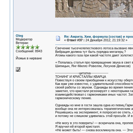
Oleg
Re: Амрита. Хим. формула (состав) и про
Модератор
«
Ответ #37 :
24 Декабря 2012, 21:19:32 »
Ветеран
Свечение тысечелепесткового лотоса вызвано явно
Сообщений: 8943
Вибрация должна тут быть порядка мегагерц ?
Атомы какого газа при какой частоте дают золотис
Йожык в нирване
+ Попалась статья про превращение звука в свет 
Шипицын, Янг-Миллс-Ровелли, Логунов-Денисов)
--------------------цитатка---------------
ТОНИНГ И КРИСТАЛЛЫ КВАРЦА
Повествуя о своем приобщении к искусству оберто
Как вам уже известно, с удивительной способнос
своей работы со звуком. Однажды во время пения я
заметил, что кристалл резонирует с некоторыми г
взаимодействовал с гармониками иных частот. За
гармоническому пению.
Однажды ко мне в гости зашла одна из певиц Гарм
вообще она не интересовалась терапевтическим а
Решившись на эксперимент, я попросил ее спеть, 
и потому не слишком удивилась этой просьбе. И в
«Не могу в это поверить! — вскричала она, пропе
Я вручил ей второй кристалл.
«Не может быть! — снова воскликнула она. — Этот