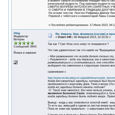
В момент смерти осознавание покидает место сво
изначальной мудрости. Под лампами мудрости под
СМЕРТИ ВОПРЕКИ АНТОЛОГИЯ СЕКРЕТНЫХ УЧ
О СМЕРТИ И УМИРАНИИ В ТРАДИЦИИ ДЗОГЧЕН
На основе текстов Лонгчен Рабджама Джигме Линг
ПеревоА с тибетского и комментарий Ламы Сонам
«
Последнее редактирование: 17 Июля 2023, 04:1
Oleg
Re: Амрита. Хим. формула (состав) и про
Модератор
«
Ответ #40 :
06 Февраля 2013, 22:10:32 »
Ветеран
Так как ? Гpeг Игaн хоть кому-то понравился ?
Сообщений: 8943
Что там удивительно так это намёк на "Выращиван
Йожык в нирване
– Мое размазанное «я» всегда делало только то, 
– Разумеется – ведь ты держишь его в качестве 
размазываешься и схлопываешься, оно способно
выбирает те изменения в структуре твоего моз
сравниваем с
http://www.osvita-plaza.in.ua/publ/obrazovanie_bes
Когда Бессмертный зародыш, который был доста
продвигается к верхнему Дань Тяню в мозгу (Ли 
когда же зародыш должен начать подъем?
О: Такой знак имеется. Без него нельзя узнать
является Золотой Свет
, появляющийся в Лун
когда зародыш должен быть поднят вверх. Пра
Вывод - когда у вас появляется золотой нимб - ва
То есть вы, живущий в одном из листов веера мул
Пока не знаю как правильно - с кавычками или без.
Совсем как в фильме с Джеки Чаном The Medallio