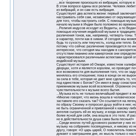
...все творение произошло из вибрации, которую в
В этом вопросе едины все религии. Человек любит
из вибраций, и он сам есть вибрация.
Существуют два аспекта жизни: первый заключаетс
настраивать себя сам, независимо от окружающего
для того, чтобы настроить себя. С помощью музык
начало музыки в Индии было положено во времена
...Религия индусов исходит из Веданты, а по Вед
помощью изучения индийской музыки в традициях 
различения тонов, как, например, четверть-тоны. 
и характер, почти как в химии. И сегодня мы мо
будь то сухость или текучесть, холод или тепло. 
потому что сейчас различение производится по ин
интересное, что сегодня мы находим в санскритс
отсутствии пианино или камертонов они определял
характеризовался различными аспектами одной оп
индийской музыки.
Существует история об Омаре, известном халифе А
дворцах, хотя и является королем, но проводит по
все возможности для выполнения того, что он заду
менялось его отношение; пока в конце он не вырони
за сила в тебе, которая не дает мне сделать то,
под единством с Богом? Он имел в виду сонастро
приемником музыки всей вселенной. Огромное оча
чувствительности к музыке всего бытия.
...Музыка есть не только величайший предмет в жи
«Многие говорят, что жизнь вошла в человеческое
заставило его сказать так? Он ссылается на леген
по образу Своему и попросил душу войти в нее; н
не быть ограниченной и привязанной к какому-либо
ангелов сыграть ей их музыку, и когда ангелы заиг
более ясной для себя, она вошла в это тело. И ра
но в действительности душа сама была песнью!»
...Среди многих путей духовного развития у них
музыку на собраниях посвященных, и никому из н
другу, говоря: «О царь царей, О повелитель повел
думают о завтрашнем дне, их мысль только о наст