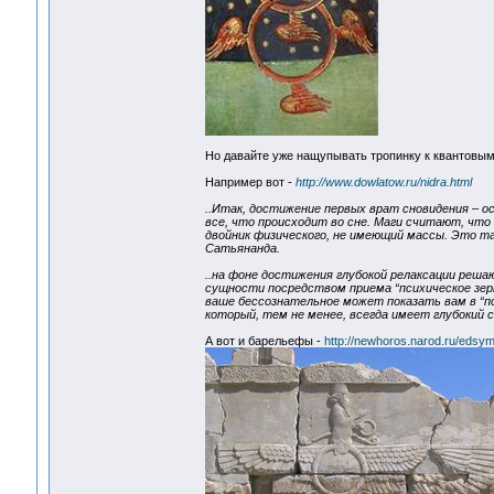
Но давайте уже нащупывать тропинку к квантовы
Например вот -
http://www.dowlatow.ru/nidra.html
..Итак, достижение первых врат сновидения – о
все, что происходит во сне. Маги считают, чт
двойник физического, не имеющий массы. Это т
Сатьянанда.
..на фоне достижения глубокой релаксации реша
сущности посредством приема “психическое зер
ваше бессознательное может показать вам в “пс
который, тем не менее, всегда имеет глубокий 
А вот и барельефы -
http://newhoros.narod.ru/edsy