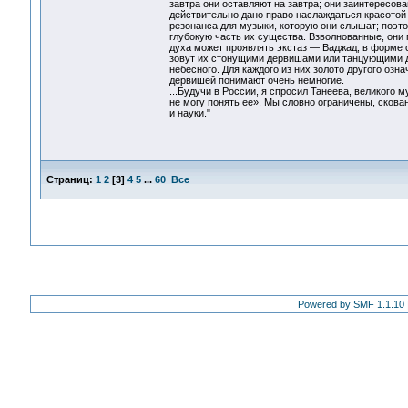
завтра они оставляют на завтра; они заинтересова
действительно дано право наслаждаться красотой 
резонанса для музыки, которую они слышат; поэт
глубокую часть их существа. Взволнованные, они
духа может проявлять экстаз — Ваджад, в форме сл
зовут их стонущими дервишами или танцующими д
небесного. Для каждого из них золото другого оз
дервишей понимают очень немногие.
...Будучи в России, я спросил Танеева, великого 
не могу понять ее». Мы словно ограничены, скова
и науки."
Страниц:
1
2
[
3
]
4
5
...
60
Все
Powered by SMF 1.1.10