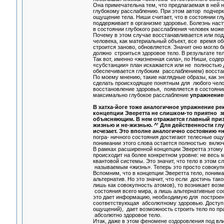
Она примечательна тем, что предлагаемая в ней 
глубокому расслаблению. При этом автор подчерки
ощущение тела. Ниши считает, что в состоянии гл
поддерживает в организме здоровье. Болезнь наст
в состоянии глубокого расслабления человек може
Почему в этом случае восстанавливается или под
человека, как материальный объект, все время о
строится заново, обновляется. Значит оно могло 
должно строиться здоровое тело. В результате тел
Так вот, именно «жизненная сила», по Ниши, соде
«субстанции» план искажается или не полностью д
обеспечивается глубоким расслаблением) восста
По моему мнению, такие наглядные образы, как э
сделать происходящее понятным для любого чело
восстановление здоровья, появляется в состояни
максимально глубокое расслабление
упражнением
В хатха-йоге тоже аналогичное упражнение рек
концепции Эверетта не слишком-то приятно з
объясняющим. В нем отражается главный призн
жизнью и не-жизнью. ^' Для действенности гл
исчезает. Это вполне аналогично состоянию «н
погра- ничного состояния достигают телесные ощу
понимании этого слова остается полностью вклю
В рамках расширенной концепции Эверетта этому 
происходит на более конкретном уровне: не весь 
квантовой системы. Это значит, что тело в этом 
называемым «жизнь». Теперь это просто совокупн
Вспомним, что в концепции Эверетта тело, поним
альтернатив. Но это значит, что если достичь так
лишь как совокупность атомов), то возникает воз
состояния всего мира, а лишь альтернативные сос
это дает информацию, необходимую для построени
соответствующая абсолютному здоровью. Доступ 
ощущений), дает возможность строить тело по пр
абсолютно здоровое тело.
Итак, даже в этом феномене оздоровления под в