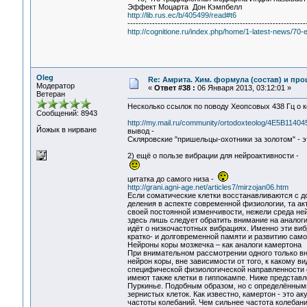
Эффект Моцарта Дон Кэмпбелл
http://lib.rus.ec/b/405499/read#t6
-----------------------------------------------------------------
http://cognitione.ru/index.php/home/1-latest-news/70
Oleg
Re: Амрита. Хим. формула (состав) и про
Модератор
«
Ответ #38 :
06 Января 2013, 03:12:01 »
Ветеран
Несколько ссылок по поводу Хеопсовых 438 Гц о 
Сообщений: 8943
http://my.mail.ru/community/ortodoxteolog/4E5B1140
Йожык в нирване
вывод -
Скляровские "пришельцы-охотники за золотом" - эт
2) ещё о пользе вибрации для нейроактивности -
цитатка до самого низа -
http://grani.agni-age.net/articles7/mirzojan06.htm
Если соматические клетки восстанавливаются с д
деления в аспекте современной физиологии, та ак
своей постоянной изменчивости, нежели среда ней
здесь лишь следует обратить внимание на аналоги
идёт о низкочастотных вибрациях. Именно эти ви
кратко- и долговременной памяти и развитию само
Нейроны коры мозжечка – как аналоги камертона
При внимательном рассмотрении одного только вн
нейрон коры, вне зависимости от того, к какому в
специфической физиологической направленности с
имеют также клетки в гиппокампе. Ниже представл
Пуркинье. Подобным образом, но с определёнными
зернистых клеток. Как известно, камертон - это а
частоты колебаний. Чем сильнее частота колебани