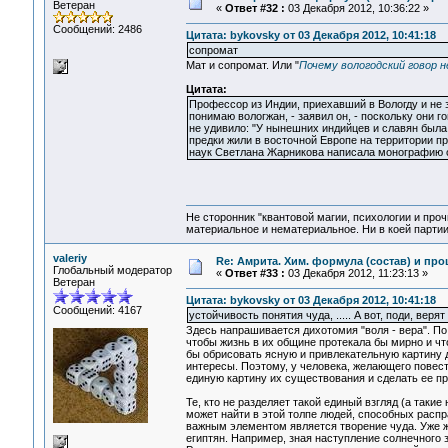
Ветеран
«
Ответ #32 :
03 Декабря 2012, 10:36:22 »
Сообщений: 2486
Цитата: bykovsky от 03 Декабря 2012, 10:41:18
сопромат
Мат и сопромат. Или "
Почему вологодский говор н
Цитата:
Профессор из Индии, приехавший в Вологду и не з
понимаю вологжан, - заявил он, - поскольку они 
не удивило: "У нынешних индийцев и славян была 
предки жили в восточной Европе на территории п
наук Светлана Жарникова написала монографию об
Не сторонник "квантовой магии, психологии и проч
материальное и нематериальное. Ни в коей партии
valeriy
Re: Амрита. Хим. формула (состав) и про
Глобальный модератор
«
Ответ #33 :
03 Декабря 2012, 11:23:13 »
Ветеран
Цитата: bykovsky от 03 Декабря 2012, 10:41:18
Сообщений: 4167
устойчивость понятия чуда, ..... А вот, поди, верят
Здесь напрашивается дихотомия "воля - вера". По 
чтобы жизнь в их общине протекала бы мирно и чт
бы обрисовать ясную и привлекательную картину дл
интересы. Поэтому, у человека, желающего повест
единую картину их существования и сделать ее пр
Те, кто не разделяет такой единый взгляд (а такие
может найти в этой толпе людей, способных распр
важным элементом является творение чуда. Уже ж
египтян. Например, зная наступление солнечного 