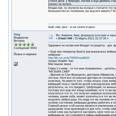
Плохи дела у Франции, Англии и ещё дюжины стр
своих) не испить.
Владислав, ну неужели вы всерьез считаете,что п
большинство из человеков, вы вкусите амриту? Ко
Audi, vide, tace - si vis vivere in pace.
Oleg
Re: Амрита. Хим. формула (состав) и про
Модератор
«
Ответ #44 :
15 Марта 2013, 01:37:34 »
Ветеран
Здоровье по нотам или Моцарт по рецепту - док. 
Сообщений: 8943
+ Ещё про генератор букета (музыкальных) вибра
Йожык в нирване
нейронах -
http://lib.rus.ec/b/79056/read#t20
Хазрат Инайят Хан
Мистицизм звука
Глава 2 и ниже - то что мне понравилось - цитатк
"МУЗЫКА СФЕР
...Врачом из Сан-Франциско, доктором Абрамсом, 
экстаза. Хотя все остальные доктора не соглашал
излечена. Но вместо того, чтобы искать силу вибр
вибраций тела и такой же дозой электрических в
результаты, но это предмет, требующий, по меньше
поэтому все еще нет конца ошибкам; но в то же вр
получиться что то, что получит широкое использо
человек, ранив себя, может излечиться в тот же м
исцелить любую рану. Но когда тот же человек не н
особом состоянии; вибрации должны работать в о
Главной целью этой школы является увеличение вл
разрезание тела производятся для того, чтобы обр
силой слов они пытаются настроить свое тело на т
вибрации их тел становятся равны вибрациям огня