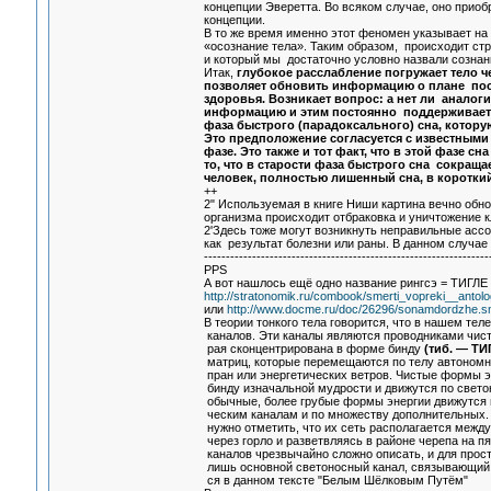
концепции Эверетта. Во всяком случае, оно приоб
концепции.
В то же время именно этот феномен указывает на 
«осознание тела». Таким образом, происходит ст
и который мы достаточно условно назвали сознан
Итак,
глубокое расслабление погружает тело ч
позволяет обновить информацию о плане пос
здоровья. Возникает вопрос: а нет ли аналог
информацию и этим постоянно поддерживает 
фаза быстрого (парадоксального) сна, котору
Это предположение согласуется с известными
фазе. Это также и тот факт, что в этой фазе с
то, что в старости фаза быстрого сна сокраща
человек, полностью лишенный сна, в короткий 
++
2" Используемая в книге Ниши картина вечно обно
организма происходит отбраковка и уничтожение к
2'Здесь тоже могут возникнуть неправильные асс
как результат болезни или раны. В данном случае
-----------------------------------------------------------------
PPS
А вот нашлось ещё одно название рингсэ = ТИГЛЕ 
http://stratonomik.ru/combook/smerti_vopreki__antolo
или
http://www.docme.ru/doc/26296/sonamdordzhe.sm
В теории тонкого тела говорится, что в нашем тел
каналов. Эти каналы являются проводниками чисто
рая сконцентрирована в форме бинду
(тиб. — ТИ
матриц, которые перемещаются по телу автоном
пран или энергетических ветров. Чистые формы э
бинду изначальной мудрости и движутся по свето
обычные, более грубые формы энергии движутся 
ческим каналам и по множеству дополнительных. 
нужно отметить, что их сеть располагается между
через горло и разветвляясь в районе черепа на пя
каналов чрезвычайно сложно описать, и для прос
лишь основной светоносный канал, связывающий 
ся в данном тексте "Белым Шёлковым Путём"