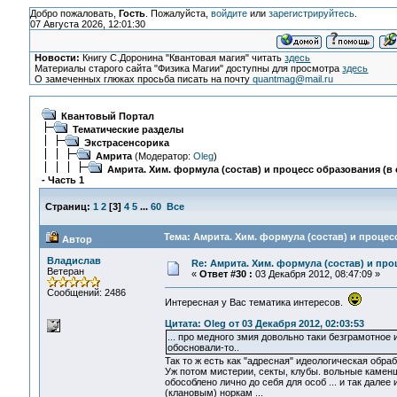
Добро пожаловать,
Гость
. Пожалуйста,
войдите
или
зарегистрируйтесь
.
07 Августа 2026, 12:01:30
Новости:
Книгу С.Доронина "Квантовая магия" читать
здесь
Материалы старого сайта "Физика Магии" доступны для просмотра
здесь
О замеченных глюках просьба писать на почту
quantmag@mail.ru
Квантовый Портал
Тематические разделы
Экстрасенсорика
Амрита
(Модератор:
Oleg
)
Амрита. Хим. формула (состав) и процесс образования (в 
- Часть 1
Страниц:
1
2
[
3
]
4
5
...
60
Все
Тема: Амрита. Хим. формула (состав) и процесс
Автор
Владислав
Re: Амрита. Хим. формула (состав) и про
Ветеран
«
Ответ #30 :
03 Декабря 2012, 08:47:09 »
Сообщений: 2486
Интересная у Вас тематика интересов.
Цитата: Oleg от 03 Декабря 2012, 02:03:53
... про медного змия довольно таки безграмотное
обосновали-то..
Так то ж есть как "адресная" идеологическая обра
Уж потом мистерии, секты, клубы. вольные каменщи
обособлено лично до себя для особ ... и так дал
(клановым) норкам ...