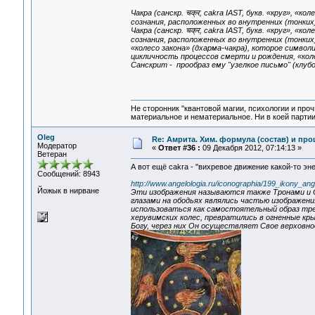
Чакра (санскр. चक्र, cakra IAST, букв. «круг», «
сознания, расположенных во внутренних (тонких
Чакра (санскр. चक्र, cakra IAST, букв. «круг», «
сознания, расположенных во внутренних (тонких
«колесо закона» (дхарма-чакра), которое симво
цикличность процессов смерти и рождения, «коле
Санскрит - прообраз ему "узелкое письмо" (клубо
Не сторонник "квантовой магии, психологии и проч
материальное и нематериальное. Ни в коей партии
Oleg
Re: Амрита. Хим. формула (состав) и про
Модератор
«
Ответ #36 :
09 Декабря 2012, 07:14:13 »
Ветеран
А вот ещё cakra - "вихревое движение какой-то эне
Сообщений: 8943
http://www.angelologia.ru/iconographia/199_ikony_ang
Йожык в нирване
Эти изображения называются также Тронами и Оф
глазами на ободьях являлись частью изображени
использоваться как самостоятельный образ тре
херувимских колес, превратились в огненные 
Богу, через них Он осуществляет Свое верховное