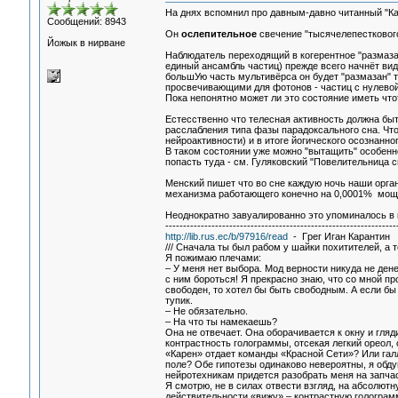
На днях вспомнил про давным-давно читанный "Ка
Сообщений: 8943
Он
ослепительное
свечение "тысячелепесткового
Йожык в нирване
Наблюдатель переходящий в когерентное "размаза
единый ансамбль частиц) прежде всего начнёт вид
большУю часть мультивёрса он будет "размазан" 
просвечивающими для фотонов - частиц с нулевой
Пока непонятно может ли это состояние иметь что
Естесственно что телесная активность должна быт
расслабления типа фазы парадоксального сна. Что
нейроактивности) и в итоге йогического осознанно
В таком состоянии уже можно "вытащить" особенно
попасть туда - см. Гуляковский "Повелительница сн
Менский пишет что во сне каждую ночь наши орга
механизма работающего конечно на 0,0001% мощн
Неоднократно завуалированно это упоминалось в кн
-----------------------------------------------------------------
http://lib.rus.ec/b/97916/read
- Гpeг Игaн Кapaнтин
/// Сначала ты был рабом у шайки похитителей, а 
Я пожимаю плечами:
– У меня нет выбора. Мод верности никуда не дене
с ним бороться! Я прекрасно знаю, что со мной пр
свободен, то хотел бы быть свободным. А если бы
тупик.
– Не обязательно.
– На что ты намекаешь?
Она не отвечает. Она оборачивается к окну и гляд
контрастность голограммы, отсекая легкий ореол,
«Карен» отдает команды «Красной Сети»? Или гал
поле? Обе гипотезы одинаково невероятны, я обду
нейротехникам придется разобрать меня на запчас
Я смотрю, не в силах отвести взгляд, на абсолют
действительности «вижу» – контрастную голограм