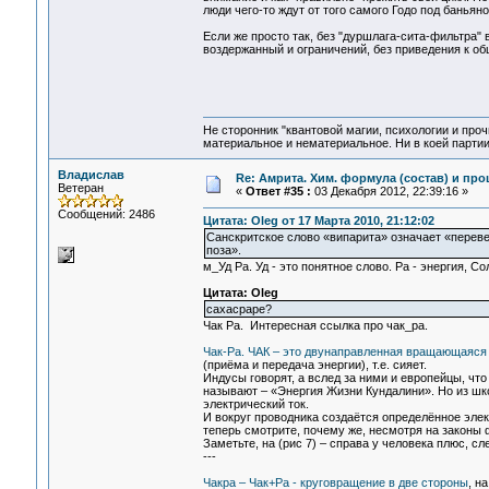
люди чего-то ждут от того самого Годо под банья
Если же просто так, без "дуршлага-сита-фильтра" 
воздержанный и ограничений, без приведения к общ
Не сторонник "квантовой магии, психологии и проч
материальное и нематериальное. Ни в коей партии
Владислав
Re: Амрита. Хим. формула (состав) и про
Ветеран
«
Ответ #35 :
03 Декабря 2012, 22:39:16 »
Сообщений: 2486
Цитата: Oleg от 17 Марта 2010, 21:12:02
Санскритское слово «випарита» означает «переве
поза».
м_Уд Ра. Уд - это понятное слово. Ра - энергия, Со
Цитата: Oleg
сахасраре?
Чак Ра. Интересная ссылка про чак_ра.
Чак-Pа. ЧАК – это двунаправленная вращающаяся к
(приёма и передача энергии), т.е. сияет.
Индусы говорят, а вслед за ними и европейцы, что
называют – «Энергия Жизни Кундалини». Но из шко
электрический ток.
И вокруг проводника создаётся определённое элект
теперь смотрите, почему же, несмотря на законы 
Заметьте, на (рис 7) – справа у человека плюс, сл
---
Чакра – Чак+Ра - круговращение в две стороны
, н