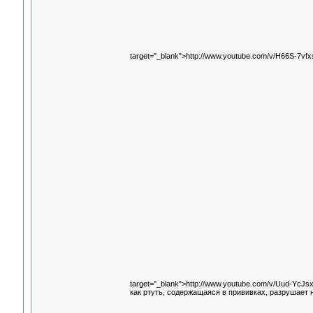
target="_blank">http://www.youtube.com/v/H66S-7vfx
target="_blank">http://www.youtube.com/v/Uud-YcJs
как ртуть, содержащаяся в прививках, разрушает