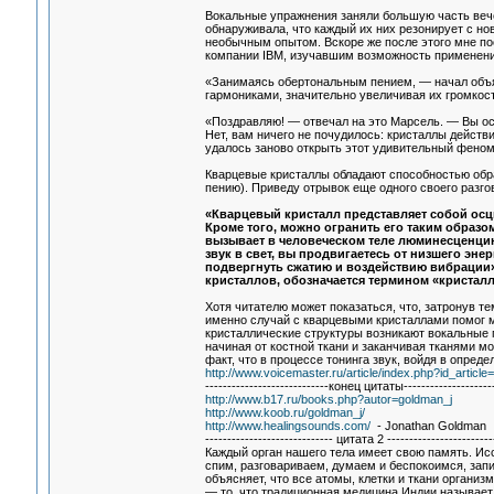
Вокальные упражнения заняли большую часть вечер
обнаруживала, что каждый их них резонирует с но
необычным опытом. Вскоре же после этого мне п
компании IBM, изучавшим возможность применения
«Занимаясь обертональным пением, — начал объя
гармониками, значительно увеличивая их громкост
«Поздравляю! — отвечал на это Марсель. — Вы ос
Нет, вам ничего не почудилось: кристаллы действ
удалось заново открыть этот удивительный феном
Кварцевые кристаллы обладают способностью обра
пению). Приведу отрывок еще одного своего разго
«Кварцевый кристалл представляет собой осц
Кроме того, можно огранить его таким образом
вызывает в человеческом теле люминесценци
звук в свет, вы продвигаетесь от низшего эн
подвергнуть сжатию и воздействию вибрации»
кристаллов, обозначается термином «кристал
Хотя читателю может показаться, что, затронув те
именно случай с кварцевыми кристаллами помог мн
кристаллические структуры возникают вокальные 
начиная от костной ткани и заканчивая тканями м
факт, что в процессе тонинга звук, войдя в опред
http://www.voicemaster.ru/article/index.php?id_articl
----------------------------конец цитаты---------------------
http://www.b17.ru/books.php?autor=goldman_j
http://www.koob.ru/goldman_j/
http://www.healingsounds.com/
- Jonathan Goldman
----------------------------- цитата 2 ------------------------
Каждый орган нашего тела имеет свою память. Ис
спим, разговариваем, думаем и беспокоимся, запис
объясняет, что все атомы, клетки и ткани органи
— то, что традиционная медицина Индии называет 