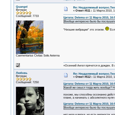
Quangel
Re: Неудаляемый вопрос.Теор
Ветеран
«
Ответ #511 :
11 Марта 2010, 1
Сообщений: 7733
Цитата: Delema от 11 Марта 2010, 16:
Вообще интересно было бы послушать, 
"Низшие вибрации" это эгоизм.
Если
Сaementarius Civitas Solis Aeterna
«Осенний Ангел прячется в дождях. В л
Любовь
Re: Неудаляемый вопрос.Теор
Ветеран
«
Ответ #512 :
11 Марта 2010, 1
Сообщений: 7250
Цитата: Delema от 11 Марта 2010, 16:
Какой же смысл тогда жить вообще? Н
похоже, мы способны осознанно действо
плане, а начинать с абсолютного нуля 
Цитата: Delema от 11 Марта 2010, 16:
Вообще интересно было бы послушать, 
нет низа и верха, но есть мерности, 