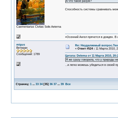
А что такое разум?
Способность системы сравнивать меж
Сaementarius Civitas Solis Aeterna
«Осенний Ангел прячется в дождях. В л
migus
Re: Неудаляемый вопрос.Теор
Ветеран
«
Ответ #524 :
11 Марта 2010, 2
Сообщений: 1789
Цитата: Delema от 11 Марта 2010, 20:
Я же сразу говорила, что у природы не
...и легко можешь убедиться в своей 
Страниц:
1
...
33
34
[
35
]
36
37
...
39
Все