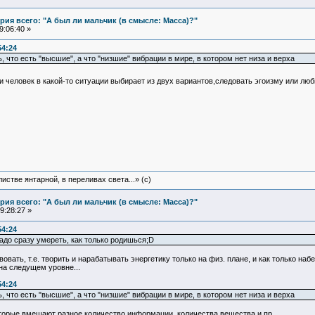
ия всего: "А был ли мальчик (в смысле: Масса)?"
9:06:40 »
54:24
что есть "высшие", а что "низшие" вибрации в мире, в котором нет низа и верха
 человек в какой-то ситуации выбирает из двух вариантов,следовать эгоизму или люб
истве янтарной, в переливах света...» (c)
ия всего: "А был ли мальчик (в смысле: Масса)?"
9:28:27 »
54:24
адо сразу умереть, как только родишься;D
вать, т.е. творить и нарабатывать энергетику только на физ. плане, и как только на
на следущем уровне...
54:24
что есть "высшие", а что "низшие" вибрации в мире, в котором нет низа и верха
которые вмешают разное количество информации, количества вещества и пр.