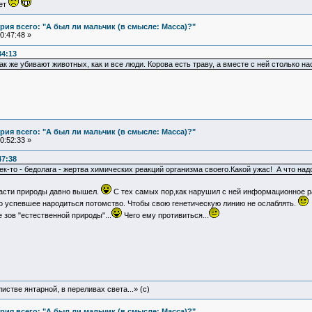
ует
ия всего: "А был ли мальчик (в смысле: Масса)?"
0:47:48 »
34:13
к же убивают животных, как и все люди. Корова есть траву, а вместе с ней столько на
ия всего: "А был ли мальчик (в смысле: Масса)?"
0:52:33 »
47:38
век-то - бедолага - жертва химических реакций организма своего.Какой ужас! А что н
ласти природы давно вышел.
C тех самых пор,как нарушил с ней информационное р
го успевшее народиться потомство. Чтобы свою генетическую линию не ослаблять.
 зов "естественной природы"...
Чего ему противиться...
истве янтарной, в переливах света...» (c)
ия всего: "А был ли мальчик (в смысле: Масса)?"