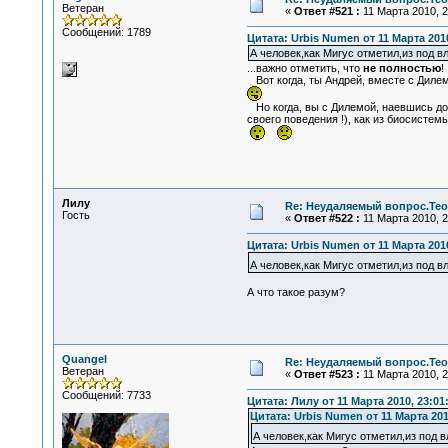
Ветеран
«
Ответ #521 :
11 Марта 2010, 2
Сообщений: 1789
Цитата: Urbis Numen от 11 Марта 2010
А человек,как Мигус отметил,из под 
...важно отметить, что
не полностью
!
Вот когда, ты Андрей, вместе с Дилем
Но когда, вы с Дилемой, наевшись до "
своего поведения !), как из биосистем
Лилу
Re: Неудаляемый вопрос.Теор
Гость
«
Ответ #522 :
11 Марта 2010, 2
Цитата: Urbis Numen от 11 Марта 2010
А человек,как Мигус отметил,из под 
А что такое разум?
Quangel
Re: Неудаляемый вопрос.Теор
Ветеран
«
Ответ #523 :
11 Марта 2010, 2
Сообщений: 7733
Цитата: Лилу от 11 Марта 2010, 23:01
Цитата: Urbis Numen от 11 Марта 201
А человек,как Мигус отметил,из под 