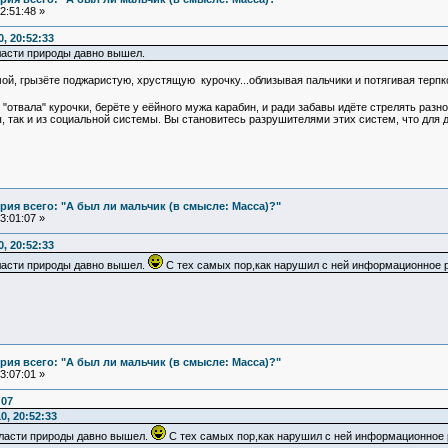
2:51:48 »
, 20:52:33
власти природы давно вышел.
ой, грызёте поджаристую, хрустящую курочку...облизывая пальчики и потягивая терп
отвала" курочки, берёте у еёйного мужа карабин, и ради забавы идёте стрелять разно
ы, так и из социальной системы. Вы становитесь разрушителями этих систем, что для 
ия всего: "А был ли мальчик (в смысле: Масса)?"
3:01:07 »
, 20:52:33
власти природы давно вышел.
C тех самых пор,как нарушил с ней информационное 
ия всего: "А был ли мальчик (в смысле: Масса)?"
3:07:01 »
:07
0, 20:52:33
власти природы давно вышел.
C тех самых пор,как нарушил с ней информационное 