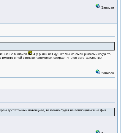
Записан
ученые не выявили
А у рыбы нет души? Мы же были рыбками когда-то
а вместе с ней столько насекомых сжирает, что ее вегетарианство
Записан
аберем достаточный потенциал, то можно будет не воплощаться на физ.