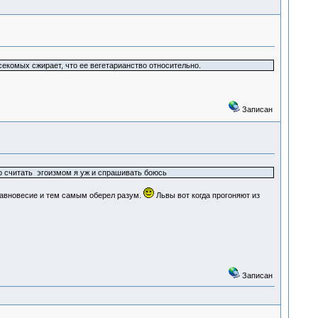
секомых сжирает, что ее вегетарианство относительно.
Записан
адо считать эгоизмом я уж и спрашивать боюсь
авновесие и тем самым оберел разум.
Львы вот когда прогоняют из
Записан