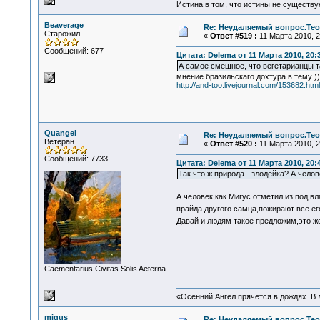
Истина в том, что истины не существ
Beaverage
Re: Неудаляемый вопрос.Теор
Старожил
«
Ответ #519 :
11 Марта 2010, 2
Сообщений: 677
Цитата: Delema от 11 Марта 2010, 20:
А самое смешное, что вегетарианцы та
мнение бразильскаго дохтура в тему ))
http://and-too.livejournal.com/153682.html
Quangel
Re: Неудаляемый вопрос.Теор
Ветеран
«
Ответ #520 :
11 Марта 2010, 2
Сообщений: 7733
Цитата: Delema от 11 Марта 2010, 20:
Так что ж природа - злодейка? А чело
А человек,как Мигус отметил,из под в
прайда другого самца,пожирают все е
Давай и людям такое предложим,это же
Сaementarius Civitas Solis Aeterna
«Осенний Ангел прячется в дождях. В л
migus
Re: Неудаляемый вопрос.Теор