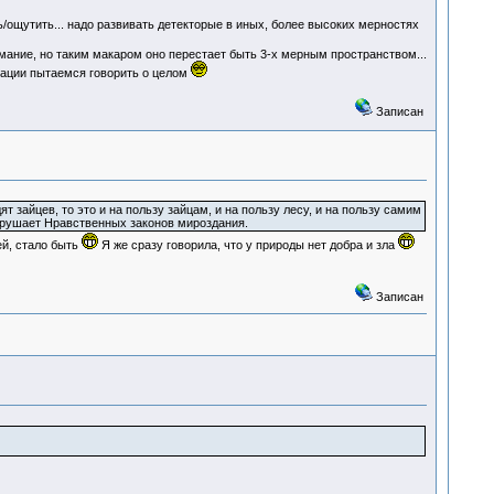
ощутить... надо развивать детекторые в иных, более высоких мерностях
имание, но таким макаром оно перестает быть 3-х мерным пространством...
ации пытаемся говорить о целом
Записан
 зайцев, то это и на пользу зайцам, и на пользу лесу, и на пользу самим
нарушает Нравственных законов мироздания.
й, стало быть
Я же сразу говорила, что у природы нет добра и зла
Записан