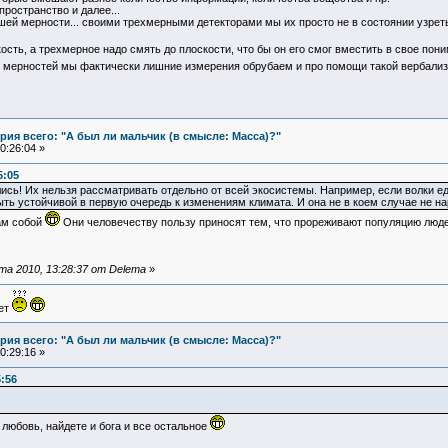
 пространство и далее...
й мерности... своими трехмерными детекторами мы их просто не в состоянии узреть/
ость, а трехмерное надо смять до плоскости, что бы он его смог вместить в свое пон
 мерностей мы фактически лишние измерения обрубаем и про помощи такой вербализ
ия всего: "А был ли мальчик (в смысле: Масса)?"
0:26:04 »
5:05
ись! Их нельзя рассматривать отдельно от всей экосистемы. Например, если волки едят
ыть устойчивой в первую очередь к изменениям климата. И она не в коем случае не 
ам собой
Они человечеству пользу приносят тем, что прореживают популяцию люде
а 2010, 13:28:37 от Delema
»
ует
ия всего: "А был ли мальчик (в смысле: Масса)?"
0:29:16 »
5:56
 любовь, найдете и бога и все остальное