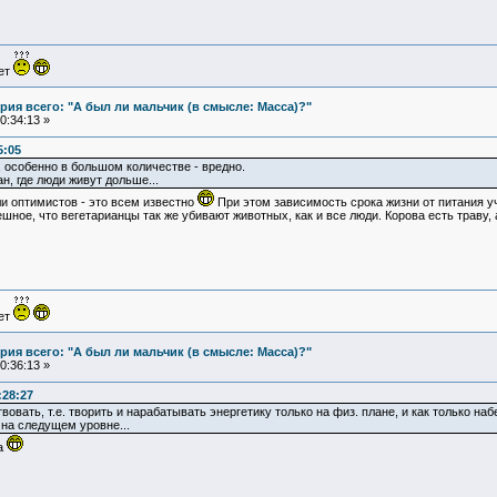
ует
ия всего: "А был ли мальчик (в смысле: Масса)?"
0:34:13 »
5:05
о, особенно в большом количестве - вредно.
, где люди живут дольше...
и оптимистов - это всем известно
При этом зависимость срока жизни от питания 
ное, что вегетарианцы так же убивают животных, как и все люди. Корова есть траву, 
ует
ия всего: "А был ли мальчик (в смысле: Масса)?"
0:36:13 »
:28:27
овать, т.е. творить и нарабатывать энергетику только на физ. плане, и как только н
 на следущем уровне...
ла