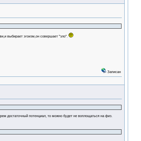
ви,и выбирает эгоизм,он совершает "зло".
Записан
берем достаточный потенциал, то можно будет не воплощаться на физ.