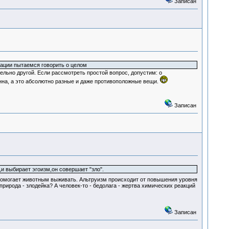
Записан
ации пытаемся говорить о целом
тельно другой. Если рассмотреть простой вопрос, допустим: о
нна, а это абсолютно разные и даже противоположные вещи.
Записан
и выбирает эгоизм,он совершает "зло".
 помогает животным выживать. Альтруизм происходит от повышения уровня
природа - злодейка? А человек-то - бедолага - жертва химических реакций
Записан