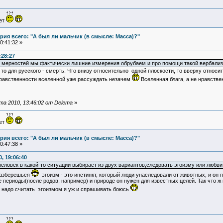
ует
ия всего: "А был ли мальчик (в смысле: Масса)?"
0:41:32 »
:28:27
 мерностей мы фактически лишние измерения обрубаем и про помощи такой вербализ
то для русского - смерть. Что внизу относительно одной плоскости, то вверху относи
нравственности вселенной уже рассуждать незачем
Вселенная блага, а не нравстве
а 2010, 13:46:02 от Delema
»
ует
ия всего: "А был ли мальчик (в смысле: Масса)?"
0:47:38 »
, 19:06:40
еловек в какой-то ситуации выбирает из двух вариантов,следовать эгоизму или любви,
 разберешься
эгоизм - это инстинкт, который люди унаследовали от животных, и он
е периоды(после родов, например) и природе он нужен для известных целей. Так что ж 
 надо считать эгоизмом я уж и спрашивать боюсь