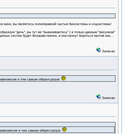
кое вино, вы являетесь полноправной частью биосистемы и соцсистемы!
образную "дичь", вы тут же "вываливаетесь" ( и только данным "рисунком"
данных систем будет безнравственно, и они начнут бороться против вас...
Записан
равновесие и тем самым оберел разум.
Записан
равновесие и тем самым оберел разум.