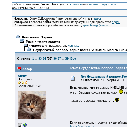
Добро пожаловать,
Гость
. Пожалуйста,
войдите
или
зарегистрируйтесь
.
06 Августа 2026, 10:27:48
Новости:
Книгу С.Доронина "Квантовая магия" читать
здесь
Материалы старого сайта "Физика Магии" доступны для просмотра
здесь
О замеченных глюках просьба писать на почту
quantmag@mail.ru
Квантовый Портал
Тематические разделы
Философия
(Модератор:
Корнак7
)
Неудаляемый вопрос.Теория всего: "А был ли мальчик (в 
Страниц:
1
...
33
34
[
35
]
36
37
...
39
Все
Тема: Неудаляемый вопрос.Теория в
Автор
werdy
Re: Неудаляемый вопрос.Теор
Постоялец
«
Ответ #510 :
11 Марта 2010, 1
Сообщений: 478
Есть мнение, что те самые НИЗШИЕ ви
А вот Высшие (душа там всякая
) 
такая вот лабуда получается..
Если не знаешь, что делать - делай ша
https://my-dao.ru