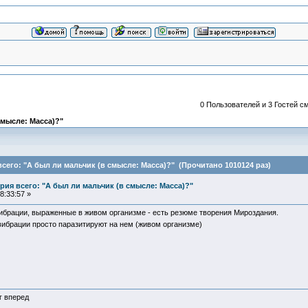
0 Пользователей и 3 Гостей см
смысле: Масса)?"
сего: "А был ли мальчик (в смысле: Масса)?" (Прочитано 1010124 раз)
ия всего: "А был ли мальчик (в смысле: Масса)?"
8:33:57 »
брации, выраженные в живом организме - есть резюме творения Мироздания.
вибрации просто паразитируют на нем (живом организме)
г вперед