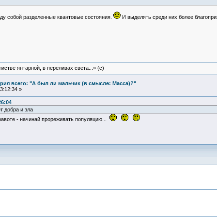
ду собой разделенные квантовые состояния.
И выделять среди них более благопри
истве янтарной, в переливах света...» (c)
ия всего: "А был ли мальчик (в смысле: Масса)?"
3:12:34 »
26:04
т добра и зла
правоте - начинай прореживать популяцию...