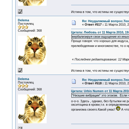
Истина в том, что истины не существ
Delema
Re: Неудаляемый вопрос.Теор
Постоялец
«
Ответ #517 :
11 Марта 2010, 2
Сообщений: 368
Цитата: Любовь от 11 Марта 2010, 19
вербализируя свои ощущение из иных
Проще говоря: что хорошо для индуса, 
прелюбодеянии и многоженстве, то о 
«
Последнее редактирование: 12 Март
Истина в том, что истины не существ
Delema
Re: Неудаляемый вопрос.Теор
Постоялец
«
Ответ #518 :
11 Марта 2010, 2
Сообщений: 368
Цитата: Urbis Numen от 11 Марта 2010
"Низшие вибрации" это эгоизм. Если ч
о-о-о. Здесь , однако, без бутылки не
окситоцина в крови,т.е. в определенны
организма своего.Какой ужас!
А что