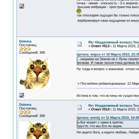
точка - линия - плоскость - 3-х мерное
высшие вибрации - пространства высше
так плоскарик ощущал бы только плоск
вербализируя свои ощущение из иных
Delema
Re: Неудаляемый вопрос.Теор
Постоялец
«
Ответ #513 :
11 Марта 2010, 2
Сообщений: 368
Цитата: migus от 10 Марта 2010, 22:3
...хищники на Землю не с Луны свалил
волкам. И такая экосистема должна б
Ну тогда и вопрос о маньяках отпал с
«
Последнее редактирование: 12 Март
Истина в том, что истины не существ
Delema
Re: Неудаляемый вопрос.Теор
Постоялец
«
Ответ #514 :
11 Марта 2010, 2
Сообщений: 368
Цитата: werdy от 11 Марта 2010, 10:4
а Бог играет с нами в прятки,
грустя, что мы Его не ищем.
Не ищите бога, а ищите любовь. Найдя