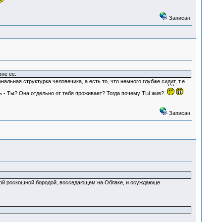
Записан
не ее.
льная структурка человечика, а есть то, что немного глубже сидит, т.е.
есть - Ты? Она отдельно от тебя проживает? Тогда почему ТЫ жив?
Записан
седой роскошной бородой, восседающем на Облаке, и осуждающе