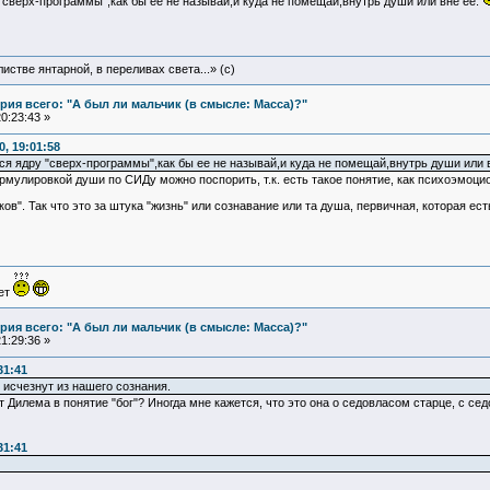
"сверх-программы",как бы ее не называй,и куда не помещай,внутрь души или вне ее.
истве янтарной, в переливах света...» (c)
ия всего: "А был ли мальчик (в смысле: Масса)?"
0:23:43 »
, 19:01:58
ся ядру "сверх-программы",как бы ее не называй,и куда не помещай,внутрь души или в
мулировкой души по СИДу можно поспорить, т.к. есть такое понятие, как психоэмоциона
ков". Так что это за штука "жизнь" или сознавание или та душа, первичная, которая 
ует
ия всего: "А был ли мальчик (в смысле: Масса)?"
1:29:36 »
31:41
 исчезнут из нашего сознания.
ет Дилема в понятие "бог"? Иногда мне кажется, что это она о седовласом старце, с 
31:41