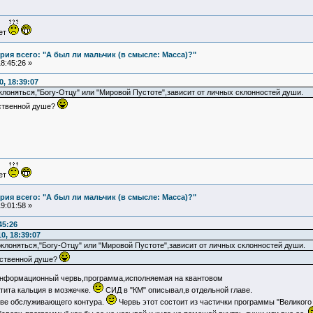
ует
ия всего: "А был ли мальчик (в смысле: Масса)?"
8:45:26 »
, 18:39:07
клоняться,"Богу-Отцу" или "Мировой Пустоте",зависит от личных склонностей души.
бственной душе?
ует
ия всего: "А был ли мальчик (в смысле: Масса)?"
9:01:58 »
45:26
0, 18:39:07
оклоняться,"Богу-Отцу" или "Мировой Пустоте",зависит от личных склонностей души.
обственной душе?
 информационный червь,программа,исполняемая на квантовом
тита кальция в мозжечке.
СИД в "КМ" описывал,в отдельной главе.
стве обслуживающего контура.
Червь этот состоит из частички программы "Великого