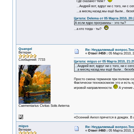
Где сказано? Кем?
...Андрей вот, вдруг ни с того, ни с с
...а месяц назад мы ещё были... б
Цитата: Delema от 05 Марта 2010, 20:
А если ядро программы - это ты?
...а кто тогда - ты?
Quangel
Re: Неудаляемый вопрос.Теор
Ветеран
«
Ответ #459 :
05 Марта 2010, 2
Сообщений: 7733
Цитата: migus от 05 Марта 2010, 21:2
...Андрей вот, вдруг ни с того, ни с с
...а месяц назад мы ещё были... бе
Просто смена терминов при полном с
Фактически технокосмизм это и есть к
игровой направленности.
А учение 
Сaementarius Civitas Solis Aeterna
«Осенний Ангел прячется в дождях. В л
migus
Re: Неудаляемый вопрос.Теор
Ветеран
«
Ответ #460 :
05 Марта 2010, 2