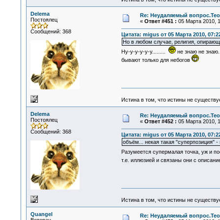
Delema
Re: Неудаляемый вопрос.Теор
Постоялец
«
Ответ #451 :
05 Марта 2010, 1
Сообщений: 368
Цитата: migus от 05 Марта 2010, 07:2
Но в любом случае, религия, опирающа
Ну-у-у-у-у-у.........
не знаю не знаю. 
бывают только для небогов
Истина в том, что истины не существ
Delema
Re: Неудаляемый вопрос.Теор
Постоялец
«
Ответ #452 :
05 Марта 2010, 1
Сообщений: 368
Цитата: migus от 05 Марта 2010, 07:2
объём... некая такая "суперпозиция" -
Разумеется супермалая точка, уж и п
т.е. иллюзией и связаны они с описан
Истина в том, что истины не существ
Quangel
Re: Неудаляемый вопрос.Теор