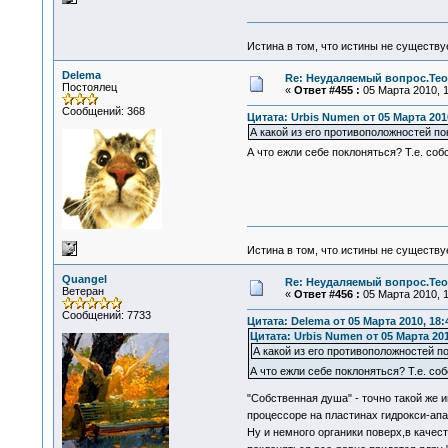
Истина в том, что истины не существ
Delema
Re: Неудаляемый вопрос.Теор
Постоялец
«
Ответ #455 :
05 Марта 2010, 1
Сообщений: 368
Цитата: Urbis Numen от 05 Марта 2010
А какой из его противоположностей по
А что ежли себе поклоняться? Т.е. со
Истина в том, что истины не существ
Quangel
Re: Неудаляемый вопрос.Теор
Ветеран
«
Ответ #456 :
05 Марта 2010, 1
Сообщений: 7733
Цитата: Delema от 05 Марта 2010, 18:
Цитата: Urbis Numen от 05 Марта 201
А какой из его противоположностей п
А что ежли себе поклоняться? Т.е. с
"Собственная душа" - точно такой же
процессоре на пластинах гидрокси-апа
Ну и немного органики поверх,в каче