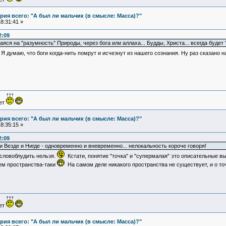
ия всего: "А был ли мальчик (в смысле: Масса)?"
8:31:41 »
2:09
яся на "разумность" Природы, через бога или аллаха... Будды, Христа... всегда будет
Я думаю, что боги когда-нить помрут и исчезнут из нашего сознания. Ну раз сказано на
ует
ия всего: "А был ли мальчик (в смысле: Масса)?"
8:35:15 »
2:09
 и Везде и Нигде - одновременно и вневременно... нелокальность короче говоря!
ословоблудить нельзя.
Кстати, понятие "точка" и "супермалая" это описательные 
ием пространства-таки
На самом деле никакого пространства не существует, и о то
ует
ия всего: "А был ли мальчик (в смысле: Масса)?"