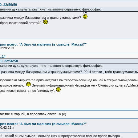
, 22:56:50
анении духа культа уже тянет на вполне серьезную философию.
ём разница между Лазаревичем и трансгуманистами?
забрасывают своей почтой?
ия всего: "А был ли мальчик (в смысле: Масса)?"
3:28:29 »
1:14
0, 22:56:50
ранении духа культа уже тянет на вполне серьезную философию.
чём разница между Лазаревичем и трансгуманистами? ?? И кстати , тебя трансгуманис
ззренчески открыта,т.е признает,хотя бы теоретически,над нашей материальной реал
азумное начало.
Великий информационный Червь,(он же - Омниссия культа АдМех)
,начинают визжать про "лженауку".
истве янтарной, в переливах света...» (c)
ия всего: "А был ли мальчик (в смысле: Масса)?"
0:42:21 »
к? - какой в нем смысл - если по жизни предоставлено полное право выбора...