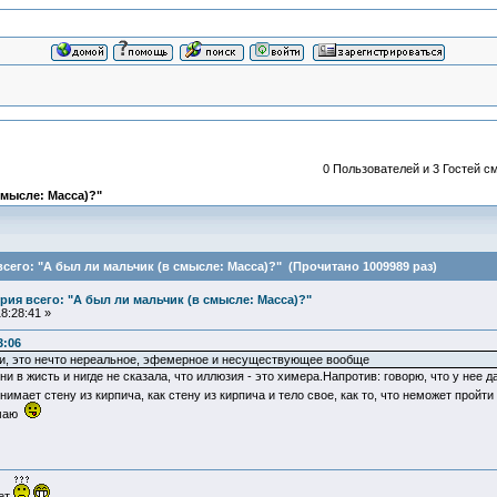
0 Пользователей и 3 Гостей см
смысле: Масса)?"
сего: "А был ли мальчик (в смысле: Масса)?" (Прочитано 1009989 раз)
ия всего: "А был ли мальчик (в смысле: Масса)?"
8:28:41 »
3:06
ии, это нечто нереальное, эфемерное и несуществующее вообще
 ни в жисть и нигде не сказала, что иллюзия - это химера.Напротив: говорю, что у не
мает стену из кирпича, как стену из кирпича и тело свое, как то, что неможет пройти
умаю
ует