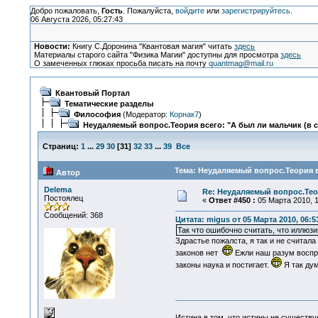
Добро пожаловать,
Гость
. Пожалуйста,
войдите
или
зарегистрируйтесь
.
06 Августа 2026, 05:27:43
Новости:
Книгу С.Доронина "Квантовая магия" читать
здесь
Материалы старого сайта "Физика Магии" доступны для просмотра
здесь
О замеченных глюках просьба писать на почту
quantmag@mail.ru
Квантовый Портал
Тематические разделы
Философия
(Модератор:
Корнак7
)
Неудаляемый вопрос.Теория всего: "А был ли мальчик (в 
Страниц:
1
...
29
30
[
31
]
32
33
...
39
Все
Тема: Неудаляемый вопрос.Теория в
Автор
Delema
Re: Неудаляемый вопрос.Теор
Постоялец
«
Ответ #450 :
05 Марта 2010, 1
Сообщений: 368
Цитата: migus от 05 Марта 2010, 06:5
Так что ошибочно считать, что иллюз
Здрастье пожалста, я так и не считала
законов нет
Ежли наш разум воспрни
законы наука и постигает.
Я так д
Истина в том, что истины не существ