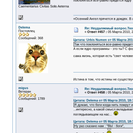
поклоняться все-равно придется ядру 
Сaementarius Civitas Solis Aeterna
«Осенний Ангел прячется в дождях. В л
Delema
Re: Неудаляемый вопрос.Теор
Постоялец
«
Ответ #457 :
05 Марта 2010, 2
Сообщений: 368
Цитата: Urbis Numen от 05 Марта 2010
Так что поклоняться все-равно придет
А если ядро программы - это ты? С фор
сама жизнь, которая есть "свет челове
Истина в том, что истины не существ
migus
Re: Неудаляемый вопрос.Теор
Ветеран
«
Ответ #458 :
05 Марта 2010, 2
Сообщений: 1789
Цитата: Delema от 05 Марта 2010, 18:
Я думаю, что боги когда-нить помрут и
...интересно, а какой смысл вкладыва
поглядывающем на нас...
Цитата: Delema от 05 Марта 2010, 18:
Ну раз сказано нам : "ВЫ - боги",