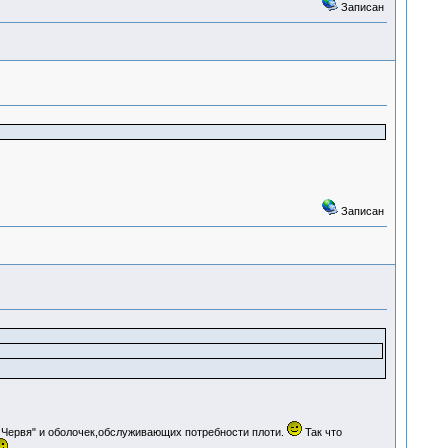
Записан
Записан
 Червя" и оболочек,обслуживающих потребности плоти.
Так что