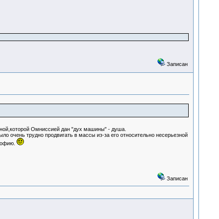
Записан
ной,которой Омниссией дан "дух машины" - душа.
ло очень трудно продвигать в массы из-за его относительно несерьезной
софию.
Записан