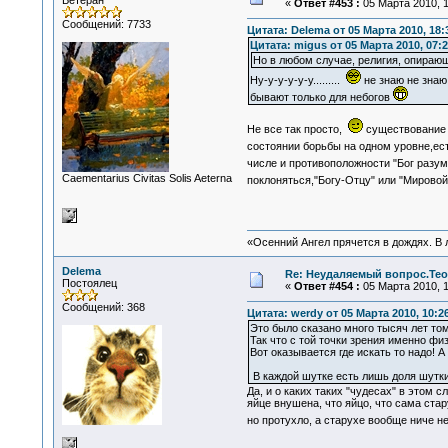
Ветеран
«
Ответ #453 :
05 Марта 2010, 1
Сообщений: 7733
Цитата: Delema от 05 Марта 2010, 18:
Цитата: migus от 05 Марта 2010, 07:2
Но в любом случае, религия, опирающа
Ну-у-у-у-у-у.........
не знаю не знаю.
бывают только для небогов
Не все так просто,
существование Н
состоянии борьбы на одном уровне,ес
числе и противоположности "Бог разуме
Сaementarius Civitas Solis Aeterna
поклоняться,"Богу-Отцу" или "Мирово
«Осенний Ангел прячется в дождях. В л
Delema
Re: Неудаляемый вопрос.Теор
Постоялец
«
Ответ #454 :
05 Марта 2010, 1
Сообщений: 368
Цитата: werdy от 05 Марта 2010, 10:2
Это было сказано много тысяч лет том
Так что с той точки зрения именно фи
Вот оказывается где искать то надо! 
В каждой шутке есть лишь доля шутки.
Да, и о каких таких "чудесах" в этом
яйце внушена, что яйцо, что сама стар
но протухло, а старухе вообще ниче не