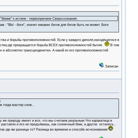
 "ближе" к истине - первопричине Сверхсознания.
м : "ВЫ - боги", значит никаких богов для богов быть не может. Боги
тва и борьбы противоположностей. Если у каждого диполя,находящегося в
нства,где прекращается борьба ВСЕХ противоположностей бытия.
В том
 и абсолютно трансценденетен. А какой из его противоположностей
Записан
)
 тогда мастер снов...
ту же природу имеет и все, что мы считаем реальным.Что каракатица в
 растаяло и его не предъявишь, как солнечный блик, а другое осталось ,
так где же разница-то? Разница во времени и способе исчезновения