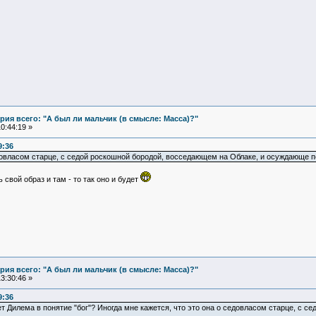
ия всего: "А был ли мальчик (в смысле: Масса)?"
0:44:19 »
9:36
едовласом старце, с седой роскошной бородой, восседающем на Облаке, и осуждающе п
 свой образ и там - то так оно и будет
ия всего: "А был ли мальчик (в смысле: Масса)?"
3:30:46 »
9:36
ет Дилема в понятие "бог"? Иногда мне кажется, что это она о седовласом старце, с