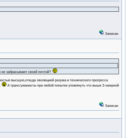
Записан
ты не забрасывают своей почтой?
ьностью высшую,откуда эволюцией разума и технического прогресса
.
А трансгуманисты при любой попытке упомянуть что выше 3-хмерной
Записан