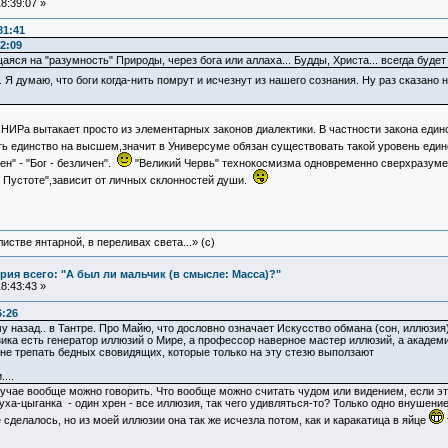
8:39:07 »
31:41
2:09
яся на "разумность" Природы, через бога или аллаха... Будды, Христа... всегда будет
 Я думаю, что боги когда-нить помрут и исчезнут из нашего сознания. Ну раз сказано на
ИРа вытакает просто из элементарных законов диалектики. В частности закона единс
ть единство на высшем,значит в Универсуме обязан существовать такой уровень еди
н" - "Бог - безличен".
"Великий Червь" технокосмизма одновременно сверхразумен
й Пустоте",зависит от личных склонностей души.
истве янтарной, в переливах света...» (c)
ия всего: "А был ли мальчик (в смысле: Масса)?"
8:43:43 »
6:26
у назад.. в Тантре. Про Майю, что дословно означает Искусство обмана (сон, иллюзия
зика есть генератор иллюзий о Мире, а профессор наверное мастер иллюзий, а академик
А не трепать бедных свовидящих, которые только на эту стезю выползают
...
 случае вообще можно говорить. Что вообще можно считать чудом или видением, если э
уха-цыганка - один хрен - все иллюзия, так чего удивляться-то? Только одно внушение
 сделалось, но из моей иллюзии она так же исчезла потом, как и каракатица в яйце