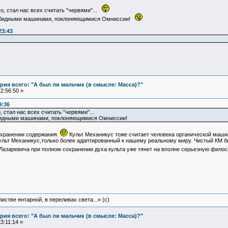
его, стал нас всех считать "червями"...
езобидными машинами, поклоняющимися Омниссии!
23:43
ия всего: "А был ли мальчик (в смысле: Масса)?"
2:56:50 »
9:36
его, стал нас всех считать "червями"...
зобидными машинами, поклоняющимися Омниссии!
охранении содержания.
Культ Механикус тоже считает человека органической маши
ульт Механикус,только более адаптированный к нашему реальному миру. Чистый КМ бы
Лазаревича при полном сохранении духа культа уже тянет на вполне серьезную фило
истве янтарной, в переливах света...» (c)
ия всего: "А был ли мальчик (в смысле: Масса)?"
3:11:14 »