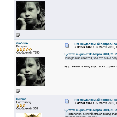
Любовь
Re: Неудаляемый вопрос.Теор
Ветеран
«
Ответ #463 :
06 Марта 2010, 1
Сообщений: 7250
Цитата: migus от 05 Марта 2010, 21:2
Иногда мне кажется, что это она о с
нуу... ежелить кому удасться сохранить
Delema
Re: Неудаляемый вопрос.Теор
Постоялец
«
Ответ #464 :
06 Марта 2010, 1
Сообщений: 368
Цитата: migus от 05 Марта 2010, 21:2
...интересно, а какой смысл вкладыва