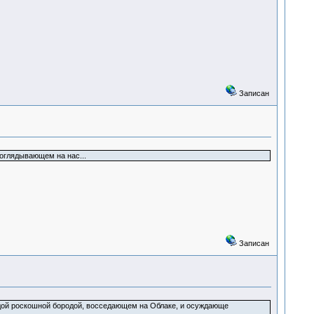
Записан
оглядывающем на нас...
Записан
 седой роскошной бородой, восседающем на Облаке, и осуждающе