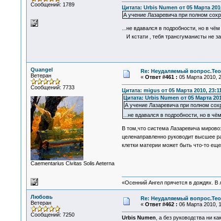
Сообщений: 1789
Цитата: Urbis Numen от 05 Марта 2010
А учение Лазаревича при полном сохр
...не вдавался в подробности, но в ч
И кстати , тебя трансгуманисты не 
Quangel
Re: Неудаляемый вопрос.Теор
Ветеран
«
Ответ #461 :
05 Марта 2010, 2
Сообщений: 7733
Цитата: migus от 05 Марта 2010, 23:1
Цитата: Urbis Numen от 05 Марта 201
А учение Лазаревича при полном сох
...не вдавался в подробности, но в 
В том,что система Лазаревича мирово
целенаправленно руководит высшее р
клетки материи может быть что-то еще
Сaementarius Civitas Solis Aeterna
«Осенний Ангел прячется в дождях. В л
Любовь
Re: Неудаляемый вопрос.Теор
Ветеран
«
Ответ #462 :
06 Марта 2010, 1
Сообщений: 7250
Urbis Numen
, а без руководства ни ка