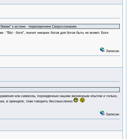
 "ближе" к истине - первопричине Сверхсознания.
м : "ВЫ - боги", значит никаких богов для богов быть не может. Боги
Записан
выражения или символы, порожденные нашим жизненным опытом и только,
чке, в принципе, тоже говорить бессмысленно
Записан