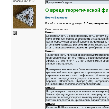
Сообщений: 4167
Предлагаю обсудить.
О вреде теоретической фи
Борис Васильев
В этой статье есть подраздел:
8. Сверхтекучесть
Смотрим и читаем:
Цитата:
Сверхтекучесть и сверхпроводимость, которую м
явлениями. Основную особенность этих явлений м
гелии, образуются особый конденсат, частицы ко
отдельным частицам рассеиваться на дефектах и 
отсутствия рассеяния конденсат приобретает спо
Цитата:
Таинственность явления сверхпроводимости начал
квантования магнитного потока в сверхпроводящи
эффекта стало ясно, что ответственными за св
спином и импульсом.
Примерно в это же время была замечено, что зам
критической температуры сверхпроводников – так
и граничная частота спектра фононов, обратно п
указание на определяющую роль фононов в форм
Бардина – Шриффера – Купера (БКШ), которая пол
общепринятой теорией сверхпроводимости.
Цитата:
Но тут неудача: теория, основанная на электрон
Точнее, формула для критической температуры св
множители, неподдающиеся точному измерению, и
внятных предсказаний критических параметров св
Цитата:
Развитие БКШ показало, что эта теория способна