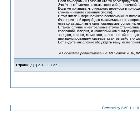
Если приборами и глазами что-то регистрируется, 
Это "что-то" можно назвать энергией (солнечной, 
Если же признать, что никакого переноса в приро
глюками нашего сознания (мозга).
В том числе и переносчиков всевозможных инфекц
благоприятной средой для максимального распрос
есть когда защитные силы организмов сопротивле
В таком случае и нейтральные атомы Станислава 
колебаний Валерия, и квантовый компьютер Дорон
зарядов, спинов, моментов, валентностей и т.п. 
программированием системы квантов действия до
Вот видите как сложно обсуждать тему, если при
«
Последнее редактирование: 09 Ноября 2018, 02
Страниц:
[
1
]
2
3
...
5
Все
Powered by SMF 1.1.10