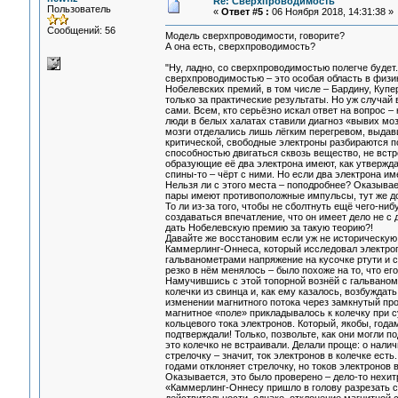
Re: Сверхпроводимость
Пользователь
«
Ответ #5 :
06 Ноября 2018, 14:31:38 »
Сообщений: 56
Модель сверхпроводимости, говорите?
А она есть, сверхпроводимость?
"Ну, ладно, со сверхпроводимостью полегче будет.
сверхпроводимостью – это особая область в физик
Нобелевских премий, в том числе – Бардину, Купе
только за практические результаты. Но уж случа
сами. Всем, кто серьёзно искал ответ на вопрос –
люди в белых халатах ставили диагноз «вывих моз
мозги отделались лишь лёгким перегревом, выдав
критической, свободные электроны разбираются по
способностью двигаться сквозь вещество, не встр
образующие её два электрона имеют, как утвержд
спины-то – чёрт с ними. Но если два электрона 
Нельзя ли с этого места – поподробнее? Оказывае
пары имеют противоположные импульсы, тут же доб
То ли из-за того, чтобы не сболтнуть ещё чего-ниб
создаваться впечатление, что он имеет дело не с
дать Нобелевскую премию за такую теорию?!
Давайте же восстановим если уж не историческую
Каммерлинг-Оннеса, который исследовал электроп
гальванометрами напряжение на кусочке ртути и с
резко в нём менялось – было похоже на то, что ег
Намучившись с этой топорной вознёй с гальваном
колечки из свинца и, как ему казалось, возбуждат
изменении магнитного потока через замкнутый пров
магнитное «поле» прикладывалось к колечку при с
кольцевого тока электронов. Который, якобы, года
подтверждали! Только, позвольте, как они могли 
это колечко не встраивали. Делали проще: о нали
стрелочку – значит, ток электронов в колечке есть
годами отклоняет стрелочку, но токов электронов 
Оказывается, это было проверено – дело-то нехит
«Каммерлинг-Оннесу пришло в голову разрезать с