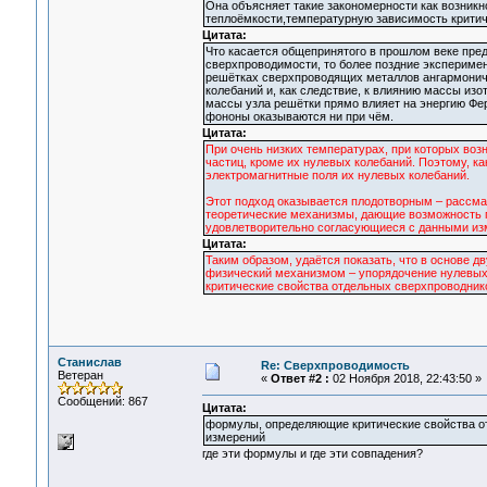
Она объясняет такие закономерности как возник
теплоёмкости,температурную зависимость критиче
Цитата:
Что касается общепринятого в прошлом веке пр
сверхпроводимости, то более поздние эксперимен
решётках сверхпроводящих металлов ангармоничны
колебаний и, как следствие, к влиянию массы из
массы узла решётки прямо влияет на энергию Фер
фононы оказываются ни при чём.
Цитата:
При очень низких температурах, при которых воз
частиц, кроме их нулевых колебаний. Поэтому, ка
электромагнитные поля их нулевых колебаний.
Этот подход оказывается плодотворным – рассма
теоретические механизмы, дающие возможность п
удовлетворительно согласующиеся с данными из
Цитата:
Таким образом, удаётся показать, что в основе д
физический механизмом – упорядочение нулевых
критические свойства отдельных сверхпроводник
Станислав
Re: Сверхпроводимость
Ветеран
«
Ответ #2 :
02 Ноября 2018, 22:43:50 »
Сообщений: 867
Цитата:
формулы, определяющие критические свойства о
измерений
где эти формулы и где эти совпадения?