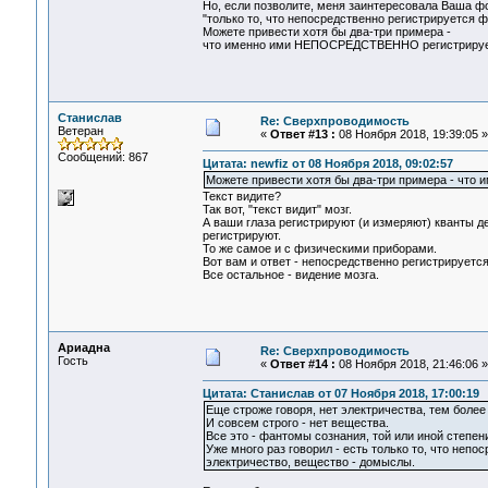
Но, если позволите, меня заинтересовала Ваша 
"только то, что непосредственно регистрируется 
Можете привести хотя бы два-три примера -
что именно ими НЕПОСРЕДСТВЕННО регистриру
Станислав
Re: Сверхпроводимость
Ветеран
«
Ответ #13 :
08 Ноября 2018, 19:39:05 »
Сообщений: 867
Цитата: newfiz от 08 Ноября 2018, 09:02:57
Можете привести хотя бы два-три примера - чт
Текст видите?
Так вот, "текст видит" мозг.
А ваши глаза регистрируют (и измеряют) кванты д
регистрируют.
То же самое и с физическими приборами.
Вот вам и ответ - непосредственно регистрируетс
Все остальное - видение мозга.
Ариадна
Re: Сверхпроводимость
Гость
«
Ответ #14 :
08 Ноября 2018, 21:46:06 »
Цитата: Станислав от 07 Ноября 2018, 17:00:19
Еще строже говоря, нет электричества, тем более 
И совсем строго - нет вещества.
Все это - фантомы сознания, той или иной степен
Уже много раз говорил - есть только то, что неп
электричество, вещество - домыслы.