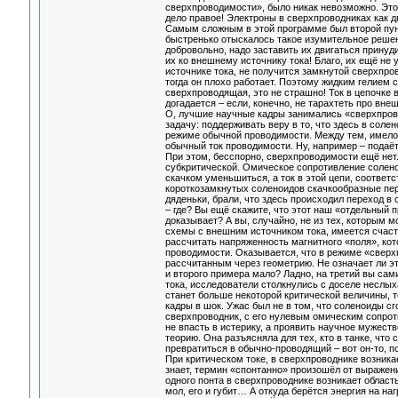
сверхпроводимости», было никак невозможно. Это 
дело правое! Электроны в сверхпроводниках как д
Самым сложным в этой программе был второй пункт
быстренько отыскалось такое изумительное решени
добровольно, надо заставить их двигаться принуд
их ко внешнему источнику тока! Благо, их ещё не
источнике тока, не получится замкнутой сверхпро
тогда он плохо работает. Поэтому жидким гелием с
сверхпроводящая, это не страшно! Ток в цепочке в
догадается – если, конечно, не тарахтеть про вне
О, лучшие научные кадры занимались «сверхпров
задачу: поддерживать веру в то, что здесь в сол
режиме обычной проводимости. Между тем, имелось
обычный ток проводимости. Ну, например – подаё
При этом, бесспорно, сверхпроводимости ещё нет.
субкритической. Омическое сопротивление соленои
скачком уменьшиться, а ток в этой цепи, соответст
короткозамкнутых соленоидов скачкообразные пере
дяденьки, брали, что здесь происходил переход в
– где? Вы ещё скажите, что этот наш «отдельный 
доказывает? А вы, случайно, не из тех, которым м
схемы с внешним источником тока, имеется счастл
рассчитать напряженность магнитного «поля», кот
проводимости. Оказывается, что в режиме «сверхп
рассчитанным через геометрию. Не означает ли эт
и второго примера мало? Ладно, на третий вы са
тока, исследователи столкнулись с доселе неслых
станет больше некоторой критической величины, 
кадры в шок. Ужас был не в том, что соленоиды с
сверхпроводник, с его нулевым омическим сопроти
не впасть в истерику, а проявить научное мужес
теорию. Она разъясняла для тех, кто в танке, что
превратиться в обычно-проводящий – вот он-то, по
При критическом токе, в сверхпроводнике возника
знает, термин «спонтанно» произошёл от выражения
одного понта в сверхпроводнике возникает область
мол, его и губит… А откуда берётся энергия на на