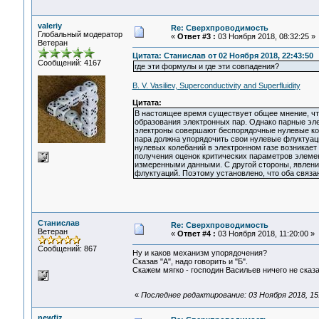
valeriy
Re: Сверхпроводимость
Глобальный модератор
«
Ответ #3 :
03 Ноября 2018, 08:32:25 »
Ветеран
Цитата: Станислав от 02 Ноября 2018, 22:43:50
Сообщений: 4167
где эти формулы и где эти совпадения?
B. V. Vasiliev, Superconductivity and Superfluidity
Цитата:
В настоящее время существует общее мнение, ч
образования электронных пар. Однако парные эл
электроны совершают беспорядочные нулевые коле
пара должна упорядочить свои нулевые флуктуаци
нулевых колебаний в электронном газе возникае
получения оценок критических параметров элеме
измеренными данными. С другой стороны, явление
флуктуаций. Поэтому установлено, что оба связ
Станислав
Re: Сверхпроводимость
Ветеран
«
Ответ #4 :
03 Ноября 2018, 11:20:00 »
Сообщений: 867
Ну и каков механизм упорядочения?
Сказав "А", надо говорить и "Б".
Скажем мягко - господин Васильев ничего не сказа
«
Последнее редактирование: 03 Ноября 2018, 1
newfiz