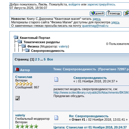
Добро пожаловать,
Гость
. Пожалуйста,
войдите
или
зарегистрируйтесь
.
07 Августа 2026, 18:56:07
Новости:
Книгу С.Доронина "Квантовая магия" читать
здесь
Материалы старого сайта "Физика Магии" доступны для просмотра
здесь
О замеченных глюках просьба писать на почту
quantmag@mail.ru
Квантовый Портал
Тематические разделы
0 Пользователе
Физика
(Модератор:
valeriy
)
Сверхпроводимость
Страниц:
[
1
]
2
3
...
5
Все
Тема: Сверхпроводимость (Прочитано 72997 р
Автор
Станислав
Сверхпроводимость
Ветеран
«
:
01 Ноября 2018, 20:24:37 »
Сообщений: 867
разместил модель сверхпроводимости, см:
http://www.sciteclibrary.ru/yabb26/Attachments/BKSM
Предлагаю обсудить.
valeriy
Re: Сверхпроводимость
Глобальный модератор
«
Ответ #1 :
02 Ноября 2018, 13:01:41 »
Ветеран
Цитата: Станислав от 01 Ноября 2018, 20:24:37