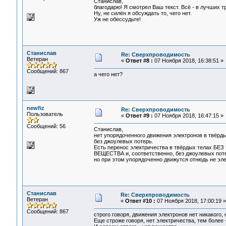
Станислав,
благодарю! Я смотрел Ваш текст. Всё - в лучших т
Ну, не силён я обсуждать то, чего нет.
Уж не обессудьте!
Станислав
Re: Сверхпроводимость
Ветеран
«
Ответ #8 :
07 Ноября 2018, 16:38:51 »
Сообщений: 867
а чего нет?
newfiz
Re: Сверхпроводимость
Пользователь
«
Ответ #9 :
07 Ноября 2018, 16:47:15 »
Сообщений: 56
Станислав,
нет упорядоченного движения электронов в твёрд
без джоулевых потерь.
Есть перенос электричества в твёрдых телах Б
ВЕЩЕСТВА и, соответственно, без джоулевых поте
но при этом упорядоченно движутся отнюдь не эл
Станислав
Re: Сверхпроводимость
Ветеран
«
Ответ #10 :
07 Ноября 2018, 17:00:19 »
Сообщений: 867
строго говоря, движения электронов нет никакого,
Еще строже говоря, нет электричества, тем более -