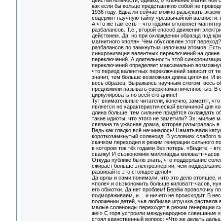
действительности, однако, отклонение магнитной с
как если бы кольцо представляло собой не провод
1936 году. Едва ли сейчас можно разыскать экземп
содержит научную тайну чрезвычайной важности: в
А что же там есть – что годами отклоняет магнит
разбалансов. Т.е., второй способ движения электр
действием. Да, но при охлаждении образца под к
магнитного «поля». Чем обусловлен этот переход
разбалансов по замкнутым цепочкам атомов. Есть 
синхронизация валентных переключений на длине 
переключений. А длительность этой синхронизации
переключений определяет максимально возможную
что период валентных переключений зависит от т
значит, тем больше возможная длина цепочки. И в
весь образец. Выражаясь научным слогом, весь об
предложили называть сверхнамагниченностью. В с
циркулировать по всей его длине!
Тут внимательные читатели, конечно, заметят, чт
является не характеристической величиной для кон
длина больше, тем сильнее придётся охлаждать об
такие идиоты, что этого не заметили? Эх, милые м
связана та ужасная драма, которая разыгралась в
Ведь как гладко всё начиналось! Наматывали катуш
короткозамкнутый соленоид. В условиях слабого з
скачком переходил в режим генерации сильного по
в котором ток тёк годами без потерь. «Видите, - 
свалку! И съэкономим миллиарды киловатт-часов 
Откуда публике было знать, что поддержание соле
сжирает больше электроэнергии, чем поддержание 
развивайте это стоящее дело!»
Да орлы и сами понимали, что это дело стоящее, и
«поле» и съэкономить больше киловатт-часов, нужн
его обмотки. Да нет проблем! Берём проволочку п
подмораживаем, и… и ничего не происходит. В не
положении детей, чья любимая игрушка растаяла в 
малые соленоиды переходят в режим генерации сил
же!» С горя устроили международное совещание «
стоял единственный вопрос: «Что же делать даль