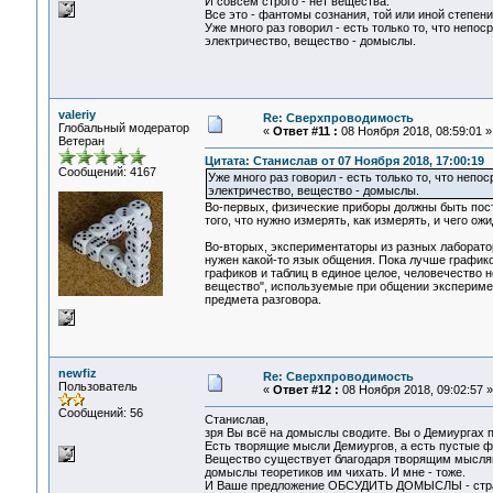
И совсем строго - нет вещества.
Все это - фантомы сознания, той или иной степени
Уже много раз говорил - есть только то, что непо
электричество, вещество - домыслы.
valeriy
Re: Сверхпроводимость
Глобальный модератор
«
Ответ #11 :
08 Ноября 2018, 08:59:01 »
Ветеран
Цитата: Станислав от 07 Ноября 2018, 17:00:19
Сообщений: 4167
Уже много раз говорил - есть только то, что неп
электричество, вещество - домыслы.
Во-первых, физические приборы должны быть пост
того, что нужно измерять, как измерять, и чего ож
Во-вторых, экспериментаторы из разных лаборато
нужен какой-то язык общения. Пока лучше графико
графиков и таблиц в единое целое, человечество н
вещество", используемые при общении экспериме
предмета разговора.
newfiz
Re: Сверхпроводимость
Пользователь
«
Ответ #12 :
08 Ноября 2018, 09:02:57 »
Сообщений: 56
Станислав,
зря Вы всё на домыслы сводите. Вы о Демиургах п
Есть творящие мысли Демиургов, а есть пустые ф
Вещество существует благодаря творящим мыслям
домыслы теоретиков им чихать. И мне - тоже.
И Ваше предложение ОБСУДИТЬ ДОМЫСЛЫ - стран