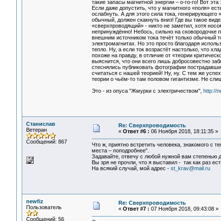
такие запасы магнитной энергии – о-го-го! Вот эта
Если даже допустить, что у магнитного «поля» ест
ослабнуть. А для этого сила тока, генерирующего
обычный, должен скакнуть вниз! Где вы такое вид
«сверхпроводящий» - никто не заметил, хотя носом
непринуждённо! Небось, сильно на сковородочке п
внешним источником тока течёт только обычный то
электромагнитах. Но это просто благодаря испол
тепло. Ну, а если ток возрастёт настолько, что хл
похоже на правду, в отличие от «теории критическо
выяснится, что они всего лишь добросовестно забл
стеснялись публиковать фотографии пострадавших
считаться с нашей теорией! Ну, ну. С тем же усп
теории о чьём-то там половом гигантизме. Не сл
Это - из опуса "Жмурки с электричеством",
http://
Станислав
Re: Сверхпроводимость
Ветеран
«
Ответ #6 :
06 Ноября 2018, 18:11:35 »
Сообщений: 867
Что ж, приятно встретить человека, знакомого с т
места – поподробнее".
Задавайте, отвечу с любой нужной вам степенью 
Вы зря не прочли, что я выставил - так как раз ес
На всякий случай, мой адрес -
st_krav@mail.ru
newfiz
Re: Сверхпроводимость
Пользователь
«
Ответ #7 :
07 Ноября 2018, 09:43:08 »
Сообщений: 56