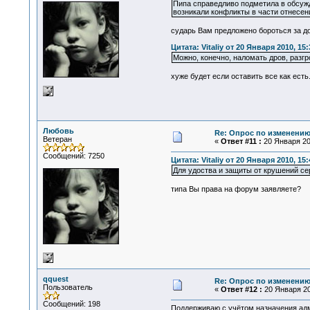
Пипа справедливо подметила в обсуж
возникали конфликты в части отнесени
сударь Вам предложено бороться за д
Цитата: Vitaliy от 20 Января 2010, 15:
Можно, конечно, наломать дров, разгр
хуже будет если оставить все как есть.
Любовь
Re: Опрос по изменени
Ветеран
«
Ответ #11 :
20 Января 201
Сообщений: 7250
Цитата: Vitaliy от 20 Января 2010, 15:
Для удоства и защиты от крушений се
типа Вы права на форум заявляете?
qquest
Re: Опрос по изменени
Пользователь
«
Ответ #12 :
20 Января 20
Сообщений: 198
Поддерживаю с учётом назначения адм