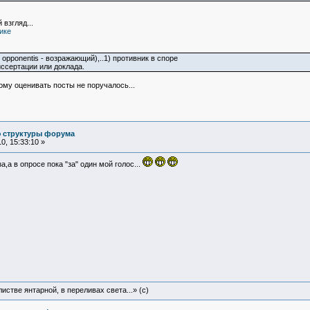
взгляд...
ике
opponentis - возражающий),..1) противник в споре
иссертации или доклада.
кому оценивать посты не поручалось...
ю структуры форума
, 15:33:10 »
а,а в опросе пока "за" один мой голос...
истве янтарной, в переливах света...» (c)