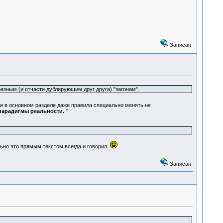
Записан
азным (и отчасти дублирующим друг друга) "загонам".
и в основном разделе даже правила специально менять не
 парадигмы реальности.
"
но это прямым текстом всегда и говорил.
Записан