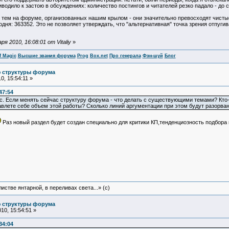
иводило к застою в обсуждениях: количество постингов и читателей резко падало - до с
 тем на форуме, организованных нашим крылом - они значительно превосходят чисты
дня: 363352. Это не позволяет утверждать, что "альтернативная" точка зрения отпугив
 2010, 16:08:01 от Vitaliy
»
f Magic
Высшие звания форума
Prog
Box.net
Про генерала
Фэн-шуй
Блог
ю структуры форума
, 15:54:11 »
47:54
. Если менять сейчас структуру форума - что делать с существующими темами? Кто-т
влете себе объем этой работы? Сколько линий аргументации при этом будут разорван
Раз новый раздел будет создан специально для критики КП,тенденциозность подбора 
истве янтарной, в переливах света...» (c)
ю структуры форума
10, 15:54:51 »
34:04