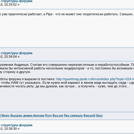
ю структуры форума
, 15:33:52 »
о уже практически работает, а Pipa - что не может оно теоретически работать. Смешно
ю структуры форума
, 15:34:04 »
едложения Андрюши. Считаю его совершенно нереалистичным и неработоспособным. Пи
овала бы интенсивной работы нескольких модераторов - и то, постоянно бы возникали 
ну сторону и другую.
аботы форума я выразил в постинге:
http://quantmag.ppole.ru/forum/index.php?topic=5
ой, чтобы НАМ тут указывать. Если нужно мой вариант в явном виде вытащить сюда - с
чивости чесать репу: да мы думали, как лучше... а получить - хуже, чем до этого...
f Magic
Высшие звания форума
Prog
Box.net
Про генерала
Фэн-шуй
Блог
ю структуры форума
, 15:39:30 »