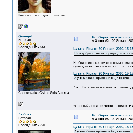
Квантовая инструменталистка
Quangel
Re: Опрос по изменени
Ветеран
«
Ответ #2 :
20 Января 2010
Сообщений: 7733
Цитата: Pipa от 20 Января 2010, 15:1
Ни в добровольном порядке, ни в нас
На большинстве других форумов именн
нужно,достаточно исполнять те,что ес
Цитата: Pipa от 20 Января 2010, 15:1
А у тем более признали бы, что имеют 
А что Виталий не признает,что имеет д
Сaementarius Civitas Solis Aeterna
«Осенний Ангел прячется в дождях. В л
Любовь
Re: Опрос по изменени
Ветеран
«
Ответ #3 :
20 Января 2010
Сообщений: 7250
Цитата: Pipa от 20 Января 2010, 15:1
А у тем более признали бы, что имеют 