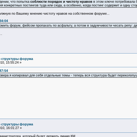
дении, что попытка
соблюсти порядок и чистоту нравов
в этом ключе потребовала б
я конкретных постингов туда или сюда, а особенно, когда постинг содержит и одну сто
олжную по Вашему мнению чистоту нравов на собственном форуме...
34:04
омить форум, фейсом пропахать по асфальту, а потом в задумчивости чесать репу: да мы
..
ю структуры форума
0, 15:55:24 »
47:54
рвера я копировал для себя отдельные темы - теперь вся структура будет переколопу
ю структуры форума
10, 16:01:27 »
инистратора, который будет держать линию КМ.