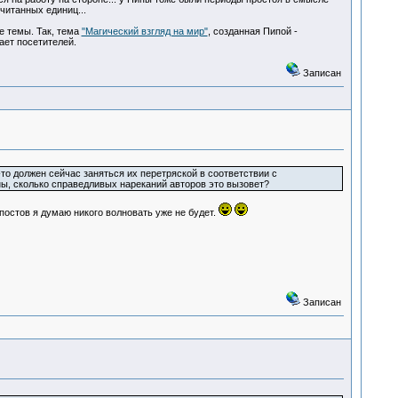
читанных единиц...
е темы. Так, тема
"Магический взгляд на мир"
, созданная Пипой -
ает посетителей.
Записан
о должен сейчас заняться их перетряской в соответствии с
ы, сколько справедливых нареканий авторов это вызовет?
постов я думаю никого волновать уже не будет.
Записан