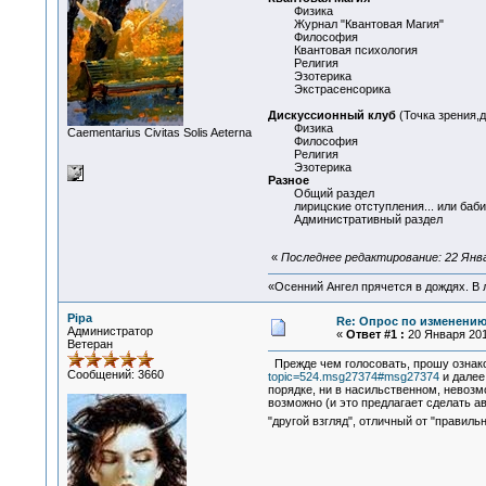
Физика
Журнал "Квантовая Магия"
Философия
Квантовая психология
Религия
Эзотерика
Экстрасенсорика
Дискуссионный клуб
(Точка зрения,
Физика
Сaementarius Civitas Solis Aeterna
Философия
Религия
Эзотерика
Разное
Общий раздел
лирицские отступления... или бабий 
Административный раздел
«
Последнее редактирование: 22 Янва
«Осенний Ангел прячется в дождях. В л
Pipa
Re: Опрос по изменени
Администратор
«
Ответ #1 :
20 Января 2010
Ветеран
Прежде чем голосовать, прошу ознако
Сообщений: 3660
topic=524.msg27374#msg27374
и далее
порядке, ни в насильственном, невозм
возможно (и это предлагает сделать а
"другой взгляд", отличный от "правиль