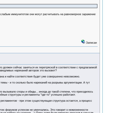
 слабым иммунитетом они могут расчитывать на равномерное заражение
Записан
о должен сейчас заняться их перетряской в соответствии с предлагаемой
раведливых нареканий авторов это вызовет?
цана и найти соответствия будет уже совершенно невозможно.
темы - и то сколько было нареканий на разрывы аргументации. А тут
о вызывало споры и обиды... иногда до такой степени, что приходилось
добные структуры и регламенты "где-то" успешно работают.
 регламентов - при этом существующая структура остается, а процесс
ругих форумов успехом не увенчались. Это говорит о нежизненности
ся на работу на стороне... у Пипы тоже были периоды простоя в смысле