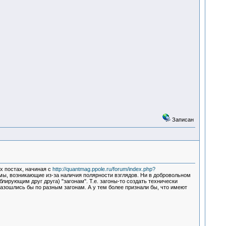
Записан
х постах, начиная с
http://quantmag.ppole.ru/forum/index.php?
емы, возникающие из-за наличия полярности взглядов. Ни в добровольном
лирующим друг друга) "загонам". Т.е. загоны-то создать технически
разошлись бы по разным загонам. А у тем более признали бы, что имеют