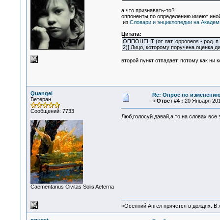
а что признавать-то?
оппоненты по определению имеют иной 
из
Словари и энциклопедии на Академ
Цитата:
ОППОНЕНТ (от лат. opponens - род. п. 
2)] Лицо, которому поручена оценка д
второй пункт отпадает, потому как ни 
Quangel
Re: Опрос по изменени
Ветеран
«
Ответ #4 :
20 Января 2010
Сообщений: 7733
Люб,голосуй давай,а то на словах все з
Сaementarius Civitas Solis Aeterna
«Осенний Ангел прячется в дождях. В л