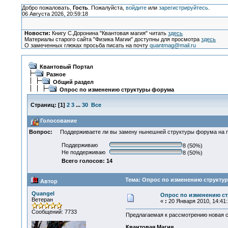
Добро пожаловать,
Гость
. Пожалуйста,
войдите
или
зарегистрируйтесь
.
06 Августа 2026, 20:59:18
Новости:
Книгу С.Доронина "Квантовая магия" читать
здесь
Материалы старого сайта "Физика Магии" доступны для просмотра
здесь
О замеченных глюках просьба писать на почту
quantmag@mail.ru
Квантовый Портал
Разное
Общий раздел
Опрос по изменению структуры форума
Страниц:
[
1
]
2
3
...
30
Все
Голосование
Вопрос:
Поддерживаете ли вы замену нынешней структуры форума на 
Поддерживаю
8 (50%)
Не поддерживаю
8 (50%)
Всего голосов: 14
Тема: Опрос по изменению структур
Автор
Quangel
Опрос по изменению с
Ветеран
«
:
20 Января 2010, 14:41:
Сообщений: 7733
Предлагаемая к рассмотрению новая с
Квантовая Магия