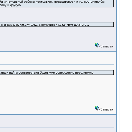
ы интенсивной работы нескольких модераторов - и то, постоянно бы
рону и другую.
 думали, как лучше... а получить - хуже, чем до этого...
Записан
цана и найти соответствия будет уже совершенно невозможно.
Записан