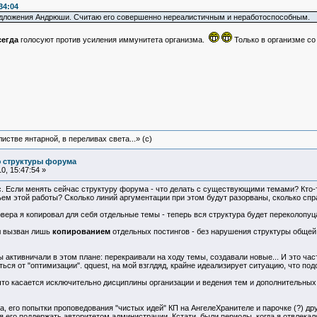
34:04
редложения Андрюши. Считаю его совершенно нереалистичным и неработоспособным.
сегда
голосуют против усиления иммунитета организма.
Только в организме со
истве янтарной, в переливах света...» (c)
ю структуры форума
, 15:47:54 »
. Если менять сейчас структуру форума - что делать с существующими темами? Кто-т
ъем этой работы? Сколько линий аргументации при этом будут разорваны, сколько сп
вера я копировал для себя отдельные темы - теперь вся структура будет переколопу
л вызван лишь
копированием
отдельных постингов - без нарушения структуры общей 
активничали в этом плане: перекраивали на ходу темы, создавали новые... И это част
ься от "оптимизации". qquest, на мой взглдяд, крайне идеализирует ситуацию, что по
что касается исключительно дисциплины организации и ведения тем и дополнительных
а, его попытки проповедования "чистых идей" КП на АнгелеХранителе и парочке (?) д
я его поддержать авторитетом администрации. Кстати, были периоды, когда я отвлекал