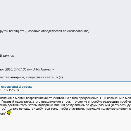
другой взгляд,етс.(название определяется по согласованию)
закуток...
ря 2010, 14:07:30 от Urbis Numen
»
истве янтарной, в переливах света...» (c)
ю структуры форума
, 15:15:56 »
миться с моими возражениями относительно этого предложения. Они изложены в мои
. Главный недостаток этого предложения в том, что оно не способно разрешить пробл
ожно достичь того, чтобы полярные мнения разделились по двум разным (и отчасти дуб
втор), только не удастся добиться того, чтобы участники, имеющие полярные мнения, 
ного"
.