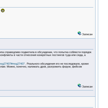
.
Записан
па справедливо подметила в обсуждении, что попытка соблюсти порядок
конфликты в части отнесения конкретных постингов туда или сюда, а
24.msg27407#msg27407
. Реального обсуждения его не последовало, кроме
делаю. Можно, конечно, наломать дров, разгромить форум, фейсом
Записан