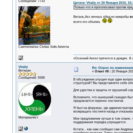
Сообщений: 7733
Цитата: Vitaliy от 20 Января 2010, 15:
Только что я проголосовал против п
Виталь,без личных обид,но микробы
в
всего его объема.
Сaementarius Civitas Solis Aeterna
«Осенний Ангел прячется в дождях. В л
Vitaliy
Re: Опрос по изменени
Ветеран
«
Ответ #8 :
20 Января 2010
Сообщений: 5586
В обсуждении упущен еще один вопрос
структурой? Вы представлете себе об
Для удоства и защиты от крушений сер
Вспомните, что нынешний скандал бы
предлагается перенос постингов.
Я был на форумах, где администраторы 
возвращать постинги назад и отказыват
Материалист
Мое предложение лучше в том плане, 
поддержания порядка упрощается.
Кстати... как нам сообщал сам Андрюш
подобного подхода. Здесь он стремитс