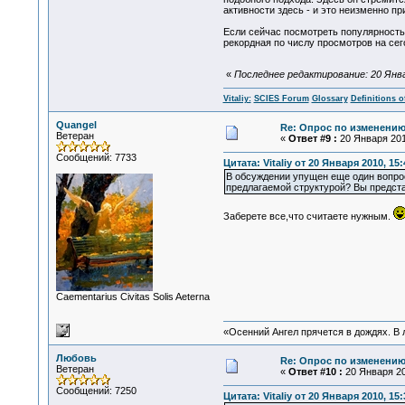
активности здесь - и это неизменно пр
Если сейчас посмотреть популярность
рекордная по числу просмотров на сего
«
Последнее редактирование: 20 Января
Vitaliy:
SCIES Forum
Glossary
Definitions o
Quangel
Re: Опрос по изменени
Ветеран
«
Ответ #9 :
20 Января 2010
Сообщений: 7733
Цитата: Vitaliy от 20 Января 2010, 15:
В обсуждении упущен еще один вопрос
предлагаемой структурой? Вы предста
Заберете все,что считаете нужным.
Сaementarius Civitas Solis Aeterna
«Осенний Ангел прячется в дождях. В л
Любовь
Re: Опрос по изменени
Ветеран
«
Ответ #10 :
20 Января 20
Сообщений: 7250
Цитата: Vitaliy от 20 Января 2010, 15: