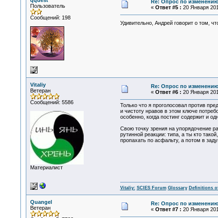
qquest
Re: Опрос по изменени
Пользователь
«
Ответ #5 :
20 Января 2010
Сообщений: 198
Удивительно, Андрей говорит о том, чт
Vitaliy
Re: Опрос по изменени
Ветеран
«
Ответ #6 :
20 Января 2010
Сообщений: 5586
Только что я проголосовал против пр
и чистоту нравов в этом ключе потреб
особенно, когда постинг содержит и од
Свою точку зрения на упорядочение р
рутинной реакции: типа, а ты кто так
пропахать по асфальту, а потом в задум
Материалист
Vitaliy:
SCIES Forum
Glossary
Definitions o
Quangel
Re: Опрос по изменени
Ветеран
«
Ответ #7 :
20 Января 2010