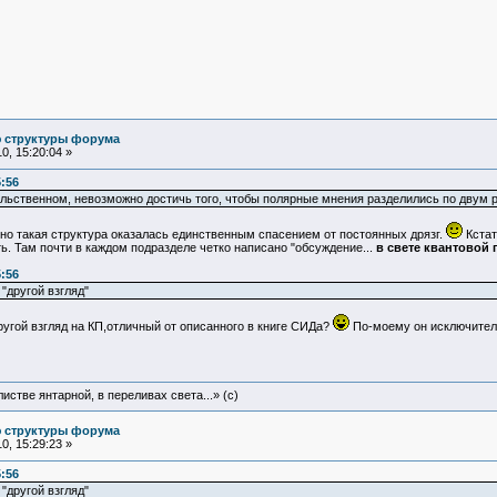
ю структуры форума
, 15:20:04 »
5:56
ильственном, невозможно достичь того, чтобы полярные мнения разделились по двум р
о такая структура оказалась единственным спасением от постоянных дрязг.
Кстат
ть. Там почти в каждом подразделе четко написано "обсуждение...
в свете квантовой
5:56
"другой взгляд"
ругой взгляд на КП,отличный от описанного в книге СИДа?
По-моему он исключитель
истве янтарной, в переливах света...» (c)
ю структуры форума
, 15:29:23 »
5:56
"другой взгляд"