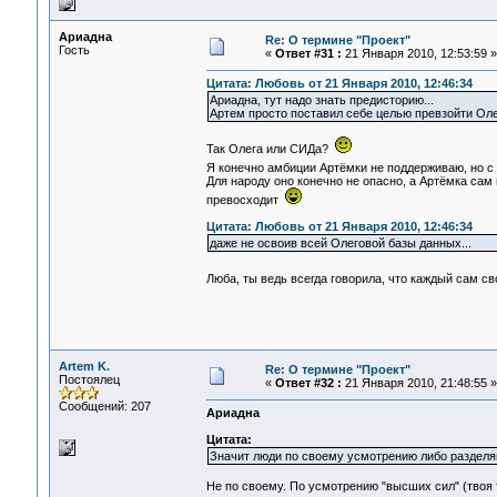
Ариадна
Re: О термине "Проект"
Гость
«
Ответ #31 :
21 Января 2010, 12:53:59 »
Цитата: Любовь от 21 Января 2010, 12:46:34
Ариадна, тут надо знать предисторию...
Артем просто поставил себе целью превзойти Оле
Так Олега или СИДа?
Я конечно амбиции Артёмки не поддерживаю, но с
Для народу оно конечно не опасно, а Артёмка сам 
превосходит
Цитата: Любовь от 21 Января 2010, 12:46:34
даже не освоив всей Олеговой базы данных...
Люба, ты ведь всегда говорила, что каждый сам 
Artem K.
Re: О термине "Проект"
Постоялец
«
Ответ #32 :
21 Января 2010, 21:48:55 »
Сообщений: 207
Ариадна
Цитата:
Значит люди по своему усмотрению либо разделя
Не по своему. По усмотрению "высших сил" (твоя 