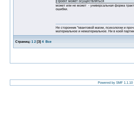
Проект может осуществляться
может или не может - универсальная форма тракто
ошибки.
Не сторонник "квантовой магии, психологии и проч
материальное и нематериальное. Ни в коей партии
Страниц:
1
2
[
3
]
4
Все
Powered by SMF 1.1.10