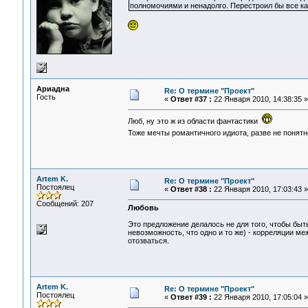
полномочиями и ненадолго. Перестроил бы все ка
Ариадна
Re: О термине "Проект"
Гость
«
Ответ #37 :
22 Января 2010, 14:38:35 »
Люб, ну это ж из области фантастики
Тоже мечты романтичного идиота, разве не понят
Artem K.
Re: О термине "Проект"
Постоялец
«
Ответ #38 :
22 Января 2010, 17:03:43 »
Сообщений: 207
Любовь
Это предложение делалось не для того, чтобы быть
невозможность, что одно и то же) - корреляции м
отозваться.
Artem K.
Re: О термине "Проект"
Постоялец
«
Ответ #39 :
22 Января 2010, 17:05:04 »