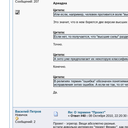
Сообщений: 207
Ариадна
Цитата:
Или если, например, человек противится воле "в
Это значит, что в нем борются две версии высших 
Цитата:
Если нет, то получается, что "высшие силы" разд
Точно.
Цитата:
А энто уже предполагает их некоторую классифика
Конечно.
Цитата:
В религиях термин "ошибка" обозначен понятиями 
исправления энтих ошибок. А если не так, то от ч
Да.
Василий Петров
Re: О термине "Проект"
Новичок
«
Ответ #40 :
08 Октября 2010, 22:20:30 
Сообщений: 2
Проект - эгрегор. Вещи абсолютно разные.
кстати довольно интересен "проект Феникс", как п