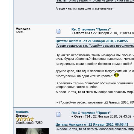
Так ты точно уверен, что они не делятся на выс
А еще - на устаревшие и актуальные.
Ариадна
Re: О термине "Проект"
Гость
«
Ответ #33 :
22 Января 2010, 08:08:41 »
Цитата: Artem K. от 21 Января 2010, 21:48:55
А еще вещалось так: "ошибку сделать невозможно".
Ну как же невозможно, таким макаром мы любые 
силы будем обвинять? Или если, например, челове
разделились сами в себе и борются сами с собой
Другое дело, что одни человеки могут учиться на 
"наступлении на одни и те же грабли"
В религиях термин "ошибка" обозначен понятиями 
исправления энтих ошибок.
А если не так, то от чего ты собрался спасать ми
«
Последнее редактирование: 22 Января 2010, 08
Любовь
Re: О термине "Проект"
Ветеран
«
Ответ #34 :
22 Января 2010, 09:43:02 »
Сообщений: 7250
Цитата: Ариадна от 22 Января 2010, 08:08:41
А если не так, то от чего ты собрался спасать мир