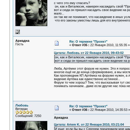
с чего это ему спасать?
он, как и Виталюсик, намерен насаждать свой "Прое
вот и сюда он пришел насадить свое видение на р
мало...
он так же не понимает, что насаждение в иных усло
что его законы уместны лишь для его внутреннего 
Ариадна
Re: О термине "Проект"
Гость
«
Ответ #35 :
22 Января 2010, 11:55:35 »
Цитата: Любовь от 22 Января 2010, 09:43:02
он, как и Виталюсик, намерен насаждать свой "Прое
вот и сюда он пришел насадить свое видение на
Люба, Артёмке этот форум не нужен. Это я попрос
многое ещё не до конца сформировано, а мы могл
Как проповедник КП Артёмка на форуме нужен, а 
видение Артёма как единственно истинное...
Форум то чем хорош? Тем, что высказывая тут сво
понимать начинаем...даже если другие нас пока н
Любовь
Re: О термине "Проект"
Ветеран
«
Ответ #36 :
22 Января 2010, 14:35:53 »
Сообщений: 7250
Ариадна
Цитата: Artem K. от 22 Января 2010, 03:21:04
И еще: если бы вы с Сергеем предложили мне адми