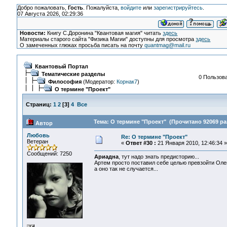
Добро пожаловать,
Гость
. Пожалуйста,
войдите
или
зарегистрируйтесь
.
07 Августа 2026, 02:29:36
Новости:
Книгу С.Доронина "Квантовая магия" читать
здесь
Материалы старого сайта "Физика Магии" доступны для просмотра
здесь
О замеченных глюках просьба писать на почту
quantmag@mail.ru
Квантовый Портал
Тематические разделы
0 Пользова
Философия
(Модератор:
Корнак7
)
О термине "Проект"
Страниц:
1
2
[
3
]
4
Все
Тема: О термине "Проект" (Прочитано 92069 ра
Автор
Любовь
Re: О термине "Проект"
Ветеран
«
Ответ #30 :
21 Января 2010, 12:46:34 »
Сообщений: 7250
Ариадна
, тут надо знать предисторию...
Артем просто поставил себе целью превзойти Олег
а оно так не случается...