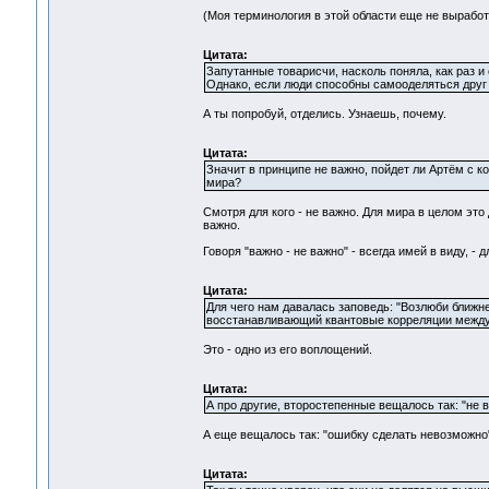
(Моя терминология в этой области еще не выработ
Цитата:
Запутанные товарисчи, насколь поняла, как раз и
Однако, если люди способны самооделяться друг 
А ты попробуй, отделись. Узнаешь, почему.
Цитата:
Значит в принципе не важно, пойдет ли Артём с к
мира?
Смотря для кого - не важно. Для мира в целом это 
важно.
Говоря "важно - не важно" - всегда имей в виду, - д
Цитата:
Для чего нам давалась заповедь: "Возлюби ближне
восстанавливающий квантовые корреляции межд
Это - одно из его воплощений.
Цитата:
А про другие, второстепенные вещалось так: "не в
А еще вещалось так: "ошибку сделать невозможно".
Цитата: