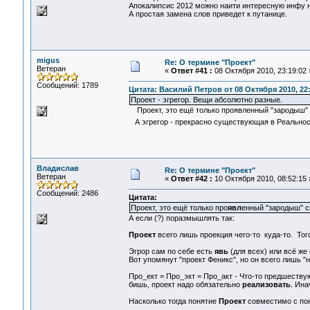
Апокалипсис 2012 можно наити интересную инфу н
А простая замена слов приведет к путанице.
migus
Re: О термине "Проект"
Ветеран
«
Ответ #41 :
08 Октября 2010, 23:19:02 
Сообщений: 1789
Цитата: Василий Петров от 08 Октября 2010, 22:
Проект - эгрегор. Вещи абсолютно разные.
Проект, это ещё только проявленный "зародыш"
А эгрегор - прекрасно существующая в Реальнос
Владислав
Re: О термине "Проект"
Ветеран
«
Ответ #42 :
10 Октября 2010, 08:52:15 
Сообщений: 2486
Цитата:
Проект, это ещё только про
явл
енный "зародыш" с
А если (?) поразмышлять так:
Проект
всего лишь проекция чего-то куда-то. Того
Эгрор сам по себе есть
явь
(для всех) или всё же
Вот упомянут "проект Феникс", но он всего лишь "н
Про_ект = Про_экт = Про_акт - Что-то предшеств
бишь, проект надо обязательно
реализовать
. Ина
Насколько тогда понятие
Проект
совместимо с п