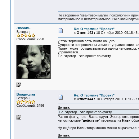
Не сторонник "квантовой магии, психологии и проч
материальное и нематериальное. Ни в коей партии
Любовь
Re: О термине "Проект"
Ветеран
«
Ответ #43 :
10 Октября 2010, 09:18:48 
Сообщений: 7250
у этих терминов есть много общего:
Сущности не проявлены и имеют управляющие нача
Проект может осуществляться одним человеком, к
управляется...
Т.е. эгрегор - это проект по факту...
Владислав
Re: О термине "Проект"
Ветеран
«
Ответ #44 :
10 Октября 2010, 11:06:27 
Сообщений: 2486
Цитата:
Т.е. эгрегор - это проект по факту...
Раз по факту, то от Вас следует: Эрегор есть про
я
непостижимое "
действие
" переноса из
Нави
обра
Ну ещё про
Навь
тогда можно можно выразиться, 
Цитата: