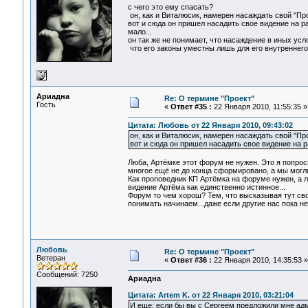
с чего это ему спасать?
он, как и Виталюсик, намерен насаждать свой "Прое
вот и сюда он пришел насадить свое видение на р
мало...
он так же не понимает, что насаждение в иных усло
что его законы уместны лишь для его внутреннего 
Ариадна
Re: О термине "Проект"
Гость
«
Ответ #35 :
22 Января 2010, 11:55:35 »
Цитата: Любовь от 22 Января 2010, 09:43:02
он, как и Виталюсик, намерен насаждать свой "Прое
вот и сюда он пришел насадить свое видение на
Люба, Артёмке этот форум не нужен. Это я попрос
многое ещё не до конца сформировано, а мы могл
Как проповедник КП Артёмка на форуме нужен, а 
видение Артёма как единственно истинное...
Форум то чем хорош? Тем, что высказывая тут сво
понимать начинаем...даже если другие нас пока н
Любовь
Re: О термине "Проект"
Ветеран
«
Ответ #36 :
22 Января 2010, 14:35:53 »
Сообщений: 7250
Ариадна
Цитата: Artem K. от 22 Января 2010, 03:21:04
И еще: если бы вы с Сергеем предложили мне адми