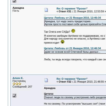
Ариадна
Re: О термине "Проект"
Гость
«
Ответ #31 :
21 Января 2010, 12:53:59 »
Цитата: Любовь от 21 Января 2010, 12:46:34
Ариадна, тут надо знать предисторию...
Артем просто поставил себе целью превзойти Оле
Так Олега или СИДа?
Я конечно амбиции Артёмки не поддерживаю, но с
Для народу оно конечно не опасно, а Артёмка сам 
превосходит
Цитата: Любовь от 21 Января 2010, 12:46:34
даже не освоив всей Олеговой базы данных...
Люба, ты ведь всегда говорила, что каждый сам 
Artem K.
Re: О термине "Проект"
Постоялец
«
Ответ #32 :
21 Января 2010, 21:48:55 »
Сообщений: 207
Ариадна
Цитата:
Значит люди по своему усмотрению либо разделя
Не по своему. По усмотрению "высших сил" (твоя 