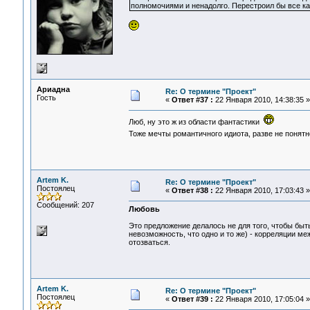
полномочиями и ненадолго. Перестроил бы все ка
Ариадна
Re: О термине "Проект"
Гость
«
Ответ #37 :
22 Января 2010, 14:38:35 »
Люб, ну это ж из области фантастики
Тоже мечты романтичного идиота, разве не понят
Artem K.
Re: О термине "Проект"
Постоялец
«
Ответ #38 :
22 Января 2010, 17:03:43 »
Сообщений: 207
Любовь
Это предложение делалось не для того, чтобы быть
невозможность, что одно и то же) - корреляции м
отозваться.
Artem K.
Re: О термине "Проект"
Постоялец
«
Ответ #39 :
22 Января 2010, 17:05:04 »