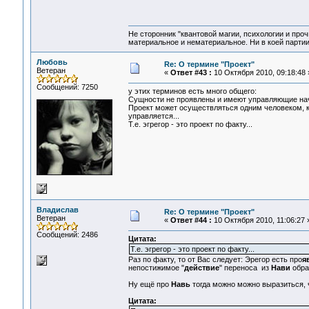
Не сторонник "квантовой магии, психологии и проч
материальное и нематериальное. Ни в коей партии
Любовь
Re: О термине "Проект"
Ветеран
«
Ответ #43 :
10 Октября 2010, 09:18:48 
Сообщений: 7250
у этих терминов есть много общего:
Сущности не проявлены и имеют управляющие нача
Проект может осуществляться одним человеком, к
управляется...
Т.е. эгрегор - это проект по факту...
Владислав
Re: О термине "Проект"
Ветеран
«
Ответ #44 :
10 Октября 2010, 11:06:27 
Сообщений: 2486
Цитата:
Т.е. эгрегор - это проект по факту...
Раз по факту, то от Вас следует: Эрегор есть про
я
непостижимое "
действие
" переноса из
Нави
обра
Ну ещё про
Навь
тогда можно можно выразиться, 
Цитата: