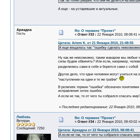
Так ты точно уверен, что они не делятся на выс
А еще - на устаревшие и актуальные.
Ариадна
Re: О термине "Проект"
Гость
«
Ответ #33 :
22 Января 2010, 08:08:41 »
Цитата: Artem K. от 21 Января 2010, 21:48:55
А еще вещалось так: "ошибку сделать невозможно".
Ну как же невозможно, таким макаром мы любые 
силы будем обвинять? Или если, например, челове
разделились сами в себе и борются сами с собой
Другое дело, что одни человеки могут учиться на 
"наступлении на одни и те же грабли"
В религиях термин "ошибка" обозначен понятиями 
исправления энтих ошибок.
А если не так, то от чего ты собрался спасать ми
«
Последнее редактирование: 22 Января 2010, 08
Любовь
Re: О термине "Проект"
Ветеран
«
Ответ #34 :
22 Января 2010, 09:43:02 »
Сообщений: 7250
Цитата: Ариадна от 22 Января 2010, 08:08:41
А если не так, то от чего ты собрался спасать мир