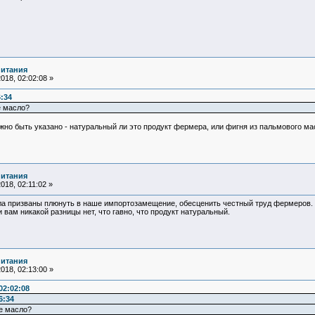
питания
018, 02:02:08 »
6:34
е масло?
жно быть указано - натуральный ли это продукт фермера, или фигня из пальмового ма
питания
18, 02:11:02 »
а призваны плюнуть в наше импортозамещение, обесценить честный труд фермеров. У
 вам никакой разницы нет, что гавно, что продукт натуральный.
питания
018, 02:13:00 »
02:02:08
6:34
е масло?