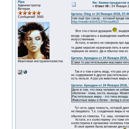
Pipa
Re: Химия продуктов 
Администратор
«
Ответ #8 :
24 Января 2
Ветеран
Цитата: Oleg от 24 Января 2018, 07:4
Сообщений: 3660
там ещё про сахар - который вроде ка
http://nwalkr.tk/b/411376/read#t22
Вся эта статья дурацкая
, выдер
везде, сводились к выведению наибол
искусственным.
Кстати, я ничего не говорила про ядо
то даже керосин назначали пить в кач
черешне их много. Да и обычно они из
Цитата: Ариадна от 24 Января 2018, 
Квантовая инструменталистка
Сами то растительными маслами питае
Так я о том и речь веду, что раз уж 
их содержания в других растительных 
есть нельзя. А раз уж животные жиры 
Цитата: Ариадна от 24 Января 2018, 
Дело в том, что пока человек не изба
оболочки - кожа, кости, мышцы. Может
Растительные жиры - это типа вклада 
Животные жиры и белки - вклад в осно
Тут есть одна тонкость, которой диет
не пищевого. Т.е. съеденные жиры в ч
обычно из глюкозы. Т.е. наш, человеч
Кстати, и к холестерину это тоже отн
холестерина в организме человека тоже
В свое время была активная дискусси