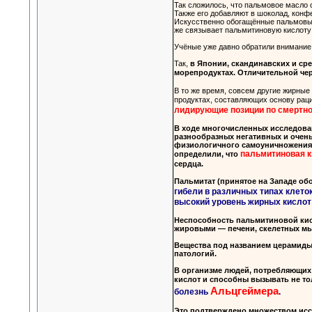
Так сложилось, что пальмовое масло 
Также его добавляют в шоколад, конф
Искусственно обогащённые пальмовым
же связывает пальмитиновую кислоту 
Учёные уже давно обратили внимание 
Так,
в Японии, скандинавских и ср
морепродуктах. Отличительной чер
В то же время, совсем другие жирные
продуктах, составляющих основу раци
лидирующие позиции по смертно
В ходе многочисленных исследова
разнообразных негативных и очень
физиологичного самоуничножения кл
пальмитиновая к
определили, что
сердца.
Пальмитат (принятое на Западе об
гибели в различных типах клето
высокий уровень жирных кислот
Неспособность пальмитиновой кисл
жировыми — печени, скелетных мы
Вещества под названием церамиды,
патологий.
В организме людей, потребляющих
кислот и способны вызывать не то
Альцгеймера
болезнь
.
Это подтверждено множеством иссл