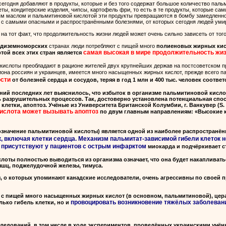
сегодня добавляют в продукты, которые и без того содержат большое количество пальм
еты, кондитерские изделия, чипсы, картофель фри, то есть в те продукты, которые са
 маслом и пальмитиновой кислотой эти продукты превращаются в бомбу замедленного
с самыми опасными и распространёнными болезнями, от которых сегодня людей умира
на тот факт, что продолжительность жизни людей может очень сильно зависеть от того
едиземноморских
странах люди потребляют с пищей много
полиеновых жирных кисл
самая высокая в мире продолжительность жи
той всех этих стран является
 кислоты преобладают в рационе жителей двух крупнейших держав на постсоветском 
она россиян и украинцев, имеется много насыщенных жирных кислот, прежде всего п
сти
от болезней сердца и сосудов, теряя в год 1 млн и 400 тыс. человек соответ
ний последних лет выяснилось, что избыток в организме пальмитиновой кис
 разрушительных процессов. Так, достоверно установлена потенциальная спо
етки, апоптоз. Учёные из Университета Британской Колумбии, г. Ванкувер (S. 
ислота может вызывать апоптоз
по двум главным направлениям: «Высокие 
означение пальмитиновой кислоты) является одной из наиболее распространё
к, включая клетки сердца. Механизм пальмитат-зависимой гибели клеток н
 присутствуют у пациентов с острым инфарктом
миокарда и подчёркивает 
оты полностью выводиться из организма означает, что она будет накапливать
шц, поджелудочной железы, тимуса.
 о которых упоминают канадские исследователи, очень агрессивны по своей 
 с пищей много насыщенных жирных кислот (в основном, пальмитиновой), цер
провоцировать возникновение тяжёлых заболеваний
лько гибель клетки, но и
едований, в том числе в ходе экспериментов, проведённых украинскими учёны