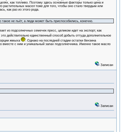
 целях, как топливо. Поэтому здесь основные факторы только цена и
из растительных масел тоже для того, чтобы оно стало твердым или
ь, как раз из этого рода.
 такое не пьёт, а люди может быть приспособились, конечно.
ивает из подсолнечных семечек пресс, целиком идет на экспорт, как
И это действительно единственный способ добыть оттуда дополнительное
 порции жмыха
. Однако на последней стадии остатки бензина
 но вместе с ним и уникальный запах подсолнечника. Именно такое масло
Записан
Записан