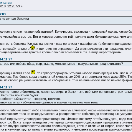
питания
018, 22:28:53 »
6:03
к не лучше бензина
жанная в стиле пугания обывателей. Конечно же, сахароза - природный сахар, какую бы
ее урожайных сортов. Вот и коровы ровно по той причине дают больше молока, чем а
витость бензина. Как раз напротив - наш организм к парафинам (а бензин принадлежит
естве слабительного
, и никто им не отравился. Да и встречаются эти парафины оче
 пищеварительного тракта в кровь плохо всасываются, т.к. в воде нерастворимы.
14:11:27
тесь или всё же яйца, сыр, масло, молоко, мясо - натуральные предпочитаете?
украинцы любят сало
, то глупо утверждать, что пальмовое мало вредно тем, что в
маслах. Тем более когда в сале этой кислоты аж 20%, а в говяжьем жире даже 25%. Т.
мы из своего рациона ислючать не собираемся, то и на пальмовое масло нечего фырка
14:11:27
вился от своего биомодуля, животные жиры и белки - это всё-таки основные строительн
 быть так понятней будет:
в оборотный капитал - энергия, топливо.
вной капитал - обновление органов и тканей человеческого тела.
ологи либо не знают, либо специально о ней умалчивают: жиры человеческого тела (вп
еловеческом теле не откладываются, а расщепляются (обычно до производных уксусно
еский жир имеет углеводное происхождение. Именно поэтому, чтобы похудеть, надо м
осится. Вся эта пропаганда на счет вреда холестерин-содержащих продуктов в значит
 его внутреннего/синтетического происхождения, хотя, в отличие от жиров, какая час
я в научных кругах относительно возможности человека производить аминокислоты/бе