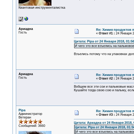
Квантовая инструменталистка
Ариадна
Re: Химия продуктов 
Гость
«
Ответ #1 :
24 Января 2
Цитата: Pipa от 24 Января 2018, 01:5
И чего это все взъелись на пальмово
Взъелись потому что на упаковках дол
Ариадна
Re: Химия продуктов 
Гость
«
Ответ #2 :
24 Января 20
Вобщем все эти сои и пальмовые масл
Кушайте тогда свою сою и пальму, если
Pipa
Re: Химия продуктов 
Администратор
«
Ответ #3 :
24 Января 2
Ветеран
Цитата: Ариадна от 24 Января 2018, 
Сообщений: 3660
Цитата: Pipa от 24 Января 2018, 01:5
И чего это все взъелись на пальмово