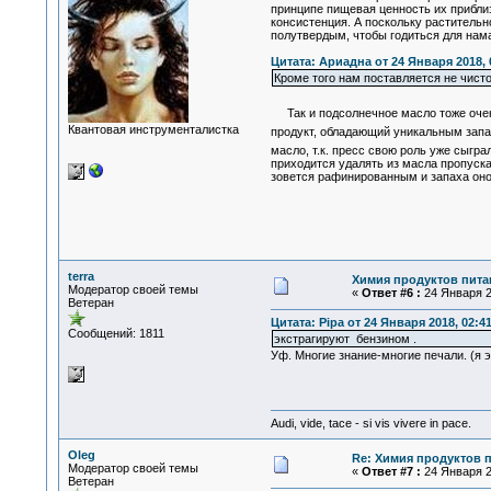
принципе пищевая ценность их приблизи
консистенция. А поскольку растительн
полутвердым, чтобы годиться для нама
Цитата: Ариадна от 24 Января 2018, 
Кроме того нам поставляется не чисто
Так и подсолнечное масло тоже очень 
Квантовая инструменталистка
продукт, обладающий уникальным запа
масло, т.к. пресс свою роль уже сыгр
приходится удалять из масла пропуска
зовется рафинированным и запаха оно
terra
Химия продуктов пита
Модератор своей темы
«
Ответ #6 :
24 Января 2
Ветеран
Цитата: Pipa от 24 Января 2018, 02:4
Сообщений: 1811
экстрагируют бензином .
Уф. Многие знание-многие печали. (я э
Audi, vide, tace - si vis vivere in pace.
Oleg
Re: Химия продуктов 
Модератор своей темы
«
Ответ #7 :
24 Января 2
Ветеран