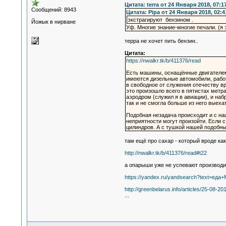
Цитата: terra от 24 Января 2018, 07:1
Сообщений: 8943
Цитата: Pipa от 24 Января 2018, 02:4
экстрагируют бензином .
Йожык в нирване
Уф. Многие знание-многие печали. (я 
терра не хочет пить бензин..
Цитата:
https://nwalkr.tk/b/411376/read
Есть машины, оснащённые двигателем 
имеются дизельные автомобили, работ
в свободное от служения отечеству вр
это произошло всего в пятистах метра
аэродром (служил я в авиации), и наб
так и не смогла больше из него выеха
Подобная незадача происходит и с наш
неприятности могут произойти. Если с
цилиндров. А с тушкой нашей подобн
там ещё про сахар - который вроде ка
http://nwalkr.tk/b/411376/read#t22
а опарыши уже не успевают производи
https://yandex.ru/yandsearch?text=ед
http://greenbelarus.info/articles/25-08-20
...