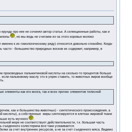
 ерунду про нее не сочинял автор статьи. А селекционные работы, как и
нтилопы
, но мы ведь не считаем из-за этого коровье молоко
 именно к их гомологическому ряду) относится довольно спокойно. Когда-
нь часто - большинство природных восков их содержит, например, в
 нем производных пальмитиновой кислоты на сколько-то процентов больше
е. если пальмовому маслу это в упрек ставить, то животных жиров вообще
ть.
ые элементы как его мозга, так и всех прочих элементов телесной
рочем, как и большинства животных) - синтетического происхождения, а
й кислоты), а собственные жиры синтезируются в клетках жировой ткани
еньше есть мучного
.
ельной мере не соответствует действительности, т.к. большая часть
ть съеденного холестерина все-таки усваивается.
лки за счет внутренних ресурсов, а не за счет съеденного мяса. Видимо