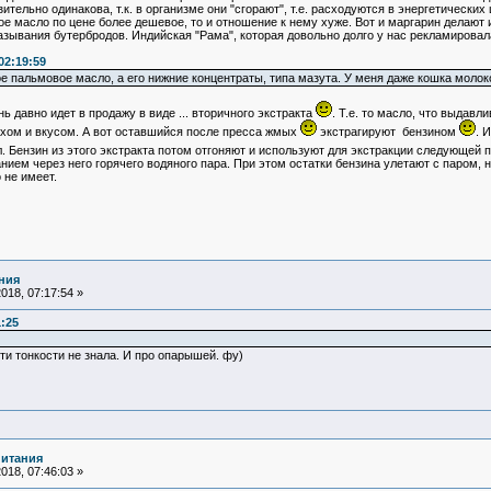
тельно одинакова, т.к. в организме они "сгорают", т.е. расходуются в энергетических
ое масло по цене более дешевое, то и отношение к нему хуже. Вот и маргарин делают 
зывания бутербродов. Индийская "Рама", которая довольно долго у нас рекламировалас
02:19:59
е пальмовое масло, а его нижние концентраты, типа мазута. У меня даже кошка молоко
давно идет в продажу в виде ... вторичного экстракта
. Т.е. то масло, что выдавл
хом и вкусом. А вот оставшийся после пресса жмых
экстрагируют бензином
. 
ал. Бензин из этого экстракта потом отгоняют и используют для экстракции следующей
нием через него горячего водяного пара. При этом остатки бензина улетают с паром,
 не имеет.
ния
018, 07:17:54 »
1:25
ти тонкости не знала. И про опарышей. фу)
питания
018, 07:46:03 »