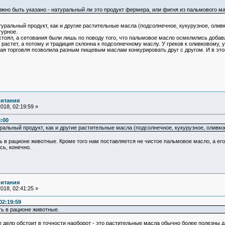
лжно быть указано - натуральный ли это продукт фермера, или фигня из пальмового ма
альный продукт, как и другие растительные масла (подсолнечное, кукурузное, оливко
турное.
оял, а сетования были лишь по поводу того, что пальмовое масло осмелились добавл
астет, а потому и традиция склонна к подсолнечному маслу. У греков к оливковому, у а
ная торговля позволила разным пищевым маслам конкурировать друг с другом. И в эт
питания
018, 02:19:59 »
3:00
альный продукт, как и другие растительные масла (подсолнечное, кукурузное, оливков
 в рационе животные. Кроме того нам поставляется не чистое пальмовое масло, а его
сь, конечно.
питания
018, 02:41:25 »
02:19:59
ь в рационе животные.
ло обстоит в точности наоборот - это растительные масла обычно более полезны для