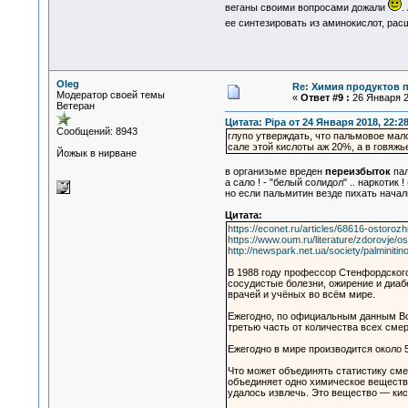
веганы своими вопросами дожали
.
ее синтезировать из аминокислот, рас
Oleg
Re: Химия продуктов 
Модератор своей темы
«
Ответ #9 :
26 Января 2
Ветеран
Цитата: Pipa от 24 Января 2018, 22:2
Сообщений: 8943
глупо утверждать, что пальмовое мал
сале этой кислоты аж 20%, а в говяж
Йожык в нирване
в организьме вреден
переизбыток
пал
а сало ! - "белый солидол" .. наркотик ! 
но если пальмитин везде пихать начал
Цитата:
https://econet.ru/articles/68616-ostorozh
https://www.oum.ru/literature/zdorovje/os
http://newspark.net.ua/society/palminiti
В 1988 году профессор Стенфордского
сосудистые болезни, ожирение и диаб
врачей и учёных во всём мире.
Ежегодно, по официальным данным Все
третью часть от количества всех смерт
Ежегодно в мире производится около 
Что может объединять статистику сме
объединяет одно химическое вещество
удалось извлечь. Это вещество — кис