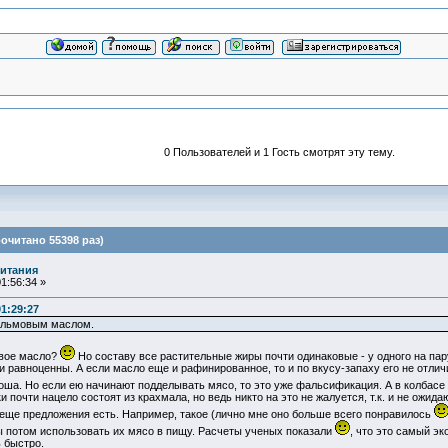
0 Пользователей и 1 Гость смотрят эту тему.
очитано 55398 раз)
итания
1:56:34 »
1:29:27
пальмовым маслом.
вое масло?
Но составу все растительные жиры почти одинаковые - у одного на пар
и равноценны. А если масло еще и рафинированное, то и по вкусу-запаху его не отлич
ша. Но если ею начинают подделывать мясо, то это уже фальсификация. А в колбас
и почти нацело состоят из крахмала, но ведь никто на это не жалуется, т.к. и не ожида
ще предложения есть. Например, такое (лично мне оно больше всего понравилось
 потом использовать их мясо в пищу. Расчеты ученых показали
, что это самый э
 быстро.