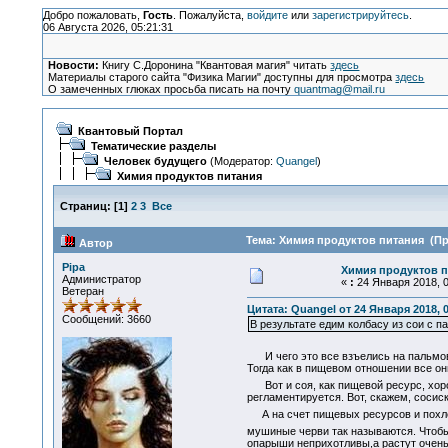
Добро пожаловать,
Гость
. Пожалуйста,
войдите
или
зарегистрируйтесь
.
06 Августа 2026, 05:21:31
Новости:
Книгу С.Доронина "Квантовая магия" читать
здесь
Материалы старого сайта "Физика Магии" доступны для просмотра
здесь
О замеченных глюках просьба писать на почту
quantmag@mail.ru
Квантовый Портал
Тематические разделы
Человек будущего
(Модератор:
Quangel
)
Химия продуктов питания
Страниц:
[
1
]
2
3
Все
Тема: Химия продуктов питания (Пр
Автор
Pipa
Химия продуктов п
Администратор
«
:
24 Января 2018, 0
Ветеран
Цитата: Quangel от 24 Января 2018, 0
Сообщений: 3660
В результате едим колбасу из сои с 
И чего это все взъелись на пальмо
Тогда как в пищевом отношении все он
Вот и соя, как пищевой ресурс, хоро
регламентируется. Вот, скажем, сосиск
А на счет пищевых ресурсов и похле
мушиные черви так называются. Чтобы
опарыши неприхотливы,а растут очень