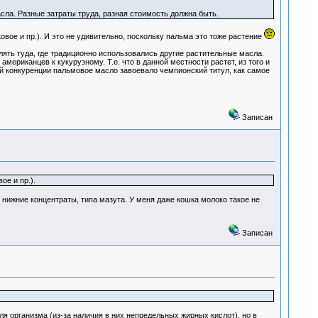
сла. Разные затраты труда, разная стоимость должна быть.
вое и пр.). И это не удивительно, поскольку пальма это тоже растение
ять туда, где традиционно использовались другие растительные масла.
мериканцев к кукурузному. Т.е. что в данной местности растет, из того и
ой конкуренции пальмовое масло завоевало чемпионский титул, как самое
Записан
ое и пр.).
 нижние концентраты, типа мазута. У меня даже кошка молоко такое не
Записан
 организма (из-за наличия в них непредельных жирных кислот), но в