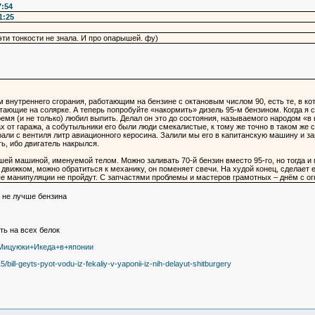
7:54
1:25
эти тонкости не знала. И про опарышей. фу)
внутреннего сгорания, работающим на бензине с октановым числом 90, есть те, в кот
ающие на солярке. А теперь попробуйте «накормить» дизель 95-м бензином. Когда я с
емя (и не только) любил выпить. Делал он это до состояния, называемого народом «в к
х от гаража, а собутыльники его были люди смекалистые, к тому же точно в таком же с
рали с вентиля литр авиационного керосина. Залили мы его в капитанскую машину и за
ть, ибо двигатель накрылся.
ей машиной, именуемой телом. Можно заливать 70-й бензин вместо 95-го, но тогда и 
 движком, можно обратиться к механику, он поменяет свечи. На худой конец, сделает 
ые манипуляции не пройдут. С запчастями проблемы и мастеров грамотных – днём с 
к не лучше бензина
ть на всех белок
а+Мицуюки+Икеда+в+японии
15/bill-geyts-pyot-vodu-iz-fekaliy-v-yaponii-iz-nih-delayut-shitburgery