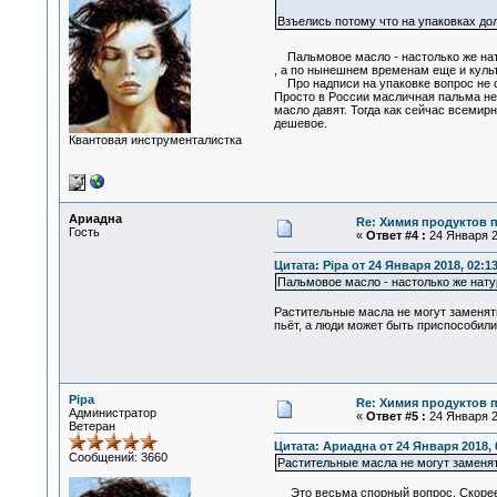
Взъелись потому что на упаковках до
Пальмовое масло - настолько же натур
, а по нынешнем временам еще и куль
Про надписи на упаковке вопрос не ст
Просто в России масличная пальма не р
масло давят. Тогда как сейчас всемир
дешевое.
Квантовая инструменталистка
Ариадна
Re: Химия продуктов 
Гость
«
Ответ #4 :
24 Января 2
Цитата: Pipa от 24 Января 2018, 02:1
Пальмовое масло - настолько же натур
Растительные масла не могут заменять
пьёт, а люди может быть приспособили
Pipa
Re: Химия продуктов 
Администратор
«
Ответ #5 :
24 Января 2
Ветеран
Цитата: Ариадна от 24 Января 2018, 
Сообщений: 3660
Растительные масла не могут заменят
Это весьма спорный вопрос. Скорее де