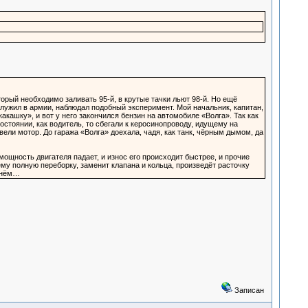
орый необходимо заливать 95-й, в крутые тачки льют 98-й. Но ещё
лужил в армии, наблюдал подобный эксперимент. Мой начальник, капитан,
акашку», и вот у него закончился бензин на автомобиле «Волга». Так как
остоянии, как водитель, то сбегали к керосинопроводу, идущему на
вели мотор. До гаража «Волга» доехала, чадя, как танк, чёрным дымом, да
мощность двигателя падает, и износ его происходит быстрее, и прочие
ему полную переборку, заменит клапана и кольца, произведёт расточку
огнём…
Записан