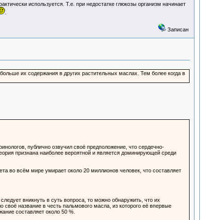
практически используется. Т.е. при недостатке глюкозы организм начинает
.
Записан
 больше их содержания в других растительных маслах. Тем более когда в
инологов, публично озвучил своё предположение, что сердечно-
теория признана наиболее вероятной и является доминирующей среди
а во всём мире умирает около 20 миллионов человек, что составляет
ледует вникнуть в суть вопроса, то можно обнаружить, что их
своё название в честь пальмового масла, из которого её впервые
жание составляет около 50 %.