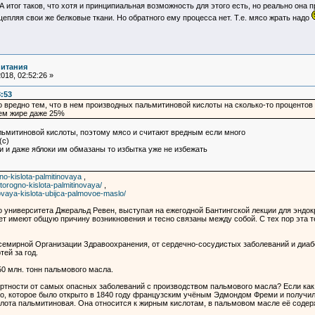
 А итог таков, что хотя и принципиальная возможность для этого есть, но реально она 
щепляя свои же белковые ткани. Но обратного ему процесса нет. Т.е. мясо жрать надо
питания
018, 02:52:26 »
8:53
о вредно тем, что в нем производных пальмитиновой кислоты на сколько-то процентов
ьем жире даже 25%
ьмитиновой кислоты, поэтому мясо и считают вредным если много
(с)
и и даже яблоки им обмазаны то избытка уже не избежать
no-kislota-palmitinovaya
,
torogno-kislota-palmitinovaya/
,
novaya-kislota-ubijca-palmovoe-maslo/
 университета Джеральд Ревен, выступая на ежегодной Бантингской лекции для эндокр
ет имеют общую причину возникновения и тесно связаны между собой. С тех пор эта 
мирной Организации Здравоохранения, от сердечно-сосудистых заболеваний и диабет
ей за год.
50 млн. тонн пальмового масла.
ртности от самых опасных заболеваний с производством пальмового масла? Если как с
, которое было открыто в 1840 году французским учёным Эдмондом Фреми и получило 
лота пальмитиновая. Она относится к жирным кислотам, в пальмовом масле её содер