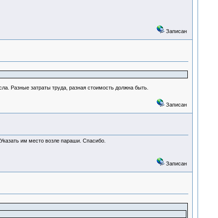
Записан
сла. Разные затраты труда, разная стоимость должна быть.
Записан
казать им место возле параши. Спасибо.
Записан