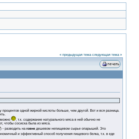
« предыдущая тема
следующая тема »
у процентов одной жирной кислоты больше, чем другой. Вот и вся разница.
ить.
е можно
, т.к. содержание натурального мяса в ней обычно не
ют, чтобы сосиска была из мяса.
) - разводить на
говне
дешевом непищевом сырье опарышей. Это
кономичный и эффективный способ получения пищевого белка, т.к. в еде