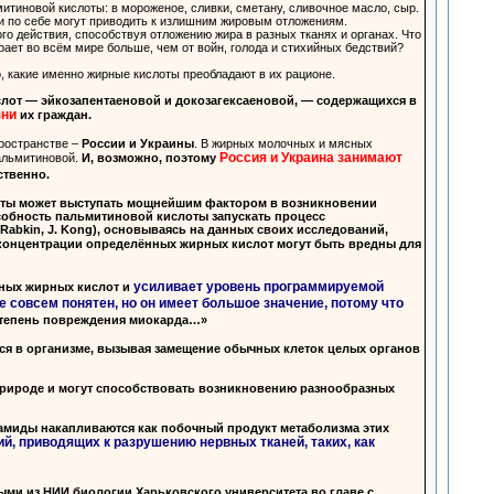
итиновой кислоты: в мороженое, сливки, сметану, сливочное масло, сыр.
ми по себе могут приводить к излишним жировым отложениям.
 действия, способствуя отложению жира в разных тканях и органах. Что
ет во всём мире больше, чем от войн, голода и стихийных бедствий?
, какие именно жирные кислоты преобладают в их рационе.
от — эйкозапентаеновой и докозагексаеновой, — содержащихся в
зни
их граждан.
пространстве –
России и Украины
. В жирных молочных и мясных
Россия и Украина занимают
альмитиновой.
И, возможно, поэтому
ственно.
лоты может выступать мощнейшим фактором в возникновении
собность пальмитиновой кислоты запускать процесс
Rabkin, J. Kong), основываясь на данных своих исследований,
концентрации определённых жирных кислот могут быть вредны для
усиливает уровень программируемой
нных жирных кислот и
е совсем понятен, но он имеет большое значение, потому что
степень повреждения миокарда…»
ся в организме, вызывая замещение обычных клеток целых органов
природе и могут способствовать возникновению разнообразных
амиды накапливаются как побочный продукт метаболизма этих
, приводящих к разрушению нервных тканей, таких, как
ми из НИИ биологии Харьковского университета во главе с