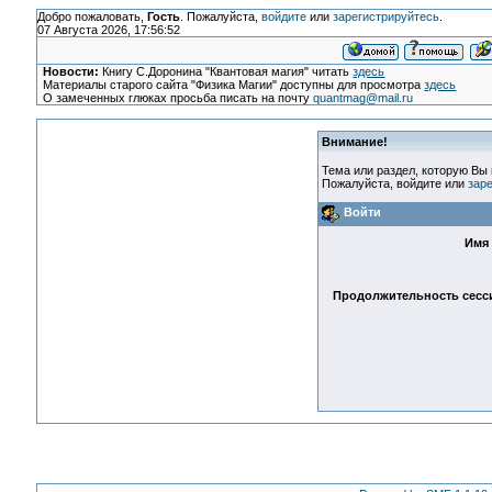
Добро пожаловать,
Гость
. Пожалуйста,
войдите
или
зарегистрируйтесь
.
07 Августа 2026, 17:56:52
Новости:
Книгу С.Доронина "Квантовая магия" читать
здесь
Материалы старого сайта "Физика Магии" доступны для просмотра
здесь
О замеченных глюках просьба писать на почту
quantmag@mail.ru
Внимание!
Тема или раздел, которую Вы 
Пожалуйста, войдите или
зар
Войти
Имя 
Продолжительность сесси