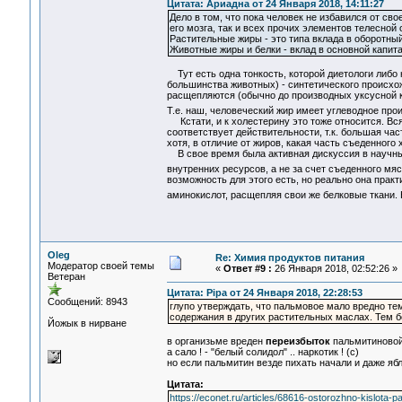
Цитата: Ариадна от 24 Января 2018, 14:11:27
Дело в том, что пока человек не избавился от св
его мозга, так и всех прочих элементов телесной 
Растительные жиры - это типа вклада в оборотный 
Животные жиры и белки - вклад в основной капита
Тут есть одна тонкость, которой диетологи либо 
большинства животных) - синтетического происхож
расщепляются (обычно до производных уксусной к
Т.е. наш, человеческий жир имеет углеводное пр
Кстати, и к холестерину это тоже относится. Вся
соответствует действительности, т.к. большая ча
хотя, в отличие от жиров, какая часть съеденного
В свое время была активная дискуссия в научных
внутренних ресурсов, а не за счет съеденного м
возможность для этого есть, но реально она практ
аминокислот, расщепляя свои же белковые ткани. 
Oleg
Re: Химия продуктов питания
Модератор своей темы
«
Ответ #9 :
26 Января 2018, 02:52:26 »
Ветеран
Цитата: Pipa от 24 Января 2018, 22:28:53
Сообщений: 8943
глупо утверждать, что пальмовое мало вредно те
содержания в других растительных маслах. Тем б
Йожык в нирване
в организьме вреден
переизбыток
пальмитиновой 
а сало ! - "белый солидол" .. наркотик ! (с)
но если пальмитин везде пихать начали и даже яб
Цитата:
https://econet.ru/articles/68616-ostorozhno-kislota-p