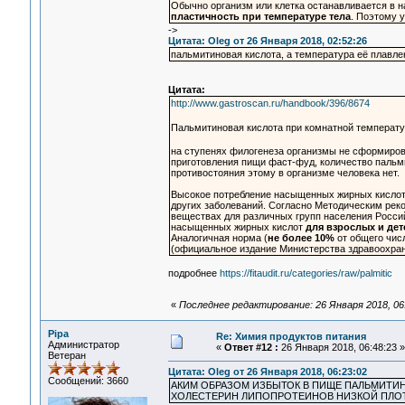
Обычно организм или клетка останавливается в н
пластичность при температуре тела
. Поэтому 
->
Цитата: Oleg от 26 Января 2018, 02:52:26
пальмитиновая кислота, а температура её плавле
Цитата:
http://www.gastroscan.ru/handbook/396/8674
Пальмитиновая кислота при комнатной температу
на ступенях филогенеза организмы не сформиров
приготовления пищи фаст-фуд, количество пальм
противостояния этому в организме человека нет.
Высокое потребление насыщенных жирных кислот 
других заболеваний. Согласно Методическим рек
веществах для различных групп населения Россий
насыщенных жирных кислот
для взрослых и дет
Аналогичная норма (
не более 10%
от общего числ
(официальное издание Министерства здравоохра
подробнее
https://fitaudit.ru/categories/raw/palmitic
«
Последнее редактирование: 26 Января 2018, 06
Pipa
Re: Химия продуктов питания
Администратор
«
Ответ #12 :
26 Января 2018, 06:48:23 »
Ветеран
Цитата: Oleg от 26 Января 2018, 06:23:02
Сообщений: 3660
АКИМ ОБРАЗОМ ИЗБЫТОК В ПИЩЕ ПАЛЬМИТ
ХОЛЕСТЕРИН ЛИПОПРОТЕИНОВ НИЗКОЙ ПЛОТ