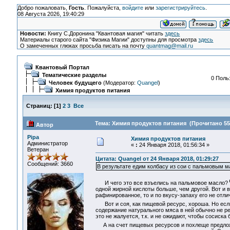
Добро пожаловать,
Гость
. Пожалуйста,
войдите
или
зарегистрируйтесь
.
08 Августа 2026, 19:40:29
Новости:
Книгу С.Доронина "Квантовая магия" читать
здесь
Материалы старого сайта "Физика Магии" доступны для просмотра
здесь
О замеченных глюках просьба писать на почту
quantmag@mail.ru
Квантовый Портал
Тематические разделы
0 Поль
Человек будущего
(Модератор:
Quangel
)
Химия продуктов питания
Страниц:
[
1
]
2
3
Все
Тема: Химия продуктов питания (Прочитано 55
Автор
Pipa
Химия продуктов питания
Администратор
«
:
24 Января 2018, 01:56:34 »
Ветеран
Цитата: Quangel от 24 Января 2018, 01:29:27
Сообщений: 3660
В результате едим колбасу из сои с пальмовым м
И чего это все взъелись на пальмовое масло?
одной жирной кислоты больше, чем другой. Вот и 
рафинированное, то и по вкусу-запаху его не отли
Вот и соя, как пищевой ресурс, хороша. Но есл
содержание натурального мяса в ней обычно не рег
это не жалуется, т.к. и не ожидают, чтобы сосиска 
А на счет пищевых ресурсов и похлеще предложе