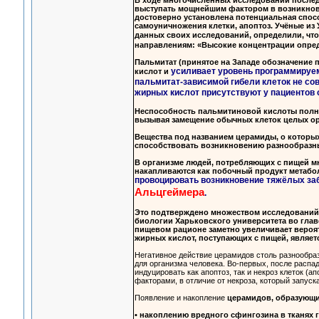
В ходе многочисленных исследований послед
выступать мощнейшим фактором в возникнове
достоверно установлена потенциальная спос
самоуничножения клетки, апоптоз. Учёные из У
данных своих исследований, определили, чт
направлениям: «Высокие концентрации опред
Пальмитат (принятое на Западе обозначение
усиливает уровень программируем
кислот и
пальмитат-зависимой гибели клеток не сов
жирных кислот присутствуют у пациентов
Неспособность пальмитиновой кислоты полнос
вызывая замещение обычных клеток целых ор
Вещества под названием церамиды, о которых
способствовать возникновению разнообразны
В организме людей, потребляющих с пищей м
накапливаются как побочный продукт метабол
провоцировать возникновение тяжёлых заб
Альцгеймера
.
Это подтверждено множеством исследований,
биологии Харьковского университета во глав
пищевом рационе заметно увеличивает вероя
жирных кислот, поступающих с пищей, являет
Негативное действие церамидов столь разнообраз
для организма человека. Во-первых, после распа
индуцировать как апоптоз, так и некроз клеток 
факторами, в отличие от некроза, который запуск
Появление и накопление
церамидов, образующи
• накоплению вредного сфингозина в тканях 