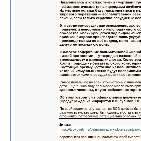
Накапливаясь в клетках печени «мёртвым» г
нефизиологичными триглицеридами печёночны
Их мёртвые остатки будут накапливаться в м
жирового поражения — воспалительной реакци
печени, если только сердечно-сосудистые осл
Эти сердечно-сосудистые осложнения, захле
привычек и ненормально малоподвижного обр
обжорства, маскирующегося под видом изыск
прибыли пищевое производство лишь усугубл
производителями во всё подряд, может играть
далеко не последнюю роль.
«Высокое содержание пальмитиновой жирной
низкой плотности» — утверждает известный р
атеросклерозу и жирным кислотам. Холестери
Хотя в природе не бывает плохого холестери
Состоящие преимущественно из пальмитиновы
который иммунные клетки будут воспринимать
липопротеинами в сосудах возникают склонн
Самое печальное во всей этой истории с пальмов
дети. Ещё в 2005 году пальмовое масло было пр
здоровья человека, от употребление которог
Об этом говорится в официальном документе ВОЗ
(Предупреждение инфарктов и инсультов. Не 
По всей видимости, у экспертов ВОЗ должны были
разумно всем, кто хотел бы подольше оставатьс
ограничить потребление потенциально опасных пр
Цитата:
https://tvoi-uvelirr.ru/palmitinovaya-kislota-svojstva-i
переизбыток насыщенной пальмитиновой кислоты 