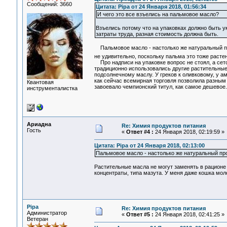
Сообщений: 3660
Цитата: Pipa от 24 Января 2018, 01:56:34
И чего это все взъелись на пальмовое масло?
Взъелись потому что на упаковках должно быть у
затраты труда, разная стоимость должна быть.
Пальмовое масло - настолько же натуральный прод
не удивительно, поскольку пальма это тоже расте
Про надписи на упаковке вопрос не стоял, а сето
традиционно использовались другие растительные 
подсолнечному маслу. У греков к оливковому, у аме
как сейчас всемирная торговля позволила разным
Квантовая
завоевало чемпионский титул, как самое дешевое
инструменталистка
Ариадна
Re: Химия продуктов питания
Гость
«
Ответ #4 :
24 Января 2018, 02:19:59 »
Цитата: Pipa от 24 Января 2018, 02:13:00
Пальмовое масло - настолько же натуральный прод
Растительные масла не могут заменять в рационе 
концентраты, типа мазута. У меня даже кошка моло
Pipa
Re: Химия продуктов питания
Администратор
«
Ответ #5 :
24 Января 2018, 02:41:25 »
Ветеран