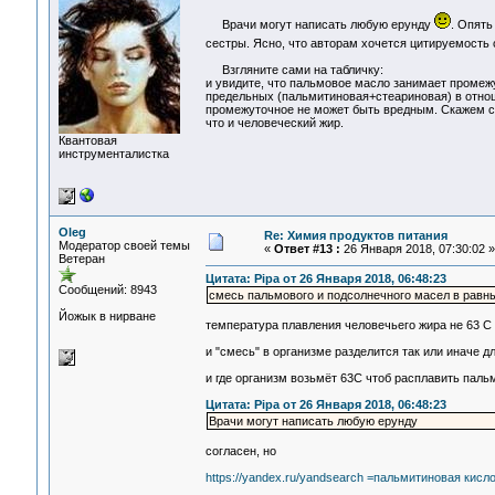
Врачи могут написать любую ерунду
. Опять
сестры. Ясно, что авторам хочется цитируемость 
Взгляните сами на табличку:
и увидите, что пальмовое масло занимает проме
предельных (пальмитиновая+стеариновая) в отноше
промежуточное не может быть вредным. Скажем см
что и человеческий жир.
Квантовая
инструменталистка
Oleg
Re: Химия продуктов питания
Модератор своей темы
«
Ответ #13 :
26 Января 2018, 07:30:02 »
Ветеран
Цитата: Pipa от 26 Января 2018, 06:48:23
Сообщений: 8943
смесь пальмового и подсолнечного масел в равных
Йожык в нирване
температура плавления человечьего жира не 63 С
и "смесь" в организме разделится так или иначе д
и где организм возьмёт 63С чтоб расплавить пальм
Цитата: Pipa от 26 Января 2018, 06:48:23
Врачи могут написать любую ерунду
согласен, но
https://yandex.ru/yandsearch =пальмитиновая кис