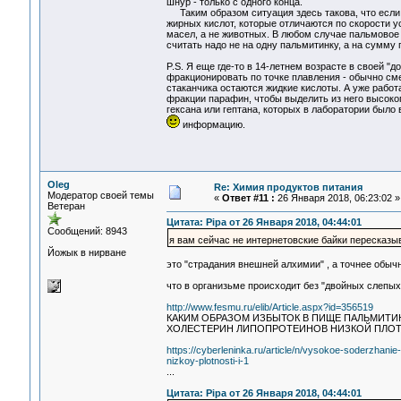
шнур - только с одного конца.
Таким образом ситуация здесь такова, что если ж
жирных кислот, которые отличаются по скорости у
масел, а не животных. В любом случае пальмовое м
считать надо не на одну пальмитинку, а на сумму
P.S. Я еще где-то в 14-летнем возрасте в своей 
фракционировать по точке плавления - обычно сме
стаканчика остаются жидкие кислоты. А уже рабо
фракции парафин, чтобы выделить из него высоко
гексана или гептана, которых в лаборатории было 
информацию.
Oleg
Re: Химия продуктов питания
Модератор своей темы
«
Ответ #11 :
26 Января 2018, 06:23:02 »
Ветеран
Цитата: Pipa от 26 Января 2018, 04:44:01
Сообщений: 8943
я вам сейчас не интернетовские байки пересказы
Йожык в нирване
это "страдания внешней алхимии" , а точнее обыч
что в организьме происходит без "двойных слепы
http://www.fesmu.ru/elib/Article.aspx?id=356519
КАКИМ ОБРАЗОМ ИЗБЫТОК В ПИЩЕ ПАЛЬМИТ
ХОЛЕСТЕРИН ЛИПОПРОТЕИНОВ НИЗКОЙ ПЛОТН
https://cyberleninka.ru/article/n/vysokoe-soderzhanie
nizkoy-plotnosti-i-1
...
Цитата: Pipa от 26 Января 2018, 04:44:01