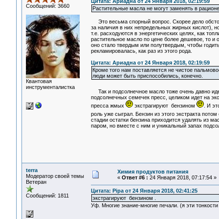
Цитата: Ариадна от 24 Января 2018, 02:19:59
Сообщений: 3660
Растительные масла не могут заменять в рацион
Это весьма спорный вопрос. Скорее дело обстоит
за наличия в них непредельных жирных кислот), но
т.е. расходуются в энергетических целях, как топ
растительное масло по цене более дешевое, то и 
оно стало твердым или полутвердым, чтобы годить
рекламировалась, как раз из этого рода.
Цитата: Ариадна от 24 Января 2018, 02:19:59
Кроме того нам поставляется не чистое пальмовое
люди может быть приспособились, конечно.
Квантовая
инструменталистка
Так и подсолнечное масло тоже очень давно идет 
подсолнечных семечек пресс, целиком идет на экс
пресса жмых
экстрагируют бензином
. И э
роль уже сыграл. Бензин из этого экстракта пото
стадии остатки бензина приходится удалять из мас
паром, но вместе с ним и уникальный запах подсо
terra
Химия продуктов питания
Модератор своей темы
«
Ответ #6 :
24 Января 2018, 07:17:54 »
Ветеран
Цитата: Pipa от 24 Января 2018, 02:41:25
Сообщений: 1811
экстрагируют бензином .
Уф. Многие знание-многие печали. (я эти тонкости