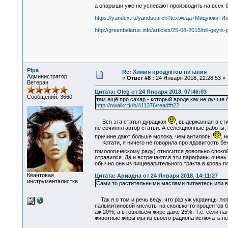
а опарыши уже не успевают производить на всех
https://yandex.ru/yandsearch?text=еда+Мицуюки+И
http://greenbelarus.info/articles/25-08-2015/bill-geyts
...
Pipa
Re: Химия продуктов питания
Администратор
«
Ответ #8 :
24 Января 2018, 22:28:53 »
Ветеран
Цитата: Oleg от 24 Января 2018, 07:46:03
Сообщений: 3660
там ещё про сахар - который вроде как не лучше 
http://nwalkr.tk/b/411376/read#t22
Вся эта статья дурацкая
, выдержанная в ст
не сочинял автор статьи. А селекционные работы, 
причине дают больше молока, чем антилопы
, 
Кстати, я ничего не говорила про ядовитость бен
гомологическому ряду) относится довольно спокой
отравился. Да и встречаются эти парафины очень 
обычно они из пищеварительного тракта в кровь пл
Квантовая
Цитата: Ариадна от 24 Января 2018, 14:11:27
инструменталистка
Сами то растительными маслами питаетесь или вс
Так я о том и речь веду, что раз уж украинцы лю
пальмитиновой кислоты на сколько-то процентов б
аж 20%, а в говяжьем жире даже 25%. Т.е. если па
животные жиры мы из своего рациона ислючать не