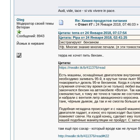
Audi, vide, tace - si vis vivere in pace.
Oleg
Re: Химия продуктов питания
Модератор своей темы
«
Ответ #7 :
24 Января 2018, 07:46:03 »
Ветеран
Цитата: terra от 24 Января 2018, 07:17:54
Сообщений: 8943
Цитата: Pipa от 24 Января 2018, 02:41:25
экстрагируют бензином .
Йожык в нирване
Уф. Многие знание-многие печали. (я эти тонкост
терра не хочет пить бензин..
Цитата:
https://nwalkr.tk/b/411376/read
Есть машины, оснащённые двигателем внутреннего
необходимо заливать 95-й, в крутые тачки льют 
«накормить» дизель 95-м бензином. Когда я служи
служения отечеству время (и не только) любил вы
закончился бензин на автомобиле «Волга». Так ка
смекалистые, к тому же точно в таком же состояни
и набрали с вентиля литр авиационного керосина.
танк, чёрным дымом, да так и не смогла больше и
Подобная незадача происходит и с нашей машиной
двигателя падает, и износ его происходит быстрее
поменяет свечи. На худой конец, сделает ему пол
нашей подобные манипуляции не пройдут. С запч
там ещё про сахар - который вроде как не лучше 
http://nwalkr.tk/b/411376/read#t22