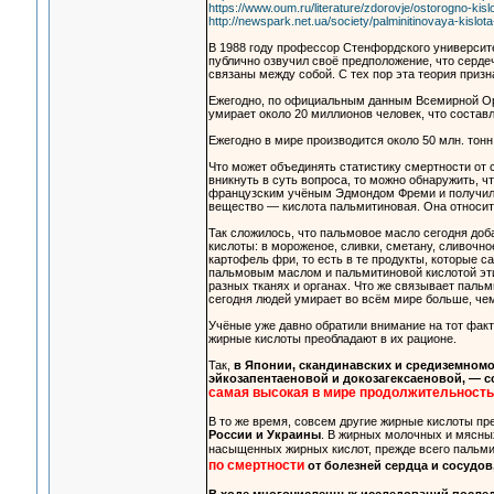
https://www.oum.ru/literature/zdorovje/ostorogno-kisl
http://newspark.net.ua/society/palminitinovaya-kislot
В 1988 году профессор Стенфордского университе
публично озвучил своё предположение, что серде
связаны между собой. С тех пор эта теория приз
Ежегодно, по официальным данным Всемирной Орг
умирает около 20 миллионов человек, что составл
Ежегодно в мире производится около 50 млн. тон
Что может объединять статистику смертности от
вникнуть в суть вопроса, то можно обнаружить, ч
французским учёным Эдмондом Фреми и получило с
вещество — кислота пальмитиновая. Она относит
Так сложилось, что пальмовое масло сегодня доб
кислоты: в мороженое, сливки, сметану, сливочно
картофель фри, то есть в те продукты, которые 
пальмовым маслом и пальмитиновой кислотой эти
разных тканях и органах. Что же связывает пал
сегодня людей умирает во всём мире больше, чем
Учёные уже давно обратили внимание на тот факт,
жирные кислоты преобладают в их рационе.
Так,
в Японии, скандинавских и средиземном
эйкозапентаеновой и докозагексаеновой, — с
самая высокая в мире продолжительность
В то же время, совсем другие жирные кислоты пр
России и Украины
. В жирных молочных и мясны
насыщенных жирных кислот, прежде всего пальм
по смертности
от болезней сердца и сосудов,