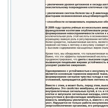
• увеличению уровня цитокинов и оксида азо
окислительному повреждению клеточных стр
• увеличению синтеза белков tau и β-амилои
факторами возникновения альцгеймерподобн
• способности останавливать нормальное обн
В 2009 году группа учёных из нескольких амер
французскими коллегами опубликовали резул
формирования невосприимчивости клеток к 
исключительная роль этой кислоты в возникнове
играющему важную роль в регулировании метабол
более конкретно, пальмитиновая кислота, являет
нервной системы к лептину и инсулину снижает с
с высоким содержанием насыщенных жиров (пальм
Кроме того, мы обнаружили, что пальмитиновая к
Важно, что эти эффекты пальмитиновой кислоты 
продемонстрировано, что
диета с высоким сод
вызванную пищевыми жирами устойчивость к 
ускоряет развитие ожирения».
Одновременно с устойчивостью к инсулину по
является основным гормоном жировой ткани, 
формировании сигналов чувства голода и на
отложений, прекращается действие лептина на
Вместе с этим, а может быть, перед этим, в
мембраны. Это свойство мембраны, её микро
внутриклеточных сигнальных путей, в т.ч. и
клетки и запускали сигнальные каскады, клет
присутствия в фосфолипидах мембраны ненас
вязкость мембраны увеличится, и, вместе с эт
ухо». Нарушится не только работа инсулинов
энергообеспечение организма, его репродукт