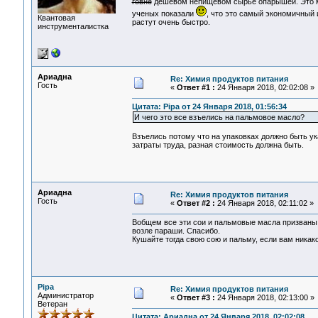
говне
дешевом непищевом сырье опарышей. Это му
ученых показали
, что это самый экономичный 
Квантовая
растут очень быстро.
инструменталистка
Ариадна
Re: Химия продуктов питания
Гость
«
Ответ #1 :
24 Января 2018, 02:02:08 »
Цитата: Pipa от 24 Января 2018, 01:56:34
И чего это все взъелись на пальмовое масло?
Взъелись потому что на упаковках должно быть ук
затраты труда, разная стоимость должна быть.
Ариадна
Re: Химия продуктов питания
Гость
«
Ответ #2 :
24 Января 2018, 02:11:02 »
Вобщем все эти сои и пальмовые масла призваны
возле параши. Спасибо.
Кушайте тогда свою сою и пальму, если вам никако
Pipa
Re: Химия продуктов питания
Администратор
«
Ответ #3 :
24 Января 2018, 02:13:00 »
Ветеран
Цитата: Ариадна от 24 Января 2018, 02:02:08