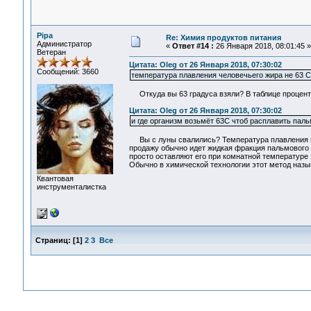
Pipa
Re: Химия продуктов питания
Администратор
«
Ответ #14 :
26 Января 2018, 08:01:45 »
Ветеран
Цитата: Oleg от 26 Января 2018, 07:30:02
Сообщений: 3660
температура плавления человечьего жира не 63 С
Откуда вы 63 градуса взяли? В таблице процент
Цитата: Oleg от 26 Января 2018, 07:30:02
и где организм возьмёт 63С чтоб расплавить паль
Вы с луны свалились? Температура плавления нат
продажу обычно идет жидкая фракция пальмового м
просто оставляют его при комнатной температуре з
Обычно в химической технологии этот метод назы
Квантовая
инструменталистка
Страниц:
[
1
]
2
3
Все