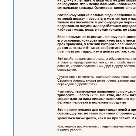
инсулину и лептину. А пока мозг не дает кома
обнаружили, что именно пальмитиновая кисло
сигнальные каскады. Олеиновая кислота не д
Вот почему многие полные люди постоянно и
который должен посылать в мозг сигнал о на
только вы посылаете в рот очередную порци
подавляться пагубным воздействием определё
набирает мощь, пока, в конце концов, не захв
Если попытаться выяснить, почему пальмовое
его основных конкурентных качества: относит
срок хранения, в течении которого пальмово
достигается за счёт таких свойств этого масл
препятствуют гидролизу и действуют как конс
Эти свойства пальмового масла обусловлены в о
атомов углерода прямую палку, что способствует
ровных, хорошо подогнанных друг к другу брёвен,
сооружение.
Другие жирные кислоты, например олеиновая, име
Строение жирных кислот имеет очень важное знач
переходов в другие фазы.
К примеру,
температура плавления триглицерид
триолеата — всего 17 °С. Понятно, что при 
справиться ни одна липаза человеческого ор
белками человека в полезные продукты.
Это положительное для производителей и пр
совсем другой, не такой приятной стороной дл
храниться также долго, как и на прилавках. И 
Чрезмерное поступление с пищей пальмитиновой 
в силах усвоить.