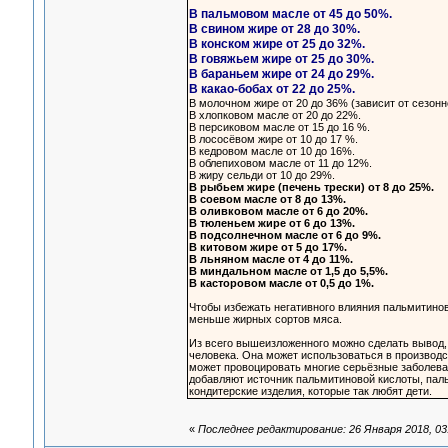
В пальмовом масле от 45 до 50%.
В свином жире от 28 до 30%.
В конском жире от 25 до 32%.
В говяжьем жире от 25 до 30%.
В бараньем жире от 24 до 29%.
В какао-бобах от 22 до 25%.
В молочном жире от 20 до 36% (зависит от сезон
В хлопковом масле от 20 до 22%.
В персиковом масле от 15 до 16 %.
В лососёвом жире от 10 до 17 %.
В кедровом масле от 10 до 16%.
В облепиховом масле от 11 до 12%.
В жиру сельди от 10 до 29%.
В рыбьем жире (печень трески) от 8 до 25%.
В соевом масле от 8 до 13%.
В оливковом масле от 6 до 20%.
В тюленьем жире от 6 до 13%.
В подсолнечном масле от 6 до 9%.
В китовом жире от 5 до 17%.
В льняном масле от 4 до 11%.
В миндальном масле от 1,5 до 5,5%.
В касторовом масле от 0,5 до 1%.
Чтобы избежать негативного влияния пальмитино
меньше жирных сортов мяса.
Из всего вышеизложенного можно сделать вывод,
человека. Она может использоваться в производст
может провоцировать многие серьёзные заболева
добавляют источник пальмитиновой кислоты, пальм
кондитерские изделия, которые так любят дети.
«
Последнее редактирование: 26 Января 2018, 03