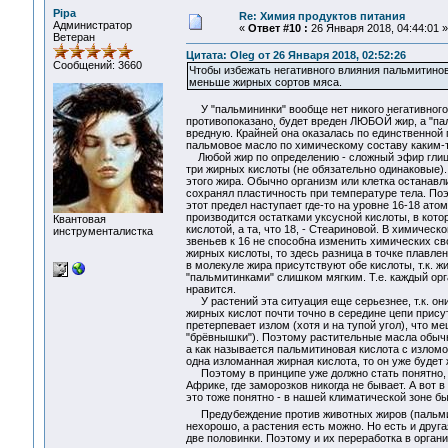
Pipa
Re: Химия продуктов питания
Администратор
«
Ответ #10 :
26 Января 2018, 04:44:01 »
Ветеран
Цитата: Oleg от 26 Января 2018, 02:52:26
Сообщений: 3660
Чтобы избежать негативного влияния пальмитино
меньше жирных сортов мяса.
У "пальмининки" вообще нет никого негативного 
противопоказано, будет вреден ЛЮБОЙ жир, а "пал
вредную. Крайней она оказалась по единственной 
пальмовое масло по химическому составу каким-то
Любой жир по определению - сложный эфир глицер
три жирных кислоты (не обязательно одинаковые).
этого жира. Обычно организм или клетка останавл
сохранял пластичность при температуре тела. Поэ
этот предел наступает где-то на уровне 16-18 ато
производится остатками уксусной кислоты, в кото
Квантовая
кислотой, а та, что 18, - Стеариновой. В химичес
инструменталистка
звеньев к 16 не способна изменить химических св
жирных кислоты, то здесь разница в точке плавле
в молекуле жира присутствуют обе кислоты, т.к. 
"пальмитинками" слишком мягким. Т.е. каждый ор
нравится.
У растений эта ситуация еще серьезнее, т.к. они
жирных кислот почти точно в середине цепи присут
претерпевает излом (хотя и на тупой угол), что м
"брёвнышки"). Поэтому растительные масла обычн
а как называется пальмитиновая кислота с изломом
одна изломанная жирная кислота, то он уже будет
Поэтому в принципе уже должно стать понятно, о
Африке, где заморозков никогда не бывает. А вот
это тоже понятно - в нашей климатической зоне б
Предубеждение против животных жиров (пальмит
нехорошо, а растения есть можно. Но есть и друга
две половинки. Поэтому и их переработка в органи