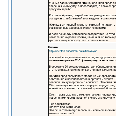
Ученые давно заметили, что наибольшая продолжи
сведена к минимуму, а преобладают, в свою очер
продукты и рыба.
Россия и Украина, потребляющие рекордное колич
сосудистых заболеваний и от недугов, возникно
Жир пальмитиновой кислоты, который попадает в 
обыкновенные здоровые клетки жировыми.
И если поначалу негативное воздействие не сто
накопления жировых клеток, начинают не только 
критическому повреждению нервных тканей.
Цитата:
http://leveton.su/kislota-palmitinovaya/
основной вред пальмового масла для здоровья чел
плавления равна 62 С (температура тела челов
В середине 20 века исследователи обнаружили, чт
этот метод хранения используется при дальних п
Но этим вред пальмового масла не исчерпываетс
собственно и накапливаются в органах и тканях. 
опаснейших для организма человека. Отметим, ч
Оба эти вещества опасны в первую очередь тем, 
тканей, а это является основной причиной болезн
Стоит также сказать о том, что пальмитиновая ки
невосприимчивость нервной системы к инсулину 
Где содержится
кислота пальмитиновая
Это вещество входит в большей или меньшей степ
каком количестве?