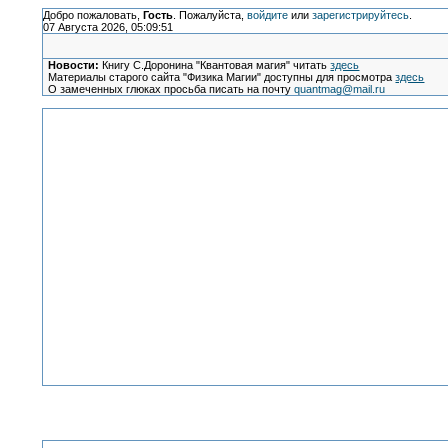
Добро пожаловать,
Гость
. Пожалуйста,
войдите
или
зарегистрируйтесь
.
07 Августа 2026, 05:09:51
Новости:
Книгу С.Доронина "Квантовая магия" читать
здесь
Материалы старого сайта "Физика Магии" доступны для просмотра
здесь
О замеченных глюках просьба писать на почту
quantmag@mail.ru