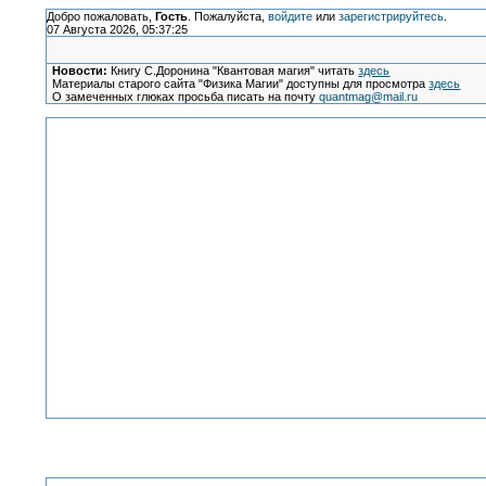
Добро пожаловать,
Гость
. Пожалуйста,
войдите
или
зарегистрируйтесь
.
07 Августа 2026, 05:37:25
Новости:
Книгу С.Доронина "Квантовая магия" читать
здесь
Материалы старого сайта "Физика Магии" доступны для просмотра
здесь
О замеченных глюках просьба писать на почту
quantmag@mail.ru