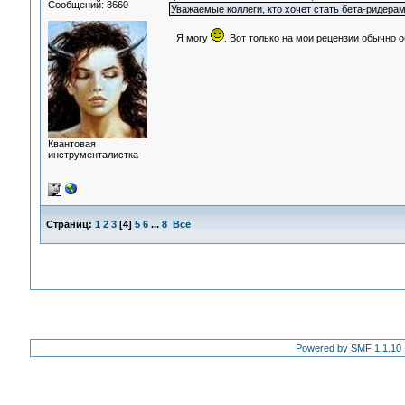
Сообщений: 3660
Уважаемые коллеги, кто хочет стать бета-ридера
Я могу
. Вот только на мои рецензии обычно о
Квантовая
инструменталистка
Страниц:
1
2
3
[
4
]
5
6
...
8
Все
Powered by SMF 1.1.10