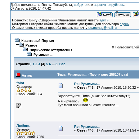
Добро пожаловать,
Гость
. Пожалуйста,
войдите
или
зарегистрируйтесь
.
07 Августа 2026, 14:47:42
Новости:
Книгу С.Доронина "Квантовая магия" читать
здесь
Материалы старого сайта "Физика Магии" доступны для просмотра
здесь
О замеченных глюках просьба писать на почту
quantmag@mail.ru
Квантовый Портал
Разное
0 Пользователей 
Лирические отступления
Ругаимси...
Страниц:
1
2
3
[
4
]
5
6
...
8
Все
Тема: Ругаимси... (Прочитано 258107 раз)
Автор
folor
Re: Ругаимси...
Старожил
«
Ответ #45 :
17 Апреля 2010, 18:20:32 »
Сообщений: 554
Здравствуйте, Пипа (а как Вас кстати зовут?)
А я и ругаюсь....
Тут меня обвинили в начетничестве....
Любовь
Re: Ругаимси...
Ветеран
«
Ответ #46 :
17 Апреля 2010, 18:41:54 »
Сообщений: 7250