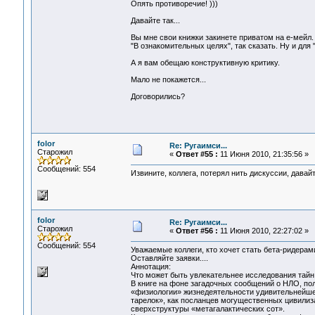
Опять противоречие! )))
Давайте так...
Вы мне свои книжки закинете приватом на е-мейл. 
"В ознакомительных целях", так сказать. Ну и для 
А я вам обещаю конструктивную критику.
Мало не покажется...
Договорились?
folor
Re: Ругаимси...
Старожил
«
Ответ #55 :
11 Июня 2010, 21:35:56 »
Сообщений: 554
Извините, коллега, потерял нить дискуссии, давайт
folor
Re: Ругаимси...
Старожил
«
Ответ #56 :
11 Июня 2010, 22:27:02 »
Сообщений: 554
Уважаемые коллеги, кто хочет стать бета-ридерам
Оставляйте заявки....
Аннотация:
Что может быть увлекательнее исследования тайн
В книге на фоне загадочных сообщений о НЛО, по
«физиологии» жизнедеятельности удивительнейше
тарелок», как посланцев могущественных цивилиз
сверхструктуры «метагалактических сот».