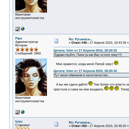
Квантовая
инструменталистка
Pipa
Re: Ругаимси...
Администратор
«
Ответ #49 :
17 Апреля 2010, 19:43:39 »
Ветеран
Цитата: folor от 17 Апреля 2010, 18:20:32
Сообщений: 3660
Здравствуйте, Пипа (а как Вас кстати зовут?)
Мне нравится, когда меня Пипой зовут
.
Цитата: folor от 17 Апреля 2010, 18:20:32
Тут меня обвинили в начетничестве...
А вы им сдачи дайте!
Тем более что власть н
престола и сама на нем воцарить
. Тепе
Квантовая
инструменталистка
folor
Re: Ругаимси...
Старожил
«
Ответ #50 :
17 Апреля 2010, 20:48:20 »