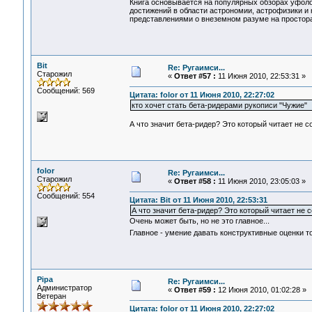
Книга основывается на популярных обзорах уфол
достижений в области астрономии, астрофизики и
представлениями о внеземном разуме на простор
Bit
Re: Ругаимси...
Старожил
«
Ответ #57 :
11 Июня 2010, 22:53:31 »
Сообщений: 569
Цитата: folor от 11 Июня 2010, 22:27:02
кто хочет стать бета-ридерами рукописи "Чужие"
А что значит бета-ридер? Это который читает не 
folor
Re: Ругаимси...
Старожил
«
Ответ #58 :
11 Июня 2010, 23:05:03 »
Сообщений: 554
Цитата: Bit от 11 Июня 2010, 22:53:31
А что значит бета-ридер? Это который читает не
Очень может быть, но не это главное...
Главное - умение давать конструктивные оценки то
Pipa
Re: Ругаимси...
Администратор
«
Ответ #59 :
12 Июня 2010, 01:02:28 »
Ветеран
Цитата: folor от 11 Июня 2010, 22:27:02