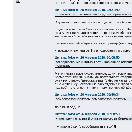
авторитетам", то здесь совершенно не соглашусь.
Цитата: folor от 26 Апреля 2010, 08:31:40
гении-мыслители, такие как Бор, в истории чело
В данном случае, ваши слова содержат в себе оче
Когда, на известном Сольвеевском конгрессе в Ко
фразу "Бог не играет в кости...", то последний, н
же смысле - "Не тебе указывать богу что ему дел
Поэтому мы либо берём Бора как пример (неоглядно
Я предпочитаю первое. Ну а подробней, по существ
Цитата: folor от 26 Апреля 2010, 10:08:50
Альтернативные гипотезы есть, все они по слова
порядка).
А это и есть самое существенное. Если теория пр
Кроме того, как мы знаем, доказательность теории 
она что-то верно "предсказывает". Что же касаетс
ещё и очень существенные расхождения с "наблюда
под неё), то становится понятным, почему её жёст
Цитата: folor от 26 Апреля 2010, 09:50:34
самообразовывайтесь, самообразовывайтесь....
Да я бы и рад, но -
Цитата: folor от 26 Апреля 2010, 10:08:50
я уже имел печальный опыт от одного из бета-риде
Ну и как я буду "самообразовываться"?!