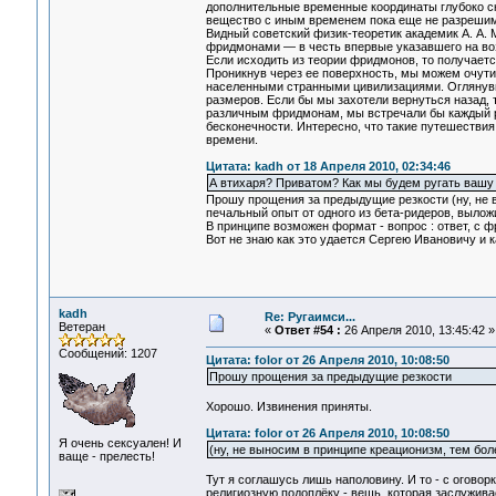
дополнительные временные координаты глубоко скр
вещество с иным временем пока еще не разрешим
Видный советский физик-теоретик академик А. А. 
фридмонами — в честь впервые указавшего на во
Если исходить из теории фридмонов, то получаетс
Проникнув через ее поверхность, мы можем очут
населенными странными цивилизациями. Оглянувш
размеров. Если бы мы захотели вернуться назад,
различным фридмонам, мы встречали бы каждый р
бесконечности. Интересно, что такие путешествия
времени.
Цитата: kadh от 18 Апреля 2010, 02:34:46
А втихаря? Приватом? Как мы будем ругать вашу 
Прошу прощения за предыдущие резкости (ну, не в
печальный опыт от одного из бета-ридеров, выложи
В принципе возможен формат - вопрос : ответ, с 
Вот не знаю как это удается Сергею Ивановичу и ка
kadh
Re: Ругаимси...
Ветеран
«
Ответ #54 :
26 Апреля 2010, 13:45:42 »
Сообщений: 1207
Цитата: folor от 26 Апреля 2010, 10:08:50
Прошу прощения за предыдущие резкости
Хорошо. Извинения приняты.
Цитата: folor от 26 Апреля 2010, 10:08:50
Я очень сексуален! И
(ну, не выносим в принципе креационизм, тем бол
ваще - прелесть!
Тут я соглашусь лишь наполовину. И то - с оговор
религиозную подоплёку - вещь, которая заслуживае