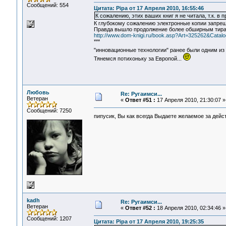
Сообщений: 554
Цитата: Pipa от 17 Апреля 2010, 16:55:46
К сожалению, этих ваших книг я не читала, т.к. в 
К глубокому сожалению электронные копии запрещен
Правда вышло продолжение более обширным тир
http://www.dom-knigi.ru/book.asp?Art=325262&Catal
***
"инновационные технологии" ранее были одним и
Тянемся потихоньку за Европой...
Любовь
Re: Ругаимси...
Ветеран
«
Ответ #51 :
17 Апреля 2010, 21:30:07 »
Сообщений: 7250
пипусик, Вы как всегда Выдаете желаемое за дей
kadh
Re: Ругаимси...
Ветеран
«
Ответ #52 :
18 Апреля 2010, 02:34:46 »
Сообщений: 1207
Цитата: Pipa от 17 Апреля 2010, 19:25:35