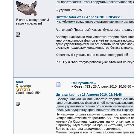
он просто хочет, чтобы поругали (покритиковали) е
С удовольствием!
Цитата: folor от 17 Апреля 2010, 20:48:20
Я очень сексуален! И
К глубокому сожалению электронные копии запрещ
ваще - прелесть!
А втихаря? Приватом? Как мы будем ругать вашу к
Вообще, насколько мне известно, теория "Большог
много накопилось фактов в неё не укладывающихс
даже удовлетворительно объяснить наблюдаемое с
сильную поддержку креационистов близка к краху.
Хотелось бы узнать ваше мнение поподробней...
P. S. Ну а "Квантовую революцию" отложим на вкус
folor
Re: Ругаимси...
Старожил
«
Ответ #53 :
26 Апреля 2010, 10:08:50 »
Сообщений: 554
Цитата: kadh от 18 Апреля 2010, 02:34:46
Вообще, насколько мне известно, теория "Большо
много накопилось фактов в неё не укладывающихс
даже удовлетворительно объяснить наблюдаемое с
сильную поддержку креационистов близка к краху.
Ну наконец-то, хоть какой-то позитив, остальное вы
Общее впечатление от креатива БВ - это теория вс
коллеги Ли Смолина подвешены на ниточке практи
К примеру: Мультиверс, М-браны и стринги, Петле
Вот есть экзотика фридмонов-планкионов:
Многое говорит о том, что наша Вселенная действ