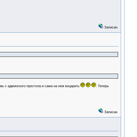
Записан
овь с админского престола и сама на нем воцарить
. Теперь
Записан