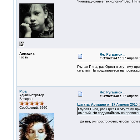
"инновационные технологии" Вас, Пип
Ариадна
Re: Ругаимси...
Гость
«
Ответ #47 :
17 Апреля 2
Глупая Пипа, раз Орест в эту тему при
смелый. Ни поддавайтесь на провокац
Pipa
Re: Ругаимси...
Администратор
«
Ответ #48 :
17 Апреля 2
Ветеран
Цитата: Ариадна от 17 Апреля 2010, 
Сообщений: 3660
Глупая Пипа, раз Орест в эту тему пр
смелый. Ни поддавайтесь на провокац
Да нет, он просто хочет, чтобы поруга