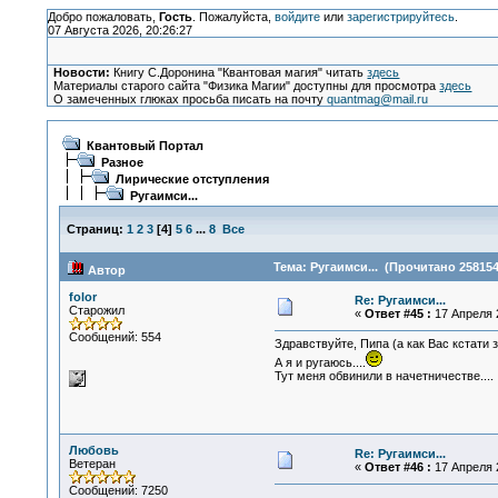
Добро пожаловать,
Гость
. Пожалуйста,
войдите
или
зарегистрируйтесь
.
07 Августа 2026, 20:26:27
Новости:
Книгу С.Доронина "Квантовая магия" читать
здесь
Материалы старого сайта "Физика Магии" доступны для просмотра
здесь
О замеченных глюках просьба писать на почту
quantmag@mail.ru
Квантовый Портал
Разное
Лирические отступления
Ругаимси...
Страниц:
1
2
3
[
4
]
5
6
...
8
Все
Тема: Ругаимси... (Прочитано 258154
Автор
folor
Re: Ругаимси...
Старожил
«
Ответ #45 :
17 Апреля 2
Сообщений: 554
Здравствуйте, Пипа (а как Вас кстати 
А я и ругаюсь....
Тут меня обвинили в начетничестве....
Любовь
Re: Ругаимси...
Ветеран
«
Ответ #46 :
17 Апреля 2
Сообщений: 7250