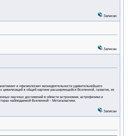
Записан
Записан
«анатомии» и «физиологии» жизнедеятельности удивительнейшего
х цивилизаций в общей картине расширяющейся Вселенной, галактик, их
енных научных достижений в области астрономии, астрофизики и
торах наблюдаемой Вселенной – Метагалактики.
Записан