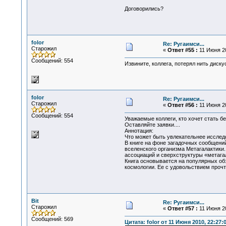
Договорились?
folor
Re: Ругаимси...
Старожил
«
Ответ #55 :
11 Июня 20
Сообщений: 554
Извините, коллега, потерял нить диску
folor
Re: Ругаимси...
Старожил
«
Ответ #56 :
11 Июня 20
Сообщений: 554
Уважаемые коллеги, кто хочет стать б
Оставляйте заявки....
Аннотация:
Что может быть увлекательнее исслед
В книге на фоне загадочных сообщени
вселенского организма Метагалактики
ассоциаций и сверхструктуры «метага
Книга основывается на популярных об
космологии. Ее с удовольствием проч
Bit
Re: Ругаимси...
Старожил
«
Ответ #57 :
11 Июня 20
Сообщений: 569
Цитата: folor от 11 Июня 2010, 22:27: