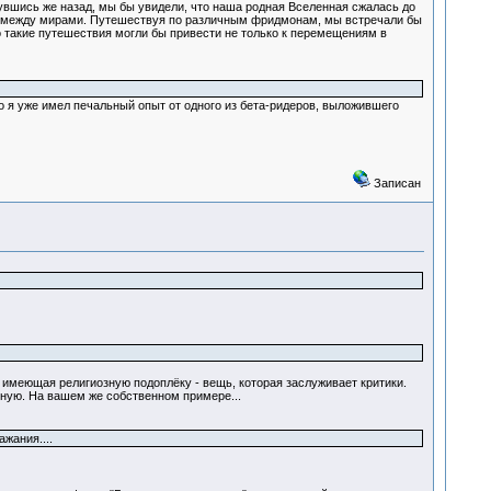
шись же назад, мы бы увидели, что наша родная Вселенная сжалась до
ру между мирами. Путешествуя по различным фридмонам, мы встречали бы
 такие путешествия могли бы привести не только к перемещениям в
о я уже имел печальный опыт от одного из бета-ридеров, выложившего
Записан
, имеющая религиозную подоплёку - вещь, которая заслуживает критики.
сную. На вашем же собственном примере...
жания....