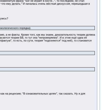
аменитую фразу "Бог не играет в кости...", то последний, не стал
у что ему делать." И началась очень жёсткая дискуссия, перешедшая в
Угумсь?
мологического порядка).
ию, а не факты. Кроме того, как мы знаем, доказательность теории должна
касается теории БВ, то тут она "непроверяема". И в этом ещё одна её
ктум", то есть, по сути, теория "подгоняется" под неё), то становится
как на рецензию. "В ознакомительных целях", так сказать. Ну и для