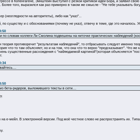
рессе в Копенгагене, Эйнштейн выступил с резкой критикой идей Бора, и заявил свою зн
 Более того, выразился как раз примерно в таком же смысле - "Не тебе указывать бог
 (неоглядности на авторитеты), либо как "указ"...
 по существу и с обоснованиями (почему не указ), отвечу в теме, где это началось. 
8:50
ни по словам коллеги Ли Смолина подвешены на ниточке практических наблюдений (кос
и теория противоречит "результатам наблюдений", то отбрасывать следует именно теор
ория что-то там объясняет, но и на том, что она что-то верно "предсказывает". Что же 
чень существенные расхождения с "наблюдаемой картиной"(которая объясняется "постфа
т.
0:34
айтесь....
8:50
из бета-ридеров, выложившего тексты в сети....
?!
на е-мейл. В электронной версии. Под моё честное слово не распространять их. Типа 
у.