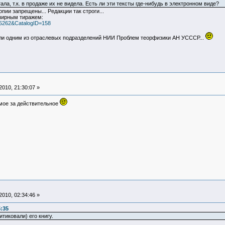
ала, т.к. в продаже их не видела. Есть ли эти тексты где-нибудь в электронном виде?
ии запрещены... Редакции так строги...
ширным тиражем:
25262&CatalogID=158
ли одним из отраслевых подразделений НИИ Проблем теорфизики АН УСССР...
010, 21:30:07 »
емое за действительное
010, 02:34:46 »
5:35
итиковали) его книгу.