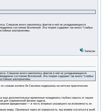
лапса. Слишком много накопилось фактов в неё не укладывающихся.
людаемое состояние Вселенной. Эта теория содержит так много "слабых
достойные альтернативы.
Записан
ллапса. Слишком много накопилось фактов в неё не укладывающихся.
блюдаемое состояние Вселенной. Эта теория содержит так много "слабых
достойные альтернативы.
ни по словам коллеги Ли Смолина подвешены на ниточке практических
пока еще дополнительные временные координаты глубоко скрыты от наших
ая для современной физики задача.
разования фридмонами — в честь впервые указавшего на возможность их
 иные миры. Проникнув через ее поверхность, мы можем очутиться в иной