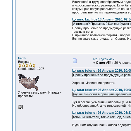
Вселенной с трудновообразимым соде
микроскопических размеров. Если бы 
каждый раз новую реальность и наше 
пространстве, но и к перемещениям в
Цитата: kadh от 18 Апреля 2010, 02:3
А втихаря? Приватом? Как мы будем р
Прошу прощения за предыдущие резкост
тексты в сети....
В принципе возможен формат - вопрос 
Вот не знаю как это удается Сергею Ива
kadh
Re: Ругаимси...
Ветеран
«
Ответ #54 :
26 Апреля 2
Сообщений: 1207
Цитата: folor от 26 Апреля 2010, 10:0
Прошу прощения за предыдущие резк
Хорошо. Извинения приняты.
Цитата: folor от 26 Апреля 2010, 10:0
Я очень сексуален! И ваще -
(ну, не выносим в принципе креациони
прелесть!
Тут я соглашусь лишь наполовину. И т
Но обоснованной, а не голословной. Ч
Цитата: folor от 26 Апреля 2010, 08:3
гении-мыслители, такие как Бор, в и
В данном случае, ваши слова содержат