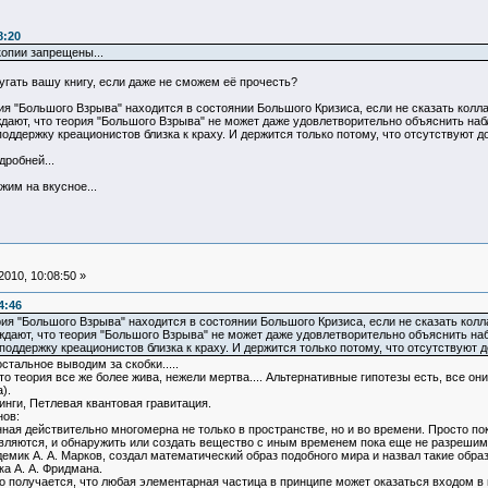
8:20
опии запрещены...
гать вашу книгу, если даже не сможем её прочесть?
ия "Большого Взрыва" находится в состоянии Большого Кризиса, если не сказать кол
дают, что теория "Большого Взрыва" не может даже удовлетворительно объяснить наб
поддержку креационистов близка к краху. И держится только потому, что отсутствуют 
робней...
жим на вкусное...
010, 10:08:50 »
4:46
рия "Большого Взрыва" находится в состоянии Большого Кризиса, если не сказать ко
дают, что теория "Большого Взрыва" не может даже удовлетворительно объяснить на
поддержку креационистов близка к краху. И держится только потому, что отсутствуют 
остальное выводим за скобки.....
то теория все же более жива, нежели мертва.... Альтернативные гипотезы есть, все о
).
инги, Петлевая квантовая гравитация.
нов:
нная действительно многомерна не только в пространстве, но и во времени. Просто 
оявляются, и обнаружить или создать вещество с иным временем пока еще не разрешим
демик А. А. Марков, создал математический образ подобного мира и назвал такие об
а А. А. Фридмана.
о получается, что любая элементарная частица в принципе может оказаться входом в