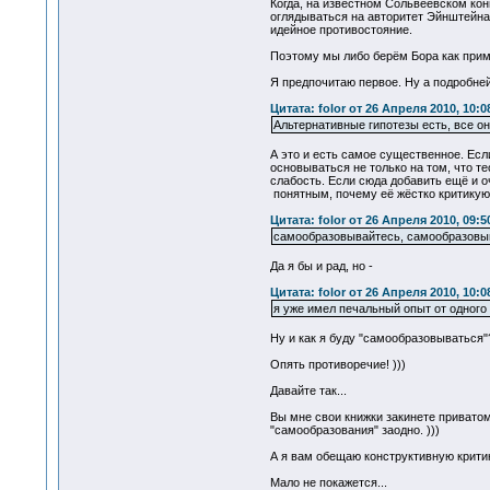
Когда, на известном Сольвеевском конг
оглядываться на авторитет Эйнштейна.
идейное противостояние.
Поэтому мы либо берём Бора как пример
Я предпочитаю первое. Ну а подробней,
Цитата: folor от 26 Апреля 2010, 10:0
Альтернативные гипотезы есть, все о
А это и есть самое существенное. Есл
основываться не только на том, что те
слабость. Если сюда добавить ещё и о
понятным, почему её жёстко критикую
Цитата: folor от 26 Апреля 2010, 09:5
самообразовывайтесь, самообразовыв
Да я бы и рад, но -
Цитата: folor от 26 Апреля 2010, 10:0
я уже имел печальный опыт от одного 
Ну и как я буду "самообразовываться"
Опять противоречие! )))
Давайте так...
Вы мне свои книжки закинете приватом 
"самообразования" заодно. )))
А я вам обещаю конструктивную критик
Мало не покажется...