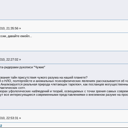
10, 21:35:56 »
ссии, давайте емейл...
10, 22:27:02 »
ета-ридерами рукописи "Чужие"
ования тайн присутствия чужого разума на нашей планете?
й о НЛО, полтергейсте и аномальных психофизических явлениях рассказывается об 
. Анализируется реальная природа «летающих тарелок», как посланцев могущественны
лактических сот».
зорах уфологических наблюдений и теорий, освещаемых с точки зрения самых соврем
тут все интересующиеся современными представлениями о внеземном разуме на прос
10, 22:53:31 »
02