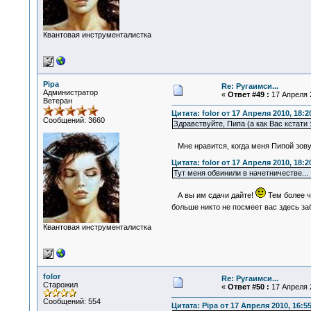
Квантовая инструменталистка
Pipa
Re: Ругаимси...
Администратор
«
Ответ #49 :
17 Апреля 2
Ветеран
Цитата: folor от 17 Апреля 2010, 18:2
Сообщений: 3660
Здравствуйте, Пипа (а как Вас кстати 
Мне нравится, когда меня Пипой зов
Цитата: folor от 17 Апреля 2010, 18:2
Тут меня обвинили в начетничестве...
А вы им сдачи дайте!
Тем более ч
больше никто не посмеет вас здесь з
Квантовая инструменталистка
folor
Re: Ругаимси...
Старожил
«
Ответ #50 :
17 Апреля 2
Сообщений: 554
Цитата: Pipa от 17 Апреля 2010, 16:5