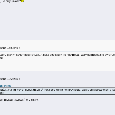
а, не смущают?
010, 18:54:45 »
шёл, значит хочет поругаться. А пока все книги не прочтешь, аргументировано ругать
ии!
010, 19:25:35 »
18:54:45
ишёл, значит хочет поругаться. А пока все книги не прочтешь, аргументировано ругать
ии!
ли (покритиковали) его книгу.