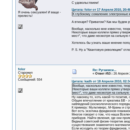
С удовольствием!
Цитата: folor от 17 Апреля 2010, 20:4
Я очень сексуален! И ваще -
К глубокому сожалению электронные к
прелесть!
А втихаря? Приватом? Как мы будем ру
Вообще, насколько мне известно, теор
Некоторые ваши коллеги прямо утверж
мест", что даже несмотря на сильную 
Хотелось бы узнать ваше мнение попод
P. S. Ну а "Квантовую революцию" отло
folor
Re: Ругаимси...
Старожил
«
Ответ #53 :
26 Апреля 2
Сообщений: 554
Цитата: kadh от 18 Апреля 2010, 02:3
Вообще, насколько мне известно, тео
Некоторые ваши коллеги прямо утверж
мест", что даже несмотря на сильную 
Ну наконец-то, хоть какой-то позитив, 
Общее впечатление от креатива БВ - э
наблюдений (космологического порядка
К примеру: Мультиверс, М-браны и стр
Вот есть экзотика фридмонов-планкио
Многое говорит о том, что наша Вселе
приборов. Найти явления, где они пр
Видный советский физик-теоретик ака
существования знаменитого математик
Если исходить из теории фридмонов, т