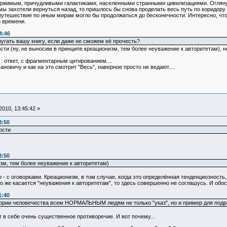
ржимым, причудливыми галактиками, населенными странными цивилизациями. Оглянув
мы захотели вернуться назад, то пришлось бы снова проделать весь путь по коридо
путешествие по иным мирам могло бы продолжаться до бесконечности. Интересно, что
о времени.
4:46
угать вашу книгу, если даже не сможем её прочесть?
и (ну, не выносим в принципе креационизм, тем более неуважение к авторитетам), н
: ответ, с фрагментарным цитированием....
новичу и как на это смотрит "Весь", наверное просто не ведают....
010, 13:45:42 »
8:50
ости
8:50
зм, тем более неуважение к авторитетам)
о - с оговорками. Креационизм, в том случае, когда это определённая тенденциозность
то же касается "неуважения к авторитетам", то здесь совершенно не соглашусь. И обо
1:40
стории человечества всем НОРМАЛЬНЫМ людям не только "указ", но и пример для подра
 в себе очень существенное противоречие. И вот почему...