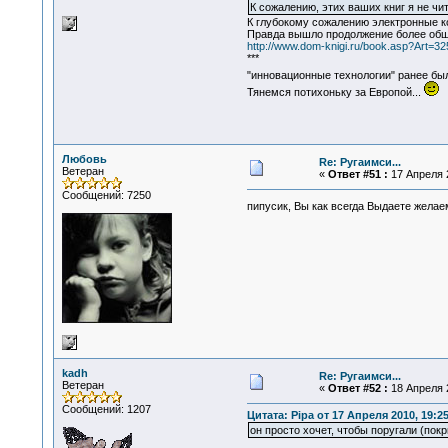
К сожалению, этих ваших книг я не чит
К глубокому сожалению электронные коп
Правда вышло продолжение более об
http://www.dom-knigi.ru/book.asp?Art=3
***
"инновационные технологии" ранее бы
Тянемся потихоньку за Европой...
Любовь
Re: Ругаимси...
Ветеран
«
Ответ #51 :
17 Апреля 2
Сообщений: 7250
пипусик, Вы как всегда Выдаете жела
kadh
Re: Ругаимси...
Ветеран
«
Ответ #52 :
18 Апреля 2
Сообщений: 1207
Цитата: Pipa от 17 Апреля 2010, 19:2
он просто хочет, чтобы поругали (покр