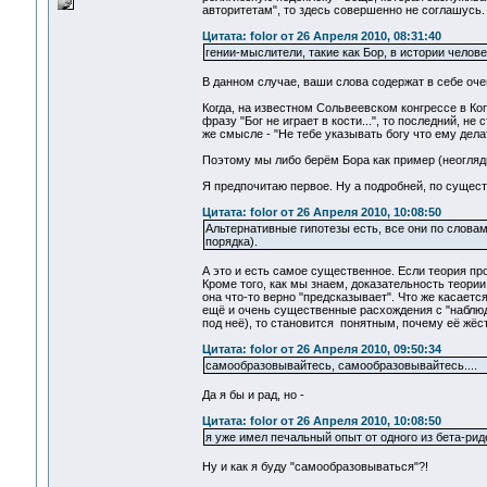
авторитетам", то здесь совершенно не соглашусь.
Цитата: folor от 26 Апреля 2010, 08:31:40
гении-мыслители, такие как Бор, в истории чело
В данном случае, ваши слова содержат в себе оче
Когда, на известном Сольвеевском конгрессе в Ко
фразу "Бог не играет в кости...", то последний, н
же смысле - "Не тебе указывать богу что ему дел
Поэтому мы либо берём Бора как пример (неоглядно
Я предпочитаю первое. Ну а подробней, по существ
Цитата: folor от 26 Апреля 2010, 10:08:50
Альтернативные гипотезы есть, все они по слова
порядка).
А это и есть самое существенное. Если теория пр
Кроме того, как мы знаем, доказательность теории 
она что-то верно "предсказывает". Что же касаетс
ещё и очень существенные расхождения с "наблюда
под неё), то становится понятным, почему её жёст
Цитата: folor от 26 Апреля 2010, 09:50:34
самообразовывайтесь, самообразовывайтесь....
Да я бы и рад, но -
Цитата: folor от 26 Апреля 2010, 10:08:50
я уже имел печальный опыт от одного из бета-риде
Ну и как я буду "самообразовываться"?!