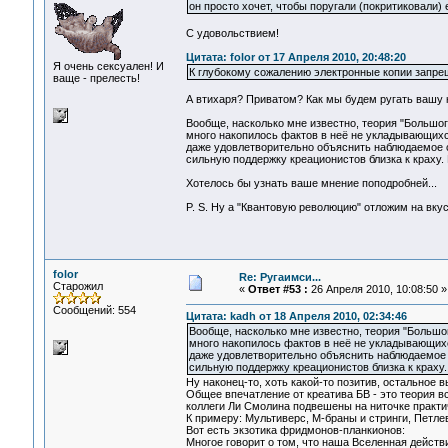
он просто хочет, чтобы поругали (покритиковали) е
С удовольствием!
Цитата: folor от 17 Апреля 2010, 20:48:20
Я очень сексуален! И
К глубокому сожалению электронные копии запрещ
ваще - прелесть!
А втихаря? Приватом? Как мы будем ругать вашу к
Вообще, насколько мне известно, теория "Большог
много накопилось фактов в неё не укладывающихс
даже удовлетворительно объяснить наблюдаемое с
сильную поддержку креационистов близка к краху.
Хотелось бы узнать ваше мнение поподробней...
P. S. Ну а "Квантовую революцию" отложим на вкус
folor
Re: Ругаимси...
Старожил
«
Ответ #53 :
26 Апреля 2010, 10:08:50 »
Сообщений: 554
Цитата: kadh от 18 Апреля 2010, 02:34:46
Вообще, насколько мне известно, теория "Большо
много накопилось фактов в неё не укладывающихс
даже удовлетворительно объяснить наблюдаемое с
сильную поддержку креационистов близка к краху.
Ну наконец-то, хоть какой-то позитив, остальное вы
Общее впечатление от креатива БВ - это теория вс
коллеги Ли Смолина подвешены на ниточке практи
К примеру: Мультиверс, М-браны и стринги, Петле
Вот есть экзотика фридмонов-планкионов:
Многое говорит о том, что наша Вселенная действ