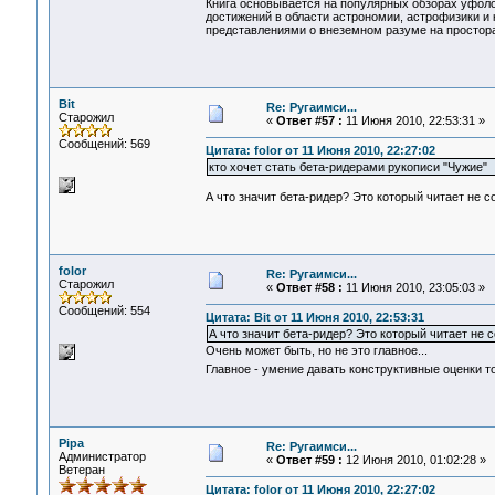
Книга основывается на популярных обзорах уфол
достижений в области астрономии, астрофизики и
представлениями о внеземном разуме на простор
Bit
Re: Ругаимси...
Старожил
«
Ответ #57 :
11 Июня 2010, 22:53:31 »
Сообщений: 569
Цитата: folor от 11 Июня 2010, 22:27:02
кто хочет стать бета-ридерами рукописи "Чужие"
А что значит бета-ридер? Это который читает не 
folor
Re: Ругаимси...
Старожил
«
Ответ #58 :
11 Июня 2010, 23:05:03 »
Сообщений: 554
Цитата: Bit от 11 Июня 2010, 22:53:31
А что значит бета-ридер? Это который читает не
Очень может быть, но не это главное...
Главное - умение давать конструктивные оценки то
Pipa
Re: Ругаимси...
Администратор
«
Ответ #59 :
12 Июня 2010, 01:02:28 »
Ветеран
Цитата: folor от 11 Июня 2010, 22:27:02