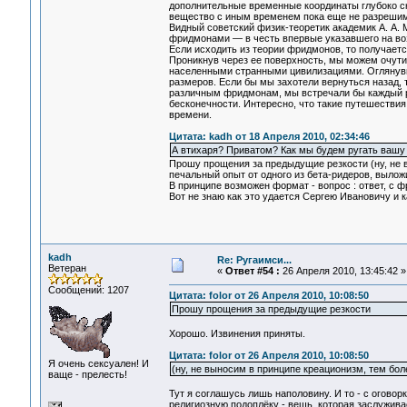
дополнительные временные координаты глубоко скр
вещество с иным временем пока еще не разрешим
Видный советский физик-теоретик академик А. А. 
фридмонами — в честь впервые указавшего на во
Если исходить из теории фридмонов, то получаетс
Проникнув через ее поверхность, мы можем очут
населенными странными цивилизациями. Оглянувш
размеров. Если бы мы захотели вернуться назад,
различным фридмонам, мы встречали бы каждый р
бесконечности. Интересно, что такие путешествия
времени.
Цитата: kadh от 18 Апреля 2010, 02:34:46
А втихаря? Приватом? Как мы будем ругать вашу 
Прошу прощения за предыдущие резкости (ну, не в
печальный опыт от одного из бета-ридеров, выложи
В принципе возможен формат - вопрос : ответ, с 
Вот не знаю как это удается Сергею Ивановичу и ка
kadh
Re: Ругаимси...
Ветеран
«
Ответ #54 :
26 Апреля 2010, 13:45:42 »
Сообщений: 1207
Цитата: folor от 26 Апреля 2010, 10:08:50
Прошу прощения за предыдущие резкости
Хорошо. Извинения приняты.
Цитата: folor от 26 Апреля 2010, 10:08:50
Я очень сексуален! И
(ну, не выносим в принципе креационизм, тем бол
ваще - прелесть!
Тут я соглашусь лишь наполовину. И то - с оговор
религиозную подоплёку - вещь, которая заслуживае