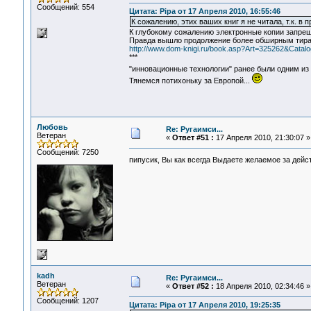
Сообщений: 554
Цитата: Pipa от 17 Апреля 2010, 16:55:46
К сожалению, этих ваших книг я не читала, т.к. в 
К глубокому сожалению электронные копии запрещен
Правда вышло продолжение более обширным тир
http://www.dom-knigi.ru/book.asp?Art=325262&Catal
***
"инновационные технологии" ранее были одним и
Тянемся потихоньку за Европой...
Любовь
Re: Ругаимси...
Ветеран
«
Ответ #51 :
17 Апреля 2010, 21:30:07 »
Сообщений: 7250
пипусик, Вы как всегда Выдаете желаемое за дей
kadh
Re: Ругаимси...
Ветеран
«
Ответ #52 :
18 Апреля 2010, 02:34:46 »
Сообщений: 1207
Цитата: Pipa от 17 Апреля 2010, 19:25:35