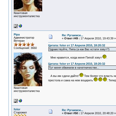
Квантовая
инструменталистка
Pipa
Re: Ругаимси...
Администратор
«
Ответ #49 :
17 Апреля 2010, 19:43:39 »
Ветеран
Цитата: folor от 17 Апреля 2010, 18:20:32
Сообщений: 3660
Здравствуйте, Пипа (а как Вас кстати зовут?)
Мне нравится, когда меня Пипой зовут
.
Цитата: folor от 17 Апреля 2010, 18:20:32
Тут меня обвинили в начетничестве...
А вы им сдачи дайте!
Тем более что власть н
престола и сама на нем воцарить
. Тепе
Квантовая
инструменталистка
folor
Re: Ругаимси...
Старожил
«
Ответ #50 :
17 Апреля 2010, 20:48:20 »