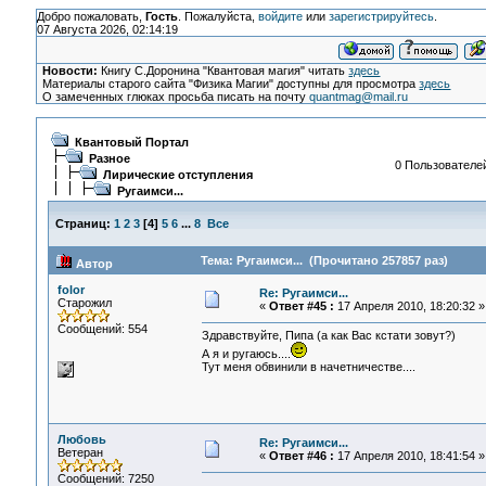
Добро пожаловать,
Гость
. Пожалуйста,
войдите
или
зарегистрируйтесь
.
07 Августа 2026, 02:14:19
Новости:
Книгу С.Доронина "Квантовая магия" читать
здесь
Материалы старого сайта "Физика Магии" доступны для просмотра
здесь
О замеченных глюках просьба писать на почту
quantmag@mail.ru
Квантовый Портал
Разное
0 Пользователей
Лирические отступления
Ругаимси...
Страниц:
1
2
3
[
4
]
5
6
...
8
Все
Тема: Ругаимси... (Прочитано 257857 раз)
Автор
folor
Re: Ругаимси...
Старожил
«
Ответ #45 :
17 Апреля 2010, 18:20:32 »
Сообщений: 554
Здравствуйте, Пипа (а как Вас кстати зовут?)
А я и ругаюсь....
Тут меня обвинили в начетничестве....
Любовь
Re: Ругаимси...
Ветеран
«
Ответ #46 :
17 Апреля 2010, 18:41:54 »
Сообщений: 7250