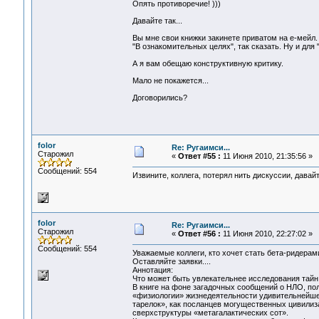
Опять противоречие! )))
Давайте так...
Вы мне свои книжки закинете приватом на е-мейл. 
"В ознакомительных целях", так сказать. Ну и для 
А я вам обещаю конструктивную критику.
Мало не покажется...
Договорились?
folor
Re: Ругаимси...
Старожил
«
Ответ #55 :
11 Июня 2010, 21:35:56 »
Сообщений: 554
Извините, коллега, потерял нить дискуссии, давайт
folor
Re: Ругаимси...
Старожил
«
Ответ #56 :
11 Июня 2010, 22:27:02 »
Сообщений: 554
Уважаемые коллеги, кто хочет стать бета-ридерам
Оставляйте заявки....
Аннотация:
Что может быть увлекательнее исследования тайн
В книге на фоне загадочных сообщений о НЛО, по
«физиологии» жизнедеятельности удивительнейше
тарелок», как посланцев могущественных цивилиз
сверхструктуры «метагалактических сот».