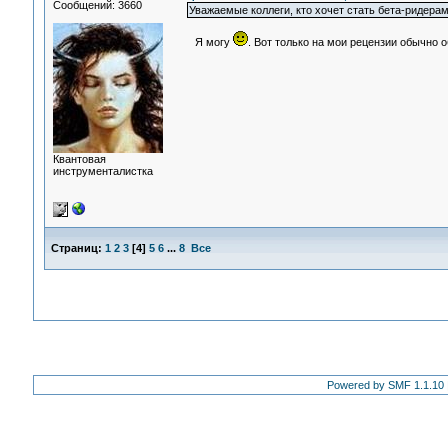
Сообщений: 3660
Уважаемые коллеги, кто хочет стать бета-ридера
Я могу
. Вот только на мои рецензии обычно о
Квантовая
инструменталистка
Страниц:
1
2
3
[
4
]
5
6
...
8
Все
Powered by SMF 1.1.10