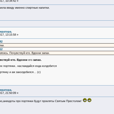
17, 10:34:42 »
имела ввиду именно спиртные напитки.
ератора.
17, 13:15:58 »
42
ки.
12
рягись. Почувствуй-кто. Вдохни запах.
вствуй-кто. Вдохни
его
запах.
них портянки.. наслаждайся енда колдобится
ртянку и аж заколдобился… (с)
ератора.
17, 21:50:09 »
чно,анекдоты про портянки будут прокляты Святым Престолом!