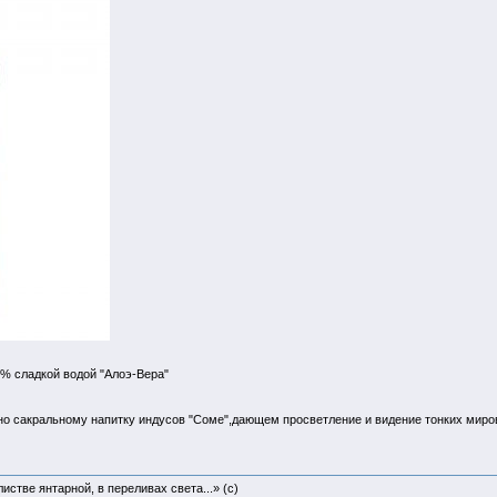
% сладкой водой "Алоэ-Вера"
о сакральному напитку индусов "Соме",дающем просветление и видение тонких мир
истве янтарной, в переливах света...» (c)