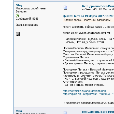
Oleg
Re: Церковь Бога-Имп
Модератор своей темы
«
Ответ #3 :
20 Марта 20
Ветеран
Цитата: terra от 19 Марта 2017, 18:28:
Сообщений: 8943
Вдохни запах. Послушай разговоры.
Йожык в нирване
кстати анекдоты сейчас какие ? .. не зн
скоро из сундуков доставать начнут
- Василий Иваныч! Одложи носки - на с
- Возьми, Петька, у печки стоят.
Послал Василий Иванович Петьку в раз
Сходил в разведку, возвращается - неб
Смотрит, Василий Иванович на берегу 
Спрашивает Петька:
- Василий Иванович, чего случилось? 
- Да вот думаю, Петька, стирать мне в
Поспорили Петька и Василий Иванович, 
Поспорили и разошлись. Петька уехал в
навстречу и тоже что-то жует. Петька 
- Ну что, Василий Иванович, жвачку ж
А тот отвечает:
- Да нет, Петька. Носки стираю...
http://petroleks.ru/anekdot/chp.php
http://tvplus.dn.ua/pg/news/57/full/id=357
«
Последнее редактирование: 20 Март
terra
Re: Церковь Бога-Имп