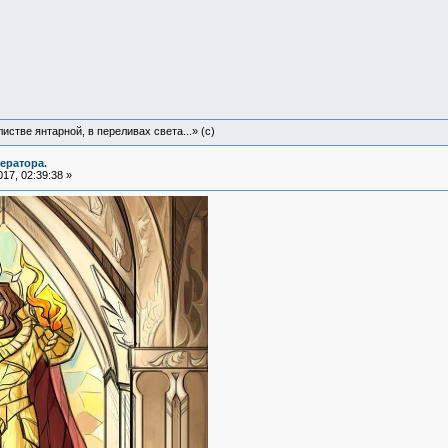
истве янтарной, в переливах света...» (c)
ератора.
17, 02:39:38 »