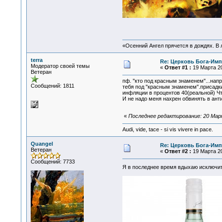
«Осенний Ангел прячется в дождях. В л
terra
Re: Церковь Бога-Имп
Модератор своей темы
«
Ответ #1 :
19 Марта 20
Ветеран
пф. "кто под красным знаменем"...нап
Сообщений: 1811
тебя под "красным знаменем".присадки
инфляции в процентов 40(реальной) Чт
И не надо меня нахрен обвинять в ант
«
Последнее редактирование: 20 Марта
Audi, vide, tace - si vis vivere in pace.
Quangel
Re: Церковь Бога-Имп
Ветеран
«
Ответ #2 :
19 Марта 20
Сообщений: 7733
Я в последнее время вдыхаю исключит