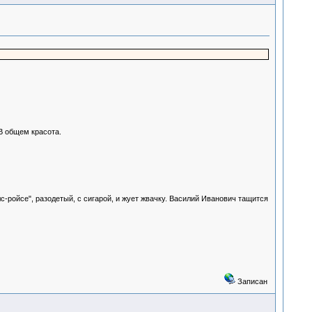
 В общем красота.
с-ройсе", разодетый, с сигарой, и жует жвачку. Василий Иванович тащится
Записан