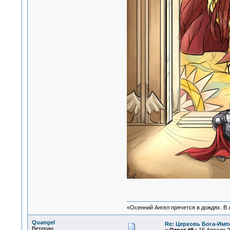
«Осенний Ангел прячется в дождях. В л
Quangel
Re: Церковь Бога-Имп
Ветеран