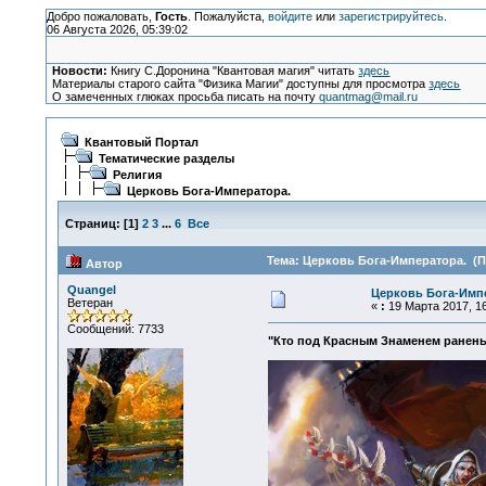
Добро пожаловать,
Гость
. Пожалуйста,
войдите
или
зарегистрируйтесь
.
06 Августа 2026, 05:39:02
Новости:
Книгу С.Доронина "Квантовая магия" читать
здесь
Материалы старого сайта "Физика Магии" доступны для просмотра
здесь
О замеченных глюках просьба писать на почту
quantmag@mail.ru
Квантовый Портал
Тематические разделы
Религия
Церковь Бога-Императора.
Страниц:
[
1
]
2
3
...
6
Все
Тема: Церковь Бога-Императора. (П
Автор
Quangel
Церковь Бога-Имп
Ветеран
«
:
19 Марта 2017, 16
Сообщений: 7733
"Кто под Красным Знаменем раненый