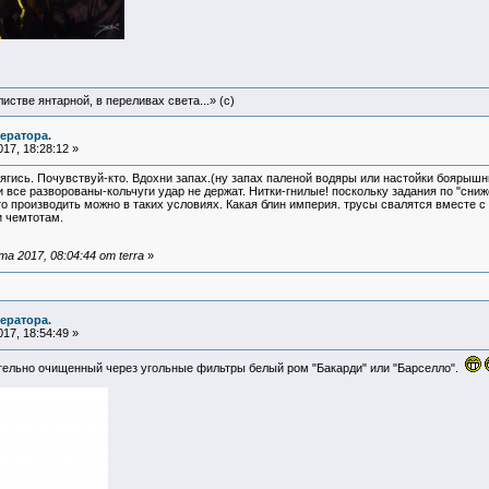
истве янтарной, в переливах света...» (c)
ератора.
17, 18:28:12 »
рягись. Почувствуй-кто. Вдохни запах.(ну запах паленой водяры или настойки боярыш
 все разворованы-кольчуги удар не держат. Нитки-гнилые! поскольку задания по "сниж
о производить можно в таких условиях. Какая блин империя. трусы свалятся вместе с
и чемтотам.
 2017, 08:04:44 от terra
»
ератора.
17, 18:54:49 »
ельно очищенный через угольные фильтры белый ром "Бакарди" или "Барселло".