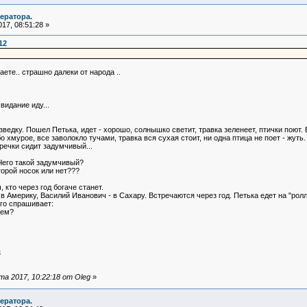
ератора.
17, 08:51:28 »
12
аете.. страшно далеки от народа ..
видание иду...
ведку. Пошел Петька, идет - хорошо, солнышко светит, травка зеленеет, птички поют.
о хмурое, все заволокло тучами, травка вся сухая стоит, ни одна птица не поет - жуть.
речки сидит задумчивый...
Чего такой задумчивый?
торой носок или нет???
кто через год богаче станет.
 Америку, Василий Иванович - в Сахару. Встречаются через год. Петька едет на "ролл
его спрашивает:
уем?
3
а 2017, 10:22:18 от Oleg
»
ератора.