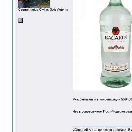
Сaementarius Civitas Solis Aeterna
Рказбавленный в концентрации 50%\50
Что в современном Пост-Модерне равн
«Осенний Ангел прячется в дождях. В л