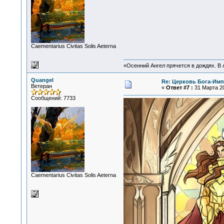
Сaementarius Civitas Solis Aeterna
«Осенний Ангел прячется в дождях. В л
Quangel
Re: Церковь Бога-Имп
Ветеран
«
Ответ #7 :
31 Марта 20
Сообщений: 7733
Сaementarius Civitas Solis Aeterna