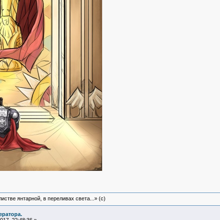
истве янтарной, в переливах света...» (c)
ератора.