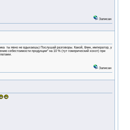
Записан
ника ты явно не вдыхаешь) Послушай разговоры. Какой, блин, император, у
ению себестоимости продукции" на 10 % (тут гомерический хохот) при
 латами.
Записан