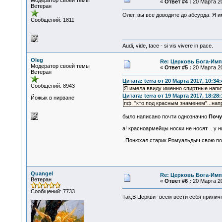
Модератор своей темы
«
Ответ #4 :
20 Марта 20
Ветеран
Олег, вы все доводите до абсурда. Я 
Сообщений: 1811
Audi, vide, tace - si vis vivere in pace.
Oleg
Re: Церковь Бога-Имп
Модератор своей темы
«
Ответ #5 :
20 Марта 20
Ветеран
Цитата: terra от 20 Марта 2017, 10:34:
Сообщений: 8943
Я имела ввиду именно спиртные напит
Цитата: terra от 19 Марта 2017, 18:28:
Йожык в нирване
пф. "кто под красным знаменем"...нап
было написано почти однозначно
Почу
а! красноармейцы носки не носят .. у 
..Понюхал старик Ромуальдыч свою по
Quangel
Re: Церковь Бога-Имп
Ветеран
«
Ответ #6 :
20 Марта 20
Сообщений: 7733
Так,В Церкви -всем вести себя прили