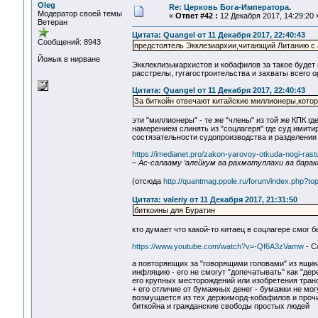
Oleg
Re: Церковь Бога-Императора.
Модератор своей темы
«
Ответ #42 :
12 Декабря 2017, 14:29:20 
Ветеран
Цитата: Quangel от 11 Декабря 2017, 22:40:43
Сообщений: 8943
предстоятель Экклезиархии,читающий Литанию с
Йожык в нирване
Экклеклизьмархистов и кобафилов за такое будет 
расстрелы, гугагостроительства и захваты всего
Цитата: Quangel от 11 Декабря 2017, 22:40:43
За биткойн отвечают китайские миллионеры,кото
эти "миллионеры" - те же "члены" из той же КПК гд
намерением слинять из "соцлагеря" где суд имит
состязательности судопроизводства и разделении
https://imedianet.pro/zakon-yarovoy-otkuda-nogi-rastu
– Ас-салааму ‘алейкум ва рахматуллахи ва барак
(отсюда
http://quantmag.ppole.ru/forum/index.php
Цитата: valeriy от 11 Декабря 2017, 21:31:50
биткоины для Буратин
кто думает что какой-то китаец в соцлагере смог 
https://www.youtube.com/watch?v=-Qf6A3zVamw
- С
а повторяющих за "говорящими головами" из ящик
инфляцию - его не смогут "допечатывать" как "дер
его крупных месторождений или изобретения тран
+ его отличие от бумажных денег - бумажки не мог
возмущается из тех держиморд-кобафилов и прочих
биткойна и гражданские свободы простых людей