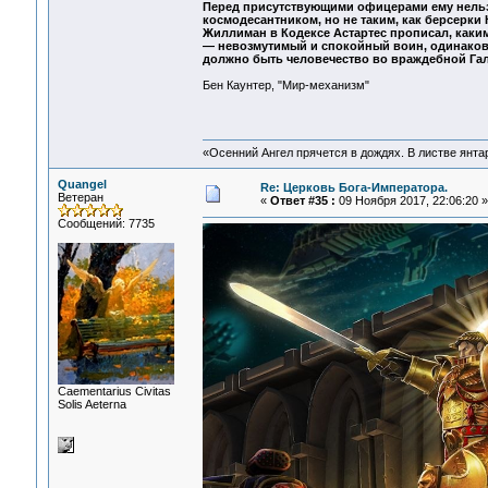
Перед присутствующими офицерами ему нельз
космодесантником, но не таким, как берсерк
Жиллиман в Кодексе Астартес прописал, каки
— невозмутимый и спокойный воин, одинаково
должно быть человечество во враждебной Гал
Бен Каунтер, "Мир-механизм"
«Осенний Ангел прячется в дождях. В листве янтарн
Quangel
Re: Церковь Бога-Императора.
Ветеран
«
Ответ #35 :
09 Ноября 2017, 22:06:20 »
Сообщений: 7735
Сaementarius Civitas
Solis Aeterna