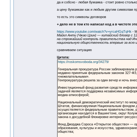
да и собсно - любая бумажка - стоит ровно столько
а цену бумажкам как и любым другим символам 
то есть это символы договоров
+ дело не в том кто написал код а в чистоте эт
https://www.youtube.com/watch?v=yrcaHGqTqHk
- М
Майкл Анти (Чжао Цзин) — китайский блогер с 
на строжайший контроль правительства над Ин
национальную общественность впервые за всю и
сравниваем ситуацию
Цитата:
https://roskomsvoboda.org/34279/
Генеральная прокуратура России заблокировала 
недавно принятым федеральным законом 327-ФЗ, 
«нежелательными».
Генпрокуратура решила за один вечер и ночь вне
Инвестиционный фонд развития средств информац
задачей является поддержка независимых информ
медиа-атмосферой;
Национальный демократический институт по меж
Штатов, финансируемая Национальным фондом де
осуществляется федеральным правительством, р
организации находится в Вашингтоне, округ Колу
закона о досудебной блокировке интернет-ресурс
Фонд Джорджа Сороса «Открытое общество» — ope
образования, культуры и искусства, здравоохран
общества;