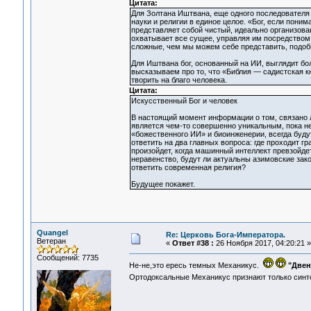
Цитата:
Для Золтана Иштвана, еще одного последователя
науки и религии в единое целое. «Бог, если пон
представляет собой чистый, идеально организова
охватывает все сущее, управляя им посредством
сложные, чем мы можем себе представить, подоб
Для Иштвана бог, основанный на ИИ, выглядит б
высказываем про то, что «Библия — садистская кн
творить на благо человека.
Цитата:
Искусственный Бог и человек
В настоящий момент информации о том, связано
является чем-то совершенно уникальным, пока не
«божественного ИИ» и биоинженерии, всегда буду
ответить на два главных вопроса: где проходит г
произойдет, когда машинный интеллект превзойде
неравенство, будут ли актуальны азимовские зако
ответить современная религия?
Будущее покажет.
Quangel
Re: Церковь Бога-Императора.
Ветеран
«
Ответ #38 :
26 Ноября 2017, 04:20:21 »
Сообщений: 7735
Не-не,это ересь темных Механикус.
"Двен
Ортодоксальные Механикус признают только синте