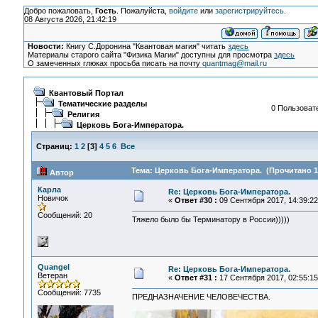
Добро пожаловать,
Гость
. Пожалуйста,
войдите
или
зарегистрируйтесь
.
08 Августа 2026, 21:42:19
Новости:
Книгу С.Доронина "Квантовая магия" читать
здесь
Материалы старого сайта "Физика Магии" доступны для просмотра
здесь
О замеченных глюках просьба писать на почту
quantmag@mail.ru
Квантовый Портал
Тематические разделы
0 Пользовате
Религия
Церковь Бога-Императора.
Страниц:
1
2
[
3
]
4
5
6
Все
Тема: Церковь Бога-Императора. (Прочитано 1
Автор
Карла
Re: Церковь Бога-Императора.
Новичок
«
Ответ #30 :
09 Сентября 2017, 14:39:22
Сообщений: 20
Тяжело было бы Терминатору в России)))))
Quangel
Re: Церковь Бога-Императора.
Ветеран
«
Ответ #31 :
17 Сентября 2017, 02:55:15
Сообщений: 7735
ПРЕДНАЗНАЧЕНИЕ ЧЕЛОВЕЧЕСТВА.