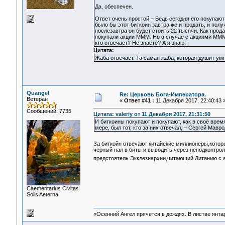
Да, обеспечен.
Ответ очень простой – Ведь сегодня его покупают 
было бы этот биткоин завтра же и продать, и пол
послезавтра он будет стоить 22 тысячи. Как прод
покупали акции МММ. Но в случае с акциями МММ, п
кто отвечает? Не знаете? А я знаю!
Цитата:
Жаба отвечает. Та самая жаба, которая душит умн
Quangel
Re: Церковь Бога-Императора.
Ветеран
«
Ответ #41 :
11 Декабря 2017, 22:40:43 
Сообщений: 7735
Цитата: valeriy от 11 Декабря 2017, 21:31:50
И биткоины покупают и покупают, как в своё вре
мере, был тот, кто за них отвечал, – Сергей Мавро
За биткойн отвечают китайские миллионеры,кото
черный нал в биты и выводить через неподконтрол
предстоятель Экклезиархии,читающий Литанию с а
Сaementarius Civitas
Solis Aeterna
«Осенний Ангел прячется в дождях. В листве янтарн