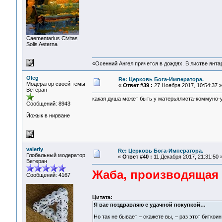
Сaementarius Civitas
Solis Aeterna
«Осенний Ангел прячется в дождях. В листве янтарн
Oleg
Re: Церковь Бога-Императора.
Модератор своей темы
«
Ответ #39 :
27 Ноября 2017, 10:54:37 »
Ветеран
какая душа может быть у матерьялиста-коммуно-у
Сообщений: 8943
Йожык в нирване
valeriy
Re: Церковь Бога-Императора.
Глобальный модератор
«
Ответ #40 :
11 Декабря 2017, 21:31:50 
Ветеран
Жаба, производящая
Сообщений: 4167
Цитата:
Я вас поздравляю с удачной покупкой…
Но так не бывает – скажете вы, – раз этот биткои