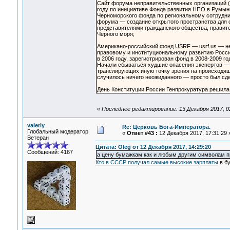
Сайт форума неправительственных организаций (
году по инициативе Фонда развития НПО в Румын
Черноморского фонда по региональному сотрудни
форума — создание открытого пространства для 
представителями гражданского общества, прави
Черного моря;
Американо-российский фонд USRF — usrf.us — не
правовому и институциональному развитию Росси
в 2006 году, зарегистрирован фонд в 2008-2009 го
Начали сбываться худшие опасения экспертов — 
транслирующих иную точку зрения на происходящи
случилось ничего неожиданного — просто был сдел
День Конституции России Генпрокуратура решила
«
Последнее редактирование: 13 Декабря 2017, 02
valeriy
Re: Церковь Бога-Императора.
Глобальный модератор
«
Ответ #43 :
12 Декабря 2017, 17:31:29 
Ветеран
Цитата: Oleg от 12 Декабря 2017, 14:29:20
Сообщений: 4167
а цену бумажкам как и любым другим символам 
Кто в СССР получал самые высокие зарплаты
в бу