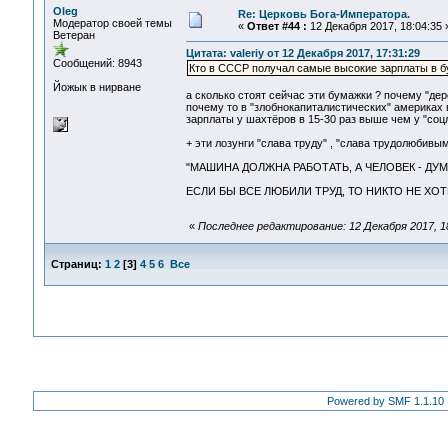
Oleg
Re: Церковь Бога-Императора.
Модератор своей темы
«
Ответ #44 :
12 Декабря 2017, 18:04:35 
Ветеран
Цитата: valeriy от 12 Декабря 2017, 17:31:29
Сообщений: 8943
Кто в СССР получал самые высокие зарплаты в 
Йожык в нирване
а сколько стоят сейчас эти бумажки ? почему "де
почему то в "злобнокапиталистических" америка
зарплаты у шахтёров в 15-30 раз выше чем у "со
+ эти лозунги "слава труду" , "слава трудолюбив
"МАШИНА ДОЛЖНА РАБОТАТЬ, А ЧЕЛОВЕК - ДУМАТЬ
ЕСЛИ БЫ ВСЕ ЛЮБИЛИ ТРУД, ТО НИКТО НЕ ХОТ
«
Последнее редактирование: 12 Декабря 2017, 18
Страниц:
1
2
[
3
]
4
5
6
Все
Powered by SMF 1.1.10