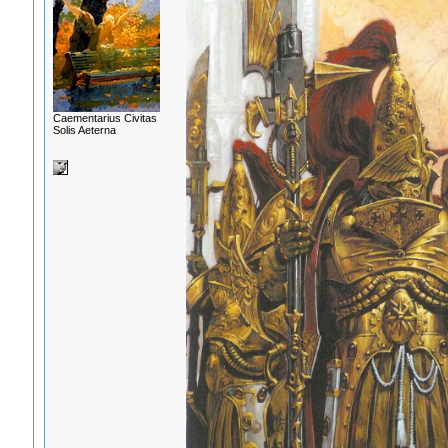
Сaementarius Civitas
Solis Aeterna