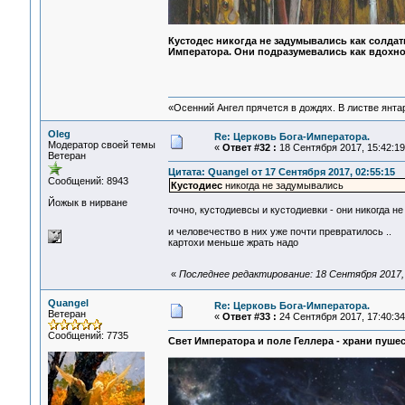
Кустодес никогда не задумывались как солда
Императора. Они подразумевались как вдохнов
«Осенний Ангел прячется в дождях. В листве янтарн
Oleg
Re: Церковь Бога-Императора.
Модератор своей темы
«
Ответ #32 :
18 Сентября 2017, 15:42:19
Ветеран
Цитата: Quangel от 17 Сентября 2017, 02:55:15
Сообщений: 8943
Кустодиес
никогда не задумывались
Йожык в нирване
точно, кустодиевсы и кустодиевки - они никогда 
и человечество в них уже почти превратилось ..
картохи меньше жрать надо
«
Последнее редактирование: 18 Сентября 2017, 
Quangel
Re: Церковь Бога-Императора.
Ветеран
«
Ответ #33 :
24 Сентября 2017, 17:40:34
Сообщений: 7735
Свет Императора и поле Геллера - храни пуше