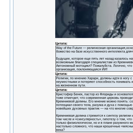
Цитата:
Way of the Future — религиозная организация,о
божество на базе искусственного интеллекта дл
Будущее, которое еще пять лет назад казалось н
возможным благодаря специалистам из Кремниево
Автономный мотоцикл? Пожалуйста. Логично, что
организация, поклоняющаяся ИИ!
Цитата:
Религии, по мнению Харари, должны идти в ногу 
неуместными и потеряют способность понимать и
на жизненном пути.
Цитата:
Кристофер Бенек, пастор из Флориды и основатель
тоже отмечает, что современная церковь проводи
Кремниевой долины. Его мнение можно понять: с
потенциал своего тела, разума и духа с помощью
новейших духовных практик — на что многие сов
Кремниевая долина стремится к синтезу религии и
том числе и «сингулярность», гипотезу о том, чт
только физиологически, но и в плане разумного м
настолько сложного, что наши крошечные «мясные
века?