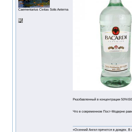
Сaementarius Civitas Solis Aeterna
Рказбавленный в концентрации 50%\50
Что в современном Пост-Модерне равн
«Осенний Ангел прячется в дождях. В л