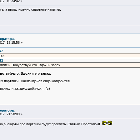
17, 10:34:42 »
имела ввиду именно спиртные напитки.
ератора.
17, 13:15:58 »
42
ки.
12
рягись. Почувствуй-кто. Вдохни запах.
вствуй-кто. Вдохни
его
запах.
них портянки.. наслаждайся енда колдобится
ртянку и аж заколдобился… (с)
ератора.
17, 21:50:09 »
чно,анекдоты про портянки будут прокляты Святым Престолом!