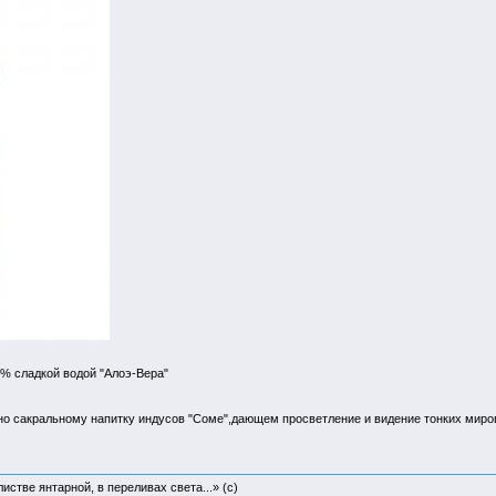
% сладкой водой "Алоэ-Вера"
о сакральному напитку индусов "Соме",дающем просветление и видение тонких мир
истве янтарной, в переливах света...» (c)