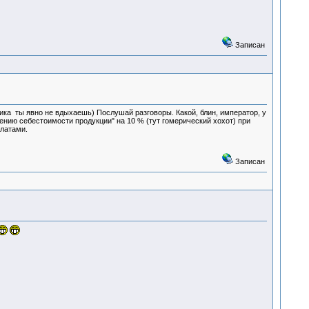
Записан
ника ты явно не вдыхаешь) Послушай разговоры. Какой, блин, император, у
ению себестоимости продукции" на 10 % (тут гомерический хохот) при
 латами.
Записан