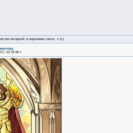
истве янтарной, в переливах света...» (c)
ератора.
17, 02:39:38 »