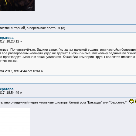
истве янтарной, в переливах света...» (c)
ератора.
17, 18:28:12 »
рягись. Почувствуй-кто. Вдохни запах.(ну запах паленой водяры или настойки боярыш
 все разворованы-кольчуги удар не держат. Нитки-гнилые! поскольку задания по "сниж
о производить можно в таких условиях. Какая блин империя. трусы свалятся вместе с
и чемтотам.
 2017, 08:04:44 от terra
»
ератора.
17, 18:54:49 »
ельно очищенный через угольные фильтры белый ром "Бакарди" или "Барселло".