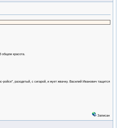
 В общем красота.
с-ройсе", разодетый, с сигарой, и жует жвачку. Василий Иванович тащится
Записан