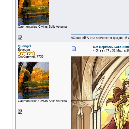
Сaementarius Civitas Solis Aeterna
«Осенний Ангел прячется в дождях. В л
Quangel
Re: Церковь Бога-Имп
Ветеран
«
Ответ #7 :
31 Марта 20
Сообщений: 7733
Сaementarius Civitas Solis Aeterna