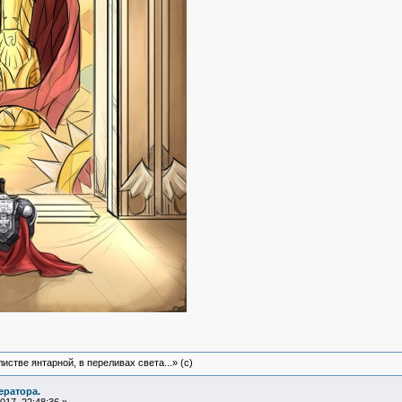
истве янтарной, в переливах света...» (c)
ератора.