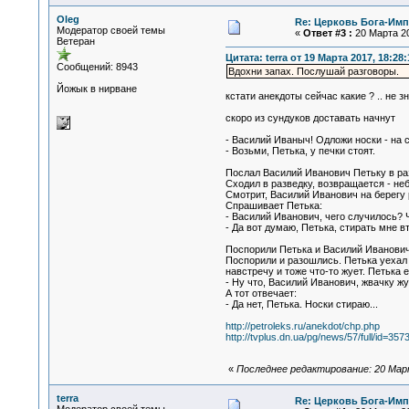
Oleg
Re: Церковь Бога-Имп
Модератор своей темы
«
Ответ #3 :
20 Марта 20
Ветеран
Цитата: terra от 19 Марта 2017, 18:28:
Сообщений: 8943
Вдохни запах. Послушай разговоры.
Йожык в нирване
кстати анекдоты сейчас какие ? .. не зн
скоро из сундуков доставать начнут
- Василий Иваныч! Одложи носки - на с
- Возьми, Петька, у печки стоят.
Послал Василий Иванович Петьку в раз
Сходил в разведку, возвращается - неб
Смотрит, Василий Иванович на берегу 
Спрашивает Петька:
- Василий Иванович, чего случилось? 
- Да вот думаю, Петька, стирать мне в
Поспорили Петька и Василий Иванович, 
Поспорили и разошлись. Петька уехал в
навстречу и тоже что-то жует. Петька 
- Ну что, Василий Иванович, жвачку ж
А тот отвечает:
- Да нет, Петька. Носки стираю...
http://petroleks.ru/anekdot/chp.php
http://tvplus.dn.ua/pg/news/57/full/id=357
«
Последнее редактирование: 20 Март
terra
Re: Церковь Бога-Имп