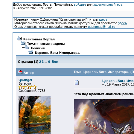
Добро пожаловать,
Гость
. Пожалуйста,
войдите
или
зарегистрируйтесь
.
06 Августа 2026, 19:57:02
Новости:
Книгу С.Доронина "Квантовая магия" читать
здесь
Материалы старого сайта "Физика Магии" доступны для просмотра
здесь
О замеченных глюках просьба писать на почту
quantmag@mail.ru
Квантовый Портал
Тематические разделы
Религия
Церковь Бога-Императора.
Страниц:
[
1
]
2
3
...
6
Все
Тема: Церковь Бога-Императора. (П
Автор
Quangel
Церковь Бога-Имп
Ветеран
«
:
19 Марта 2017, 16
Сообщений: 7733
"Кто под Красным Знаменем раненый