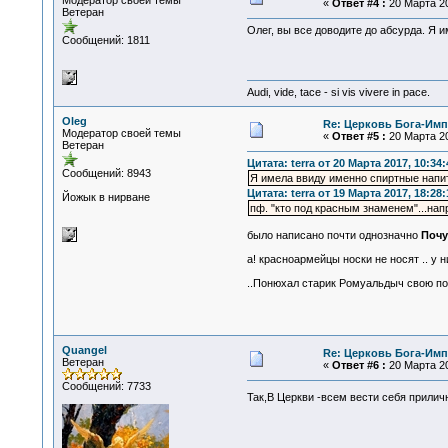
Модератор своей темы
«
Ответ #4 :
20 Марта 20
Ветеран
Олег, вы все доводите до абсурда. Я 
Сообщений: 1811
Audi, vide, tace - si vis vivere in pace.
Oleg
Re: Церковь Бога-Имп
Модератор своей темы
«
Ответ #5 :
20 Марта 20
Ветеран
Цитата: terra от 20 Марта 2017, 10:34:
Сообщений: 8943
Я имела ввиду именно спиртные напит
Цитата: terra от 19 Марта 2017, 18:28:
Йожык в нирване
пф. "кто под красным знаменем"...нап
было написано почти однозначно
Почу
а! красноармейцы носки не носят .. у 
..Понюхал старик Ромуальдыч свою по
Quangel
Re: Церковь Бога-Имп
Ветеран
«
Ответ #6 :
20 Марта 20
Сообщений: 7733
Так,В Церкви -всем вести себя прили