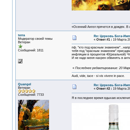
«Осенний Ангел прячется в дождях. В л
terra
Re: Церковь Бога-Имп
Модератор своей темы
«
Ответ #1 :
19 Марта 20
Ветеран
пф. "кто под красным знаменем"...нап
Сообщений: 1811
тебя под "красным знаменем".присадки
инфляции в процентов 40(реальной) Чт
И не надо меня нахрен обвинять в ант
«
Последнее редактирование: 20 Марта
Audi, vide, tace - si vis vivere in pace.
Quangel
Re: Церковь Бога-Имп
Ветеран
«
Ответ #2 :
19 Марта 20
Сообщений: 7733
Я в последнее время вдыхаю исключит