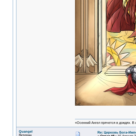
«Осенний Ангел прячется в дождях. В л
Quangel
Re: Церковь Бога-Имп
Ветеран