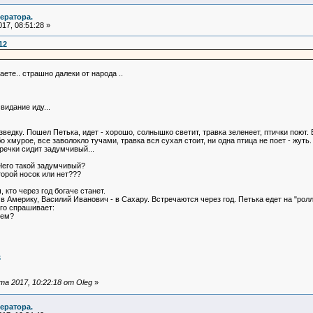
ератора.
17, 08:51:28 »
12
аете.. страшно далеки от народа ..
видание иду...
ведку. Пошел Петька, идет - хорошо, солнышко светит, травка зеленеет, птички поют.
о хмурое, все заволокло тучами, травка вся сухая стоит, ни одна птица не поет - жуть.
речки сидит задумчивый...
Чего такой задумчивый?
торой носок или нет???
кто через год богаче станет.
 Америку, Василий Иванович - в Сахару. Встречаются через год. Петька едет на "ролл
его спрашивает:
уем?
3
а 2017, 10:22:18 от Oleg
»
ератора.