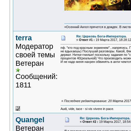
«Осенний Ангел прячется в дождях. В листве
terra
Re: Церковь Бога-Императора.
«
Ответ #1 :
19 Марта 2017, 18:28:12
Модератор
пф. "кто под красным знаменем"...напрягись.
не вдыхаешь) Послушай разговоры. Какой, бли
своей темы
держат. Нитки-гнилые! поскольку задания по 
процентов 40(реальной) Что производить можн
Ветеран
И не надо меня нахрен обвинять в анти чемто
Сообщений:
1811
«
Последнее редактирование: 20 Марта 2017, 
Audi, vide, tace - si vis vivere in pace.
Quangel
Re: Церковь Бога-Императора.
«
Ответ #2 :
19 Марта 2017, 18:54
Ветеран