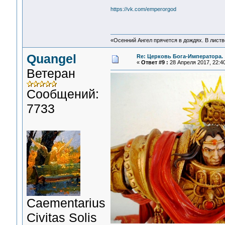
https://vk.com/emperorgod
«Осенний Ангел прячется в дождях. В листве
Quangel
Re: Церковь Бога-Императора.
«
Ответ #9 :
28 Апреля 2017, 22:40
Ветеран
Сообщений:
7733
Сaementarius
Civitas Solis