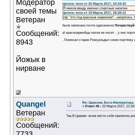
Модератор
Цитата: terra от 20 Марта 2017, 10:34:42
Я имела ввиду именно спиртные напитки.
своей темы
Цитата: terra от 19 Марта 2017, 18:28:12
Ветеран
пф. "кто под красным знаменем"...напрягись. 
было написано почти однозначно
Почувствуй-
Сообщений:
а! красноармейцы носки не носят .. у них пор
8943
..Понюхал старик Ромуальдыч свою портянку 
Йожык в
нирване
Quangel
Re: Церковь Бога-Императора.
«
Ответ #6 :
20 Марта 2017, 21:50
Ветеран
Так,В Церкви -всем вести себя прилично,а
Сообщений:
7733