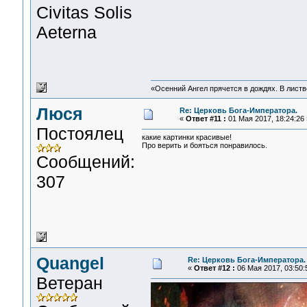
Civitas Solis
Aeterna
«Осенний Ангел прячется в дождях. В листве
Люся
Re: Церковь Бога-Императора.
«
Ответ #11 :
01 Мая 2017, 18:24:26 
Постоялец
какие картинки красивые!
Про верить и бояться понравилось.
Сообщений:
307
Quangel
Re: Церковь Бога-Императора.
«
Ответ #12 :
06 Мая 2017, 03:50:
Ветеран