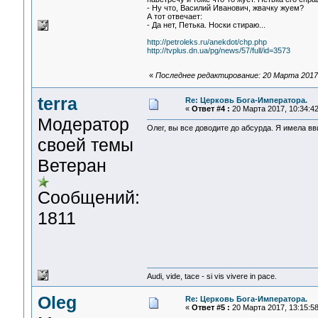
- Ну что, Василий Иванович, жвачку жуем?
А тот отвечает:
- Да нет, Петька. Носки стираю...
http://petroleks.ru/anekdot/chp.php
http://tvplus.dn.ua/pg/news/57/full/id=3573
«
Последнее редактирование: 20 Марта 2017,
terra
Re: Церковь Бога-Императора.
«
Ответ #4 :
20 Марта 2017, 10:34:42
Модератор
Олег, вы все доводите до абсурда. Я имела в
своей темы
Ветеран
Сообщений:
1811
Audi, vide, tace - si vis vivere in pace.
Oleg
Re: Церковь Бога-Императора.
«
Ответ #5 :
20 Марта 2017, 13:15:58