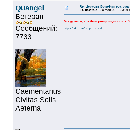
Quangel
Re: Церковь Бога-Императора.
«
Ответ #14 :
20 Мая 2017, 23:01:
Ветеран
Мы думаем, что Император видит нас с Зо
Сообщений:
https://vk.com/emperorgod
7733
Сaementarius
Civitas Solis
Aeterna