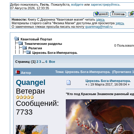
Добро пожаловать,
Гость
. Пожалуйста,
войдите
или
зарегистрируйтесь
.
07 Августа 2026, 12:33:35
Новости:
Книгу С.Доронина "Квантовая магия" читать
здесь
Материалы старого сайта "Физика Магии" доступны для просмотра
здесь
О замеченных глюках просьба писать на почту
quantmag@mail.ru
Квантовый Портал
Тематические разделы
0 Пользовате
Религия
Церковь Бога-Императора.
Страниц:
[
1
]
2
3
...
6
Все
Тема: Церковь Бога-Императора. (Прочитано 1
Автор
Quangel
Церковь Бога-Императора.
«
:
19 Марта 2017, 16:09:04 »
Ветеран
"Кто под Красным Знаменем раненый иде
Сообщений:
7733