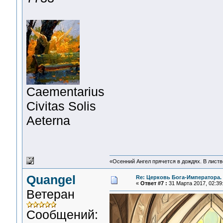
Сaementarius
Civitas Solis
Aeterna
«Осенний Ангел прячется в дождях. В листве
Quangel
Re: Церковь Бога-Императора.
«
Ответ #7 :
31 Марта 2017, 02:39
Ветеран
Сообщений: