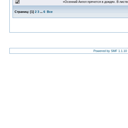
«Осенний Ангел прячется в дождях. В листве
Страниц:
[
1
]
2
3
...
6
Все
Powered by SMF 1.1.10