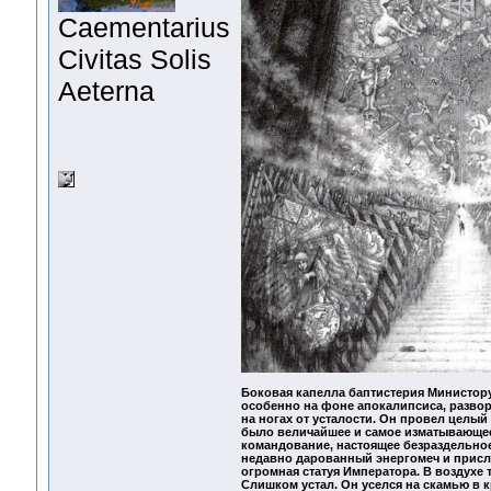
Сaementarius
Civitas Solis
Aeterna
Боковая капелла баптистерия Министору
особенно на фоне апокалипсиса, развор
на ногах от усталости. Он провел целый
было величайшее и самое изматывающее 
командование, настоящее безраздельно
недавно дарованный энергомеч и присло
огромная статуя Императора. В воздухе 
Слишком устал. Он уселся на скамью в к