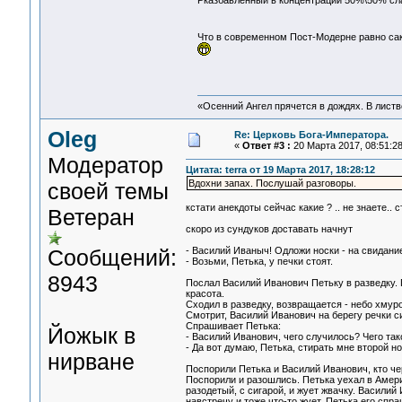
Рказбавленный в концентрации 50%\50% сла
Что в современном Пост-Модерне равно са
«Осенний Ангел прячется в дождях. В листве
Oleg
Re: Церковь Бога-Императора.
«
Ответ #3 :
20 Марта 2017, 08:51:28
Модератор
Цитата: terra от 19 Марта 2017, 18:28:12
Вдохни запах. Послушай разговоры.
своей темы
кстати анекдоты сейчас какие ? .. не знаете.. 
Ветеран
скоро из сундуков доставать начнут
Сообщений:
- Василий Иваныч! Одложи носки - на свидание 
- Возьми, Петька, у печки стоят.
8943
Послал Василий Иванович Петьку в разведку. П
красота.
Сходил в разведку, возвращается - небо хмурое
Смотрит, Василий Иванович на берегу речки с
Спрашивает Петька:
Йожык в
- Василий Иванович, чего случилось? Чего та
- Да вот думаю, Петька, стирать мне второй н
нирване
Поспорили Петька и Василий Иванович, кто чер
Поспорили и разошлись. Петька уехал в Америк
разодетый, с сигарой, и жует жвачку. Василий
навстречу и тоже что-то жует. Петька его спра