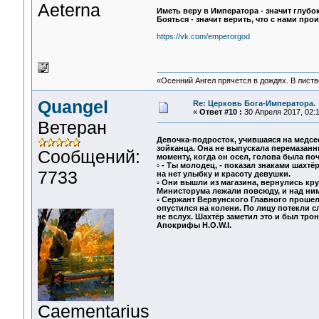
Aeterna
Иметь веру в Императора - значит глубок
Бояться - значит верить, что с нами прои
https://vk.com/emperorgod
«Осенний Ангел прячется в дождях. В листве
Quangel
Re: Церковь Бога-Императора.
«
Ответ #10 :
30 Апреля 2017, 02:1
Ветеран
Девочка-подросток, учившаяся на медсе
зойканца. Она не выпускала перемазанн
Сообщений:
моменту, когда он осел, голова была по
▫ - Ты молодец, - показал знаками шахт
7733
на нет улыбку и красоту девушки.
▫ Они вышли из магазина, вернулись кр
Министорума лежали повсюду, и над ним
▫ Сержант Вервунского Главного прошел
опустился на колени. По лицу потекли с
не вслух. Шахтёр заметил это и был трон
Апокрифы H.O.W.I.
Сaementarius