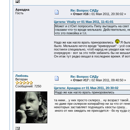
Ариадна
Re: Вопрос СИДу
Гость
«
Ответ #16 :
01 Мая 2011, 20:30:02 »
Цитата: Vitaliy от 01 Мая 2011, 11:41:01
Может и стОит попросить Пипу вытащить на свет
глазами что-то вроде мелькало. Действительно, 
что это помойка и т.п.
Надо же как нагло врать приноровились
Я была
было. Мелькало нечто вроде "криворукая" - усё с
постинги специально, чтоб народ не увидел как ч
очередную - вот за это тебя забанить бы не меша
Он итак тут редко вещал в последнее время. И во
Любовь
Re: Вопрос СИДу
Ветеран
«
Ответ #17 :
02 Мая 2011, 09:40:50 »
Сообщений: 7250
Цитата: Ариадна от 01 Мая 2011, 20:30:02
Надо же как нагло врать приноровились
та ниии... у них просто склероз... ну возраст такой..
но даже при склерозе копирайтер ни за что от ген
некоторых заставляет подчищать хвосты сразу...
иного от них ожидать не приходится - бо ну куда 