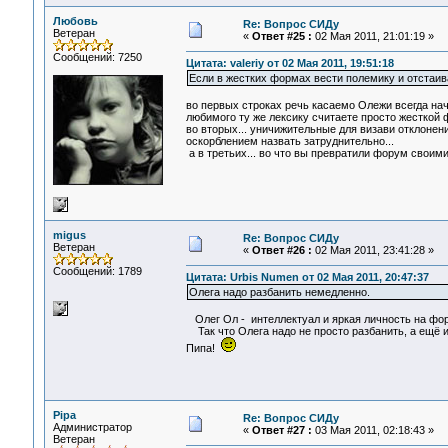
Любовь
Re: Вопрос СИДу
Ветеран
«
Ответ #25 :
02 Мая 2011, 21:01:19 »
Сообщений: 7250
Цитата: valeriy от 02 Мая 2011, 19:51:18
Если в жестких формах вести полемику и отстаив
во первых строках речь касаемо Олежи всегда нач
любимого ту же лексику считаете просто жесткой ф
во вторых... уничижительные для визави отклонен
оскорблением назвать затруднительно...
а в третьих... во что вы превратили форум своим
migus
Re: Вопрос СИДу
Ветеран
«
Ответ #26 :
02 Мая 2011, 23:41:28 »
Сообщений: 1789
Цитата: Urbis Numen от 02 Мая 2011, 20:47:37
Олега надо разбанить немедленно.
Олег Ол - интеллектуал и яркая личность на фор
Так что Олега надо не просто разбанить, а ещё и
Пипа!
Pipa
Re: Вопрос СИДу
Администратор
«
Ответ #27 :
03 Мая 2011, 02:18:43 »
Ветеран