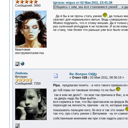
Цитата: migus от 02 Мая 2011, 23:41:28
Сообщений: 3660
Общаясь с ним, мы все становимся умней ... и да
Да я бы и не прочь стать умнее
, да только м
хватает для нормального житья. Ведь совершенно 
Можно подумать, что я этому мешаю. Да я только р
раз склочный ипподром я не позволю. И если кому-
не стану, тем более что раньше уже все было огово
Квантовая
инструменталистка
Любовь
Re: Вопрос СИДу
Ветеран
«
Ответ #28 :
03 Мая 2011, 08:36:19 »
Сообщений: 7250
Pipa
, предлагаю понять - а чего такого привнесл
до той поры он таковым почему-то не был
так в ком же дело? - по мне так причина в Вас, а 
за дверь надо бы Вам выйти...
вся сермяга в том, что Вы пригласили на форум Ви
переходя на личности, причем - на те, которые ва
показывать пальцем кого, бо все и так это знают
так что, про стать умнее с Виталием - ну оч сомн
собственным мнением им при этом надоть расстать