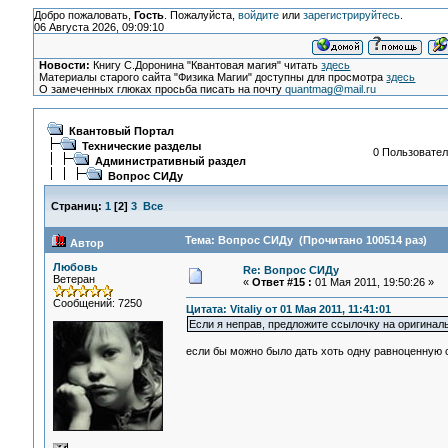
Добро пожаловать,
Гость
. Пожалуйста,
войдите
или
зарегистрируйтесь
.
06 Августа 2026, 09:09:10
Новости:
Книгу С.Доронина "Квантовая магия" читать
здесь
Материалы старого сайта "Физика Магии" доступны для просмотра
здесь
О замеченных глюках просьба писать на почту
quantmag@mail.ru
Квантовый Портал
Технические разделы
0 Пользовател
Административный раздел
Вопрос СИДу
Страниц:
1
[
2
]
3
Все
Тема: Вопрос СИДу (Прочитано 100514 раз)
Автор
Любовь
Re: Вопрос СИДу
Ветеран
«
Ответ #15 :
01 Мая 2011, 19:50:26 »
Сообщений: 7250
Цитата: Vitaliy от 01 Мая 2011, 11:41:01
Если я неправ, предложите ссылочку на оригинал
если бы можно было дать хоть одну равноценную с