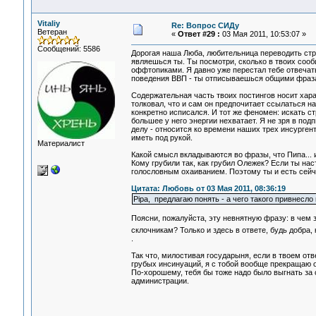
Vitaliy
Re: Вопрос СИДу
Ветеран
«
Ответ #29 :
03 Мая 2011, 10:53:07 »
Сообщений: 5586
Дорогая наша Люба, любительница переводить стр
являешься ты. Ты посмотри, сколько в твоих сооб
оффтопиками. Я давно уже перестал тебе отвечать
поведения ВВП - ты отписываешься общими фраз
Содержательная часть твоих постингов носит хара
толковал, что и сам он предпочитает ссылаться на
конкретно исписался. И тот же феномен: искать с
большее у него энергии нехватает. Я не зря в под
делу - относится ко времени наших трех инсургент
иметь под рукой.
Материалист
Какой смысл вкладываются во фразы, что Пипа... и
Кому грубили так, как грубил Олежек? Если ты на
голословным охаиванием. Поэтому ты и есть сейч
Цитата: Любовь от 03 Мая 2011, 08:36:19
Pipa, предлагаю понять - а чего такого привнес
Поясни, пожалуйста, эту невнятную фразу: в чем 
склочникам? Только и здесь в ответе, будь добра,
.
Так что, милостивая государыня, если в твоем от
грубых инсинуаций, я с тобой вообще прекращаю о
По-хорошему, тебя бы тоже надо было выгнать за с
администрации.