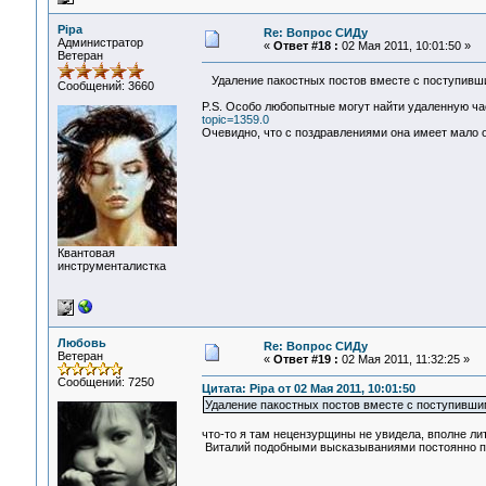
Pipa
Re: Вопрос СИДу
Администратор
«
Ответ #18 :
02 Мая 2011, 10:01:50 »
Ветеран
Удаление пакостных постов вместе с поступивши
Сообщений: 3660
P.S. Особо любопытные могут найти удаленную ч
topic=1359.0
Очевидно, что с поздравлениями она имеет мало 
Квантовая
инструменталистка
Любовь
Re: Вопрос СИДу
Ветеран
«
Ответ #19 :
02 Мая 2011, 11:32:25 »
Сообщений: 7250
Цитата: Pipa от 02 Мая 2011, 10:01:50
Удаление пакостных постов вместе с поступившим
что-то я там нецензурщины не увидела, вполне лите
Виталий подобными высказываниями постоянно пол