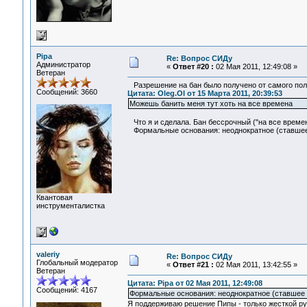
Pipa
Re: Вопрос СИДу
Администратор
«
Ответ #20 :
02 Мая 2011, 12:49:08 »
Ветеран
Разрешение на бан было получено от самого пол
Сообщений: 3660
Цитата: Oleg.Ol от 15 Марта 2011, 20:39:53
Можешь банить меня тут хоть на все времена
Что я и сделала. Бан бессрочный ("на все времен
Формальные основания: неоднократное (ставшее 
Квантовая
инструменталистка
valeriy
Re: Вопрос СИДу
Глобальный модератор
«
Ответ #21 :
02 Мая 2011, 13:42:55 »
Ветеран
Цитата: Pipa от 02 Мая 2011, 12:49:08
Сообщений: 4167
Формальные основания: неоднократное (ставшее с
Я поддерживаю решение Пипы - только жесткой рук