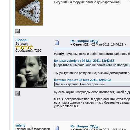
ситуация на форуме вполне демократичная.
Любовь
Re: Вопрос СИДу
Ветеран
«
Ответ #22 :
02 Мая 2011, 16:46:21 »
Сообщений: 7250
valeriy
, сударь, тогда и себя попросите забанить
Цитата: valeriy от 02 Мая 2011, 13:42:55
Обратите внимание, она не банит кого не попядя
ну уж тут явное разделение, о какой демократии р
Цитата: Pipa от 02 Мая 2011, 12:49:08
Что я и сделала. Бан бессрочный
ну если админ клоунады себе позволяет, какой с др
пы.сы. оскорбления ввп в адрес большинства фор
ну эт как водится - в своем глазу бревна не увидать
ужо молчали бы...
valeriy
Re: Вопрос СИДу
Глобальный модератор
«
Ответ #23 :
02 Мая 2011, 19:51:18 »