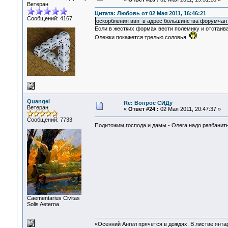
Ветеран
Цитата: Любовь от 02 Мая 2011, 16:46:21
Сообщений: 4167
оскорбления ввп в адрес большинства форумчан
Если в жестких формах вести полемику и отстаива
Олежки покажется трелью соловья
Quangel
Re: Вопрос СИДу
Ветеран
«
Ответ #24 :
02 Мая 2011, 20:47:37 »
Сообщений: 7733
Подитожим,господа и дамы - Олега надо разбани
Сaementarius Civitas
Solis Aeterna
«Осенний Ангел прячется в дождях. В листве янтарн