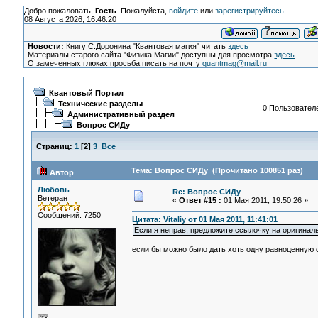
Добро пожаловать,
Гость
. Пожалуйста,
войдите
или
зарегистрируйтесь
.
08 Августа 2026, 16:46:20
Новости:
Книгу С.Доронина "Квантовая магия" читать
здесь
Материалы старого сайта "Физика Магии" доступны для просмотра
здесь
О замеченных глюках просьба писать на почту
quantmag@mail.ru
Квантовый Портал
Технические разделы
0 Пользователе
Административный раздел
Вопрос СИДу
Страниц:
1
[
2
]
3
Все
Тема: Вопрос СИДу (Прочитано 100851 раз)
Автор
Любовь
Re: Вопрос СИДу
Ветеран
«
Ответ #15 :
01 Мая 2011, 19:50:26 »
Сообщений: 7250
Цитата: Vitaliy от 01 Мая 2011, 11:41:01
Если я неправ, предложите ссылочку на оригинал
если бы можно было дать хоть одну равноценную с