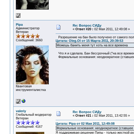
Pipa
Re: Вопрос СИДу
Администратор
«
Ответ #20 :
02 Мая 2011, 12:49:08 »
Ветеран
Разрешение на бан было получено от самого пол
Сообщений: 3660
Цитата: Oleg.Ol от 15 Марта 2011, 20:39:53
Можешь банить меня тут хоть на все времена
Что я и сделала. Бан бессрочный ("на все времен
Формальные основания: неоднократное (ставшее 
Квантовая
инструменталистка
valeriy
Re: Вопрос СИДу
Глобальный модератор
«
Ответ #21 :
02 Мая 2011, 13:42:55 »
Ветеран
Цитата: Pipa от 02 Мая 2011, 12:49:08
Сообщений: 4167
Формальные основания: неоднократное (ставшее с
Я поддерживаю решение Пипы - только жесткой рук