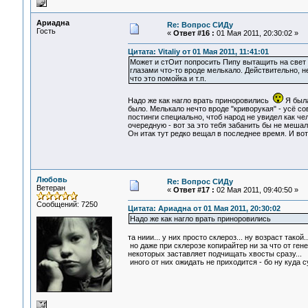
Ариадна
Re: Вопрос СИДу
Гость
«
Ответ #16 :
01 Мая 2011, 20:30:02 »
Цитата: Vitaliy от 01 Мая 2011, 11:41:01
Может и стОит попросить Пипу вытащить на свет
глазами что-то вроде мелькало. Действительно, 
что это помойка и т.п.
Надо же как нагло врать приноровились
Я была
было. Мелькало нечто вроде "криворукая" - усё с
постинги специально, чтоб народ не увидел как ч
очередную - вот за это тебя забанить бы не меша
Он итак тут редко вещал в последнее время. И во
Любовь
Re: Вопрос СИДу
Ветеран
«
Ответ #17 :
02 Мая 2011, 09:40:50 »
Сообщений: 7250
Цитата: Ариадна от 01 Мая 2011, 20:30:02
Надо же как нагло врать приноровились
та ниии... у них просто склероз... ну возраст такой..
но даже при склерозе копирайтер ни за что от ген
некоторых заставляет подчищать хвосты сразу...
иного от них ожидать не приходится - бо ну куда 