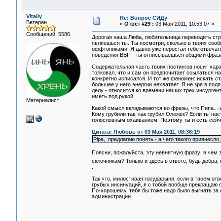
Vitaliy
Re: Вопрос СИДу
Ветеран
«
Ответ #29 :
03 Мая 2011, 10:53:07 »
Сообщений: 5586
Дорогая наша Люба, любительница переводить стр
являешься ты. Ты посмотри, сколько в твоих сооб
оффтопиками. Я давно уже перестал тебе отвечать
поведения ВВП - ты отписываешься общими фраз
Содержательная часть твоих постингов носит хара
толковал, что и сам он предпочитает ссылаться на
конкретно исписался. И тот же феномен: искать с
большее у него энергии нехватает. Я не зря в под
делу - относится ко времени наших трех инсургент
иметь под рукой.
Материалист
Какой смысл вкладываются во фразы, что Пипа... и
Кому грубили так, как грубил Олежек? Если ты на
голословным охаиванием. Поэтому ты и есть сейч
Цитата: Любовь от 03 Мая 2011, 08:36:19
Pipa, предлагаю понять - а чего такого привнес
Поясни, пожалуйста, эту невнятную фразу: в чем 
склочникам? Только и здесь в ответе, будь добра,
.
Так что, милостивая государыня, если в твоем от
грубых инсинуаций, я с тобой вообще прекращаю о
По-хорошему, тебя бы тоже надо было выгнать за с
администрации.