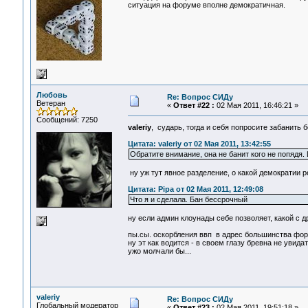
ситуация на форуме вполне демократичная.
Любовь
Re: Вопрос СИДу
Ветеран
«
Ответ #22 :
02 Мая 2011, 16:46:21 »
Сообщений: 7250
valeriy
, сударь, тогда и себя попросите забанить
Цитата: valeriy от 02 Мая 2011, 13:42:55
Обратите внимание, она не банит кого не попядя
ну уж тут явное разделение, о какой демократии р
Цитата: Pipa от 02 Мая 2011, 12:49:08
Что я и сделала. Бан бессрочный
ну если админ клоунады себе позволяет, какой с др
пы.сы. оскорбления ввп в адрес большинства фор
ну эт как водится - в своем глазу бревна не увидать
ужо молчали бы...
valeriy
Re: Вопрос СИДу
Глобальный модератор
«
Ответ #23 :
02 Мая 2011, 19:51:18 »