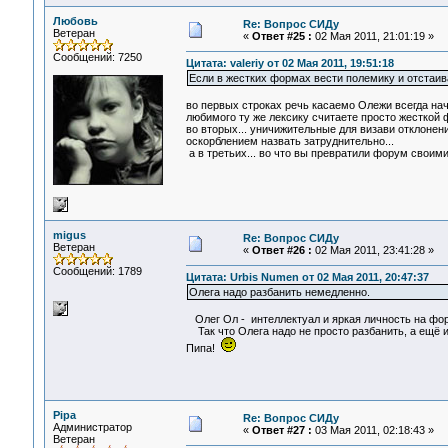
Любовь
Re: Вопрос СИДу
Ветеран
«
Ответ #25 :
02 Мая 2011, 21:01:19 »
Сообщений: 7250
Цитата: valeriy от 02 Мая 2011, 19:51:18
Если в жестких формах вести полемику и отстаив
во первых строках речь касаемо Олежи всегда нач
любимого ту же лексику считаете просто жесткой ф
во вторых... уничижительные для визави отклонен
оскорблением назвать затруднительно...
а в третьих... во что вы превратили форум своим
migus
Re: Вопрос СИДу
Ветеран
«
Ответ #26 :
02 Мая 2011, 23:41:28 »
Сообщений: 1789
Цитата: Urbis Numen от 02 Мая 2011, 20:47:37
Олега надо разбанить немедленно.
Олег Ол - интеллектуал и яркая личность на фор
Так что Олега надо не просто разбанить, а ещё и
Пипа!
Pipa
Re: Вопрос СИДу
Администратор
«
Ответ #27 :
03 Мая 2011, 02:18:43 »
Ветеран