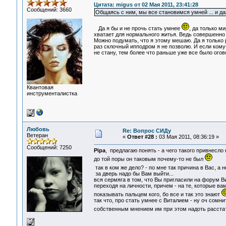
Цитата: migus от 02 Мая 2011, 23:41:28
Сообщений: 3660
Общаясь с ним, мы все становимся умней ... и да
Да я бы и не прочь стать умнее
, да только м
хватает для нормального житья. Ведь совершенно 
Можно подумать, что я этому мешаю. Да я только р
раз склочный ипподром я не позволю. И если кому-
не стану, тем более что раньше уже все было огово
Квантовая
инструменталистка
Любовь
Re: Вопрос СИДу
Ветеран
«
Ответ #28 :
03 Мая 2011, 08:36:19 »
Сообщений: 7250
Pipa
, предлагаю понять - а чего такого привнесл
до той поры он таковым почему-то не был
так в ком же дело? - по мне так причина в Вас, а 
за дверь надо бы Вам выйти...
вся сермяга в том, что Вы пригласили на форум Ви
переходя на личности, причем - на те, которые ва
показывать пальцем кого, бо все и так это знают
так что, про стать умнее с Виталием - ну оч сомн
собственным мнением им при этом надоть расстать