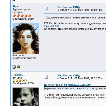
Pipa
Re: Вопрос СИДу
Администратор
«
Ответ #18 :
02 Мая 2011, 10:01:50 »
Ветеран
Удаление пакостных постов вместе с поступивши
Сообщений: 3660
P.S. Особо любопытные могут найти удаленную ч
topic=1359.0
Очевидно, что с поздравлениями она имеет мало 
Квантовая
инструменталистка
Любовь
Re: Вопрос СИДу
Ветеран
«
Ответ #19 :
02 Мая 2011, 11:32:25 »
Сообщений: 7250
Цитата: Pipa от 02 Мая 2011, 10:01:50
Удаление пакостных постов вместе с поступившим
что-то я там нецензурщины не увидела, вполне лите
Виталий подобными высказываниями постоянно пол