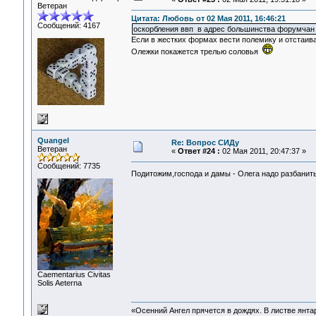
Ветеран
Цитата: Любовь от 02 Мая 2011, 16:46:21
Сообщений: 4167
оскорбления ввп в адрес большинства форумчан
Если в жестких формах вести полемику и отстаива
Олежки покажется трелью соловья
Quangel
Re: Вопрос СИДу
Ветеран
«
Ответ #24 :
02 Мая 2011, 20:47:37 »
Сообщений: 7735
Подитожим,господа и дамы - Олега надо разбани
Сaementarius Civitas
Solis Aeterna
«Осенний Ангел прячется в дождях. В листве янтарн