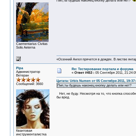
Пип,ты будешь наконец кнопку делать или нет?
Сaementarius Civitas
Solis Aeterna
«Осенний Ангел прячется в дождях. В листве янтарн
Pipa
Re: Тестирование портала и форума
Администратор
«
Ответ #453 :
05 Сентября 2011, 21:24:0
Ветеран
Цитата: Urbis Numen от 05 Сентября 2011, 19:37
Сообщений: 3660
Пип,ты будешь наконец кнопку делать или нет?
Нет, не буду. Несмотря на то, что кнопка спосо
бы вред.
Квантовая
инструменталистка