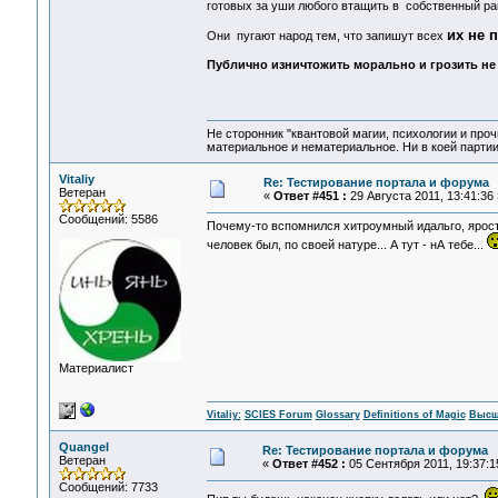
готовых за уши любого втащить в собственный ра
их не 
Они пугают народ тем, что запишут всех
Публично изничтожить морально и грозить не 
Не сторонник "квантовой магии, психологии и проч
материальное и нематериальное. Ни в коей партии
Vitaliy
Re: Тестирование портала и форума
Ветеран
«
Ответ #451 :
29 Августа 2011, 13:41:36 
Сообщений: 5586
Почему-то вспомнился хитроумный идальго, ярос
человек был, по своей натуре... А тут - нА тебе...
Материалист
Vitaliy:
SCIES Forum
Glossary
Definitions of Magic
Высш
Quangel
Re: Тестирование портала и форума
Ветеран
«
Ответ #452 :
05 Сентября 2011, 19:37:1
Сообщений: 7733