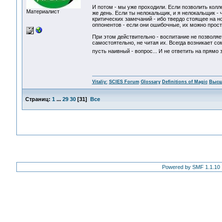
И потом - мы уже проходили. Если позволить колле
Материалист
же день. Если ты нелокальщик, и я нелокальщик - 
критических замечаний - ибо твердо стоящее на н
оппонентов - если они ошибочные, их можно просто
При этом действительно - воспитание не позволяе
самостоятельно, не читая их. Всегда возникает со
пусть наивный - вопрос... И не ответить на прямо 
Vitaliy:
SCIES Forum
Glossary
Definitions of Magic
Высш
Страниц:
1
...
29
30
[
31
]
Все
Powered by SMF 1.1.10