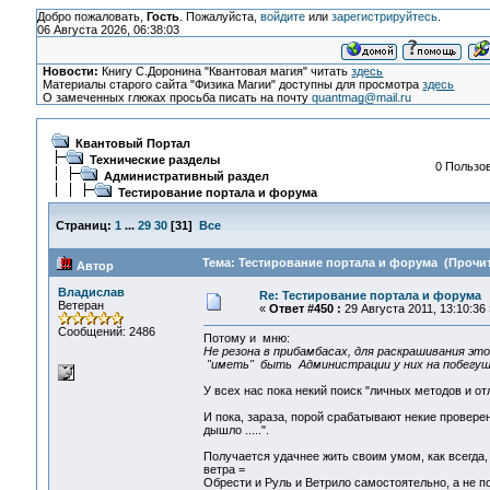
Добро пожаловать,
Гость
. Пожалуйста,
войдите
или
зарегистрируйтесь
.
06 Августа 2026, 06:38:03
Новости:
Книгу С.Доронина "Квантовая магия" читать
здесь
Материалы старого сайта "Физика Магии" доступны для просмотра
здесь
О замеченных глюках просьба писать на почту
quantmag@mail.ru
Квантовый Портал
Технические разделы
0 Пользов
Административный раздел
Тестирование портала и форума
Страниц:
1
...
29
30
[
31
]
Все
Тема: Тестирование портала и форума (Прочит
Автор
Владислав
Re: Тестирование портала и форума
Ветеран
«
Ответ #450 :
29 Августа 2011, 13:10:36 
Сообщений: 2486
Потому и мню:
Не резона в прибамбасах, для раскрашивания это
"иметь" быть Администрации у них на побегуш
У всех нас пока некий поиск "личных методов и о
И пока, зараза, порой срабатывают некие провер
дышло .....".
Получается удачнее жить своим умом, как всегда,
ветра =
Обрести и Руль и Ветрило самостоятельно, а не 