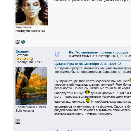
системе не должно быть непроходимых барьеров,
Квантовая
инструменталистка
Quangel
Re: Тестирование портала и форума
Ветеран
«
Ответ #456 :
06 Сентября 2011, 16:11:3
Сообщений: 7733
Цитата: Pipa от 06 Сентября 2011, 16:01:02
Создание средств, позволяющих участникам форум
не должно быть непроходимых барьеров, отгораж
Ну здрасьте,где твое кастанедовское мышление?
пересечений индивидуальных тоннелей. Чем больше
реальности. Но все омниктивные тоннели исходят 
наверху,то и внизу".
Движок форума - "НИР",а 
могут пересекаться,некоторые нелокальщики могут
единомышленников.
И наоборот,локальщики мо
высветится их ненужность на форуме. Спорить буд
Сaementarius Civitas
раздел,если кто-то захочет выставить свой матер
Solis Aeterna
всем,независимо от личных настроек.