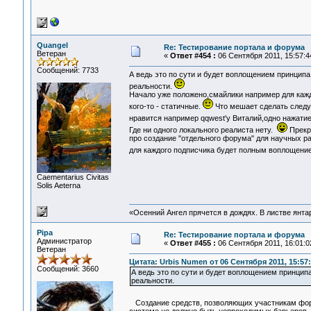
Quangel
Re: Тестирование портала и форума
Ветеран
«
Ответ #454 :
06 Сентября 2011, 15:57:4
Сообщений: 7733
А ведь это по сути и будет воплощением принципа
реальности.
Начало уже положено,смайлики например для кажд
кого-то - статичные.
Что мешает сделать следу
нравится например qqwest'у Виталий,одно нажатие
Где ни одного локального реалиста нету.
Прекр
про создание "отдельного форума" для научных ра
для каждого подписчика будет полным воплощени
Сaementarius Civitas
Solis Aeterna
«Осенний Ангел прячется в дождях. В листве янтарн
Pipa
Re: Тестирование портала и форума
Администратор
«
Ответ #455 :
06 Сентября 2011, 16:01:0
Ветеран
Цитата: Urbis Numen от 06 Сентября 2011, 15:57
Сообщений: 3660
А ведь это по сути и будет воплощением принцип
реальности.
Создание средств, позволяющих участникам форум