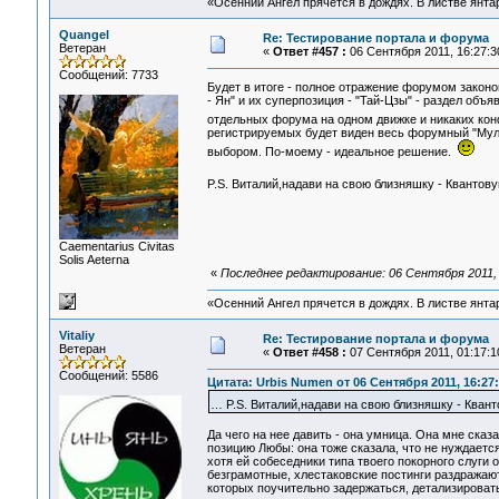
«Осенний Ангел прячется в дождях. В листве янтарн
Quangel
Re: Тестирование портала и форума
Ветеран
«
Ответ #457 :
06 Сентября 2011, 16:27:3
Сообщений: 7733
Будет в итоге - полное отражение форумом закон
- Ян" и их суперпозиция - "Тай-Цзы" - раздел об
отдельных форума на одном движке и никаких ко
регистрируемых будет виден весь форумный "Муль
выбором. По-моему - идеальное решение.
P.S. Виталий,надави на свою близняшку - Квантов
Сaementarius Civitas
Solis Aeterna
«
Последнее редактирование: 06 Сентября 2011, 
«Осенний Ангел прячется в дождях. В листве янтарн
Vitaliy
Re: Тестирование портала и форума
Ветеран
«
Ответ #458 :
07 Сентября 2011, 01:17:1
Сообщений: 5586
Цитата: Urbis Numen от 06 Сентября 2011, 16:27
… P.S. Виталий,надави на свою близняшку - Кван
Да чего на нее давить - она умница. Она мне сказ
позицию Любы: она тоже сказала, что не нуждается
хотя ей собеседники типа твоего покорного слуги
безграмотные, хлестаковские постинги раздражают
которых поучительно задержаться, детализироват