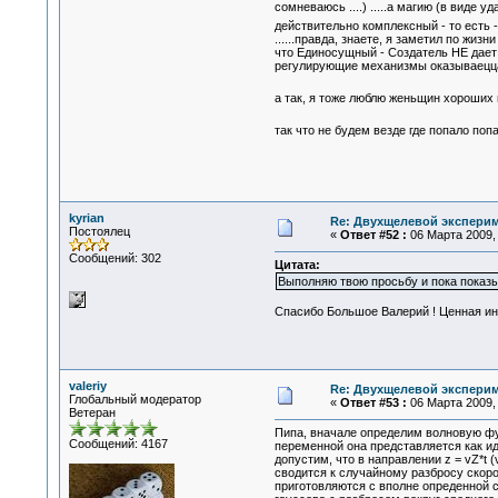
сомневаюсь ....) .....а магию (в виде
действительно комплексный - то есть
......правда, знаете, я заметил по жизни
что Единосущный - Создатель НЕ дает 
регулирующие механизмы оказываецца 
а так, я тоже люблю женьщин хороших
так что не будем везде где попало по
kyrian
Re: Двухщелевой эксперим
Постоялец
«
Ответ #52 :
06 Марта 2009, 
Сообщений: 302
Цитата:
Выполняю твою просьбу и пока показы
Спасибо Большое Валерий ! Ценная ин
valeriy
Re: Двухщелевой эксперим
Глобальный модератор
«
Ответ #53 :
06 Марта 2009, 
Ветеран
Пипа, вначале определим волновую фун
Сообщений: 4167
переменной она представляется как ид
допустим, что в направлении z = vZ*t
сводится к случайному разбросу скоро
приготовляются с вполне опреденной с