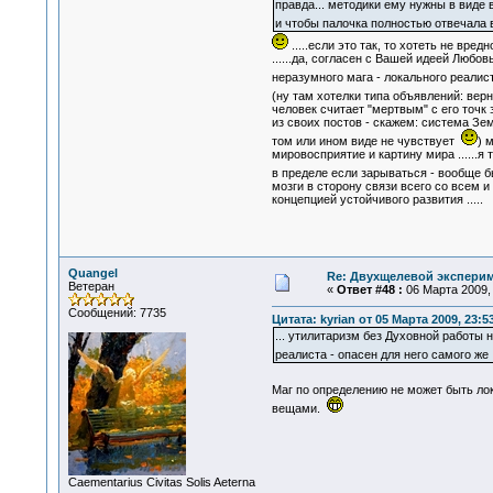
правда... методики ему нужны в вид
и чтобы палочка полностью отвечала 
.....если это так, то хотеть не вредно
......да, согласен с Вашей идеей Любо
неразумного мага - локального реалис
(ну там хотелки типа объявлений: вер
человек считает "мертвым" с его точк
из своих постов - скажем: система Зем
том или ином виде не чувствует
) 
мировосприятие и картину мира ......я
в пределе если зарываться - вообще 
мозги в сторону связи всего со всем и
концепцией устойчивого развития .....
Quangel
Re: Двухщелевой эксперим
Ветеран
«
Ответ #48 :
06 Марта 2009, 
Сообщений: 7735
Цитата: kyrian от 05 Марта 2009, 23:5
... утилитаризм без Духовной работы 
реалиста - опасен для него самого ж
Маг по определению не может быть л
вещами.
Сaementarius Civitas Solis Aeterna