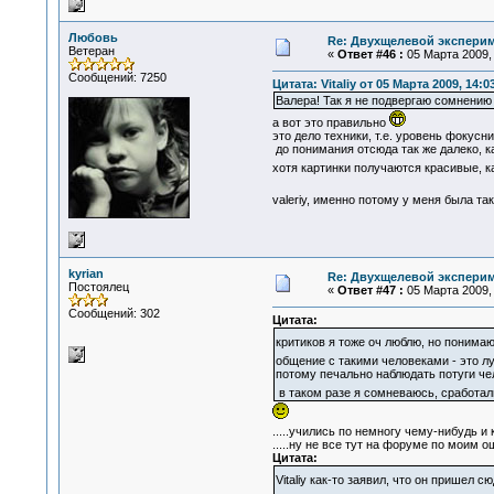
Любовь
Re: Двухщелевой эксперим
Ветеран
«
Ответ #46 :
05 Марта 2009, 
Сообщений: 7250
Цитата: Vitaliy от 05 Марта 2009, 14:0
Валера! Так я не подвергаю сомнени
а вот это правильно
это дело техники, т.е. уровень фокус
до понимания отсюда так же далеко, к
хотя картинки получаются красивые, 
valeriy, именно потому у меня была т
kyrian
Re: Двухщелевой эксперим
Постоялец
«
Ответ #47 :
05 Марта 2009, 
Сообщений: 302
Цитата:
критиков я тоже оч люблю, но понимаю
общение с такими человеками - это л
потому печально наблюдать потуги че
в таком разе я сомневаюсь, сработал
.....учились по немногу чему-нибудь и 
.....ну не все тут на форуме по моим 
Цитата:
Vitaliy как-то заявил, что он пришел