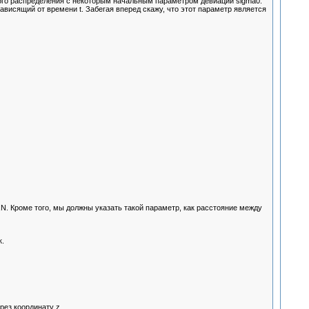
ного распределения с некоторым начальным параметром девиации sigma0.
ависящий от времени t. Забегая вперед скажу, что этот параметр является
N. Кроме того, мы должны указать такой параметр, как расстояние между
.
рез координату z.