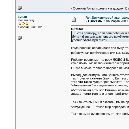
«Осенний Ангел прячется в дождях. В л
kyrian
Re: Двухщелевой эксперим
Постоялец
«
Ответ #49 :
06 Марта 2009, 
Сообщений: 302
Цитата:
Вот к примеру, если ваш ребенок в воз
Луна - блин для для
первого приближе
уровне этого мультика?
когда ребенок спрашивает про луну, 
ребенку: как приближение или как за
Ребенок воспримет на веру ЛЮБОЙ Ваш 
его с помощью независимых эксперим
Он же в момент своего вопроса не мо
Вывод: для ожидающего Вашего ответа 
так что если скажете блин, то Вы тем
того что такое луна в "реальности".
"объективных" исследований конечно, 
абстрактный) в то, что Виталий называе
адекватности того или иного приближени
Так что что бы Вы ни сказали, Вы на 
заблуждение ....- таков мир определен
Так что имхо лучше понимать что-нибу