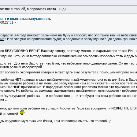
истве янтарной, в переливах света...» (c)
ент и квантовая запутанность
00:27:31 »
расте 3-4 года покажет пальчиком на Луну и спросит, что это такое там на небе светит
ния
? Или это уже не приближение будет, а введение в заблуждение? Где здесь граница
то он БЕЗУСЛОВНО ВЕРИТ Вашему ответу, поэтому можно не париться про то как ВЫ 
блуждение. Это Ваши методологическо-семантические заморочки взрослых теть и дядь
ответ. Для него Ваш ответ что блин, что небесное тело одинаково ценен. Он не час
ентов разных лабораторий.
жет провести эксперимент который может дать ему результат с помощью которого он 
ребенка НЕТ границы между приближением и заблуждением, она есть для Вас, в Вашем
 самым введете ребенка в не меньшее заблуждение чем если скажете - небесное тело и
 Только РАЗНЫЕ приближения. В парадигме локального реализма можно эти приближени
не спорю. Но ребенку до лампады адекватность приближения, если скажете - небесное
т "культуралом" ребенка ..... и не более того ..... и это будет так пока ребенок не на
я ...
время, до того пока ребенок не услышит/прочитает/еще как воспримет и ИСКРЕННЕ В 
ий и понятий
дь на уровне мультика или блина, чем не воспринимать что-то вообще