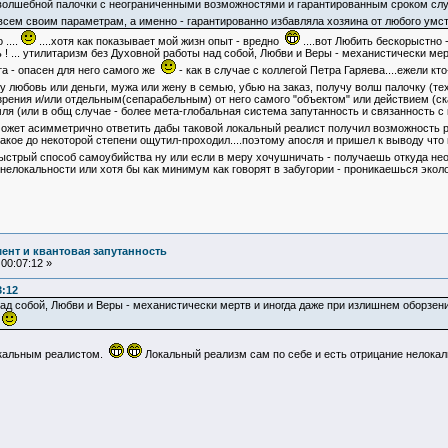
е волшебной палочки с неограниченными возможностями и гарантированным сроком с
всем своим параметрам, а именно - гарантированно избавляла хозяина от любого умст
 ....
....хотя как показывает мой жизн опыт - вредно
....вот Любить бескорыстно
вь ! ... утилитаризм без Духовной работы над собой, Любви и Веры - механистически 
та - опасен для него самого же
- как в случае с коллегой Петра Гаряева....ежели к
ну любовь или деньги, мужа или жену в семью, убью на заказ, получу волш палочку (т
 зрения и/или отдельным(сепарабельным) от него самого "объектом" или действием (с
ля (или в общ случае - более мета-глобальная система запутанность и связанность с 
может асимметрично ответить дабы таковой локальный реалист получил возможность 
 такое до некоторой степени ощутил-проходил....поэтому апосля и пришел к выводу что
быстрый способ самоубийства ну или если в меру хочушничать - получаешь откуда н
 нелокальности или хотя бы как минимум как говорят в забугории - проникаешься эколо
ент и квантовая запутанность
00:07:12 »
3:12
над собой, Любви и Веры - механистически мертв и иногда даже при излишнем оборзен
е
окальным реалистом.
Локальный реализм сам по себе и есть отрицание нелокал