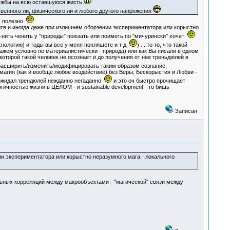
лужбы на всю оставшуюся жисть
венного ли, физического ли и любого другого напряжения
 - полезно
мертв и иногда даже при излишнем оборзении экспериментатора или корыстно
то-нить ченить у "природы" поюзать или поиметь по "мичурински" хочет
ехнологию) и тоды вы все у меня попляшете и т д
) ....то то, что такой
кажем условно по материалистически - природа) или как Вы писали в одном
которой такой человек не осознает и до получения от нее треньдюлей в
расширить/изменить/модифицировать таким образом сознание,
 магия (как и вообще любое воздействие) без Веры, Бескорыстия и Любви -
еожидал трендюлей нежданно негаданно
и это оч быстро прочищает
гичностью жизни в ЦЕЛОМ - и sustainable development - то бишь
Записан
ии экспериментатора или корыстно неразумного мага - локального
ьных корреляций между макрообъектами - "магической" связи между