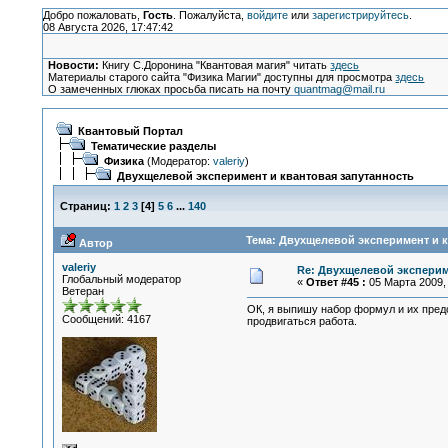
Добро пожаловать,
Гость
. Пожалуйста,
войдите
или
зарегистрируйтесь
.
08 Августа 2026, 17:47:42
Новости:
Книгу С.Доронина "Квантовая магия" читать
здесь
Материалы старого сайта "Физика Магии" доступны для просмотра
здесь
О замеченных глюках просьба писать на почту
quantmag@mail.ru
Квантовый Портал
Тематические разделы
Физика
(Модератор:
valeriy
)
Двухщелевой эксперимент и квантовая запутанность
Страниц:
1
2
3
[
4
]
5
6
...
140
Тема: Двухщелевой эксперимент и к
Автор
valeriy
Re: Двухщелевой эксперим
Глобальный модератор
«
Ответ #45 :
05 Марта 2009, 
Ветеран
ОК, я выпишу набор формул и их предст
Сообщений: 4167
продвигаться работа.