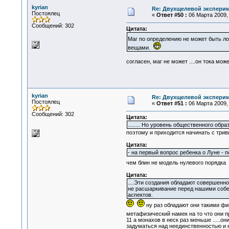
kyrian
Re: Двухщелевой эксперим
Постоялец
«
Ответ #50 :
06 Марта 2009, 
Сообщений: 302
Цитата:
Маг по определению не может быть 
вещами.
согласен, маг не может ....он тока мо
kyrian
Re: Двухщелевой эксперим
Постоялец
«
Ответ #51 :
06 Марта 2009, 
Сообщений: 302
Цитата:
........ Но уровень общественного об
поэтому и приходится начинать с три
Цитата:
- на первый вопрос ребенка о Луне - 
чем блин не модель нулевого порядка
Цитата:
....Эти создания обладают совершенн
не расшаркивание перед нашими собес
аспектов.
ну раз обладают они такими фи
метафизический намек на то что они 
11 а монахов в неск раз меньше .....о
задуматься над неединственностью и н