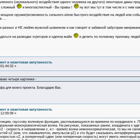
 удаленного (нелокального) воздействия одного человека на другого) некоторые дамы про
 - сложный
и многоаспектный - Вы правы !
ну вот мы тут в том числе и с ним 
мощное оружие(возможность сильного и/или быстрого воздействия на людей или событ
....
 и разных и НЕ люблю мужской шовинизм и как говорят в забавной забугории-америк
падаться на разводки эгрегоров и одеяла майи
и делить по половому признаку люд
ент и квантовая запутанность
01:44:32 »
ваю четыре картинки -
фа для моего проекта. Благодарю Вас.
ент и квантовая запутанность
12:09:08 »
кцию, гауссову волновую функцию, расплывающуюся во времени по координате х. По к
еальная монохроматическая волна. На рисунках, показанных ранее, координата х идет
 (vZ - скорость в направлении z, и t - время) волна немонохорматическая, то мы не 
стей vZ (или, что эквивалентно, импульсов pZ) и это будет смазывать интерференци
коростью vZ, а поперечный сдвиг (или поперечная скорость) могут иметь некоторый р