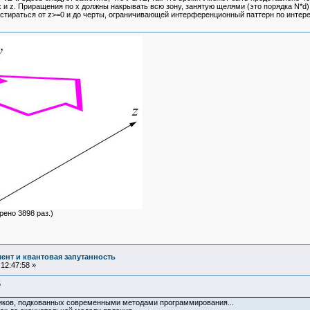
x и z. Приращения по х должны накрывать всю зону, занятую щелями (это порядка N*d
стираться от z>=0 и до черты, ограничивающей интерференционный паттерн по интер
рено 3898 раз.)
ент и квантовая запутанность
12:47:58 »
5
сников, подкованных современными методами программирования...