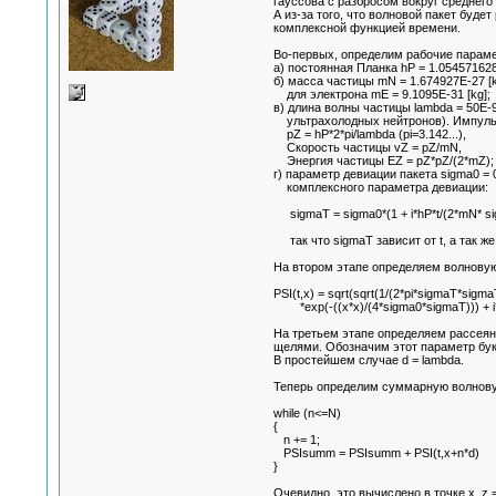
гауссова с разбросом вокруг среднег
А из-за того, что волновой пакет буд
комплексной функцией времени.
Во-первых, определим рабочие парам
а) постоянная Планка hP = 1.054571628E
б) масса частицы mN = 1.674927E-27 [k
для электрона mE = 9.1095E-31 [kg];
в) длина волны частицы lambda = 50E-9
ультрахолодных нейтронов). Импульс
pZ = hP*2*pi/lambda (pi=3.142...),
Скорость частицы vZ = pZ/mN,
Энергия частицы EZ = pZ*pZ/(2*mZ);
г) параметр девиации пакета sigma0 =
комплексного параметра девиации:
sigmaT = sigma0*(1 + i*hP*t/(2*mN* si
так что sigmaT зависит от t, а так же
На втором этапе определяем волнову
PSI(t,x) = sqrt(sqrt(1/(2*pi*sigmaT*sigma
*exp(-((x*x)/(4*sigma0*sigmaT))) + i*(
На третьем этапе определяем рассеяни
щелями. Обозначим этот параметр букв
В простейшем случае d = lambda.
Теперь определим суммарную волновую
while (n<=N)
{
n += 1;
PSIsumm = PSIsumm + PSI(t,x+n*d)
}
Очевидно, это вычислено в точке x, z =