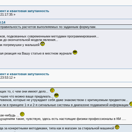
ент и квантовая запутанность
21:17:35 »
3:14
ю правильность расчетов выполняемых по заданным формулам.
ников, подкованных современными методами программирования...
ак до окончательной модели явления...
как погремушки у малышей
акая реакция на Вашу статью в местном журнале
ент и квантовая запутанность
23:53:12 »
щих то, с чем они имеют дело...
учшее что можно ваще придумать...
ловеков, которые не утруждают себя даже знакомством с критикуемым предметом...
и ли в принципе 1-я и 2-я сигнальные системы в диапазоне подаваемой информации
как-нибудь ...
ощущениям такие, чувствую, здесь есть настоящие физики профессионалы в КМ .....
 сюда за конкретными методиками, типа как в магазин за стиральной машиной