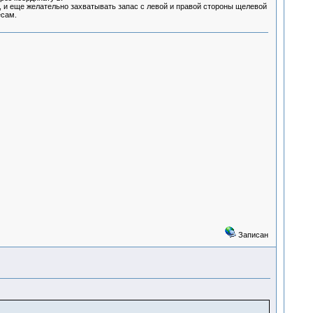
), и еще желательно захватывать запас с левой и правой стороны щелевой
есам.
Записан