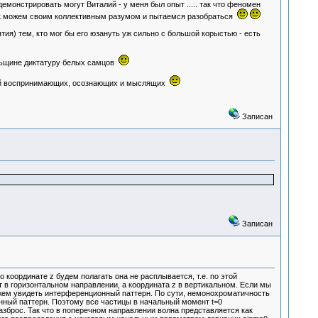
демонстрировать могут Виталий - у меня был опыт ..... так что феномен
как можем своим коллективным разумом и пытаемся разобраться
ия) тем, кто мог бы его юзануть уж сильно с большой корыстью - есть
аньщине диктатуру белых самцов
ей воспринимающих, осознающих и мыслящих
Записан
Записан
оординате z будем полагать она не расплывается, т.е. по этой
 в горизонтальном направлении, а координата z в вертикальном. Если мы
сможем увидеть интерференционный паттерн. По сути, немонохроматичность
онный паттерн. Поэтому все частицы в начальный момент t=0
азброс. Так что в поперечном направлении волна представляется как