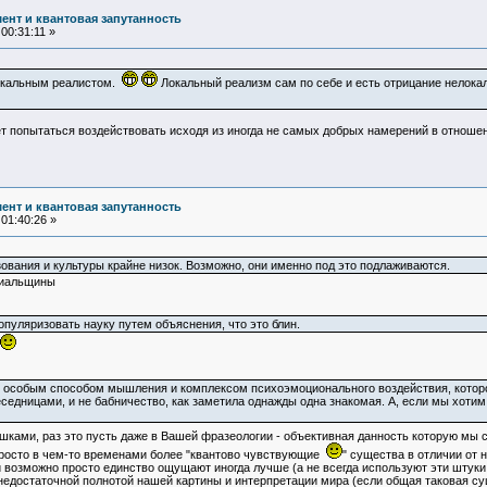
ент и квантовая запутанность
00:31:11 »
локальным реалистом.
Локальный реализм сам по себе и есть отрицание нелока
жет попытаться воздействовать исходя из иногда не самых добрых намерений в отношени
ент и квантовая запутанность
01:40:26 »
разования и культуры крайне низок. Возможно, они именно под это подлаживаются.
виальщины
популяризовать науку путем объяснения, что это блин.
о особым способом мышления и комплексом психоэмоционального воздействия, которое
едницами, и не бабничество, как заметила однажды одна знакомая. А, если мы хотим 
шками, раз это пусть даже в Вашей фразеологии - объективная данность которую мы 
просто в чем-то временами более "квантово чувствующие
" существа в отличии от н
ни возможно просто единство ощущают иногда лучше (а не всегда используют эти штуки
едостаточной полнотой нашей картины и интерпретации мира (если общая таковая сущ