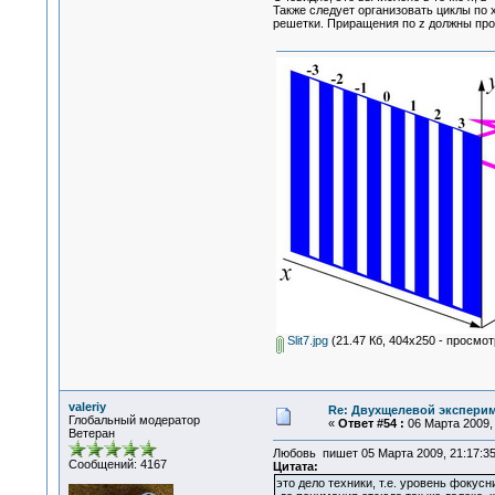
Также следует организовать циклы по 
решетки. Приращения по z должны про
Slit7.jpg
(21.47 Кб, 404x250 - просмот
valeriy
Re: Двухщелевой эксперим
Глобальный модератор
«
Ответ #54 :
06 Марта 2009, 
Ветеран
Любовь пишет 05 Марта 2009, 21:17:3
Сообщений: 4167
Цитата:
это дело техники, т.е. уровень фоку