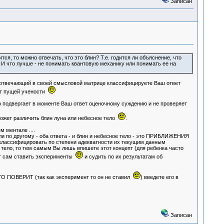
Записан
ся, то можно отвечать, что это блин? Т.е. годится ли объяснение, что
? И что лучше - не понимать квантовую механику или понимать ее на
- отвечающий в своей смысловой матрице классифицируете Ваш ответ
 от пущей учености
то подвергает в моменте Ваш ответ оценочному суждению и не проверяет
может различить блин луна или небесное тело
.
 ментале ....
ли по другому - оба ответа - и блин и небесное тело - это ПРИБЛИЖЕНИЯ
я классифицировать по степени адекватности их текущим данным
 тело, то тем самым Вы лишь впишете этот концепт (для ребенка часто
чнет сам ставить эксперименты
и судить по их результатам об
ЭТО ПОВЕРИТ (так как эксперимент то он не ставил
) введете его в
Записан