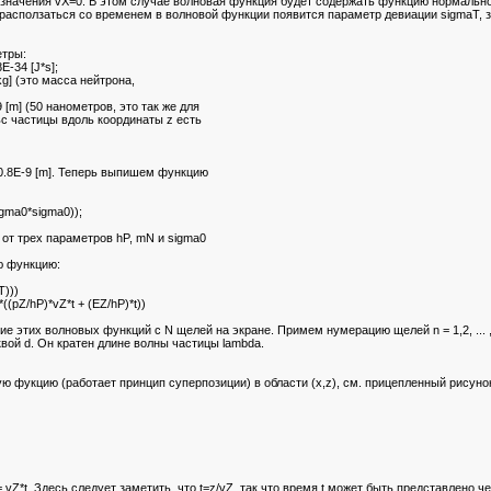
о значения vX=0. В этом случае волновая функция будет содержать функцию нормаль
ет расползаться со временем в волновой функции появится параметр девиации sigmaT, з
етры:
-34 [J*s];
g] (это масса нейтрона,
 [m] (50 нанометров, это так же для
 частицы вдоль координаты z есть
 0.8E-9 [m]. Теперь выпишем функцию
gma0*sigma0));
 от трех параметров hP, mN и sigma0
ю функцию:
T)))
(pZ/hP)*vZ*t + (EZ/hP)*t))
е этих волновых функций с N щелей на экране. Примем нумерацию щелей n = 1,2, ... ,
ой d. Он кратен длине волны частицы lambda.
 фукцию (работает принцип суперпозиции) в области (x,z), см. прицепленный рисунок
 vZ*t. Здесь следует заметить, что t=z/vZ, так что время t может быть представлено че