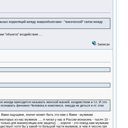
льных корреляций между макрообъектами - "магической" связи между
и "объекта" воздействия ....
Записан
 иногда приходится называть женской магией, колдовством и т.п. И это
познавать феномен Человека в комплексе, никуда не деться и от этих
с Вами ощущаем, значит может быть это нам с Вами - мужикам
екоторых из нас мужиков ..... я читал у нас в России монахинь - тысяч 10 -
 только для манипуляции или защиты) .....короче - это повод нам мужикам
ествует хотя бы у какой-то большой части мужиков, в чем я чессно гря