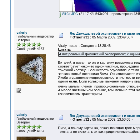
Slit2a.JPG
(21.17 Кб, 543x291 - просмотрено 4345
valeriy
Re: Двухщелевой эксперимент и кванто
Глобальный модератор
«
Ответ #31 :
05 Марта 2009, 13:49:50 »
Ветеран
Vitaliy пишет: Сегодня в 13:28:46
Сообщений: 4167
Цитата:
А вот реальный физический эксперимент, с одним
Виталий, я пивел так же и картинку возможных ге
соответсвует какой-то одной частице, прошедшей о
точечной частице. Волнистость обусловлена теми
это квантовый потенциал Бома. Он извлекается и
Якоби и уравнение непререрывности плотности ве
одним
если
. Если только мы выкенем напрочь ква
очень малым членом, пропорциональным отношеню
А масса частицы чем больше, тем меньше этот чле
классическим траекториям.
valeriy
Re: Двухщелевой эксперимент и кванто
Глобальный модератор
«
Ответ #32 :
05 Марта 2009, 13:53:05 »
Ветеран
Пипа, а почему картинка, показывающая трех-мерн
Сообщений: 4167
текста, а не включать их как прицепленные файл