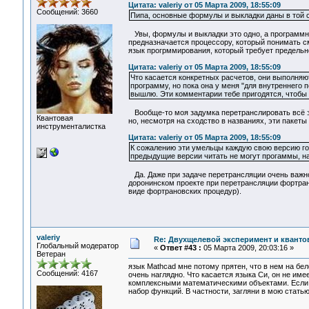
Цитата: valeriy от 05 Марта 2009, 18:55:09
Сообщений: 3660
Пипа, основные формулы и выкладки даны в той ст
Увы, формулы и выкладки это одно, а программный
предназначается процессору, который понимать с
язык прогрммирования, который требует предель
Цитата: valeriy от 05 Марта 2009, 18:55:09
Что касается конкретных расчетов, они выполняют
программу, но пока она у меня "для внутреннего 
вышлю. Эти комментарии тебе пригодятся, чтобы 
Вообще-то моя задумка перетранслировать всё это
Квантовая
но, несмотря на сходство в названиях, эти пакеты 
инструменталистка
Цитата: valeriy от 05 Марта 2009, 18:55:09
К сожалению эти умельцы каждую свою версию гот
предыдущие версии читать не могут прогаммы, нап
Да. Даже при задаче перетрансляции очень важн
доронинском проекте при перетрансляции фортран
виде фортрановских процедур).
valeriy
Re: Двухщелевой эксперимент и кванто
Глобальный модератор
«
Ответ #43 :
05 Марта 2009, 20:03:16 »
Ветеран
язык Mathcad мне потому прятен, что в нем на бе
Сообщений: 4167
очень наглядно. Что касается языка Си, он не им
комплексными математическими объектами. Если т
набор функций. В частности, загляни в мою статью