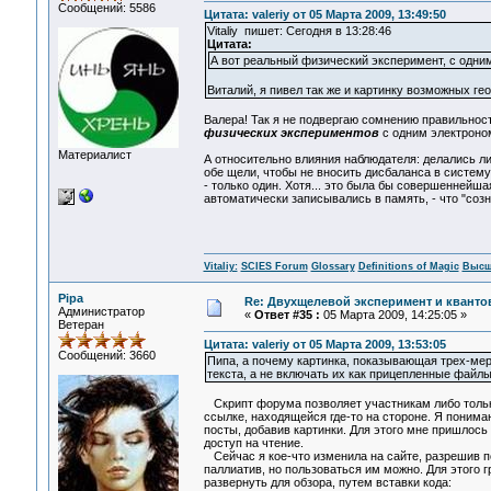
Сообщений: 5586
Цитата: valeriy от 05 Марта 2009, 13:49:50
Vitaliy пишет: Сегодня в 13:28:46
Цитата:
А вот реальный физический эксперимент, с одни
Виталий, я пивел так же и картинку возможных г
Валера! Так я не подвергаю сомнению правильно
физических экспериментов
с одним электроном
Материалист
А относительно влияния наблюдателя: делались л
обе щели, чтобы не вносить дисбаланса в систему,
- только один. Хотя... это была бы совершеннейш
автоматически записывались в память, - что "соз
Vitaliy:
SCIES Forum
Glossary
Definitions of Magic
Высш
Pipa
Re: Двухщелевой эксперимент и кванто
Администратор
«
Ответ #35 :
05 Марта 2009, 14:25:05 »
Ветеран
Цитата: valeriy от 05 Марта 2009, 13:53:05
Сообщений: 3660
Пипа, а почему картинка, показывающая трех-мер
текста, а не включать их как прицепленные фай
Скрипт форума позволяет участникам либо только
ссылке, находящейся где-то на стороне. Я понима
посты, добавив картинки. Для этого мне пришлось
доступ на чтение.
Сейчас я кое-что изменила на сайте, разрешив п
паллиатив, но пользоваться им можно. Для этого 
развернуть для обзора, путем вставки кода: