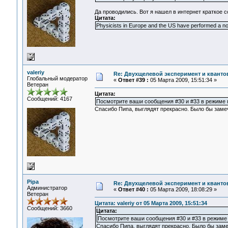
Да проводились. Вот я нашел в интернет краткое 
Цитата:
Physicists in Europe and the US have performed a nove
valeriy
Re: Двухщелевой эксперимент и кванто
Глобальный модератор
«
Ответ #39 :
05 Марта 2009, 15:51:34 »
Ветеран
Цитата:
Сообщений: 4167
Посмотрите ваши сообщения #30 и #33 в режиме пр
Спасибо Пипа, выглядят прекрасно. Было бы заме
Pipa
Re: Двухщелевой эксперимент и кванто
Администратор
«
Ответ #40 :
05 Марта 2009, 18:08:29 »
Ветеран
Цитата: valeriy от 05 Марта 2009, 15:51:34
Сообщений: 3660
Цитата:
Посмотрите ваши сообщения #30 и #33 в режиме п
Спасибо Пипа, выглядят прекрасно. Было бы зам