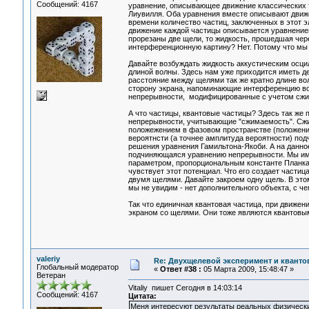
Сообщений: 4167
уравнение, описывающее движение классических т
Лиувилля. Оба уравнения вместе описывают движ
времени количество частиц, заключенных в этот 
движение каждой частицы описывается уравнением
прорезаны две щели, то жидкость, прошедшая чере
интерференционную картину? Нет. Потому что мы
Давайте возбуждать жидкость аккустическим осци
длиной волны. Здесь нам уже приходится иметь д
расстояние между щелями так же кратно длине во
сторону экрана, напоминающие интерференцию во
непрерывности, модифицированные с учетом сжи
А что частицы, квантовые частицы? Здесь так же 
непрерывности, учитывающие "сжимаемость". Сжим
положежением в фазовом пространстве (положение
вероятнсти (а точнее амплитуда вероятности) под
решения уравнения Гамильтона-Якоби. А на данно
подчиняющаяся уравнению непрерывности. Мы имее
параметром, пропорциональным константе Планка. 
чувствует этот потенциал. Что его создает частиц
двумя щелями. Давайте закроем одну щель. В это
мы не увидим - нет дополнительного объекта, с ч
Так что единичная квантовая частица, при движе
экраном со щелями. Они тоже являются квантовым
valeriy
Re: Двухщелевой эксперимент и кванто
Глобальный модератор
«
Ответ #38 :
05 Марта 2009, 15:48:47 »
Ветеран
Vitaliy пишет Сегодня в 14:03:14
Сообщений: 4167
Цитата:
Меня интересуют результаты реальных физически