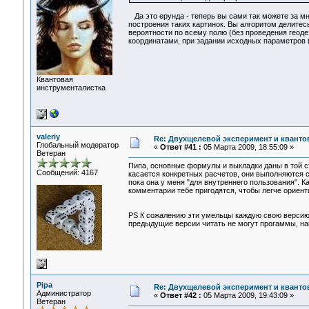
Да это ерунда - теперь вы сами так можете за мн
построения таких картинок. Вы алгоритом делитес
вероятности по всему полю (без проведения геодез
координатами, при задании исходных параметров 
Квантовая
инструменталистка
valeriy
Re: Двухщелевой эксперимент и кванто
Глобальный модератор
«
Ответ #41 :
05 Марта 2009, 18:55:09 »
Ветеран
Пипа, основные формулы и выкладки даны в той ста
Сообщений: 4167
касается конкретных расчетов, они выполняются с
пока она у меня "для внутреннего пользования". 
комментарии тебе пригодятся, чтобы легче ориент
PS К сожалению эти умельцы каждую свою версию 
предыдущие версии читать не могут прогаммы, напи
Pipa
Re: Двухщелевой эксперимент и кванто
Администратор
«
Ответ #42 :
05 Марта 2009, 19:43:09 »
Ветеран