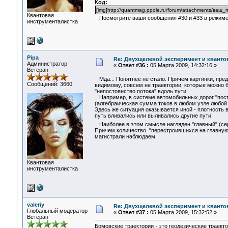
Код:
[img]http://quantmag.ppole.ru/forum/attachments/ваш
Квантовая
Посмотрите ваши сообщения #30 и #33 в режиме п
инструменталистка
Pipa
Re: Двухщелевой эксперимент и кванто
Администратор
«
Ответ #36 :
05 Марта 2009, 14:32:16 »
Ветеран
Мда... Понятнее не стало. Причем картинки, предс
Сообщений: 3660
видимому, совсем не траектории, которые можно 
"непостоянство потока" вдоль пути.
Например, в системе автомобильных дорог "посто
(алгебраическая сумма токов в любом узле любой ц
Здесь же ситуация оказывается иной - плотность 
путь вливались или выливались другие пути.
Наиболее в этом смысле нагляден "главный" (сере
Причем количество "перестроившихся на главную 
магистрали наблюдаем.
Квантовая
инструменталистка
valeriy
Re: Двухщелевой эксперимент и кванто
Глобальный модератор
«
Ответ #37 :
05 Марта 2009, 15:32:52 »
Ветеран
Бомовские траектории - это геодезические траект