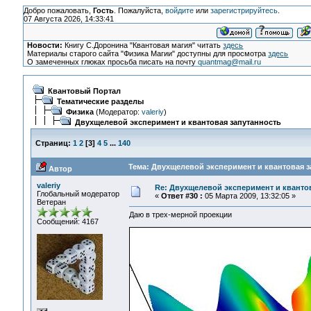
Добро пожаловать,
Гость
. Пожалуйста,
войдите
или
зарегистрируйтесь
.
07 Августа 2026, 14:33:41
Новости:
Книгу С.Доронина "Квантовая магия" читать
здесь
Материалы старого сайта "Физика Магии" доступны для просмотра
здесь
О замеченных глюках просьба писать на почту
quantmag@mail.ru
Квантовый Портал
Тематические разделы
Физика
(Модератор:
valeriy
)
Двухщелевой эксперимент и квантовая запутанность
Страниц:
1
2
[
3
]
4
5
...
140
Тема: Двухщелевой эксперимент и квантовая з
Автор
valeriy
Re: Двухщелевой эксперимент и кванто
Глобальный модератор
«
Ответ #30 :
05 Марта 2009, 13:32:05 »
Ветеран
Даю в трех-мерной проекции
Сообщений: 4167