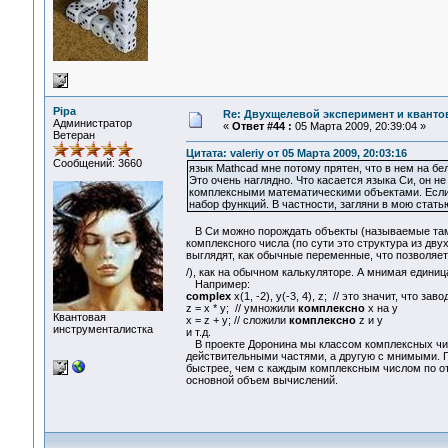
Pipa
Re: Двухщелевой эксперимент и кванто
Администратор
«
Ответ #44 :
05 Марта 2009, 20:39:04 »
Ветеран
Цитата: valeriy от 05 Марта 2009, 20:03:16
Сообщений: 3660
язык Mathcad мне потому прятен, что в нем на б
Это очень наглядно. Что касается языка Си, он н
комплексными математическими объектами. Если т
набор функций. В частности, загляни в мою стать
В Си можно порождать объекты (называемые там 
комплексного числа (по сути это структура из дв
выглядят, как обычные переменные, что позволяет
/), как на обычном калькуляторе. А мнимая единиц
Например:
complex
x(1, -2), y(-3, 4), z; // это значит, что зав
z = x * y; // умножили
комплексно
x на y
Квантовая
x = z + y; // сложили
комплексно
z и y
инструменталистка
и т.д.
В проекте Доронина мы классом комплексных чисе
действительными частями, а другую с мнимыми. П
быстрее, чем с каждым комплексным числом по отд
основной объем вычислений.