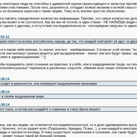
 некоторые люди не способны к адекватной оценке происходящего и зачастую противор
гими участниками. После чего, разумеется, отпадает всякое желание и всякий смысл
бы не возникало агрессии к таким людям. Тому есть вполне простое объяснение.
оставлять определённое количество информации. Причём, это самое количество должн
грузка может и не состояться. Как бы мы не хотели, в один стакан - НЕ НАЛЬЁШЬ ведр
т одного к другому, и отсутствие последовательности - поочерёдная загрузка то одно
:02:12
торая известна всему российскому народу, да так, что каждый повторяет её друг за др
ся в каком-либо мнении, то значит, они все - зомбированные. Согласно этой логики, "
сли они выпишут разные рецепты для выздоровления - значит они все будут правы: один
лово в здравоохранении!.." ))
обы взращивать своё сознание на практике, в учёбе, или в каждодневном труде, на св
теллектуальных" переписок в различных соцсетях, обвиняя всех своих оппонентов в 
:38:14
исходит в реальности, они оперируют выдуманными ярлыками
:38:14
ут в своём выдуманном мире
:38:14
его глаза, а потом рассуждайте о соринках в глазу брата вашего
ины, как мы видим, не отличается последовательностью, то и дело одновременно выс
онечно, это их роднит всех (Порошенко, Ариадну, Псаки...), и они каждый в некоторо
авды и трезвости взгляда. И пока существует ограничение в сознании, они такие будут ж
 может только такой же больной человек.