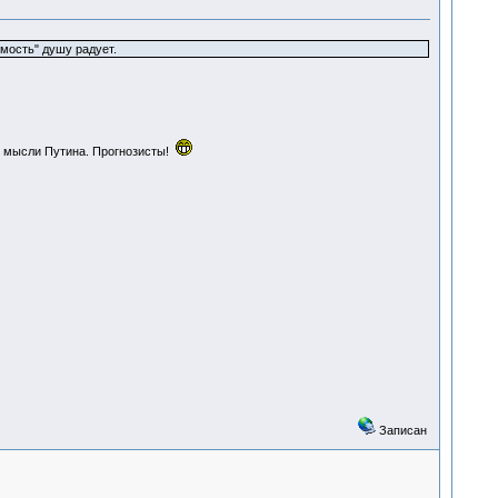
имость" душу радует.
ие мысли Путина. Прогнозисты!
Записан