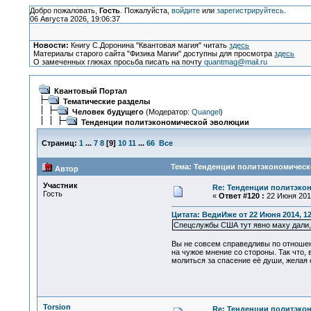
Добро пожаловать,
Гость
. Пожалуйста,
войдите
или
зарегистрируйтесь
.
06 Августа 2026, 19:06:37
Новости:
Книгу С.Доронина "Квантовая магия" читать
здесь
Материалы старого сайта "Физика Магии" доступны для просмотра
здесь
О замеченных глюках просьба писать на почту
quantmag@mail.ru
Квантовый Портал
Тематические разделы
Человек будущего
(Модератор:
Quangel
)
Тенденции политэкономической эволюции
Страниц:
1
...
7
8
[
9
]
10
11
...
66
Все
Тема: Тенденции политэкономическ
Автор
Участник
Re: Тенденции политэко
Гость
«
Ответ #120 :
22 Июня 2014
Цитата: ВедиИже от 22 Июня 2014, 12
Спецслужбы США тут явно маху дали, 
Вы не совсем справедливы по отношен
на чужое мнение со стороны. Так что, 
молиться за спасение её души, желая 
Torsion
Re: Тенденции политэко