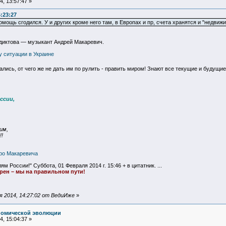
, 13:57:47 »
:23:27
ощь сгодился. У и других кроме него там, в Европах и пр, счета хранятся и "недвиж
диктова — музыкант Андрей Макаревич.
у ситуации в Украине
ались, от чего же не дать им по рулить - править миром! Знают все текущие и будущ
ссии,
им,
!!
ро Макаревича
 России!" Суббота, 01 Февраля 2014 г. 15:46 + в цитатник. ...
ерен – мы на правильном пути!
 2014, 14:27:02 от ВедиИже
»
номической эволюции
, 15:04:37 »