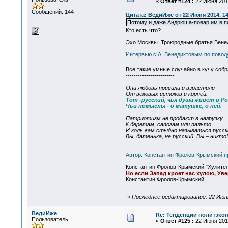
«
Ответ #124 :
22 Июня 2014
Сообщений: 144
Цитата: ВедиИже от 22 Июня 2014, 14
Потому и даже Андрюша-повар им в пом
Кто есть что?
Эхо Москвы. Троюродные братья Вене
Интервью с А. Венедиктовым по повод
Все такие умные случайно в кучу собр
------------------------
Они любовь привили и взрастили
От вековых истоков и корней.
Тот -русский, чья душа живёт в Ро
Чьи помыслы - о матушке, о ней.
Патриотизм не продают в нагрузку
К беретам, сапогам или пальто.
И коль вам стыдно называться русск
Вы, батенька, не русский. Вы – никто!
Автор: Константин Фролов-Крымский п
Константин Фролов-Крымский "Хулителям
Но если Запад кроет нас хулою, Ув
Константин Фролов-Крымский.
«
Последнее редактирование: 22 Июня
ВедиИже
Re: Тенденции политэко
Пользователь
«
Ответ #125 :
22 Июня 2014