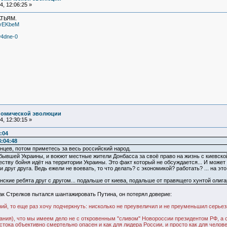
, 12:06:25 »
ТЬЯМ.
evEKbeM
w4dne-0
номической эволюции
, 12:30:15 »
:04
:04:48
нцев, потом приметесь за весь российский народ.
и бывшей Украины, и воюют местные жители Донбасса за своё право на жизнь с киевско
еству бойня идёт на территории Украины. Это факт который не обсуждается... И может
друг друга. Ведь ежели не воевать, то что делать? с экономикой? работать? ... на эт
инские ребята друг с другом... подальше от киева, подальше от правящего хунтой олиг
 как Стрелков пытался шантажировать Путина, он потерял доверие:
ий, то еще раз хочу подчеркнуть: нисколько не преувеличил и не преуменьшил серьезн
вания), что мы имеем дело не с откровенным "сливом" Новороссии президентом РФ, а
стока объективно смертельно опасен и как для лидера России, и просто как для челов