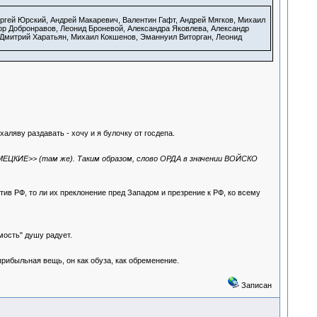
ргей Юрский, Андрей Макаревич, Валентин Гафт, Андрей Мягков, Михаил
ор Добронравов, Леонид Броневой, Александра Яковлева, Александр
 Дмитрий Харатьян, Михаил Кокшенов, Эманнуил Виторган, Леонид
аляву раздавать - хочу и я булочку от госдепа.
ЕЦКИЕ>> (там же). Таким образом, слово ОРДА в значении ВОЙСКО
тив РФ, то ли их преклонение пред Западом и презрение к РФ, ко всему
мость" душу радует.
 прибыльная вещь, он как обуза, как обременение.
Записан