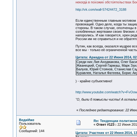
некогда в похожих обстоятельствах Бос
http://vk.com/wall-57424472_3188
Если единственным главным мотивом оп
провокаций. Одно дело, когда ты защи
стороны. В таком случае, ополченцы в 
озлобленных жертвами своих близких лю
напоролись. И как говорится, хрен ред
России им не справиться и не обратят
Путин, как всегда, оказался мудрее в
все мы - только её ограниченной част
Цитата: Ариадна от 22 Июня 2014, 02
Среди них Лия Ахеджакова, Олег Баси
Жванецкий, Сергей Гармаш, Марк Заха
Балуев, Юрий Стоянов, Станислав Сад
Куравлев, Наталья Фатеева, Борис Аку
) - крайне субъективно!
http://www.youtube.com/watch?v=FvO
"О, были б помыслы чисты! А осталь
«
Последнее редактирование: 22 Июня
ВедиИже
Re: Тенденции политэко
Пользователь
«
Ответ #123 :
22 Июня 2014
Сообщений: 144
Цитата: Участник от 22 Июня 2014, 13