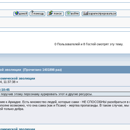
0 Пользователей и 8 Гостей смотрят эту тему.
ой эволюции (Прочитано 1401898 раз)
номической эволюции
, 11:37:38 »
:10:45
поручив этому персонажу курировать этот и другие ресурсы.
ию к Ариадне. Есть множество людей, которые сами - НЕ СПОСОБНЫ разобраться в пр
вполне возможно, что она сама (как и Псаки) - жертва пропаганды. В таком случае, мы
ей только добра.
номической эволюции