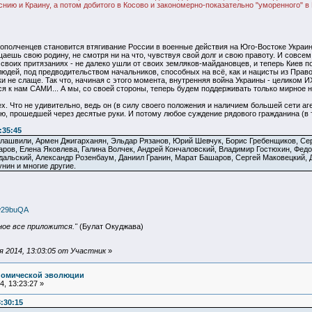
нию и Краину, а потом добитого в Косово и закономерно-показательно "уморенного" в Г
олченцев становится втягивание России в военные действия на Юго-Востоке Украины,
щаешь свою родину, не смотря ни на что, чувствуя свой долг и свою правоту. И совсе
своих притязаниях - не далеко ушли от своих земляков-майдановцев, и теперь Киев по
дей, под предводительством начальников, способных на всё, как и нацисты из Правого с
ки не слаще. Так что, начиная с этого момента, внутренняя война Украины - целиком ИХ
ся к нам САМИ... А мы, со своей стороны, теперь будем поддерживать только мирное 
сех. Что не удивительно, ведь он (в силу своего положения и наличием большей сети
ью, прошедшей через десятые руки. И потому любое суждение рядового гражданина (в т
:35:45
лашвили, Армен Джигарханян, Эльдар Рязанов, Юрий Шевчук, Борис Гребенщиков, Сер
ров, Елена Яковлева, Галина Волчек, Андрей Кончаловский, Владимир Гостюхин, Федо
альский, Александр Розенбаум, Даниил Гранин, Марат Башаров, Сергей Маковецкий, 
нин и многие другие.
ow29buQA
ное все приложится."
(Булат Окуджава)
 2014, 13:03:05 от Участник
»
номической эволюции
, 13:23:27 »
:30:15