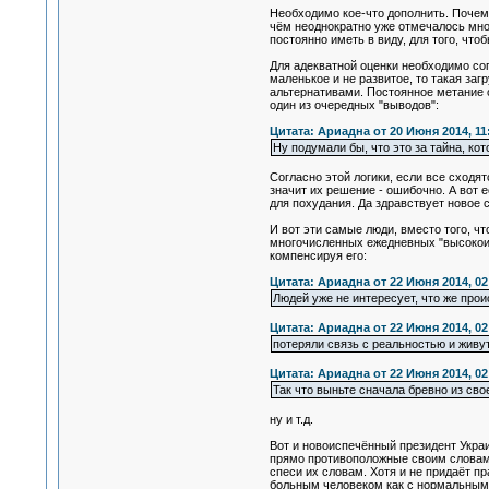
Необходимо кое-что дополнить. Почему
чём неоднократно уже отмечалось мно
постоянно иметь в виду, для того, что
Для адекватной оценки необходимо соп
маленькое и не развитое, то такая за
альтернативами. Постоянное метание о
один из очередных "выводов":
Цитата: Ариадна от 20 Июня 2014, 11
Ну подумали бы, что это за тайна, ко
Согласно этой логики, если все сходят
значит их решение - ошибочно. А вот е
для похудания. Да здравствует новое с
И вот эти самые люди, вместо того, чт
многочисленных ежедневных "высокоин
компенсируя его:
Цитата: Ариадна от 22 Июня 2014, 02
Людей уже не интересует, что же про
Цитата: Ариадна от 22 Июня 2014, 02
потеряли связь с реальностью и жив
Цитата: Ариадна от 22 Июня 2014, 02
Так что выньте сначала бревно из сво
ну и т.д.
Вот и новоиспечённый президент Укра
прямо противоположные своим словам. К
спеси их словам. Хотя и не придаёт пр
больным человеком как с нормальным -