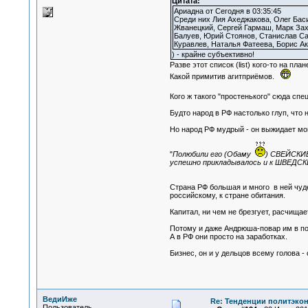
Цитата:
Ариадна от Сегодня в 03:35:45
Среди них Лия Ахеджакова, Олег Бас
Жванецкий, Сергей Гармаш, Марк Зах
Балуев, Юрий Стоянов, Станислав Са
Куравлев, Наталья Фатеева, Борис Ак
) - крайне субъективно!
Разве этот список (list) кого-то на пл
Какой примитив агитприёмов.
Кого ж такого "простенького" сюда сп
Будто народ в РФ настолько глуп, что 
Но народ РФ мудрый - он выжидает моме
"
Полюбили его (Обаму
) СВЕЙСКИЕ
успешно прикладывалось и к ШВЕДСК
Страна РФ большая и много в ней чуде
российскому, к стране обитания.
Капитал, ни чем не брезгует, расчища
Потому и даже Андрюша-повар им в пом
А в РФ они просто на заработках.
Бизнес, он и у дельцов всему голова -
ВедиИже
Re: Тенденции политэко
Пользователь