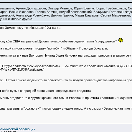
илашвили, Армен Джигарханян, Эльдар Рязанов, Юрий Шевчук, Борис Гребенщиков, Се
аров, Елена Яковлева, Галина Волчек, Андрей Кончаловский, Владимир Гостюхин, Фед
дальский, Александр Розенбаум, Даниил Гранин, Марат Башаров, Сергей Маковецкий,
унин и многие другие.
анете Земля чему-то обязывает? Ха-ха-ха.
ецслужбы США направили! Да они только себе навредили таким "сотрудником".
на такой список клюнет и сразу "полюбит" и Обаму и Псаки да Брюсель.
нт, когда и к нам Виктория Нуланд будет булочки на площади приносить и даром эту х
 ОРДЫ владети тем королевством>>. ...<<Начат же с собою поднимати ОРДЫ НЕМ
ИМ и к НЕМЕЦКИМ войскам.
"
с. В этом списке людей что-то сближает - то ли потуги пропагандистов инфовойны про
ет себе путь к очередной пище и цель оправдывает средства.
ощь сгодился. У и других кроме него там, в Европах и пр, счета хранятся и "недвижи
 сначала деньги "рожаются", потом сразу следом гонор. А уж разум - бесполезная и не
номической эволюции