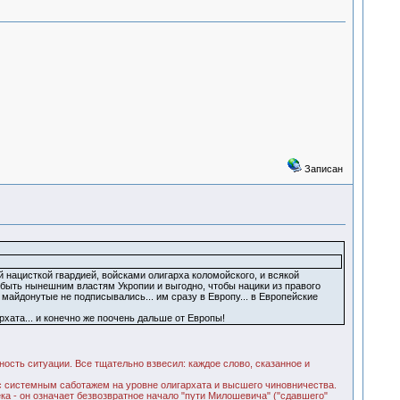
Записан
й нацисткой гвардией, войсками олигарха коломойского, и всякой
 быть нынешним властям Укропии и выгодно, чтобы нацики из правого
о майдонутые не подписывались... им сразу в Европу... в Европейские
архата... и конечно же поочень дальше от Европы!
ость ситуации. Все тщательно взвесил: каждое слово, сказанное и
 с системным саботажем на уровне олигархата и высшего чиновничества.
ека - он означает безвозвратное начало "пути Милошевича" ("сдавшего"