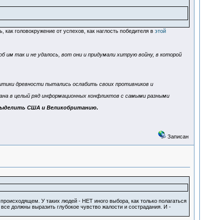
, как головокружение от успехов, как наглость победителя в
этой
 им так и не удалось, вот они и придумали хитрую войну, в которой
итики древности пытались ослабить своих противников и
тана в целый ряд информационных конфликтов с самыми разными
 выделить США и Великобританию.
Записан
оисходящем. У таких людей - НЕТ иного выбора, как только полагаться
ы все должны выразить глубокое чувство жалости и сострадания. И -