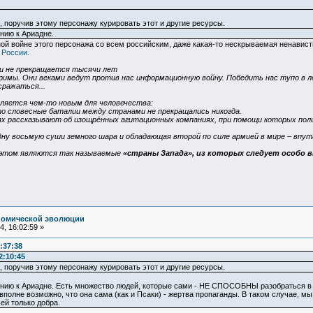
 поручив этому персонажу курировать этот и другие ресурсы.
нию к Ариадне.
ной войне этого персонажа со всем российским, даже какая-то нескрываемая ненависть
 России.
и не прекращается тысячи лет
имы. Они веками ведут против нас информационную войну. Победить нас тупо в лоб
сражаться...
вляется чем-то новым для человечества:
 то словесные баталии между странами не прекращались никогда.
х рассказывают об изощрённых агитационных компаниях, при помощи которых пол
ну восьмую суши земного шара и обладающая второй по силе армией в мире – впу
 этом являются так называемые
«страны Запада», из которых следует особо
номической эволюции
, 16:02:59 »
:37:38
2:10:45
 поручив этому персонажу курировать этот и другие ресурсы.
ию к Ариадне. Есть множество людей, которые сами - НЕ СПОСОБНЫ разобраться в пр
 вполне возможно, что она сама (как и Псаки) - жертва пропаганды. В таком случае, м
ей только добра.