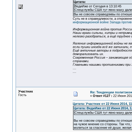
Цитата:
ВедиИже от Сегодня в 13:10:45
Спецслужбы США тут явно маху дали,
Вы не совсем справедливы по отноше
Суть не в справедливости, а откровен
информационной войне Запада против
Информационная война против Росси
Наши враги сильны, хитры и непримир
нелегко разобраться, а ещё труднее 
Явление информационной войны не я
если пушки иногда всё же затихали,
Ещё античные авторы в подробностя
деморализовать их.
Современная Россия – занимающая од
странами.
Главными нашими противниками при
....
....
Участник
Re: Тенденции политэко
Гость
«
Ответ #127 :
22 Июня 2014
Цитата: Участник от 22 Июня 2014, 11
Цитата: ВедиИже от 22 Июня 2014, 1
Спецслужбы США тут явно маху дали,
Вы не совсем справедливы по отношен
на чужое мнение со стороны. Так что,
молиться за спасение её души, желая 