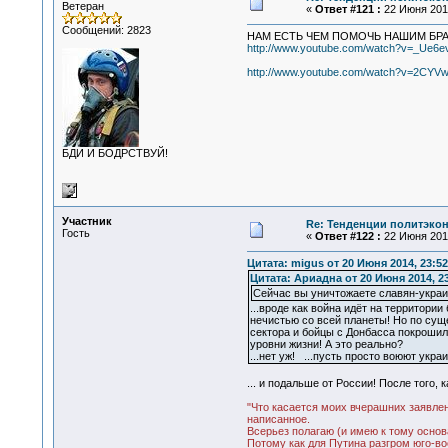
Ветеран
«
Ответ #121 :
22 Июня 2014
Сообщений: 2823
НАМ ЕСТЬ ЧЕМ ПОМОЧЬ НАШИМ БРА
http://www.youtube.com/watch?v=_Ue6
http://www.youtube.com/watch?v=2CYV
БДИ И БОДРСТВУЙ!
Участник
Re: Тенденции политэко
Гость
«
Ответ #122 :
22 Июня 2014
Цитата: migus от 20 Июня 2014, 23:52
Цитата: Ариадна от 20 Июня 2014, 23
Сейчас вы уничтожаете славян-украи
...вроде как война идёт на территори
нечистью со всей планеты! Но по сущ
сектора и бойцы с Донбасса покрошили 
уровни жизни! А это реально?
...нет уж! ...пусть просто воюют укра
... и подальше от России! После того,
"Что касается моих вчерашних заявлен
написанное.
Всерьез полагаю (и имею к тому осно
Потому как для Путина разгром юго-во