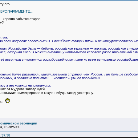
ту его.
ВРОПАРЛАМЕНТЕ...
- хорошо забытое старое.
ву?
ятна:
о всех вопросах своего бытия. Российские товары плохи и не конкурентоспособные
ваты. Российские дети — дебилы, российские взрослые — алкаши, российские стари
всё, позорная Россия может вызвать у нормального человека разве что горький сме
: её носители становятся гораздо предприимчивее ко всем остальным русофобским
онечно более развитой и цивилизованной страной, чем Россия. Там больше свободы
енных, а западные политики — честнее и умнее российских.
азу в нескольких направлениях:
щих от мудрого Запада идей
ь ногами
», иммигрировав в какую-нибудь западную страну.
ов.
номической эволюции
, 15:38:50 »
:37:38