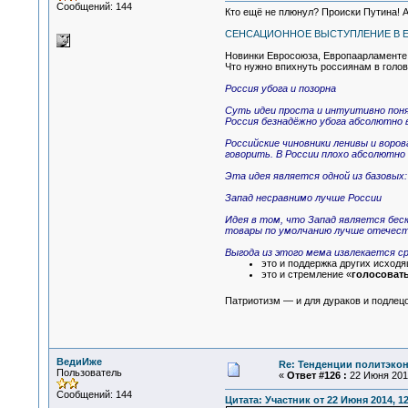
Сообщений: 144
Кто ещё не плюнул? Происки Путина! А
СЕНСАЦИОННОЕ ВЫСТУПЛЕНИЕ В Е
Новинки Евросоюза, Европаарламенте 
Что нужно впихнуть россиянам в голо
Россия убога и позорна
Суть идеи проста и интуитивно пон
Россия безнадёжно убога абсолютно в
Российские чиновники ленивы и воро
говорить. В России плохо абсолютно 
Эта идея является одной из базовых
Запад несравнимо лучше России
Идея в том, что Запад является беск
товары по умолчанию лучше отечеств
Выгода из этого мема извлекается ср
это и поддержка других исходя
это и стремление «
голосоват
Патриотизм — и для дураков и подлец
ВедиИже
Re: Тенденции политэко
Пользователь
«
Ответ #126 :
22 Июня 2014
Сообщений: 144
Цитата: Участник от 22 Июня 2014, 12