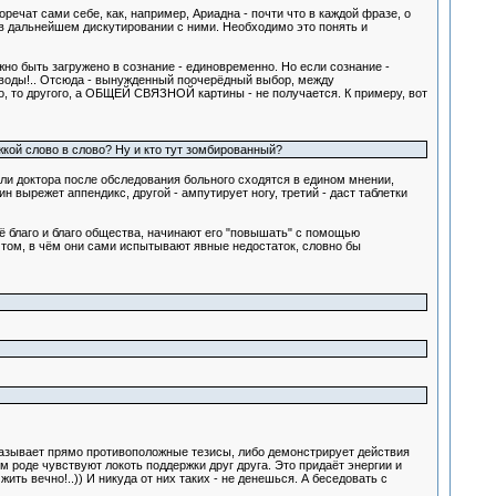
ечат сами себе, как, например, Ариадна - почти что в каждой фразе, о
 в дальнейшем дискутировании с ними. Необходимо это понять и
о быть загружено в сознание - единовременно. Но если сознание -
о воды!.. Отсюда - вынужденный поочерёдный выбор, между
го, то другого, а ОБЩЕЙ СВЯЗНОЙ картины - не получается. К примеру, вот
ужкой слово в слово? Ну и кто тут зомбированный?
если доктора после обследования больного сходятся в едином мнении,
 вырежет аппендикс, другой - ампутирует ногу, третий - даст таблетки
оё благо и благо общества, начинают его "повышать" с помощью
том, в чём они сами испытывают явные недостаток, словно бы
казывает прямо противоположные тезисы, либо демонстрирует действия
м роде чувствуют локоть поддержки друг друга. Это придаёт энергии и
ить вечно!..)) И никуда от них таких - не денешься. А беседовать с