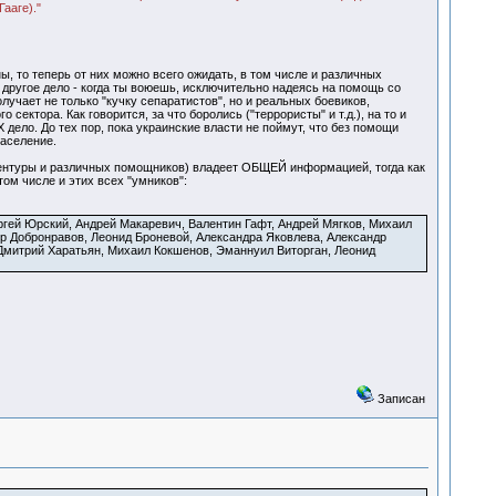
ааге)."
 то теперь от них можно всего ожидать, в том числе и различных
м другое дело - когда ты воюешь, исключительно надеясь на помощь со
лучает не только "кучку сепаратистов", но и реальных боевиков,
ектора. Как говорится, за что боролись ("террористы" и т.д.), на то и
 дело. До тех пор, пока украинские власти не поймут, что без помощи
население.
 агентуры и различных помощников) владеет ОБЩЕЙ информацией, тогда как
ом числе и этих всех "умников":
гей Юрский, Андрей Макаревич, Валентин Гафт, Андрей Мягков, Михаил
р Добронравов, Леонид Броневой, Александра Яковлева, Александр
Дмитрий Харатьян, Михаил Кокшенов, Эманнуил Виторган, Леонид
Записан