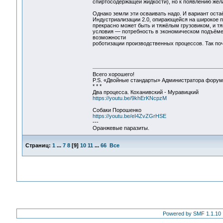
спиртосодержащей жидкости), но к появлению же
Однако земли эти осваивать надо. И вариант ост
Индустриализации 2.0, опирающейся на широкое п
прекрасно может быть и тяжёлым грузовиком, и т
условия — потребность в экономическом подъём
возможности
роботизации производственных процессов. Так поч
Всего хорошего!
P.S. «Двойные стандарты» Администратора форума 
* * *
Два процесса. Коханивский - Муравицкий
https://youtu.be/9khErKNcpzM
Собаки Порошенко
https://youtu.be/eI4ZvZGrHSE
---
Оранжевые паразиты.
Страниц:
1
...
7
8
[
9
]
10
11
...
66
Все
Powered by SMF 1.1.10