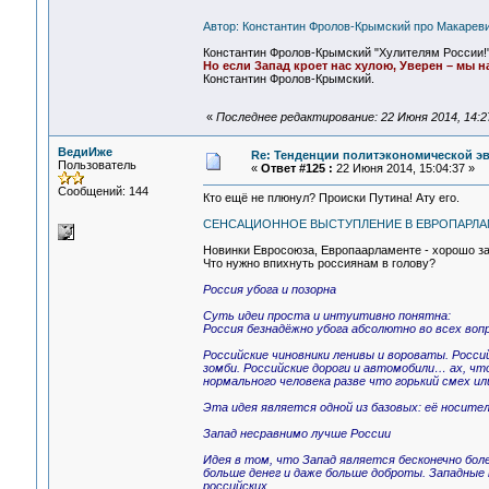
Автор: Константин Фролов-Крымский про Макарев
Константин Фролов-Крымский "Хулителям России!" Су
Но если Запад кроет нас хулою, Уверен – мы 
Константин Фролов-Крымский.
«
Последнее редактирование: 22 Июня 2014, 14:
ВедиИже
Re: Тенденции политэкономической э
Пользователь
«
Ответ #125 :
22 Июня 2014, 15:04:37 »
Сообщений: 144
Кто ещё не плюнул? Происки Путина! Ату его.
СЕНСАЦИОННОЕ ВЫСТУПЛЕНИЕ В ЕВРОПАРЛАМ
Новинки Евросоюза, Европаарламенте - хорошо за
Что нужно впихнуть россиянам в голову?
Россия убога и позорна
Суть идеи проста и интуитивно понятна:
Россия безнадёжно убога абсолютно во всех воп
Российские чиновники ленивы и вороваты. Росси
зомби. Российские дороги и автомобили… ах, чт
нормального человека разве что горький смех ил
Эта идея является одной из базовых: её носите
Запад несравнимо лучше России
Идея в том, что Запад является бесконечно боле
больше денег и даже больше доброты. Западные
российских.