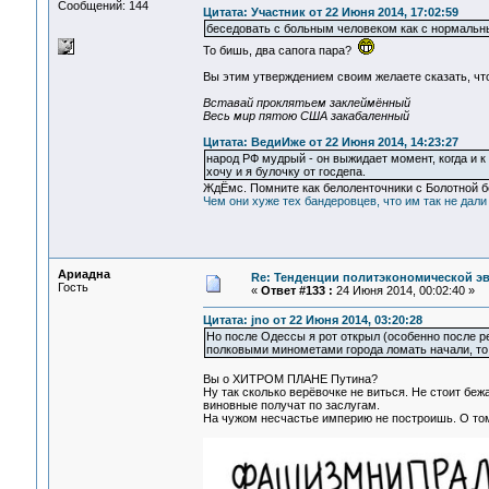
Сообщений: 144
Цитата: Участник от 22 Июня 2014, 17:02:59
беседовать с больным человеком как с нормальны
То бишь, два сапога пара?
Вы этим утверждением своим желаете сказать, чт
Вставай проклятьем заклеймённый
Весь мир пятою США закабаленный
Цитата: ВедиИже от 22 Июня 2014, 14:23:27
народ РФ мудрый - он выжидает момент, когда и к
хочу и я булочку от госдепа.
ЖдЁмс. Помните как белоленточники с Болотной б
Чем они хуже тех бандеровцев, что им так не дали
Ариадна
Re: Тенденции политэкономической э
Гость
«
Ответ #133 :
24 Июня 2014, 00:02:40 »
Цитата: jno от 22 Июня 2014, 03:20:28
Но после Одессы я рот открыл (особенно после ре
полковыми минометами города ломать начали, то 
Вы о ХИТРОМ ПЛАНЕ Путина?
Ну так сколько верёвочке не виться. Не стоит беж
виновные получат по заслугам.
На чужом несчастье империю не построишь. О том