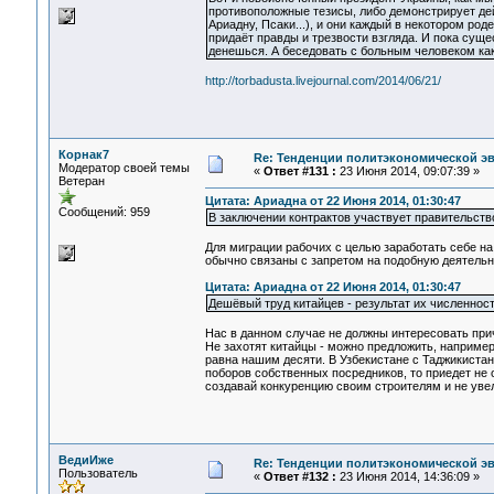
противоположные тезисы, либо демонстрирует де
Ариадну, Псаки...), и они каждый в некотором род
придаёт правды и трезвости взгляда. И пока сущест
денешься. А беседовать с больным человеком как
http://torbadusta.livejournal.com/2014/06/21/
Корнак7
Re: Тенденции политэкономической э
Модератор своей темы
«
Ответ #131 :
23 Июня 2014, 09:07:39 »
Ветеран
Цитата: Ариадна от 22 Июня 2014, 01:30:47
Сообщений: 959
В заключении контрактов участвует правительство
Для миграции рабочих с целью заработать себе на
обычно связаны с запретом на подобную деятельно
Цитата: Ариадна от 22 Июня 2014, 01:30:47
Дешёвый труд китайцев - результат их численност
Нас в данном случае не должны интересовать прич
Не захотят китайцы - можно предложить, например,
равна нашим десяти. В Узбекистане с Таджикистан
поборов собственных посредников, то приедет не о
создавай конкуренцию своим строителям и не уве
ВедиИже
Re: Тенденции политэкономической э
Пользователь
«
Ответ #132 :
23 Июня 2014, 14:36:09 »