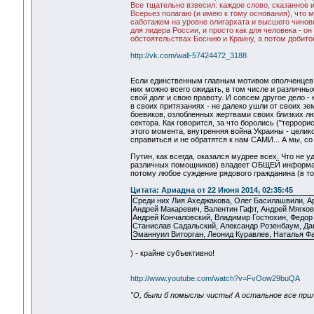
Все тщательно взвесил: каждое слово, сказанное 
Всерьез полагаю (и имею к тому основания), что
саботажем на уровне олигархата и высшего чиновн
для лидера России, и просто как для человека - о
обстоятельствах Боснию и Краину, а потом добитог
http://vk.com/wall-57424472_3188
Если единственным главным мотивом ополченцев с
них можно всего ожидать, в том числе и различных
свой долг и свою правоту. И совсем другое дело 
в своих притязаниях - не далеко ушли от своих зе
боевиков, озлобленных жертвами своих близких лю
сектора. Как говорится, за что боролись ("террорис
этого момента, внутренняя война Украины - целико
справиться и не обратятся к нам САМИ... А мы, с
Путин, как всегда, оказался мудрее всех. Что не 
различных помощников) владеет ОБЩЕЙ информацие
потому любое суждение рядового гражданина (в то
Цитата: Ариадна от 22 Июня 2014, 02:35:45
Среди них Лия Ахеджакова, Олег Басилашвили, А
Андрей Макаревич, Валентин Гафт, Андрей Мягков
Андрей Кончаловский, Владимир Гостюхин, Федор
Станислав Садальский, Александр Розенбаум, Да
Эманнуил Виторган, Леонид Куравлев, Наталья Фа
) - крайне субъективно!
http://www.youtube.com/watch?v=FvOow29buQA
"О, были б помыслы чисты! А остальное все при