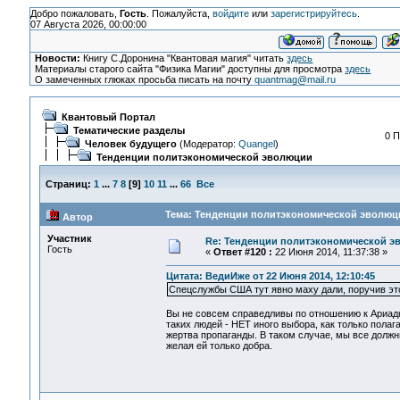
Добро пожаловать,
Гость
. Пожалуйста,
войдите
или
зарегистрируйтесь
.
07 Августа 2026, 00:00:00
Новости:
Книгу С.Доронина "Квантовая магия" читать
здесь
Материалы старого сайта "Физика Магии" доступны для просмотра
здесь
О замеченных глюках просьба писать на почту
quantmag@mail.ru
Квантовый Портал
Тематические разделы
0 П
Человек будущего
(Модератор:
Quangel
)
Тенденции политэкономической эволюции
Страниц:
1
...
7
8
[
9
]
10
11
...
66
Все
Тема: Тенденции политэкономической эволюци
Автор
Участник
Re: Тенденции политэкономической э
Гость
«
Ответ #120 :
22 Июня 2014, 11:37:38 »
Цитата: ВедиИже от 22 Июня 2014, 12:10:45
Спецслужбы США тут явно маху дали, поручив это
Вы не совсем справедливы по отношению к Ариад
таких людей - НЕТ иного выбора, как только полага
жертва пропаганды. В таком случае, мы все должн
желая ей только добра.