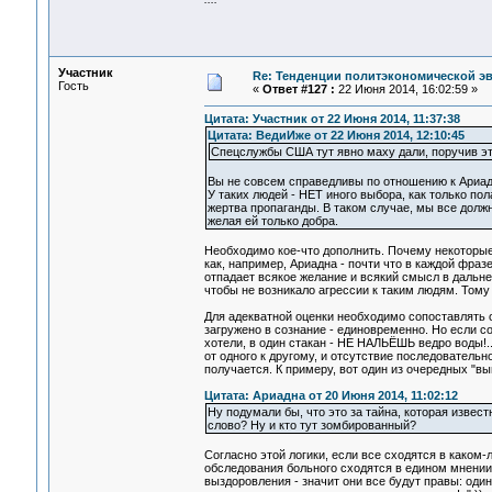
Участник
Re: Тенденции политэкономической э
Гость
«
Ответ #127 :
22 Июня 2014, 16:02:59 »
Цитата: Участник от 22 Июня 2014, 11:37:38
Цитата: ВедиИже от 22 Июня 2014, 12:10:45
Спецслужбы США тут явно маху дали, поручив эт
Вы не совсем справедливы по отношению к Ариа
У таких людей - НЕТ иного выбора, как только пол
жертва пропаганды. В таком случае, мы все должн
желая ей только добра.
Необходимо кое-что дополнить. Почему некоторые
как, например, Ариадна - почти что в каждой фраз
отпадает всякое желание и всякий смысл в дальне
чтобы не возникало агрессии к таким людям. Тому
Для адекватной оценки необходимо сопоставлять 
загружено в сознание - единовременно. Но если со
хотели, в один стакан - НЕ НАЛЬЁШЬ ведро воды!
от одного к другому, и отсутствие последовательн
получается. К примеру, вот один из очередных "вы
Цитата: Ариадна от 20 Июня 2014, 11:02:12
Ну подумали бы, что это за тайна, которая извест
слово? Ну и кто тут зомбированный?
Согласно этой логики, если все сходятся в каком-л
обследования больного сходятся в едином мнении,
выздоровления - значит они все будут правы: один 