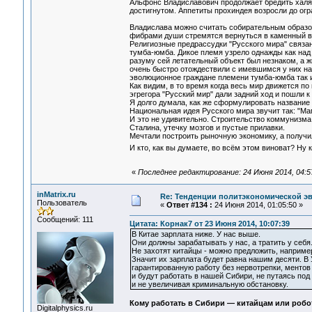
Альфонс Владиславович продолжает бредить халяв
достигнутом. Аппетиты прохиндея возросли до огр
Владислава можно считать собирательным образом
фибрами души стремятся вернуться в каменный в
Религиозные предрассудки "Русского мира" связа
тумба-юмба. Дикое племя узрело однажды как над
разуму сей летательный объект был незнаком, а ж
очень быстро отождествили с имевшимся у них на 
эволюционное граждане племени тумба-юмба так и
Как видим, в то время когда весь мир движется по
эгрегора "Русский мир" дали задний ход и пошли 
Я долго думала, как же сформулировать название 
Национальная идея Русского мира звучит так: "Ма
И это не удивительно. Строительство коммунизма 
Сталина, утечку мозгов и пустые прилавки.
Мечтали построить рыночную экономику, а получи
И кто, как вы думаете, во всём этом виноват? Ну
«
Последнее редактирование: 24 Июня 2014, 04:5
inMatrix.ru
Re: Тенденции политэкономической э
Пользователь
«
Ответ #134 :
24 Июня 2014, 01:05:50 »
Сообщений: 111
Цитата: Корнак7 от 23 Июня 2014, 10:07:39
В Китае зарплата ниже. У нас выше.
Они должны зарабатывать у нас, а тратить у себя
Не захотят китайцы - можно предложить, например
Значит их зарплата будет равна нашим десяти. В 
гарантированную работу без нервотрепки, ментов
и будут работать в нашей Сибири, не путаясь под
и не увеличивая криминальную обстановку.
Кому работать в Сибири — китайцам или робо
Digitalphysics.ru