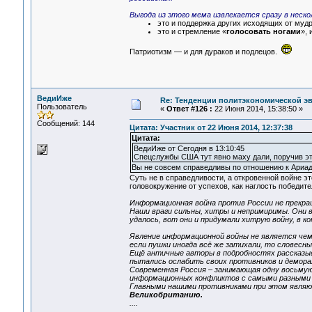
Выгода из этого мема извлекается сразу в неско
это и поддержка других исходящих от муд
это и стремление «
голосовать ногами
»,
Патриотизм — и для дураков и подлецов.
ВедиИже
Re: Тенденции политэкономической э
Пользователь
«
Ответ #126 :
22 Июня 2014, 15:38:50 »
Сообщений: 144
Цитата: Участник от 22 Июня 2014, 12:37:38
Цитата:
ВедиИже от Сегодня в 13:10:45
Спецслужбы США тут явно маху дали, поручив эт
Вы не совсем справедливы по отношению к Ариад
Суть не в справедливости, а откровенной войне э
головокружение от успехов, как наглость победит
Информационная война против России не прекр
Наши враги сильны, хитры и непримиримы. Они в
удалось, вот они и придумали хитрую войну, в к
Явление информационной войны не является чем
если пушки иногда всё же затихали, то словесн
Ещё античные авторы в подробностях рассказы
пытались ослабить своих противников и демора
Современная Россия – занимающая одну восьмую 
информационных конфликтов с самыми разными
Главными нашими противниками при этом явля
Великобританию.
....
....