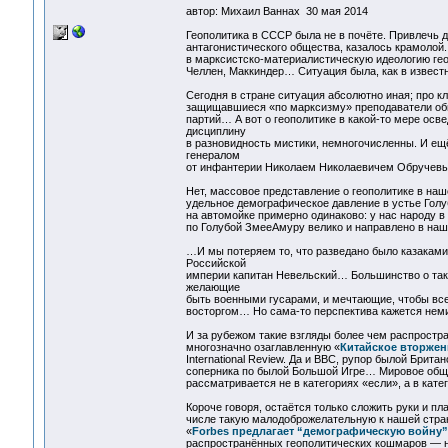
автор: Михаил Ваннах 30 мая 2014
Геополитика в СССР была не в почёте. Привлечь 
антагонистического общества, казалось крамолой.
в марксистско-материалистическую идеологию гео
Челлен, Маккиндер… Ситуация была, как в известн
Сегодня в стране ситуация абсолютно иная; про к
защищавшиеся «по марксизму» преподаватели общ
партий… А вот о геополитике в какой-то мере осве
дисциплину
в разновидность мистики, немногочисленны. И ещё
генералом
от инфантерии Николаем Николаевичем Обручевым
Нет, массовое представление о геополитике в наш
удельное демографическое давление в устье Голу
на автомойке примерно одинаково: у нас народу в
по Голубой ЗмееАмуру велико и направлено в наш
…И мы потеряем то, что разведано было казаками
Российской
империи капитан Невельский… Большинство о так
желающие
быть военными гусарами, и мечтающие, чтобы все
восторгом… Но сама-то перспектива кажется нем
И за рубежом такие взгляды более чем распростра
многозначно озаглавленную «
Китайское вторжен
International Review. Да и BBC, рупор былой Брита
соперника по былой Большой Игре… Мировое обще
рассматривается не в категориях «если», а в кате
Короче говоря, остаётся только сложить руки и пл
числе такую малодоброжелательную к нашей стран
«
Forbes предлагает “демографическую войну”
распространённых геополитических кошмаров — не 