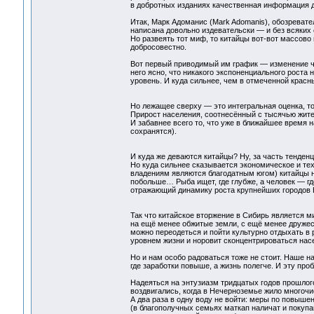
в добротных изданиях качественная информация д
Итак, Марк Адоманис (Mark Adomanis), обозревател
написана довольно издевательски — и без всяких
Но развеять тот миф, то китайцы вот-вот массово
добросовестно.
Вот первый приводимый им график — изменение чи
него ясно, что никакого экспоненциального роста 
уровень. И куда сильнее, чем в отмеченной крас
Но лежащее сверху — это интегральная оценка, то,
Прирост населения, соотнесённый с тысячью жител
И забавнее всего то, что уже в ближайшее время 
сохранятся).
И куда же деваются китайцы? Ну, за часть тенден
Но куда сильнее сказывается экономическое и те
владениям являются благодатным югом) китайцы но
побольше… Рыба ищет, где глубже, а человек — гд
отражающий динамику роста крупнейших городов 
Так что китайское вторжение в Сибирь является 
на ещё менее обжитые земли, с ещё менее дружест
можно переодеться и пойти культурно отдыхать в
уровнем жизни и норовит сконцентрироваться нас
Но и нам особо радоваться тоже не стоит. Наше на
где заработки повыше, а жизнь полегче. И эту пр
Надеяться на энтузиазм тридцатых годов прошлог
воздвигались, когда в Нечерноземье жило многоч
А два раза в одну воду не войти: меры по повыш
(в благополучных семьях маткап наличат и покупа