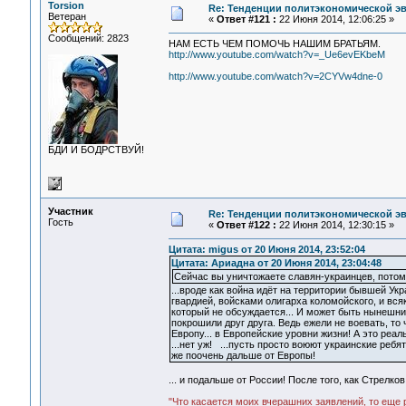
Torsion
Re: Тенденции политэкономической э
Ветеран
«
Ответ #121 :
22 Июня 2014, 12:06:25 »
Сообщений: 2823
НАМ ЕСТЬ ЧЕМ ПОМОЧЬ НАШИМ БРАТЬЯМ.
http://www.youtube.com/watch?v=_Ue6evEKbeM
http://www.youtube.com/watch?v=2CYVw4dne-0
БДИ И БОДРСТВУЙ!
Участник
Re: Тенденции политэкономической э
Гость
«
Ответ #122 :
22 Июня 2014, 12:30:15 »
Цитата: migus от 20 Июня 2014, 23:52:04
Цитата: Ариадна от 20 Июня 2014, 23:04:48
Сейчас вы уничтожаете славян-украинцев, потом
...вроде как война идёт на территории бывшей Ук
гвардией, войсками олигарха коломойского, и вся
который не обсуждается... И может быть нынешни
покрошили друг друга. Ведь ежели не воевать, то 
Европу... в Европейские уровни жизни! А это реал
...нет уж! ...пусть просто воюют украинские ребят
же поочень дальше от Европы!
... и подальше от России! После того, как Стрелк
"Что касается моих вчерашних заявлений, то еще 