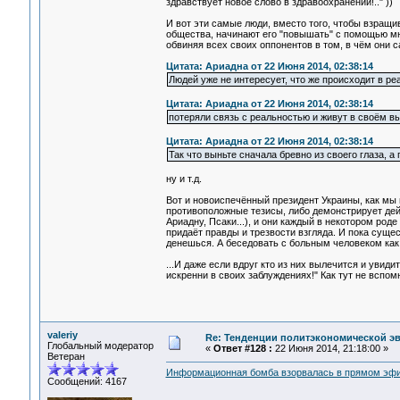
здравствует новое слово в здравоохранении!.." ))
И вот эти самые люди, вместо того, чтобы взращива
общества, начинают его "повышать" с помощью м
обвиняя всех своих оппонентов в том, в чём они 
Цитата: Ариадна от 22 Июня 2014, 02:38:14
Людей уже не интересует, что же происходит в 
Цитата: Ариадна от 22 Июня 2014, 02:38:14
потеряли связь с реальностью и живут в своём 
Цитата: Ариадна от 22 Июня 2014, 02:38:14
Так что выньте сначала бревно из своего глаза, а
ну и т.д.
Вот и новоиспечённый президент Украины, как мы
противоположные тезисы, либо демонстрирует дей
Ариадну, Псаки...), и они каждый в некотором роде
придаёт правды и трезвости взгляда. И пока сущест
денешься. А беседовать с больным человеком как 
...И даже если вдруг кто из них вылечится и увиди
искренни в своих заблуждениях!" Как тут не вспом
valeriy
Re: Тенденции политэкономической э
Глобальный модератор
«
Ответ #128 :
22 Июня 2014, 21:18:00 »
Ветеран
Информационная бомба взорвалась в прямом эф
Сообщений: 4167