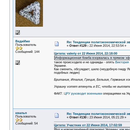
ВедиИже
Re: Тенденции политэкономической э
Пользователь
«
Ответ #129 :
22 Июня 2014, 22:53:54 »
Сообщений: 144
Цитата: valeriy от 22 Июня 2014, 22:18:00
Информационная бомба взорвалась в прямом эф
такое происходило и не однажды - опять
Виктория
Украине.
Как сменить, обсуждает, шило (неудобную гниду 
подобных людин)
Британия, Италия, Греция, Бельгия, Германия х
Украину хотят втянуть в ЕС, чтобы не выплати
ФАКТ:
ЦРУ руководит военными
операциями на Ук
квальп
Re: Тенденции политэкономической э
Пользователь
«
Ответ #130 :
23 Июня 2014, 05:21:29 »
Сообщений: 54
Цитата: Участник от 22 Июня 2014, 17:02:59
Вот и новоиспечённый президент Украины, как мы