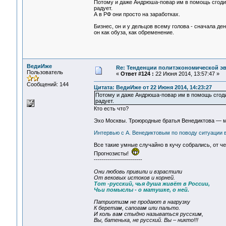
Потому и даже Андрюша-повар им в помощь сгодилс
радует.
А в РФ они просто на заработках.
Бизнес, он и у дельцов всему голова - сначала де
он как обуза, как обременение.
ВедиИже
Re: Тенденции политэкономической э
Пользователь
«
Ответ #124 :
22 Июня 2014, 13:57:47 »
Сообщений: 144
Цитата: ВедиИже от 22 Июня 2014, 14:23:27
Потому и даже Андрюша-повар им в помощь сгодилс
радует.
Кто есть что?
Эхо Москвы. Троюродные братья Венедиктова — м
Интервью с А. Венедиктовым по поводу ситуации 
Все такие умные случайно в кучу собрались, от ч
Прогнозисты!
------------------------
Они любовь привили и взрастили
От вековых истоков и корней.
Тот -русский, чья душа живёт в России,
Чьи помыслы - о матушке, о ней.
Патриотизм не продают в нагрузку
К беретам, сапогам или пальто.
И коль вам стыдно называться русским,
Вы, батенька, не русский. Вы – никто!!!