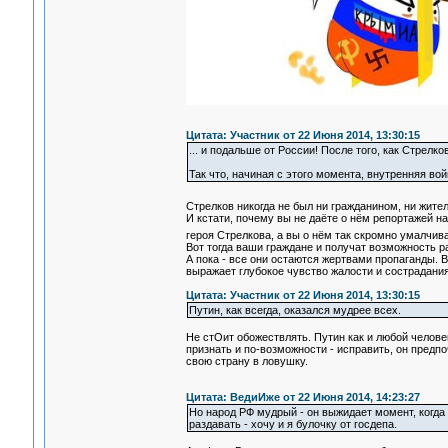
Цитата: Участник от 22 Июня 2014, 13:30:15
... и подальше от России! После того, как Стрел
Так что, начиная с этого момента, внутренняя во
Стрелков никогда не был ни гражданином, ни жител
И кстати, почему вы не даёте о нём репортажей 
героя Стрелкова, а вы о нём так скромно умалчив
Вот тогда ваши граждане и получат возможность 
А пока - все они остаются жертвами пропаганды. 
выражает глубокое чувство жалости и сострадания
Цитата: Участник от 22 Июня 2014, 13:30:15
Путин, как всегда, оказался мудрее всех.
Не стОит обожествлять. Путин как и любой челове
признать и по-возможности - исправить, он предпо
свою страну в ловушку.
Цитата: ВедиИже от 22 Июня 2014, 14:23:27
Но народ РФ мудрый - он выжидает момент, когда
раздавать - хочу и я булочку от госдепа.