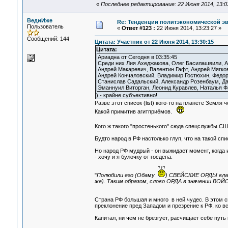
«
Последнее редактирование: 22 Июня 2014, 13:0
ВедиИже
Re: Тенденции политэкономической э
Пользователь
«
Ответ #123 :
22 Июня 2014, 13:23:27 »
Сообщений: 144
Цитата: Участник от 22 Июня 2014, 13:30:15
Цитата:
Ариадна от Сегодня в 03:35:45
Среди них Лия Ахеджакова, Олег Басилашвили, А
Андрей Макаревич, Валентин Гафт, Андрей Мягко
Андрей Кончаловский, Владимир Гостюхин, Федор
Станислав Садальский, Александр Розенбаум, Да
Эманнуил Виторган, Леонид Куравлев, Наталья Фа
) - крайне субъективно!
Разве этот список (list) кого-то на планете Земля 
Какой примитив агитприёмов.
Кого ж такого "простенького" сюда спецслужбы СШ
Будто народ в РФ настолько глуп, что на такой сп
Но народ РФ мудрый - он выжидает момент, когда 
- хочу и я булочку от госдепа.
"
Полюбили его (Обаму
) СВЕЙСКИЕ ОРДЫ влад
же). Таким образом, слово ОРДА в значении ВО
Страна РФ большая и много в ней чудес. В этом сп
преклонение пред Западом и презрение к РФ, ко в
Капитал, ни чем не брезгует, расчищает себе путь