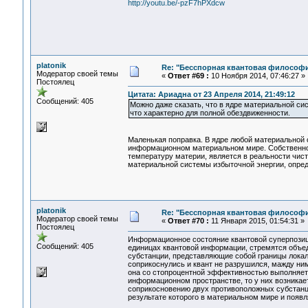
http://youtu.be/-pzF7hPXdcw
platonik
Re: "Бесспорная квантовая философ
Модератор своей темы
«
Ответ #69 :
10 Ноября 2014, 07:46:27 »
Постоялец
Цитата: Ариадна от 23 Апреля 2014, 21:49:12
Сообщений: 405
Можно даже сказать, что в ядре материальной сис
что характерно для полной обездвиженности.
Маленькая поправка. В ядре любой материальной 
информационном материальном мире. Собственно 
температуру материи, является в реальности чис
материальной системы избыточной энергии, опред
platonik
Re: "Бесспорная квантовая философ
Модератор своей темы
«
Ответ #70 :
11 Января 2015, 01:54:31 »
Постоялец
Информационное состояние квантовой суперпозици
Сообщений: 405
единицах квантовой информации, стремятся объе
субстанции, представляющие собой границы локал
соприкоснулись и квант не разрушился, мажду ним
она со стопроцентной эффективностью выполняет
информационном пространстве, то у них возникает
соприкосновению двух противоположных субстанци
результате которого в материальном мире и появл