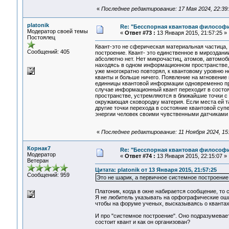
«
Последнее редактирование: 17 Мая 2024, 22:39:0
platonik
Re: "Бесспорная квантовая философ
Модератор своей темы
«
Ответ #73 :
13 Января 2015, 21:57:25 »
Постоялец
Квант-это не сферическая материальная частица, 
Сообщений: 405
построение. Квант- это единственное в мироздани
абсолютно нет. Нет микрочастиц, атомов, автомоби
находясь в одном информационном пространстве, о
уже многократно повторял, к квантовому уровню 
кванты и больше ничего. Появление на мгновение 
единницы квантовой информации одновременно пр
случае информационный квант переходит в состо
пространстве, устремляются в ближайшие точки с 
окружающая сковородку материя. Если места ей та
другие точки перехода в состояние квантовой суп
энергии человек своими чувственными датчиками
«
Последнее редактирование: 11 Ноября 2024, 15:4
Корнак7
Re: "Бесспорная квантовая философ
Модератор
«
Ответ #74 :
13 Января 2015, 22:15:07 »
Ветеран
Цитата: platonik от 13 Января 2015, 21:57:25
Сообщений: 959
Это не шарик, а первичное системное построение
Платоник, когда в окне набирается сообщение, то
Я не любитель указывать на орфографические оши
чтобы на форуме ученых, высказываясь о квантах 
И про "системное построение". Оно подразумевае
состоит квант и как он организован?