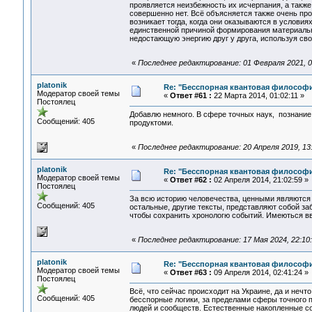
проявляется неизбежность их исчерпания, а также
совершенно нет. Всё объясняется также очень про
возникает тогда, когда они оказываются в условия
единственной причиной формирования материальн
недостающую энергию друг у друга, используя св
«
Последнее редактирование: 01 Февраля 2021, 00
platonik
Re: "Бесспорная квантовая философ
Модератор своей темы
«
Ответ #61 :
22 Марта 2014, 01:02:11 »
Постоялец
Добавлю немного. В сфере точных наук, познание
Сообщений: 405
продуктоми.
«
Последнее редактирование: 20 Апреля 2019, 13:5
platonik
Re: "Бесспорная квантовая философ
Модератор своей темы
«
Ответ #62 :
02 Апреля 2014, 21:02:59 »
Постоялец
За всю историю человечества, ценными являются 
Сообщений: 405
остальные, другие тексты, представляют собой за
чтобы сохранить хронологю событий. Имеються вв
«
Последнее редактирование: 17 Мая 2024, 22:10:0
platonik
Re: "Бесспорная квантовая философ
Модератор своей темы
«
Ответ #63 :
09 Апреля 2014, 02:41:24 »
Постоялец
Всё, что сейчас происходит на Украине, да и неч
Сообщений: 405
бесспорные логики, за пределами сферы точного п
людей и сообществ. Естественные накопленные со