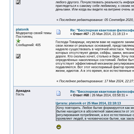
любого другого. Почувствовать реальность инфор
приглядеться к самому себе любимому, к своим н
деньгами. Или когда вы видите на витрине очень а
«
Последнее редактирование: 05 Сентября 2020, 1
platonik
Re: "Бесспорная квантовая философ
Модератор своей темы
«
Ответ #67 :
25 Мая 2014, 21:18:13 »
Постоялец
Господа-Товарищи, неужели вам не надоело заним
Сообщений: 405
свои логики от реальных оснований, представляю
надоело существовать в чертячей ипостаси. Чело
которых отсутствуют двери, сейфы, замки, механи
дороге. Кто сколько хочет, столько и бери. Хочу
определённых накопленных состояний. Любое быти
отсутствует эффективный механизм регулирования
подавляются. Вот этот неоспоримый фактор проявл
жизни, идиотов. А в это время, все естественны
«
Последнее редактирование: 17 Мая 2024, 22:27:2
Ариадна
Re: "Бесспорная квантовая философ
Гость
«
Ответ #68 :
26 Мая 2014, 03:58:31 »
Цитата: platonik от 25 Мая 2014, 22:18:13
Хочу повторить. Любое бытие формируется как м
бытие находится в абсолютной зависимости от э
регулирования потребления, а все естественные 
проявляет людей, в человеческое бытие, как закл