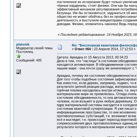
постепенное их исчерпание будет только увеличив
чёрные кардиналы, стоят физики. Они как бы находя
эффективный механизм регулирования потребления
Безумцы. Им бы остановиться, задуматься об амо
общество не может обойтись без их профессианал
деятельность и выступили инициаторами создания
доводам. Физики, опомнитесь наконец! Ведь пер
«
Последнее редактирование: 14 Ноября 2023, 18:3
platonik
Re: "Бесспорная квантовая философ
Модератор своей темы
«
Ответ #64 :
23 Апреля 2014, 17:12:53 »
Постоялец
Цитата: Ариадна от 15 Августа 2013, 00:34:23
Сообщений: 405
Дело в том, что "частицы" в состоянии обездвиже
находится антиматерия. В обездвиженном состояни
нашем мире - она почти сразу же аннигилирует с "
Ариадна, почему же состояние обездвиженности и
Для того чтобы подобные состояния зафиксироват
Как известно, если дерево, например, поджеч, то
результате цепной реакции распада, материальных
горячая плазма находилась внутри атома, т.е. вн
материальном мире не проявлялась. Отюда очень 
состояние обездвиженности, то она автоматическ
человек, если возьмёт в руки любую деревяшку. О
ядре материальной системы находится в холодном 
состоянии квантовой суперпозиции. Я уже писал о
информационном пространстве, то они мгновенно п
противоположных субстанций, т.е. возникает все
всё и выглядит, т.е. происходит переход квантово
соприкосновения двух противоположных единиц кв
результате которого в материальном мире и появ