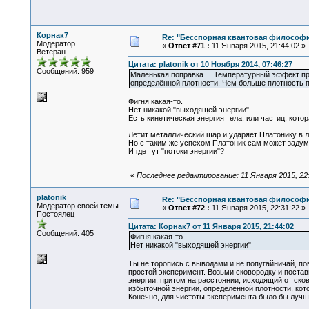
Корнак7
Re: "Бесспорная квантовая философ
Модератор
«
Ответ #71 :
11 Января 2015, 21:44:02 »
Ветеран
Цитата: platonik от 10 Ноября 2014, 07:46:27
Сообщений: 959
Маленькая поправка.... Температурный эффект пр
определённой плотности. Чем больше плотность п
Фигня какая-то.
Нет никакой "выходящей энергии"
Есть кинетическая энергия тела, или частиц, кото
Летит металлический шар и ударяет Платонику в ло
Но с таким же успехом Платоник сам может задума
И где тут "потоки энергии"?
«
Последнее редактирование: 11 Января 2015, 22
platonik
Re: "Бесспорная квантовая философ
Модератор своей темы
«
Ответ #72 :
11 Января 2015, 22:31:22 »
Постоялец
Цитата: Корнак7 от 11 Января 2015, 21:44:02
Сообщений: 405
Фигня какая-то.
Нет никакой "выходящей энергии"
Ты не торопись с выводами и не попугайничай, по
простой эксперимент. Возьми сковородку и постав
энергии, притом на расстоянии, исходящий от сков
избыточной энергии, определённой плотности, кото
Конечно, для чистоты эксперимента было бы лучш