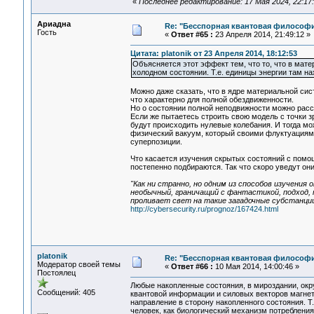
«
Последнее редактирование: 17 Мая 2024, 22:17:5
Ариадна
Re: "Бесспорная квантовая философ
Гость
«
Ответ #65 :
23 Апреля 2014, 21:49:12 »
Цитата: platonik от 23 Апреля 2014, 18:12:53
Объясняется этот эффект тем, что то, что в мат
холодном состоянии. Т.е. единицы энергии там на
Можно даже сказать, что в ядре материальной сис
что характерно для полной обездвиженности.
Но о состоянии полной неподвижности можно расс
Если же пытаетесь строить свою модель с точки зр
будут происходить нулевые колебания. И тогда мо
физический вакуум, который своими флуктуациями
суперпозиции.
Что касается изучения скрытых состояний с помощ
постепенно подбираются. Так что скоро уведут они
"Как ни странно, но одним из способов изучен
необычный, граничащий с фантастикой, подход,
проливает свет на такие загадочные субстанции,
http://cybersecurity.ru/prognoz/167424.html
platonik
Re: "Бесспорная квантовая философ
Модератор своей темы
«
Ответ #66 :
10 Мая 2014, 14:00:46 »
Постоялец
Любые накопленные состояния, в мироздании, ок
Сообщений: 405
квантовой информации и силовых векторов магнет
направление в сторону накопленного состояния. Т.
человек, как биологический механизм потребления