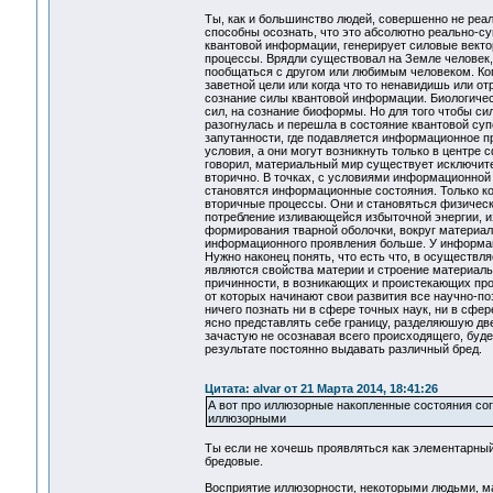
Ты, как и большинство людей, совершенно не реа
способны осознать, что это абсолютно реально-
квантовой информации, генерирует силовые векто
процессы. Врядли существовал на Земле человек, 
пообщаться с другом или любимым человеком. Ког
заветной цели или когда что то ненавидишь или о
сознание силы квантовой информации. Биологичес
сил, на сознание биоформы. Но для того чтобы си
разогнулась и перешла в состояние квантовой су
запутанности, где подавляется информационное пр
условия, а они могут возникнуть только в центре
говорил, материальный мир существует исключите
вторично. В точках, с условиями информационной
становятся информационные состояния. Только ког
вторичные процессы. Они и становяться физичес
потребление изливающейся избыточной энергии, и
формирования тварной оболочки, вокруг материал
информационного проявления больше. У информаци
Нужно наконец понять, что есть что, в осуществ
являются свойства материи и строение материал
причинности, в возникающих и проистекающих про
от которых начинают свои развития все научно-поз
ничего познать ни в сфере точных наук, ни в сфе
ясно представлять себе границу, разделяюшую две 
зачастую не осознавая всего происходящего, буде
результате постоянно выдавать различный бред
Цитата: alvar от 21 Марта 2014, 18:41:26
А вот про иллюзорные накопленные состояния со
иллюзорными
Ты если не хочешь проявляться как элементарный 
бредовые.
Восприятие иллюзорности, некоторыми людьми, ма