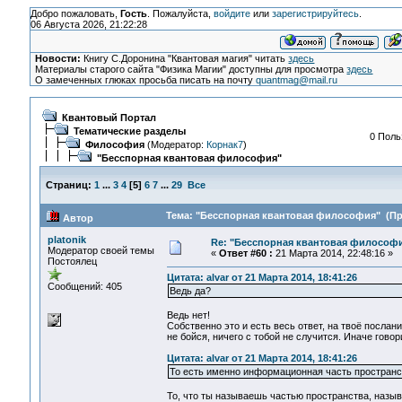
Добро пожаловать,
Гость
. Пожалуйста,
войдите
или
зарегистрируйтесь
.
06 Августа 2026, 21:22:28
Новости:
Книгу С.Доронина "Квантовая магия" читать
здесь
Материалы старого сайта "Физика Магии" доступны для просмотра
здесь
О замеченных глюках просьба писать на почту
quantmag@mail.ru
Квантовый Портал
Тематические разделы
0 Поль
Философия
(Модератор:
Корнак7
)
"Бесспорная квантовая философия"
Страниц:
1
...
3
4
[
5
]
6
7
...
29
Все
Тема: "Бесспорная квантовая философия" (Про
Автор
platonik
Re: "Бесспорная квантовая философ
Модератор своей темы
«
Ответ #60 :
21 Марта 2014, 22:48:16 »
Постоялец
Цитата: alvar от 21 Марта 2014, 18:41:26
Сообщений: 405
Ведь да?
Ведь нет!
Собственно это и есть весь ответ, на твоё послан
не бойся, ничего с тобой не случится. Иначе гово
Цитата: alvar от 21 Марта 2014, 18:41:26
То есть именно информационная часть пространс
То, что ты называешь частью пространства, наз