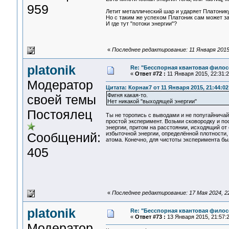
959
Летит металлический шар и ударяет Платонику 
Но с таким же успехом Платоник сам может за
И где тут "потоки энергии"?
«
Последнее редактирование: 11 Января 2015,
platonik
Re: "Бесспорная квантовая фило
«
Ответ #72 :
11 Января 2015, 22:31:2
Модератор
Цитата: Корнак7 от 11 Января 2015, 21:44:02
Фигня какая-то.
своей темы
Нет никакой "выходящей энергии"
Постоялец
Ты не торопись с выводами и не попугайничай
простой эксперимент. Возьми сковородку и по
энергии, притом на расстоянии, исходящий от с
Сообщений:
избыточной энергии, определённой плотности, 
атома. Конечно, для чистоты эксперимента бы
405
«
Последнее редактирование: 17 Мая 2024, 22:
platonik
Re: "Бесспорная квантовая фило
«
Ответ #73 :
13 Января 2015, 21:57:2
Модератор