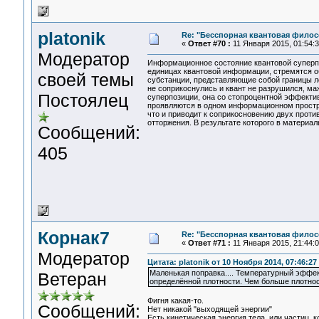
platonik
Re: "Бесспорная квантовая фило
«
Ответ #70 :
11 Января 2015, 01:54:3
Модератор
Информационное состояние квантовой суперпо
единицах квантовой информации, стремятся 
своей темы
субстанции, представляющие собой границы л
не соприкоснулись и квант не разрушился, ма
Постоялец
суперпозиции, она со стопроцентной эффекти
проявляются в одном информационном простран
что и приводит к соприкосновению двух проти
отторжения. В результате которого в материа
Сообщений:
405
Корнак7
Re: "Бесспорная квантовая фило
«
Ответ #71 :
11 Января 2015, 21:44:0
Модератор
Цитата: platonik от 10 Ноября 2014, 07:46:27
Маленькая поправка.... Температурный эффек
Ветеран
определённой плотности. Чем больше плотнос
Фигня какая-то.
Сообщений:
Нет никакой "выходящей энергии"
Есть кинетическая энергия тела, или частиц, 