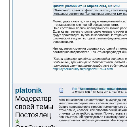
Цитата: platonik от 23 Апреля 2014, 18:12:53
Объясняется этот эффект тем, что то, что в мат
холодном состоянии. Т.е. единицы энергии там на
Можно даже сказать, что в ядре материальной сис
что характерно для полной обездвиженности.
Но о состоянии полной неподвижности можно расс
Если же пытаетесь строить свою модель с точки зр
будут происходить нулевые колебания. И тогда мо
физический вакуум, который своими флуктуациями
суперпозиции.
Что касается изучения скрытых состояний с помощ
постепенно подбираются. Так что скоро уведут они
"Как ни странно, но одним из способов изучен
необычный, граничащий с фантастикой, подход,
проливает свет на такие загадочные субстанции,
http://cybersecurity.ru/prognoz/167424.html
platonik
Re: "Бесспорная квантовая фило
«
Ответ #66 :
10 Мая 2014, 14:00:46 »
Модератор
Любые накопленные состояния, в мироздании
квантовой информации и силовых векторов ма
своей темы
бытию направление в сторону накопленного сос
этом плане, человек, как биологический меха
Постоялец
отличается от любого другого. Почувствовать
повнимательней приглядеться к самому себе 
чужой кошелёк, набитый деньгами. Или когда 