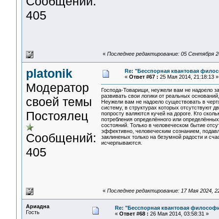
Сообщений:
405
«
Последнее редактирование: 05 Сентября 202
platonik
Re: "Бесспорная квантовая фило
«
Ответ #67 :
25 Мая 2014, 21:18:13 »
Модератор
Господа-Товарищи, неужели вам не надоело з
развивать свои логики от реальных оснований
своей темы
Неужели вам не надоело существовать в черт
систему, в структурах которых отсутствуют дв
Постоялец
попросту валяются кучей на дороге. Кто сколь
потребления определённого или определённых
состояний. Только в человеческом бытие отсу
эффективно, человеческим сознанием, подавл
Сообщений:
заклиненых только на безумной радости и сча
исчерпываются.
405
«
Последнее редактирование: 17 Мая 2024, 22:
Ариадна
Re: "Бесспорная квантовая философ
Гость
«
Ответ #68 :
26 Мая 2014, 03:58:31 »