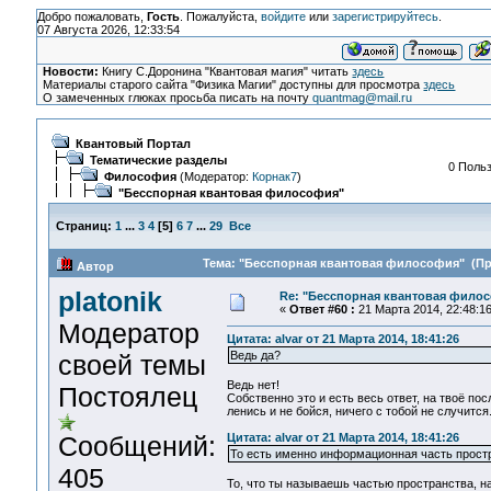
Добро пожаловать,
Гость
. Пожалуйста,
войдите
или
зарегистрируйтесь
.
07 Августа 2026, 12:33:54
Новости:
Книгу С.Доронина "Квантовая магия" читать
здесь
Материалы старого сайта "Физика Магии" доступны для просмотра
здесь
О замеченных глюках просьба писать на почту
quantmag@mail.ru
Квантовый Портал
Тематические разделы
0 Польз
Философия
(Модератор:
Корнак7
)
"Бесспорная квантовая философия"
Страниц:
1
...
3
4
[
5
]
6
7
...
29
Все
Тема: "Бесспорная квантовая философия" (Про
Автор
platonik
Re: "Бесспорная квантовая фило
«
Ответ #60 :
21 Марта 2014, 22:48:16
Модератор
Цитата: alvar от 21 Марта 2014, 18:41:26
Ведь да?
своей темы
Ведь нет!
Постоялец
Собственно это и есть весь ответ, на твоё по
ленись и не бойся, ничего с тобой не случитс
Сообщений:
Цитата: alvar от 21 Марта 2014, 18:41:26
То есть именно информационная часть прост
405
То, что ты называешь частью пространства, 