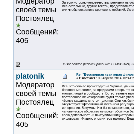
Модератор
За всю историю человечества, ценными являют
Все остальные, другие тексты, представляют 
своей темы
или чтобы сохранить хронологю событий. Име
Постоялец
Сообщений:
405
«
Последнее редактирование: 17 Мая 2024, 22:
platonik
Re: "Бесспорная квантовая фило
«
Ответ #63 :
09 Апреля 2014, 02:41:2
Модератор
Всё, что сейчас происходит на Украине, да и
бесспорные логики, за пределами сферы точно
своей темы
многих людей и сообществ. Естественные нако
постепенное их исчерпание будет только увели
Постоялец
чёрные кардиналы, стоят физики. Они как бы на
отсутствует эффективный механизм регулиров
исчерпания. Безумцы. Им бы остановиться, за
человеческое общество не может обойтись без
Сообщений:
свою деятельность и выступили инициаторами
их доводам. Физики, опомнитесь наконец! Ве
405