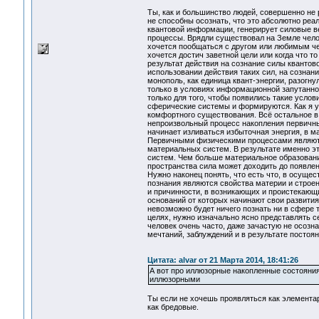
Ты, как и большинство людей, совершенно не
не способны осознать, что это абсолютно ре
квантовой информации, генерирует силовые в
процессы. Врядли существовал на Земле челов
хочется пообщаться с другом или любимым че
хочется достич заветной цели или когда что 
результат действия на сознание силы квантов
использовании действия таких сил, на сознан
монополь, как единица квант-энергии, разогн
только в условиях информационной запутанно
только для того, чтобы появились такие услов
сферические системы и формируются. Как я уж
комфортного существования. Всё остальное в 
непроизвольный процесс накопления первичны
начинает изливаться избыточная энергия, в 
Первичными физическими процессами являются
материальных систем. В результате именно э
систем. Чем больше материальное образовани
пространства сила может доходить до появлен
Нужно наконец понять, что есть что, в осуще
познания являются свойства материи и строе
и причинности, в возникающих и проистекающ
оснований от которых начинают свои развития 
невозможно будет ничего познать ни в сфере 
целях, нужно изначально ясно представлять се
человек очень часто, даже зачастую не осозн
мечтаний, заблуждений и в результате посто
Цитата: alvar от 21 Марта 2014, 18:41:26
А вот про иллюзорные накопленные состояния
иллюзорными
Ты если не хочешь проявляться как элементар
как бредовые.