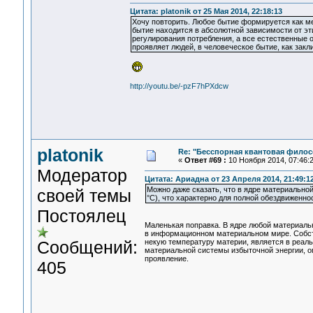
Цитата: platonik от 25 Мая 2014, 22:18:13
Хочу повторить. Любое бытие формируется как м
бытие находится в абсолютной зависимости от э
регулирования потребления, а все естественные 
проявляет людей, в человеческое бытие, как закл
http://youtu.be/-pzF7hPXdcw
platonik
Re: "Бесспорная квантовая фило
«
Ответ #69 :
10 Ноября 2014, 07:46:2
Модератор
Цитата: Ариадна от 23 Апреля 2014, 21:49:1
Можно даже сказать, что в ядре материальной
своей темы
°C), что характерно для полной обездвиженно
Постоялец
Маленькая поправка. В ядре любой материаль
в информационном материальном мире. Собств
Сообщений:
некую температуру материи, является в реал
материальной системы избыточной энергии, о
проявление.
405