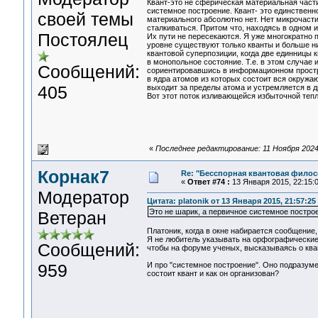
Квант-это не сферическая материальная части
системное построение. Квант- это единственн
своей темы
материального абсолютно нет. Нет микрочастиц
сталкиваться. Притом что, находясь в одном 
Постоялец
Их пути не пересекаются. Я уже многократно 
уровне существуют только кванты и больше н
квантовой суперпозиции, когда две единницы
в монопольное состояние. Т.е. в этом случае
Сообщений:
сориентировавшись в информационном простра
в ядра атомов из которых состоит вся окружаю
405
выходит за пределы атома и устремляется в д
Вот этот поток изливающейся избыточной теп
«
Последнее редактирование: 11 Ноября 2024, 
Корнак7
Re: "Бесспорная квантовая фило
«
Ответ #74 :
13 Января 2015, 22:15:0
Модератор
Цитата: platonik от 13 Января 2015, 21:57:25
Это не шарик, а первичное системное постро
Ветеран
Платоник, когда в окне набирается сообщение
Я не любитель указывать на орфографические
Сообщений:
чтобы на форуме ученых, высказываясь о кван
959
И про "системное построение". Оно подразум
состоит квант и как он организован?