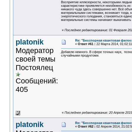
Восприятие иллюзорности, некоторыми людьми
характеристике проявляется неизбежность их 
никакого чуда здесь совершенно нет. Всё объя
материальными системами, возникает тогда, к
энергетического голодания, становяться еди
материальные системы начинают выкачивать н
«
Последнее редактирование: 01 Февраля 2021,
platonik
Re: "Бесспорная квантовая фило
«
Ответ #61 :
22 Марта 2014, 01:02:11
Модератор
Добавлю немного. В сфере точных наук, позн
случайными продуктоми.
своей темы
Постоялец
Сообщений:
405
«
Последнее редактирование: 20 Апреля 2019, 
platonik
Re: "Бесспорная квантовая фило
«
Ответ #62 :
02 Апреля 2014, 21:02:5