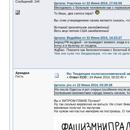
Сообщений: 144
Цитата: Участник от 22 Июня 2014, 17:02:59
беседовать с больным человеком как с нормальны
То бишь, два сапога пара?
Вы этим утверждением своим желаете сказать, чт
Вставай проклятьем заклеймённый
Весь мир пятою США закабаленный
Цитата: ВедиИже от 22 Июня 2014, 14:23:27
народ РФ мудрый - он выжидает момент, когда и к
хочу и я булочку от госдепа.
ЖдЁмс. Помните как белоленточники с Болотной б
Чем они хуже тех бандеровцев, что им так не дали
Ариадна
Re: Тенденции политэкономической э
Гость
«
Ответ #133 :
24 Июня 2014, 00:02:40 »
Цитата: jno от 22 Июня 2014, 03:20:28
Но после Одессы я рот открыл (особенно после ре
полковыми минометами города ломать начали, то 
Вы о ХИТРОМ ПЛАНЕ Путина?
Ну так сколько верёвочке не виться. Не стоит беж
виновные получат по заслугам.
На чужом несчастье империю не построишь. О том