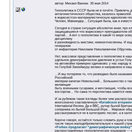
автор: Михаил Ваннах 30 мая 2014
Геополитика в СССР была не в почёте. Привлечь 
антагонистического общества, казалось крамолой.
в марксистско-материалистическую идеологию гео
Челлен, Маккиндер… Ситуация была, как в известн
Сегодня в стране ситуация абсолютно иная; про к
защищавшиеся «по марксизму» преподаватели общ
партий… А вот о геополитике в какой-то мере осве
дисциплину
в разновидность мистики, немногочисленны. И ещё
генералом
от инфантерии Николаем Николаевичем Обручевым
Нет, массовое представление о геополитике в наш
удельное демографическое давление в устье Голу
на автомойке примерно одинаково: у нас народу в
по Голубой ЗмееАмуру велико и направлено в наш
…И мы потеряем то, что разведано было казаками
Российской
империи капитан Невельский… Большинство о так
желающие
быть военными гусарами, и мечтающие, чтобы все
восторгом… Но сама-то перспектива кажется нем
И за рубежом такие взгляды более чем распростра
многозначно озаглавленную «
Китайское вторжен
International Review. Да и BBC, рупор былой Брита
соперника по былой Большой Игре… Мировое обще
рассматривается не в категориях «если», а в кате
Короче говоря, остаётся только сложить руки и пл
числе такую малодоброжелательную к нашей стран
«
Forbes предлагает “демографическую войну”
распространённых геополитических кошмаров — не 