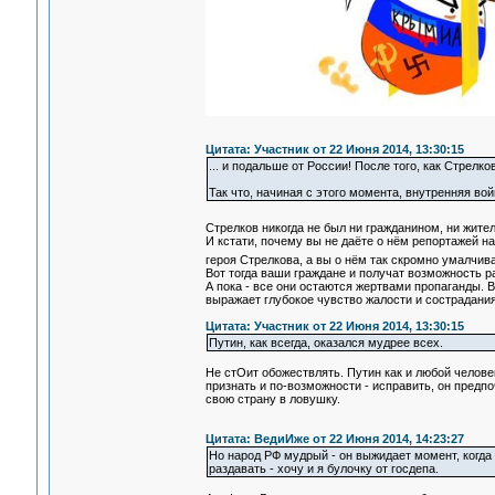
Цитата: Участник от 22 Июня 2014, 13:30:15
... и подальше от России! После того, как Стрел
Так что, начиная с этого момента, внутренняя во
Стрелков никогда не был ни гражданином, ни жител
И кстати, почему вы не даёте о нём репортажей 
героя Стрелкова, а вы о нём так скромно умалчив
Вот тогда ваши граждане и получат возможность 
А пока - все они остаются жертвами пропаганды. 
выражает глубокое чувство жалости и сострадания
Цитата: Участник от 22 Июня 2014, 13:30:15
Путин, как всегда, оказался мудрее всех.
Не стОит обожествлять. Путин как и любой челове
признать и по-возможности - исправить, он предпо
свою страну в ловушку.
Цитата: ВедиИже от 22 Июня 2014, 14:23:27
Но народ РФ мудрый - он выжидает момент, когда
раздавать - хочу и я булочку от госдепа.