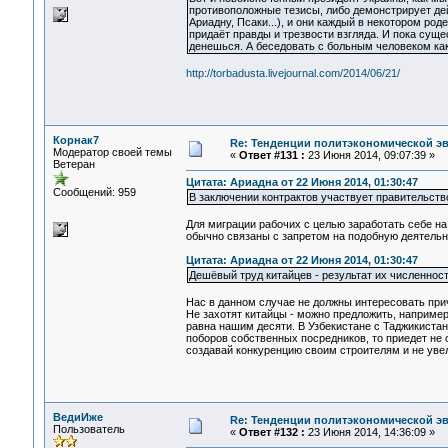
противоположные тезисы, либо демонстрирует де
Ариадну, Псаки...), и они каждый в некотором род
придаёт правды и трезвости взгляда. И пока сущест
денешься. А беседовать с больным человеком как
http://torbadusta.livejournal.com/2014/06/21/
Корнак7
Re: Тенденции политэкономической э
Модератор своей темы
«
Ответ #131 :
23 Июня 2014, 09:07:39 »
Ветеран
Цитата: Ариадна от 22 Июня 2014, 01:30:47
Сообщений: 959
В заключении контрактов участвует правительство
Для миграции рабочих с целью заработать себе на
обычно связаны с запретом на подобную деятельно
Цитата: Ариадна от 22 Июня 2014, 01:30:47
Дешёвый труд китайцев - результат их численност
Нас в данном случае не должны интересовать прич
Не захотят китайцы - можно предложить, например,
равна нашим десяти. В Узбекистане с Таджикистан
поборов собственных посредников, то приедет не о
создавай конкуренцию своим строителям и не уве
ВедиИже
Re: Тенденции политэкономической э
Пользователь
«
Ответ #132 :
23 Июня 2014, 14:36:09 »