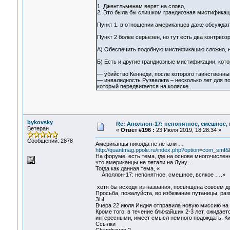
1. Джентльменам верят на слово,
2. Это была бы слишком грандиозная мистификаци
Пункт 1. в отношении американцев даже обсуждать
Пункт 2 более серьезен, но тут есть два контрвоз
А) Обеспечить подобную мистификацию сложно, н
Б) Есть и другие грандиозные мистификации, кот
— убийство Кеннеди, после которого таинственны
— инвалидность Рузвельта – несколько лет для по
который передвигается на коляске.
bykovsky
Re: Аполлон-17: непонятное, смешное, в
Ветеран
«
Ответ #196 :
23 Июля 2019, 18:28:34 »
Сообщений: 2878
Американцы никогда не летали …
http://quantmag.ppole.ru/index.php?option=com_smf&
На форуме, есть тема, где на основе многочислен
что американцы не летали на Луну…
Тогда как данная тема, «
Аполлон-17: непонятное, смешное, всякое ….»
хотя бы исходя из названия, посвящена совсем д
Просьба, пожалуйста, во избежание путаницы, раз
ЗЫ
Вчера 22 июля Индия отправила новую миссию на Л
Кроме того, в течение ближайших 2-3 лет, ожидае
интересными, имеет смысл немного подождать. Кита
Ссылки