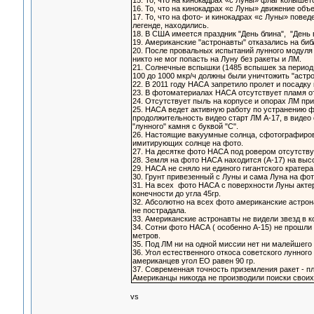
15. То, что на кинокадрах «с Луны» флаг колышетс
16. То, что на кинокадрах «с Луны» движение объ
17. То, что на фото- и кинокадрах «с Луны» повед
легенде, находились.
18. В США имеется праздник "День блина", "День
19. Американские "астронавты" отказались на библ
20. После провальных испытаний лунного модуля 
никто не мог попасть на Луну без ракеты и ЛМ.
21. Солнечные вспышки (1485 вспышек за период
100 до 1000 мкр/ч должны были уничтожить "астр
22. В 2011 году НАСА запретило пролет и посадку
23. В фотоматериалах НАСА отсутствует пламя от
24. Отсутствует пыль на корпусе и опорах ЛМ при 
25. НАСА ведет активную работу по устранению ф
продолжительность видео старт ЛМ А-17, в видео 
"лунного" камня с буквой "С".
26. Настоящие вакуумные солнца, сфотографиров
имитирующих солнце на фото.
27. На десятке фото НАСА под ровером отсутству
28. Земля на фото НАСА находится (А-17) на высот
29. НАСА не сняло ни единого гигантского кратер
30. Грунт привезенный с Луны и сама Луна на фот
31. На всех фото НАСА с поверхности Луны актер
конечности до угла 45гр.
32. Абсолютно на всех фото американские астро
не пострадала.
33. Американские астронавты не видели звезд в к
34. Сотни фото НАСА ( особенно А-15) не прошли 
метров.
35. Под ЛМ ни на одной миссии нет ни малейшего 
36. Угол естественного откоса советского лунного
американцев угол ЕО равен 90 гр.
37. Современная точность приземления ракет - п
Американцы никогда не производили поиски своих
vs