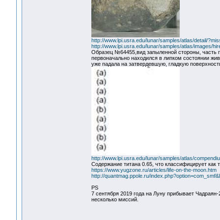
http://www.lpi.usra.edu/lunar/samples/atlas/detail/
http://www.lpi.usra.edu/lunar/samples/atlas/images/h
Образец №64455,вид запыленной стороны, часть п
первоначально находился в липком состоянии живо
уже падала на затвердевшую, гладкую поверхност
http://www.lpi.usra.edu/lunar/samples/atlas/compendi
Содержание титана 0.65, что классифицирует как 
https://www.yugzone.ru/articles/life-on-the-moon.htm
http://quantmag.ppole.ru/index.php?option=com_smf&
PS
7 сентября 2019 года на Луну прибывает Чадраян-
несколько миссий.