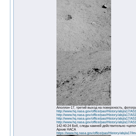
Аполлон-17, третий выход на поверхность, фотогр
http://www.hq.nasa.gov/office/pao/History/alsj/a17/
http://www.hq.nasa.gov/office/pao/History/alsj/a17/
http://www.hq.nasa.gov/office/pao/History/alsj/a17/
http://www.hq.nasa.gov/office/pao/History/alsj/a17/
142:40:24 Боб, следы камней действительно «цепо
Архив НАСА
https://www.hq.nasa.gov/office/pao/History/alsj/a17/i