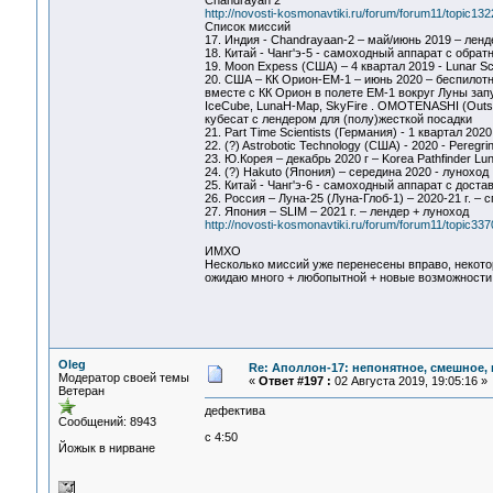
Chandrayan 2
http://novosti-kosmonavtiki.ru/forum/forum11/topic
Список миссий
17. Индия - Chandrayaan-2 – май/июнь 2019 – ленд
18. Китай - Чанг'э-5 - самоходный аппарат с обрат
19. Moon Expess (США) – 4 квартал 2019 - Lunar Sc
20. США – КК Орион-ЕМ-1 – июнь 2020 – беспилот
вместе с КК Орион в полете ЕМ-1 вокруг Луны зап
IceCube, LunaH-Map, SkyFire . OMOTENASHI (Outsta
кубесат с лендером для (полу)жесткой посадки
21. Part Time Scientists (Германия) - 1 квартал 20
22. (?) Astrobotic Technology (США) - 2020 - Peregri
23. Ю.Корея – декабрь 2020 г – Korea Pathfinder Lu
24. (?) Hakuto (Япония) – середина 2020 - луноход
25. Китай - Чанг'э-6 - самоходный аппарат с доста
26. Россия – Луна-25 (Луна-Глоб-1) – 2020-21 г. –
27. Япония – SLIM – 2021 г. – лендер + луноход
http://novosti-kosmonavtiki.ru/forum/forum11/topic
ИМХО
Несколько миссий уже перенесены вправо, некото
ожидаю много + любопытной + новые возможности
Oleg
Re: Аполлон-17: непонятное, смешное, в
Модератор своей темы
«
Ответ #197 :
02 Августа 2019, 19:05:16 »
Ветеран
дефектива
Сообщений: 8943
с 4:50
Йожык в нирване