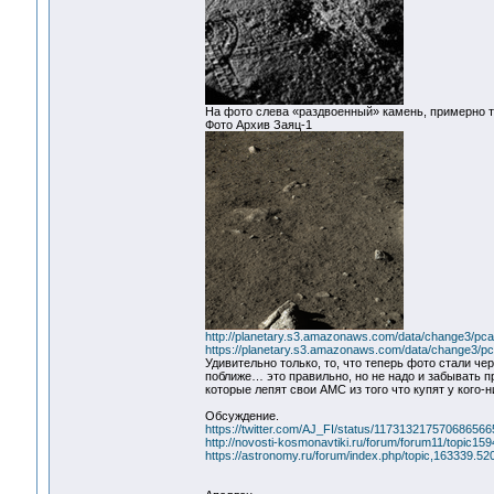
На фото слева «раздвоенный» камень, примерно т
Фото Архив Заяц-1
http://planetary.s3.amazonaws.com/data/change3/pca
https://planetary.s3.amazonaws.com/data/change
Удивительно только, то, что теперь фото стали ч
поближе… это правильно, но не надо и забывать 
которые лепят свои АМС из того что купят у кого-н
Обсуждение.
https://twitter.com/AJ_FI/status/117313217570686566
http://novosti-kosmonavtiki.ru/forum/forum11/topic
https://astronomy.ru/forum/index.php/topic,163339.520