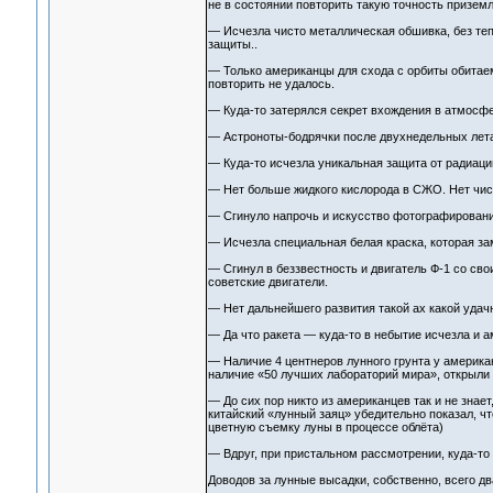
не в состоянии повторить такую точность приземл
— Исчезла чисто металлическая обшивка, без те
защиты..
— Только американцы для схода с орбиты обитае
повторить не удалось.
— Куда-то затерялся секрет вхождения в атмосфе
— Астроноты-бодрячки после двухнедельных летан
— Куда-то исчезла уникальная защита от радиаци
— Нет больше жидкого кислорода в СЖО. Нет чи
— Сгинуло напрочь и искусство фотографировани
— Исчезла специальная белая краска, которая з
— Сгинул в беззвестность и двигатель Ф-1 со св
советские двигатели.
— Нет дальнейшего развития такой ах какой удач
— Да что ракета — куда-то в небытие исчезла и
— Наличие 4 центнеров лунного грунта у американ
наличие «50 лучших лабораторий мира», открыли 
— До сих пор никто из американцев так и не знает
китайский «лунный заяц» убедительно показал, ч
цветную съемку луны в процессе облёта)
— Вдруг, при пристальном рассмотрении, куда-то
Доводов за лунные высадки, собственно, всего дв