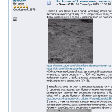
bykovsky
Re: Аполлон-17: непонятное, смешное, в
Ветеран
«
Ответ #198 :
01 Сентября 2019, 15:38:16 
Сообщений: 2878
China's Lunar Rover Has Found Something Weird on t
Китайский луноход "Юйту-2" /"Нефритовый заяц-2"
Фото «китайских» следов и кизяков пока не показ
.
https://www.space.com/china-far-side-moon-rover-st
https://vk.com/chinaspaceflight
«Обнаружен небольшой кратер, который содержал
ученые, которые решили, что "Юйту-2" нужно отл
избегания препятствий, луноход осторожно прибли
инфракрасного диапазона (VNIS).
В китайских отчетах этот материал называется «г
Сторонние исследователи Луны считают, что матер
реакции при падении метеорита на поверхность Л
обратной стороне Луны китайскими аппаратами пр
http://novosti-kosmonavtiki.ru/forum/forum11/topic
В связи, с чем напомним, каждая миссия Аполлон
застывшее стекло, расплавленные метеориты, кор
Кроме «гелеобразного вещества» сделаны фото мн