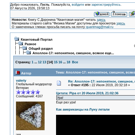
Добро пожаловать,
Гость
. Пожалуйста,
войдите
или
зарегистрируйтесь
.
07 Августа 2026, 19:58:13
Новости:
Книгу С.Доронина "Квантовая магия" читать
здесь
Материалы старого сайта "Физика Магии" доступны для просмотра
здесь
О замеченных глюках просьба писать на почту
quantmag@mail.ru
Квантовый Портал
Разное
Общий раздел
Аполлон-17: непонятное, смешное, всякое еще...
Страниц:
1
...
12
13
[
14
]
15
16
...
18
Все
Тема: Аполлон-17: непонятное, смешное, всякое
Автор
valeriy
Re: Аполлон-17: непонятное, смешное, в
Глобальный модератор
«
Ответ #195 :
22 Июля 2019, 20:32:18 »
Ветеран
Цитата: Pipa от 20 Июля 2019, 21:02:36
Сообщений: 4167
Ура!
Еще раз ура!
Как американцы на Луну летали