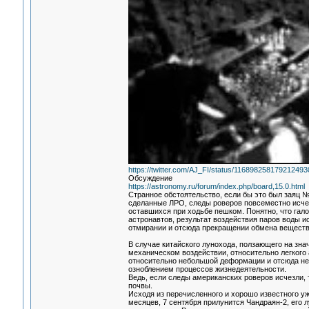
https://twitter.com/AJ_FI/status/116898258179212493
Обсуждение
https://astronomy.ru/forum/index.php/board,15.0.html
Странное обстоятельство, если бы это был заяц №
сделанные ЛРО, следы роверов повсеместно исчез
оставшихся при ходьбе пешком. Понятно, что гало
астронавтов, результат воздействия паров воды и
отмирании и отсюда прекращении обмена веществ 
В случае китайского лунохода, ползающего на знач
механическом воздействии, относительно легкого 
относительно небольшой деформации и отсюда не
озноблением процессов жизнедеятельности.
Ведь, если следы американских роверов исчезли, 
почвы.
Исходя из перечисленного и хорошо известного уж
месяцев, 7 сентября прилунится Чандраян-2, его 