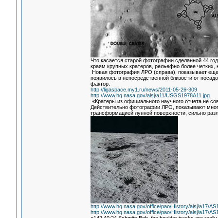
Что касается старой фотографии сделанной 44 год
краям крупных кратеров, рельефно более четких, 
Новая фотография ЛРО (справа), показывает еще п
появилось в непосредственной близости от посад
фактор.
http://ligaspace.my1.ru/news/2011-05-26-309
http://www.hq.nasa.gov/alsj/a11/USGS1978A11.jpg
«Кратеры из официального научного отчета не сов
Действительно фотографии ЛРО, показывают мног
трансформацией лунной поверхности, сильно разл
http://www.hq.nasa.gov/office/pao/History/alsj/a17/
http://www.hq.nasa.gov/office/pao/History/alsj/a17/