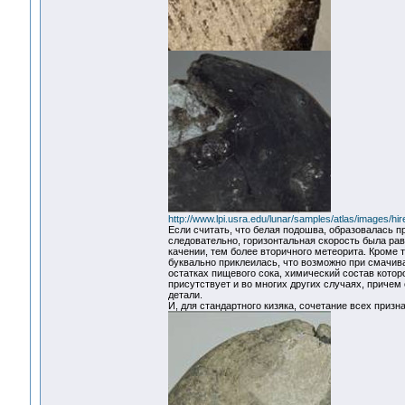
http://www.lpi.usra.edu/lunar/samples/atlas/images/h
Если считать, что белая подошва, образовалась п
следовательно, горизонтальная скорость была равн
качении, тем более вторичного метеорита. Кроме т
буквально приклеилась, что возможно при смачива
остатках пищевого сока, химический состав котор
присутствует и во многих других случаях, причем
детали.
И, для стандартного кизяка, сочетание всех приз