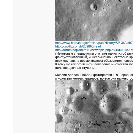
http://www.hq.nasa.gov/office/pao/History/SP-362/ch7
http://coollib.com/b/209865/read
http://forum.neplaneta.ru/viewtopic.php?f=4&t=1144&s
(Некоторые специалисты считают одним из объясн
факт установленный, и, несомненно, некоторые кр
всех случаях, а новые кратеры образуются повсем
К тому же как объяснить, появление множества ме
села посадочная ступень…
Миссия Аполлон 1968г и фотография LRO, сравнен
множество мелких кратеров, но все они на некото