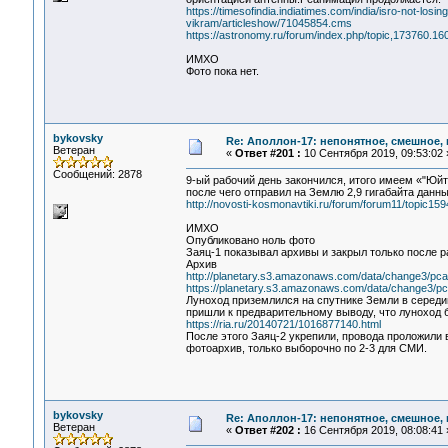
https://timesofindia.indiatimes.com/india/isro-not-losi
vikram/articleshow/71045854.cms
https://astronomy.ru/forum/index.php/topic,173760.160
ИМХО
Фото пока нет.
bykovsky
Re: Аполлон-17: непонятное, смешное, в
Ветеран
«
Ответ #201 :
10 Сентября 2019, 09:53:02 
Сообщений: 2878
9-ый рабочий день закончился, итого имеем «"Юйт
после чего отправил на Землю 2,9 гигабайта данн
http://novosti-kosmonavtiki.ru/forum/forum11/topic
ИМХО
Опубликовано ноль фото
Заяц-1 показывал архивы и закрыл только после р
Архив
http://planetary.s3.amazonaws.com/data/change3/pca
https://planetary.s3.amazonaws.com/data/change
Луноход приземлился на спутнике Земли в середи
пришли к предварительному выводу, что луноход 
https://ria.ru/20140721/1016877140.html
После этого Заяц-2 укрепили, провода проложили 
фотоархив, только выборочно по 2-3 для СМИ.
bykovsky
Re: Аполлон-17: непонятное, смешное, в
Ветеран
«
Ответ #202 :
16 Сентября 2019, 08:08:41 