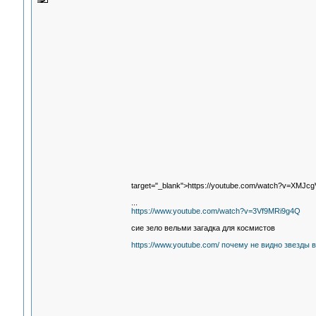
target="_blank">https://youtube.com/watch?v=XMJc
...
https://www.youtube.com/watch?v=3Vf9MRi9g4Q
сие зело вельми загадка для космистов
https://www.youtube.com/ почему не видно звезды 