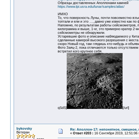
Образцы доставленных Аполлонами камней
https://www.lpi.usra.edu/lunar/samples/atlas/
ИМХО
То, что поверхность Луны, почти повсеместно взъ
топтали и ели и это …, давно уже известно как по 
Напомню, по результатам работы сейсмометров, по
килограмма и выше, 1-кг, это примерно кратер 2-м
сейсмометры не обнаружили.
Устаревшие фото и описание наблюдаемого у Китай
сделанные камерой высокого разрешения с места п
скоро Новый год, там глядишь кто-нибудь и объяв
Фото Заяц-2, пока отличаются только отсутствием 
встретил кого крупнее себя.
qSdS]
[/url]
bykovsky
Re: Аполлон-17: непонятное, смешное, в
Ветеран
«
Ответ #203 :
16 Сентября 2019, 12:51:06 