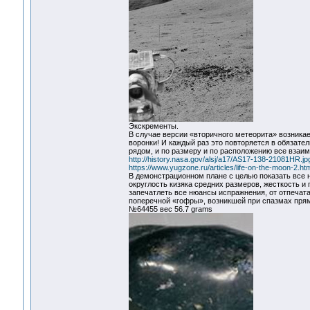
Экскременты.
В случае версии «вторичного метеорита» возникае
воронки! И каждый раз это повторяется в обязател
рядом, и по размеру и по расположению все взаим
http://history.nasa.gov/alsj/a17/AS17-138-21081HR.jp
https://www.yugzone.ru/articles/life-on-the-moon-2.ht
В демонстрационном плане с целью показать все 
округлость кизяка средних размеров, жесткость и
запечатлеть все нюансы испражнения, от отпечат
поперечной «гофры», возникшей при спазмах пря
№64455 вес 56.7 grams