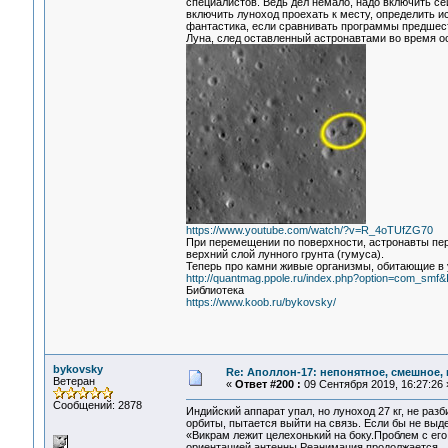
специалистов. Ведь дел немало, надо включить с
включить луноход проехать к месту, определить ист
фантастика, если сравнивать программы предшес
Луна, след оставленный астронавтами во время ос
https://www.youtube.com/watch/?v=R_4oTUfZG70
При перемещении по поверхности, астронавты пер
верхний слой лунного грунта (гумуса).
Теперь про камни живые организмы, обитающие в
http://quantmag.ppole.ru/index.php?option=com_smf&
Библиотека
https://www.koob.ru/bykovsky/
bykovsky
Re: Аполлон-17: непонятное, смешное, в
Ветеран
«
Ответ #200 :
09 Сентября 2019, 16:27:26 
Сообщений: 2878
Индийский аппарат упал, но луноход 27 кг, не раз
орбиты, пытается выйти на связь. Если бы не выд
«Викрам лежит целехонький на боку.Проблем с его
ориентацией антенны.Реанимация продолжается.