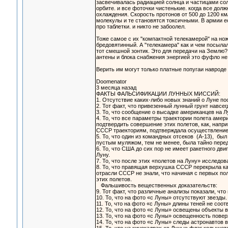
засвечивалась радиацией солнца и частицами солн
орбите. и все фоточки чистенькие. когда все до
охлаждения. Скорость протонов от 500 до 1200 к
молекулы и те становятся токсичными. В армии е
про таблетки. и никто не забоолел.
Тоже самое с их "компактной телекамерой" на нож
бредовятинный. А "телекамера" как и чем посыла
тот смешной зонтик. Это для передачи на Землю? 
антены и блока снабжения энергией это фуфло не
Верить им могут только платные попугаи навроде
Doomenator
3 месяца назад
ФАКТЫ ФАЛЬСИФИКАЦИИ ЛУННЫХ МИССИЙ:
1. Отсутствие каких-либо новых знаний о Луне по
2. Тот факт, что привезенный лунный грунт навсе
3. То, что сообщение о высадке американцев на 
4. То, что все параметры траектории полета аме
подтвердить совершение этих полетов, как, напр
СССР траекториям, подтверждала осуществление
5. То, что один из командных отсеков (А-13), б
пустым муляжом, тем не менее, была тайно пере
6. То, что США до сих пор не имеет ракетного дв
Луну.
7. То, что после этих «полетов на Луну» исследо
8. То, что правящая верхушка СССР перекрыла к
отрасли СССР не знали, что начиная с первых п
этих полетов.
Фальшивость вещественных доказательств:
9. Тот факт, что различные анализы показали, ч
10. То, что на фото «с Луны» отсутствуют звезды.
11. То, что на фото «с Луны» длины теней не соо
12. То, что на фото «с Луны» освещены объекты в
13. То, что на фото «с Луны» освещенность пове
14. То, что на фото «с Луны» следы астронавтов 