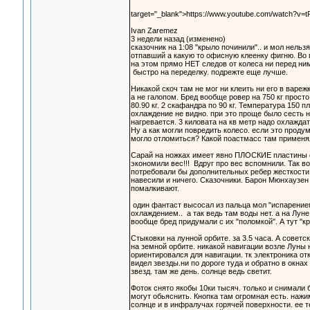
target="_blank">https://www.youtube.com/watch?v
Ivan Zaremez
3 недели назад (изменено)
сказочник на 1:08 "крыло починили".. и мол нельз
отпавший а какую то офисную клеенку фигню. Во п
на этом прямо НЕТ следов от колеса ни перед ним 
быстро на переделку. подрежте еще лучше.
Никакой скоч там не мог ни клеить ни его в варе
а не галопом. Бред вообще ровер на 750 кг просто 
80.90 кг. 2 скафандра по 90 кг. Температура 150 
охлаждение не видно. при это проще было сесть на
нагревается. 3 киловата на кв метр надо охлаждат
Ну а как могли повредить колесо. если это проду
могло отломиться? Какой поастмасс там применя
Сарай на ножках имеет явно ПЛОСКИЕ пластины сте
экономили вес!!! Вдруг про вес вспомнили. Так 
потребовали бы дополнительных ребер жесткости и
навесили и ничего. Сказочники. Барон Мюнхаузен 
помалкивают.
один фантаст высосал из пальца мол "испарением 
охлаждением.. а так ведь там воды нет. а на Лун
вообще бред придумали с их "поломкой". А тут "к
Стыковки на лунной орбите. за 3.5 часа. А советс
на земной орбите. никакой навигации возле Луны н
ориентировался для навигации. тк электроника отк
видел звезды.ни по дороге туда и обратно в окнах
звезд. там же день. солнце ведь светит.
Фоток снято якобы 10ки тысяч. только и снимали 
могут обьяснить. Кнопка там огромная есть. нажим
солнце и в инфралучах горячей поверхности. ее т