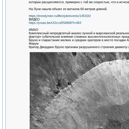
которые расщепляются, примерно с той же скоростью, что и исчез
На Луне нашли объект из металла 60 метров длиной.
https://trendymen.ru/lifestyle/events/135316/
ВИДЕО
https://youtu.be/UOcroR50808?t=463
ИМХО
Комплексный непредвзятый анализ лунной и марсианской реальнос
фактор» губительное влияние сложных высокотехнологичных проц
Бруно и «зарастание мелких и средних кратеров в месте посадки А
Форум
Кратер Джордано Бруно признаки разрушенного строения диаметр 