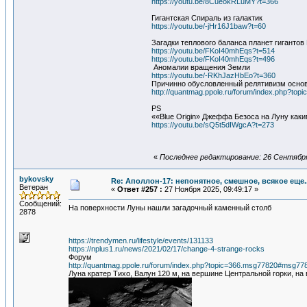
https://youtu.be/8CueokRLuMY?t=366
Гигантская Спираль из галактик
https://youtu.be/-jHr16J1baw?t=60
Загадки теплового баланса планет гигантов
https://youtu.be/FKoI40mhEqs?t=514
https://youtu.be/FKoI40mhEqs?t=496
Аномалии вращения Земли
https://youtu.be/-RKhJazHbEo?t=360
Причинно обусловленный релятивизм основ
http://quantmag.ppole.ru/forum/index.php?top
PS
««Blue Origin» Джеффа Безоса на Луну каки
https://youtu.be/sQ5t5dIWgcA?t=273
«
Последнее редактирование: 26 Сентября
bykovsky
Re: Аполлон-17: непонятное, смешное, всякое еще..
Ветеран
«
Ответ #257 :
27 Ноября 2025, 09:49:17 »
Сообщений:
На поверхности Луны нашли загадочный каменный столб
2878
https://trendymen.ru/lifestyle/events/131133
https://nplus1.ru/news/2021/02/17/change-4-strange-rocks
Форум
http://quantmag.ppole.ru/forum/index.php?topic=366.msg77820#msg77
Луна кратер Тихо, Валун 120 м, на вершине Центральной горки, н