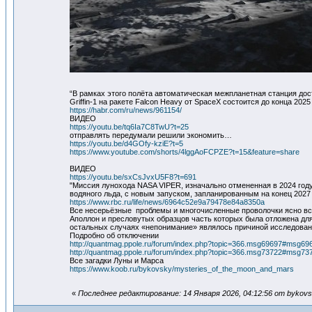
“В рамках этого полёта автоматическая межпланетная станция достав
Griffin-1 на ракете Falcon Heavy от SpaceX состоится до конца 202
https://habr.com/ru/news/961154/
ВИДЕО
https://youtu.be/tq6Ia7C8TwU?t=25
отправлять передумали решили экономить…
https://youtu.be/d4GOfy-kziE?t=5
https://www.youtube.com/shorts/4lggAoFCPZE?t=15&feature=share
ВИДЕО
https://youtu.be/sxCsJvxU5F8?t=691
"Миссия лунохода NASA VIPER, изначально отмененная в 2024 году 
водяного льда, с новым запуском, запланированным на конец 2027
https://www.rbc.ru/life/news/6964c52e9a79478e84a8350a
Все несерьёзные проблемы и многочисленные проволочки ясно вс
Аполлон и пресловутых образцов часть которых была отложена д
остальных случаях «непонимание» являлось причиной исследовани
Подробно об отключении
http://quantmag.ppole.ru/forum/index.php?topic=366.msg69697#msg69
http://quantmag.ppole.ru/forum/index.php?topic=366.msg73722#msg73
Все загадки Луны и Марса
https://www.koob.ru/bykovsky/mysteries_of_the_moon_and_mars
«
Последнее редактирование: 14 Января 2026, 04:12:56 от bykov