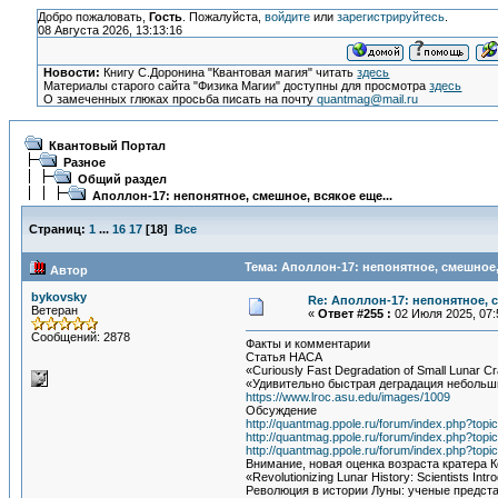
Добро пожаловать,
Гость
. Пожалуйста,
войдите
или
зарегистрируйтесь
.
08 Августа 2026, 13:13:16
Новости:
Книгу С.Доронина "Квантовая магия" читать
здесь
Материалы старого сайта "Физика Магии" доступны для просмотра
здесь
О замеченных глюках просьба писать на почту
quantmag@mail.ru
Квантовый Портал
Разное
Общий раздел
Аполлон-17: непонятное, смешное, всякое еще...
Страниц:
1
...
16
17
[
18
]
Все
Тема: Аполлон-17: непонятное, смешное, 
Автор
bykovsky
Re: Аполлон-17: непонятное, с
Ветеран
«
Ответ #255 :
02 Июля 2025, 07:
Сообщений: 2878
Факты и комментарии
Статья НАСА
«Curiously Fast Degradation of Small Lunar Cr
«Удивительно быстрая деградация небольш
https://www.lroc.asu.edu/images/1009
Обсуждение
http://quantmag.ppole.ru/forum/index.php?topi
http://quantmag.ppole.ru/forum/index.php?topi
http://quantmag.ppole.ru/forum/index.php?t
Внимание, новая оценка возраста кратера Ко
«Revolutionizing Lunar History: Scientists Int
Революция в истории Луны: ученые предст