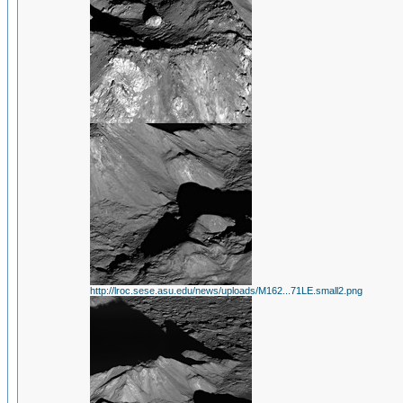
http://lroc.sese.asu.edu/news/uploads/M162...71LE.small2.png