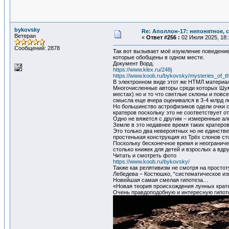
bykovsky
Re: Аполлон-17: непонятное, с
Ветеран
«
Ответ #256 :
02 Июля 2025, 18:
Сообщений: 2878
Так вот вызывает моё изумление поведени
которые обобщены в одном месте.
Документ Ворд.
https://www.klex.ru/248j
https://www.koob.ru/bykovsky/mysteries_of
В электронном виде этот же НТМЛ материа
Многочисленные авторы среди которых Шуме
местах) но и то что светлые склоны и повс
смысла еще вчера оценивался в 3-4 млрд ле
Но большинство астрофизиков одели очки с
кратеров поскольку это не соответствует 
Одно не вяжется с другим – измеренные ал
Земле в это недавнее время таких кратеро
Это только два невероятных но не единств
простенькая конструкция из Трёх слонов с
Поскольку бесконечное время и неогранич
столько книжек для детей и взрослых а вдр
Читать и смотреть фото
https://www.koob.ru/bykovsky/
Также как релятивизм не смотря на просто
Лебедева – Костюшко, “систематическое из
Новейшая самая смелая гипотеза…
«Новая теория происхождения лунных крат
Очень правдоподобную и интересную гипоте