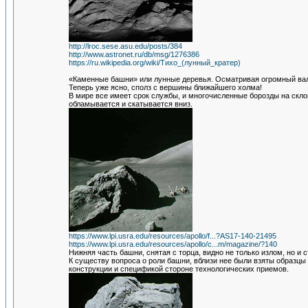
http://lroc.sese.asu.edu/posts/384
http://www.astronet.ru/db/msg/1276386
https://ru.wikipedia.org/wiki/Тихо_(лунный_кратер)
«Каменные башни» или лунные деревья. Осматривая огромный вал
Теперь уже ясно, сполз с вершины ближайшего холма!
В мире все имеет срок службы, и многочисленные борозды на скло
обламывается и скатывается вниз.
https://www.lpi.usra.edu/resources/apollo/f...?AS17-140-21495
https://www.lpi.usra.edu/resources/apollo/c...m/magazine/?140
Нижняя часть башни, снятая с торца, видно не только излом, но и
К существу вопроса о роли башни, вблизи нее были взяты образц
конструкции и спецификой стороне технологических приемов.