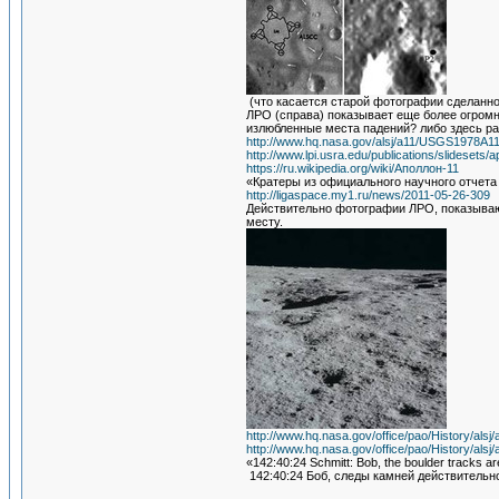
(что касается старой фотографии сделанно
ЛРО (справа) показывает еще более огромны
излюбленные места падений? либо здесь ра
http://www.hq.nasa.gov/alsj/a11/USGS1978A11
http://www.lpi.usra.edu/publications/slidesets/
https://ru.wikipedia.org/wiki/Аполлон-11
«Кратеры из официального научного отчета 
http://ligaspace.my1.ru/news/2011-05-26-309
Действительно фотографии ЛРО, показываю
месту.
http://www.hq.nasa.gov/office/pao/History/al
http://www.hq.nasa.gov/office/pao/History/al
«142:40:24 Schmitt: Bob, the boulder tracks are
142:40:24 Боб, следы камней действительн