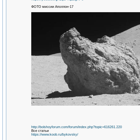
ФОТО миссии Аполлон-17
http://bolshoyforum.com/forum/index.php?topic=616261.220
Все статьи
https://www.koob.ru/bykovsky/