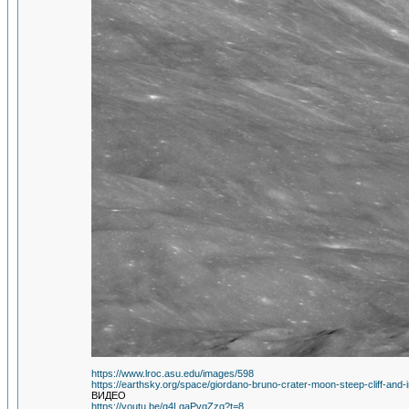
https://www.lroc.asu.edu/images/598
https://earthsky.org/space/giordano-bruno-crater-moon-steep-cliff-and
ВИДЕО
https://youtu.be/g4LqaPvqZzg?t=8