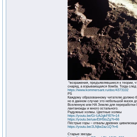
“возражения, предъявлявшиеся к теории, ч
снаряд, а взрывающаяся бомба. Тогда след
https://www.kommersant.ru/doc/4373102
PS
Каждому образованному читателю должно бы
но в данном случае это небольшой мазок д
Вселенную или НА Землю для переработки Г
лантаноиды и много остального.
Радужные холмы. Цветные холмы
https://youtu.be/Gi-UAJgkFf0?t=14
https://youtu.be/uavEtH5tsZg?t=66
Пёстрые горы – отвалы древних цивилизац
https://youtu.be/JLNjIw2az1Q?t=6
Старые звезды