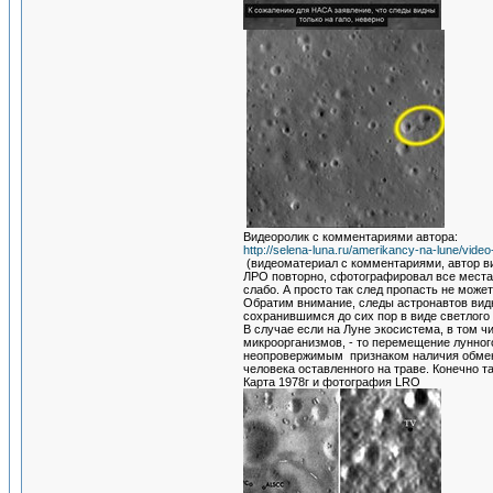
Видеоролик с комментариями автора:
http://selena-luna.ru/amerikancy-na-lune/vide
(видеоматериал с комментариями, автор ви
ЛРО повторно, сфотографировал все места 
слабо. А просто так след пропасть не мож
Обратим внимание, следы астронавтов видн
сохранившимся до сих пор в виде светлого 
В случае если на Луне экосистема, в том 
микроорганизмов, - то перемещение лунного
неопровержимым признаком наличия обмена 
человека оставленного на траве. Конечно т
Карта 1978г и фотография LRO