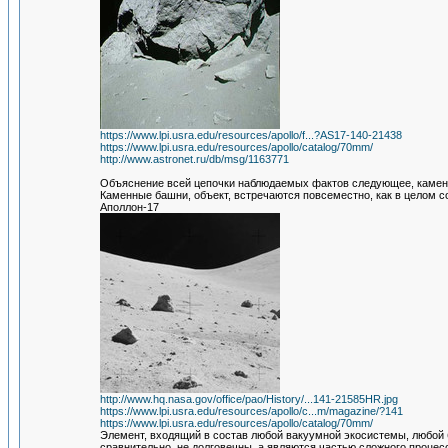
https://www.lpi.usra.edu/resources/apollo/f...?AS17-140-21438
https://www.lpi.usra.edu/resources/apollo/catalog/70mm/
http://www.astronet.ru/db/msg/1163771
Объяснение всей цепочки наблюдаемых фактов следующее, каменн
Каменные башни, объект, встречаются повсеместно, как в целом со
Аполлон-17
http://www.hq.nasa.gov/office/pao/History/...141-21585HR.jpg
https://www.lpi.usra.edu/resources/apollo/c...m/magazine/?141
https://www.lpi.usra.edu/resources/apollo/catalog/70mm/
Элемент, входящий в состав любой вакуумной экосистемы, любой 
сравнительно, не долговечны, а являются частью сложного процес