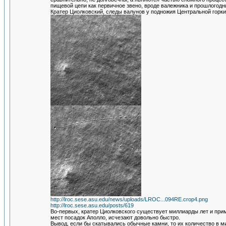
пищевой цепи как первичное звено, вроде валежника и прошлогодн
Кратер Циолковский, следы валунов у подножия Центральной горки
http://lroc.sese.asu.edu/news/uploads/LROC...094RE.crop4.png
http://lroc.sese.asu.edu/posts/619
Во-первых, кратер Циолковского существует миллиарды лет и при
мест посадок Аполло, исчезают довольно быстро.
Вывод, если бы скатывались обычные камни, то их количество в м