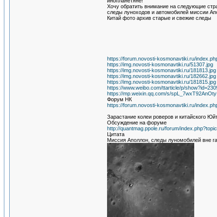
инопланетяне!
Хочу обратить внимание на следующие стра
следы луноходов и автомобилей миссии Апо
Китай фото архив старые и свежие следы
https://forum.novosti-kosmonavtiki.ru/index.p
https://img.novosti-kosmonavtiki.ru/51307.jpg
https://img.novosti-kosmonavtiki.ru/181813.jpg
https://img.novosti-kosmonavtiki.ru/182662.jpg
https://img.novosti-kosmonavtiki.ru/181815.jpg
https://www.weibo.com/ttarticle/p/show?id=
https://mp.weixin.qq.com/s/spL_7wxT92An
Форум НК
https://forum.novosti-kosmonavtiki.ru/index.p
Зарастание колеи роверов и китайского Юйт
Обсуждение на форуме
http://quantmag.ppole.ru/forum/index.php?t
Цитата
Миссия Аполлон, следы луномобилей вне га