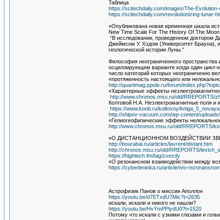
Таблица
https://scitechdaily.com/images/The-Evoluti
https://scitechdaily.com/revolutionizing-lunar-h
«Опубликована новая временная шкала ис
New Time Scale For The History Of The Moon
“В исследовании, проведенном доктором Ди
Джеймсом У. Хэдом (Университет Брауна), 
геологической истории Луны.”
Философия неограниченного пространства 
осциллирующем варианте когда один цикл 
число категорий которых неограниченно вел
«протяженность настоящего или нелокальн
http://quantmag.ppole.ru/forum/index.php?t
«Характерные эффекты неэлектромагнитно
http://www.chronos.msu.ru/old/RREPORTS/zhig
Колтовой Н.А. Неэлектромагнитные поля и 
https://www.koob.ru/koltovoy/kniga_5_novaya_
http://shipov-vacuum.com/wp-content/upload
«Гелиогеофизические эффекты нелокальнос
http://www.chronos.msu.ru/old/RREPORTS/kor
«О ДИСТАНЦИОННОМ ВОЗДЕЙСТВИИ ЗВЕ
http://bourabai.ru/articles/lavrent/distant.htm
http://chronos.msu.ru/old/RREPORTS/levich_sub
https://hightech.fm/tag/zvezdy
«О резонансном взаимодействии между во
https://cyberleninka.ru/article/n/o-rezonans
Астрофизик Панов о миссии Аполлон
https://youtu.be/d7ETxdU7Mic?t=2635
искали, искали и никого не нашли?
https://youtu.be/HvYmPPlydU0?t=1520
Потому что искали с узкими глазами и гол