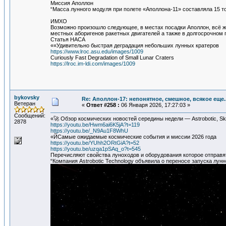
Миссия Аполлон
“Масса лунного модуля при полете «Аполлона-11» составляла 15 то
ИМХО
Возможно произошло следующее, в местах посадки Аполлон, всё жи
местных аборигенов ракетных двигателей а также в долгосрочном 
Статья НАСА
««Удивительно быстрая деградация небольших лунных кратеров
https://www.lroc.asu.edu/images/1009
Curiously Fast Degradation of Small Lunar Craters
https://lroc.im-ldi.com/images/1009
bykovsky
Re: Аполлон-17: непонятное, смешное, всякое еще..
Ветеран
«
Ответ #258 :
06 Января 2026, 17:27:03 »
Сообщений:
«🚀 Обзор космических новостей середины недели — Astrobotic, Sky
2878
https://youtu.be/Hwm6ai6K5jA?t=119
https://youtu.be/_N9Au1F8WhU
«ЙСамые ожидаемые космические события и миссии 2026 года
https://youtu.be/YUhh2ORtGiA?t=52
https://youtu.be/uzqa1pSAq_o?t=545
Перечисляют свойства луноходов и оборудования которое отправя
“Компания Astrobotic Technology объявила о переносе запуска лунн