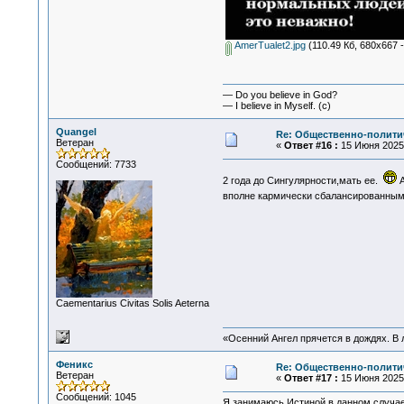
AmerTualet2.jpg
(110.49 Кб, 680x667 
— Do you believe in God?
— I believe in Myself. (c)
Quangel
Re: Общественно-политич
Ветеран
«
Ответ #16 :
15 Июня 2025,
Сообщений: 7733
2 года до Сингулярности,мать ее.
А
вполне кармически сбалансированным
Сaementarius Civitas Solis Aeterna
«Осенний Ангел прячется в дождях. В л
Феникс
Re: Общественно-политич
Ветеран
«
Ответ #17 :
15 Июня 2025,
Сообщений: 1045
Я занимаюсь Истиной в данном случае,