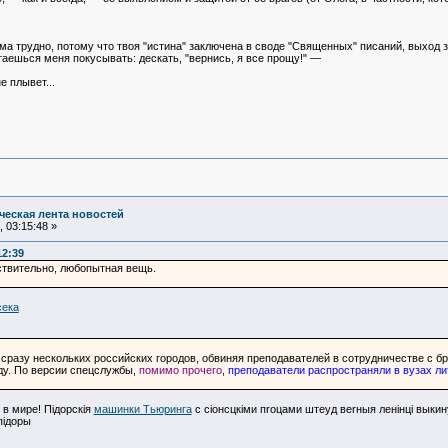
есьма трудно, потому что твоя "истина" заключена в своде "Священных" писаний, вых
таешься меня покусывать: дескать, "вернись, я все прощу!" —
е плывет...
еская лента новостей
 03:15:48 »
12:39
твительно, любопытная вещь.
сека
сразу нескольких российских городов, обвиняя преподавателей в сотрудничестве с бр
ду. По версии спецслужбы,
помимо прочего
,
преподаватели распространяли в вузах л
 в мире! Пiдорскiя
машинки Тьюринга
с сiонсцкiми пrоцами штеуд веrныя ленiнцi выкин
пiдоры