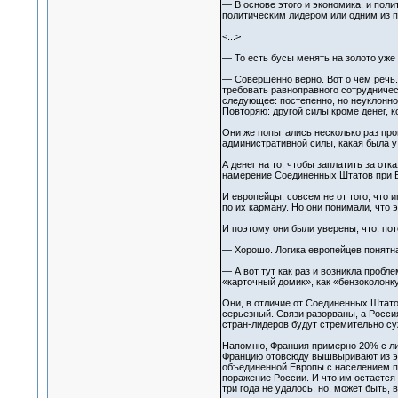
— В основе этого и экономика, и поли
политическим лидером или одним из п
<...>
— То есть бусы менять на золото уже
— Совершенно верно. Вот о чем речь. 
требовать равноправного сотрудничест
следующее: постепенно, но неуклонно 
Повторяю: другой силы кроме денег, к
Они же попытались несколько раз про
административной силы, какая была у
А денег на то, чтобы заплатить за о
намерение Соединенных Штатов при Б
И европейцы, совсем не от того, что 
по их карману. Но они понимали, что 
И поэтому они были уверены, что, пот
— Хорошо. Логика европейцев понятна
— А вот тут как раз и возникла проб
«карточный домик», как «бензоколонку
Они, в отличие от Соединенных Штато
серьезный. Связи разорваны, а Россия
стран-лидеров будут стремительно суж
Напомню, Франция примерно 20% с лиш
Францию отовсюду вышвыривают из это
объединенной Европы с населением по
поражение России. И что им остается 
три года не удалось, но, может быть, 