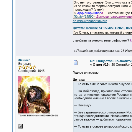
Это нечто странное. Это случилось в 
из-за какой-то формы сексуального ин
происходит? (смех)
///
Ардханаришвар
а
— состояние, где 
flib../b/469590
- Биология просветлени
en.wiki/Ardhanarishvara
Цитата: Феникс от 15 Июня 2025, 06:
(от Олега, в частности, который слишк
сталбыть из омерик телеграфируем?
Н
«
Последнее редактирование: 16 Июня
Феникс
Re: Общественно-политич
Ветеран
«
Ответ #19 :
30 Сентября 2
Сообщений: 1045
Годное интервью.
Цитата:
— То есть смена элит ничего в курсе 
— На мой взгляд, причина воинственно
«стратегическое поражение России» 
необходимо именно Европе в целом и
— Почему?
— Без стратегического поражения Рос
таинственный незнакомец
отсюда последствиями. Независимо от 
самое важное — добиться поражения Р
— То есть в основе антироссийского 