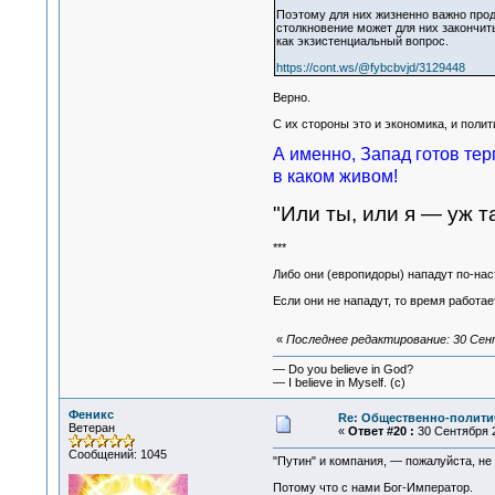
Поэтому для них жизненно важно прод
столкновение может для них закончить
как экзистенциальный вопрос.
https://cont.ws/@fybcbvjd/3129448
Верно.
С их стороны это и экономика, и полит
А именно, Запад готов тер
в каком живом!
"Или ты, или я — уж та
***
Либо они (европидоры) нападут по-наст
Если они не нападут, то время работае
«
Последнее редактирование: 30 Сент
— Do you believe in God?
— I believe in Myself. (c)
Феникс
Re: Общественно-политич
Ветеран
«
Ответ #20 :
30 Сентября 2
Сообщений: 1045
"Путин" и компания, — пожалуйста, не
Потому что с нами Бог-Император.