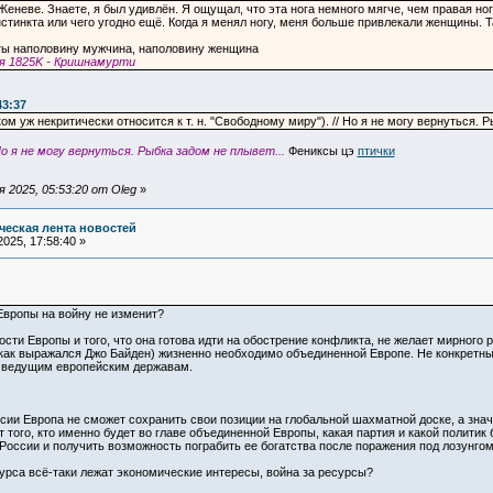
Женеве. Знаете, я был удивлён. Я ощущал, что эта нога немного мягче, чем правая ног
стинкта или чего угодно ещё. Когда я менял ногу, меня больше привлекали женщины. Т
ты наполовину мужчина, наполовину женщина
я 1825K - Кришнамурти
43:37
ом уж некритически относится к т. н. "Свободному миру"). // Но я не могу вернуться. Р
о я не могу вернуться. Рыбка задом не плывет...
Фениксы цэ
птички
 2025, 05:53:20 от Oleg
»
еская лента новостей
025, 17:58:40 »
Европы на войну не изменит?
сти Европы и того, что она готова идти на обострение конфликта, не желает мирного 
(как выражался Джо Байден) жизненно необходимо объединенной Европе. Не конкретн
 ведущим европейским державам.
сии Европа не сможет сохранить свои позиции на глобальной шахматной доске, а зна
того, кто именно будет во главе объединенной Европы, какая партия и какой политик 
оссии и получить возможность пограбить ее богатства после поражения под лозунго
курса всё-таки лежат экономические интересы, война за ресурсы?