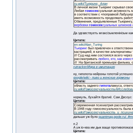
ru.wiki/Тьюринг,_Алан
В личной жизни Тьюринг скрывал сво
Любая
гомосек
суальная активность 
в соответствии с «поправкой Лабушер
иметь возможность продолжать работу
Обвинения, предъявленные Тьюрингу, 
вербовки
гомосек
суальных шпионов 
Да здrавствуеть мrаксiзьмленiнiзьм как
Цитата:
en.wiki/Alan_Turing
Тьюринг
был привлечен к ответственн
кастрацией, в качестве альтернативы 
/// Суд над ним состоялся всего чере
рассматривать
любого, кто, как извес
/// На британской премьере фильма, о
rutracker/Игра в имитацию
ну, гипопота-нейроны гопотой успешно
google/wiki - пиво и женские гормоны
Цитата:
область заднего
гипота
ламуса, ответ
ru.wiki/Гомосексуальность#Исследов
нормуль, бухайтя братиё. Сам Джэзус
Цитата:
Современная психиатрия рассматрив
В 1948 году гомосексуальность была
ru.wiki/Гомосексуальность_и_психич
дальше уж було
quantmag.ppole.ru/..#
п.2
А уж io-ква им дык ваще противопоказ
Цитата: