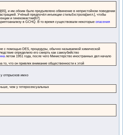
[65], и им обоим было предъявлено обвинение в непристойном поведении
страцией. Учёный предпочёл инъекции стильбэстрола[англ.], чтобы
енции и гинекомастии[67].
о криптоанализу в GCHQ. В то время существовали некоторые
опасения
ение с помощью DES, процедуры, обычно называемой химической
Следствие определило его смерть как самоубийство
ина
летом 1951 года, после чего Министерство иностранных дел начало
а то, что он привлек внимание общественности к этой
 у отпрысков имхо
ньше, чем у гетеросексуальных
.