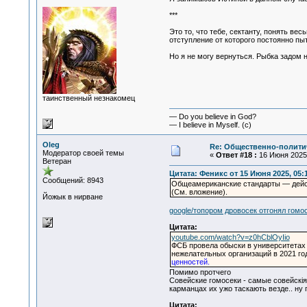
***
Это то, что тебе, сектанту, понять в
отступление от которого постоянно пы
Но я не могу вернуться. Рыбка задом н
таинственный незнакомец
— Do you believe in God?
— I believe in Myself. (c)
Oleg
Re: Общественно-политич
Модератор своей темы
«
Ответ #18 :
16 Июня 2025,
Ветеран
Цитата: Феникс от 15 Июня 2025, 05:
Сообщений: 8943
Общеамериканские стандарты — дейс
(См. вложение).
Йожык в нирване
google/топором дровосек отгонял гомо
Цитата:
youtube.com/watch?v=z0hCblOyIio
ФСБ провела обыски в университетах 
нежелательных организаций в 2021 го
ценностей.
Помимо протчего
Совейские гомосеки - самые совейскiя
карманцах их ужо таскають везде.. ну 
Цитата: