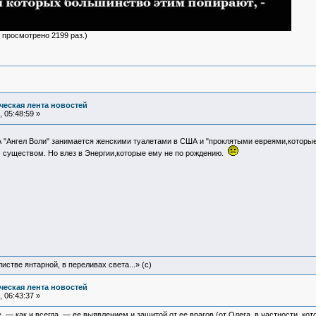
- просмотрено 2199 раз.)
еская лента новостей
 05:48:59 »
 "Ангел Воли" занимается женскими туалетами в США и "проклятыми евреями,которы
 существом. Но влез в Энергии,которые ему не по рождению.
истве янтарной, в переливах света...» (c)
еская лента новостей
 06:43:37 »
 — как и всегда, — ее выявлением и защитой от ее врагов (от Олега, в частности, ко