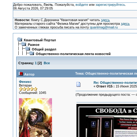
Добро пожаловать,
Гость
. Пожалуйста,
войдите
или
зарегистрируйтесь
.
06 Августа 2026, 07:29:05
Новости:
Книгу С.Доронина "Квантовая магия" читать
здесь
Материалы старого сайта "Физика Магии" доступны для просмотра
здесь
О замеченных глюках просьба писать на почту
quantmag@mail.ru
Квантовый Портал
Разное
Общий раздел
Общественно-политическая лента новостей
Страниц:
1
[
2
]
Все
Тема: Общественно-политическая ле
Автор
Феникс
Re: Общественно-политич
Ветеран
«
Ответ #15 :
15 Июня 2025,
Сообщений: 1045
(Продолжение предыдущего поста: — с