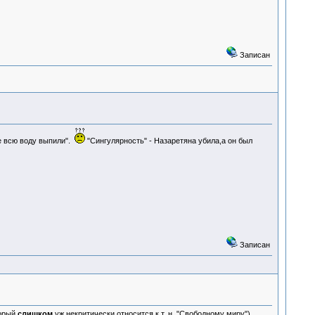
Записан
е всю воду выпили".
"Сингулярность" - Назаретяна убила,а он был
Записан
торый
слишком
уж некритически относится к т. н. "Свободному миру").