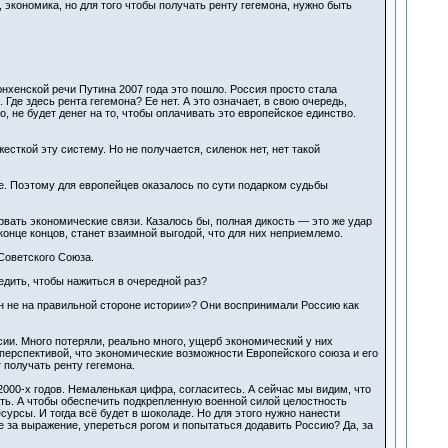
, экономика, но для того чтобы получать ренту гегемона, нужно быть
юнхенской речи Путина 2007 года это пошло. Россия просто стала
Где здесь рента гегемона? Ее нет. А это означает, в свою очередь,
 не будет денег на то, чтобы оплачивать это европейское единство.
ткой эту систему. Но не получается, силенок нет, нет такой
ше. Поэтому для европейцев оказалось по сути подарком судьбы
рвать экономические связи. Казалось бы, полная дикость — это же удар
 конце концов, станет взаимной выгодой, что для них неприемлемо.
 Советского Союза.
дить, чтобы нажиться в очередной раз?
ин не на правильной стороне истории»? Они воспринимали Россию как
ии. Много потеряли, реально много, ущерб экономический у них
 перспективой, что экономические возможности Европейского союза и его
 получать ренту гегемона.
00-х годов. Немаленькая цифра, согласитесь. А сейчас мы видим, что
ть. А чтобы обеспечить подкрепленную военной силой целостность
рсы. И тогда всё будет в шоколаде. Но для этого нужно нанести
е за выражение, упереться рогом и попытаться додавить Россию? Да, за