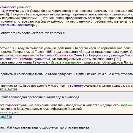
ю
гомосек
суальность.
между мужчинами в Соединённом Королевстве в те времена являлась противозаконной
а»[66]. Тьюрингу был предложен выбор между тюремным заключением и химической ка
 над своими проектами, — это «лечение» продолжалось один год, что привело к импот
привели к потере статуса благонадёжности и отстранению от работы консультанта п
советскими агентами
[68]
 оплот его гомосовейскiх агентiв кагэбэ& !!
ости в 1952 году за гомосексуальные действия. Он согласился на гормональное леч
тюрьме. Тьюринг умер 7 июня 1954 года в возрасте 41 года от отравления цианидом. 
з несколько месяцев после
бегства в
Советский
Союз
Гая Берджесса и Дональда Макл
тно, является
гомосек
суалистом
, как потенциальную угрозу безопасности.[169]
снованного на жизни Тьюринга, «
Игра в имитацию
», продюсеры поблагодарили Лича з
 пропиты и чо пiвасика меньше стали продавать? к пивным сиськам ещё и это отросло
ственная за половое поведение у животных, у
гомосек
суальных мужчин в два раза ме
ания_мозга
 Крайст заповедал преврашшеньями вод в винновод..
ает
гомосек
суальные влечения, чувства и поведение в качестве медицинской
нормы
 включена в Международную классификацию болезней
еская_норма
msg61746
ано.. Усё надо завязываць с хфорумом. цэ опасныя знанья