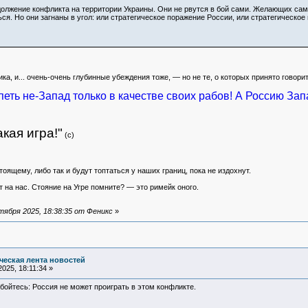
олжение конфликта на территории Украины. Они не рвутся в бой сами. Желающих сам
ся. Но они загнаны в угол: или стратегическое поражение России, или стратегическое
ика, и... очень-очень глубинные убеждения тоже, — но не те, о которых принято говорит
петь не-Запад только в качестве своих рабов! А Россию Зап
кая игра!"
(c)
оящему, либо так и будут топтаться у наших границ, пока не издохнут.
т на нас. Стояние на Угре помните? — это римейк оного.
ября 2025, 18:38:35 от Феникс
»
еская лента новостей
025, 18:11:34 »
 бойтесь: Россия не может проиграть в этом конфликте.