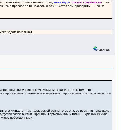
а… я не знаю. Когда я на ней стоял,
меня вдруг
тянуло к мужчинам
… не
ак что я пробовал это несколько раз. Я хотел сам проверить — что же
ыбка задом не плывет...
Записан
разрешения ситуации вокруг Украины, заключается в том, что
ым европейским политикам и конкретным европейским элитам, а жизненно
чит, она лишается так называемой ренты гегемона, со всеми вытекающими
будут во главе Англии, Франции, Германии или Италии — для них сейчас
м «горе побежденным».