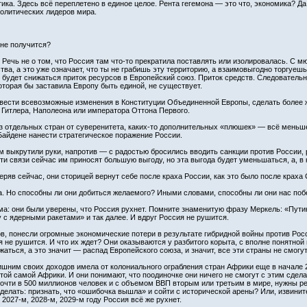
тика. Здесь всё переплетено в единое целое. Рента гегемона — это что, экономика? Да
олитических лидеров мира.
 не получится?
Речь не о том, что Россия там что-то прекратила поставлять или изолировалась. С м
ва, а это уже означает, что ты не грабишь эту территорию, а взаимовыгодно торгуешь. 
будет снижаться приток ресурсов в Европейский союз. Приток средств. Следовательно,
оторая бы заставила Европу быть единой, не существует.
вести всевозможные изменения в Конституции Объединенной Европы, сделать более жес
 Гитлера, Наполеона или императора Оттона Первого.
тказ отдельных стран от суверенитета, каких-то дополнительных «плюшек» — всё мень
айдене нанести стратегическое поражение России.
им выкрутили руки, напротив — с радостью бросились вводить санкции против России, 
эти связи сейчас им приносят большую выгоду, но эта выгода будет уменьшаться, а, в
еряв сейчас, они сторицей вернут себе после краха России, как это было после краха
. Но способны ли они добиться желаемого? Иными словами, способны ли они нас побе
лема: они были уверены, что Россия рухнет. Помните знаменитую фразу Меркель: «Пут
 с ядерными ракетами» и так далее. И вдруг Россия не рушится.
в, понесли огромные экономические потери в результате гибридной войны против Росс
 не рушится. И что их ждет? Они оказываются у разбитого корыта, с вполне понятной
аться, а это значит — распад Европейского союза, и значит, все эти страны не смогут
ним своих доходов имела от колониального ограбления стран Африки еще в начале 20
й самой Африки. И они понимают, что поодиночке они ничего не смогут с этим сдела
чти в 500 миллионов человек и с объемом ВВП вторым или третьим в мире, нужны ресу
делать: признать, что «ошибочка вышла» и сойти с исторической арены? Или, извинит
в 2027-м, 2028-м, 2029-м году Россия всё же рухнет.