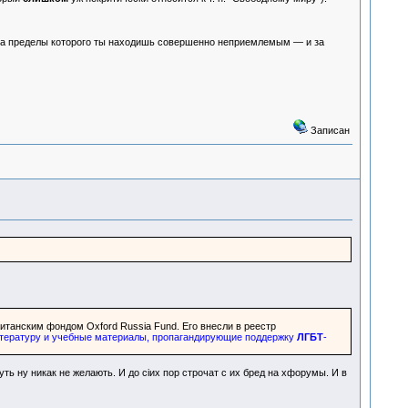
од за пределы которого ты находишь совершенно неприемлемым — и за
Записан
итанским фондом Oxford Russia Fund. Его внесли в реестр
итературу и учебные материалы, пропагандирующие поддержку
ЛГБТ
-
уть ну никак не желають. И до сiих пор строчат с их бред на хфорумы. И в