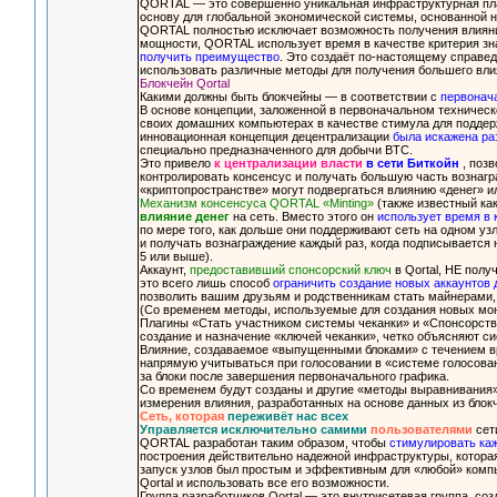
QORTAL — это совершенно уникальная инфраструктурная плат
основу для глобальной экономической системы, основанной 
QORTAL полностью исключает возможность получения влияни
мощности, QORTAL использует время в качестве критерия зн
получить преимущество
. Это создаёт по-настоящему справед
использовать различные методы для получения большего влия
Блокчейн Qortal
Какими должны быть блокчейны — в соответствии с
первонач
В основе концепции, заложенной в первоначальном техническ
своих домашних компьютерах в качестве стимула для поддерж
инновационная концепция децентрализации
была искажена ра
специально предназначенного для добычи BTC.
Это привело
к централизации власти
в сети Биткойн
, позв
контролировать консенсус и получать большую часть вознагра
«криптопространстве» могут подвергаться влиянию «денег» ил
Механизм консенсуса QORTAL «Minting»
(также известный ка
влияние денег
на сеть. Вместо этого он
использует время в 
по мере того, как дольше они поддерживают сеть на одном уз
и получать вознаграждение каждый раз, когда подписывается
5 или выше).
Аккаунт,
предоставивший спонсорский ключ
в Qortal, НЕ полу
это всего лишь способ
ограничить создание новых аккаунтов 
позволить вашим друзьям и родственникам стать майнерами,
(Со временем методы, используемые для создания новых мон
Плагины «Стать участником системы чеканки» и «Спонсорств
создание и назначение «ключей чеканки», четко объясняют с
Влияние, создаваемое «выпущенными блоками» с течением вре
напрямую учитываться при голосовании в «системе голосован
за блоки после завершения первоначального графика.
Со временем будут созданы и другие «методы выравнивания
измерения влияния, разработанных на основе данных из блок
Сеть, которая
переживёт нас всех
Управляется исключительно самими
пользователями
сет
QORTAL разработан таким образом, чтобы
стимулировать каж
построения действительно надежной инфраструктуры, которая
запуск узлов был простым и эффективным для «любой» компью
Qortal и использовать все его возможности.
Группа разработчиков Qortal — это внутрисетевая группа, со