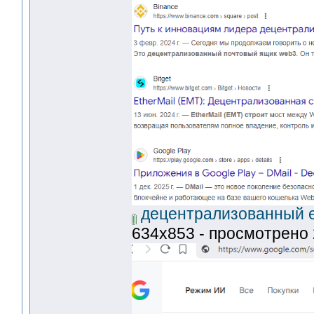
децентрализованный em
634x853 - просмотрено 