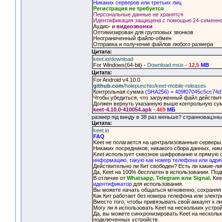
Никаких серверов или третьих лиц
Регистрация не требуется
Персональные данные не хранятся
Идентификация защищена с помощью 24-семенн
Аудио- и
видеозвонки
Оптимизирован для групповых звонков
Неограниченный файло-обмен
Отправка и получение файлов любого размера
Цитата:
keet.io/download
For Windows(64-bit) -
Download.msix
-
12,5
MB
Цитата:
For Android v4.10.0
github.com
/holepunchto/keet-mobile-releases
Контрольная сумма
(SHA256) = 409f07045c5cc74
Чтобы убедиться, что загруженный файл действит
Должен вернуть указанную выше контрольную су
keet-4.10.0-410054.apk
-
469
МБ
размер пiд винду в 38 раз меньше? странновацэнь
Цитата:
keet.io
FAQ
Keet не полагается на централизованные серверы
Никаких посредников, никакого сбора данных, ник
Keet использует сквозное шифрование и прямую 
информацию, такую как номер телефона или адре
Действительно ли Кит свободен? Есть ли какие-л
Да, Keet на 100% бесплатен в использовании. По
В отличие от
Whatsapp, Telegram или Signal,
Kee
идентификатор
для использования.
Вы можете начать общаться мгновенно, сохраняя 
Как Кит работает без номера телефона или элект
Вместо того, чтобы привязывать свой аккаунт к л
Могу ли я использовать Keet на нескольких устро
Да, вы можете синхронизировать Keet на несколь
подключенных устройств.