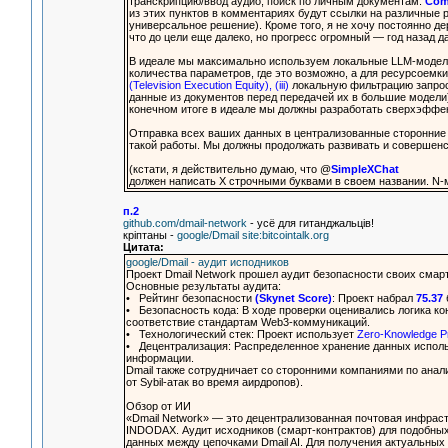
транскрипцию/ввод аудио, поиск по личным документам.
Com
из этих пунктов в комментариях будут ссылки на различные ре
универсальное решение). Кроме того, я не хочу постоянно д
что до цели еще далеко, но прогресс огромный — год назад
В идеале мы максимально используем локальные LLM-модели
количества параметров, где это возможно, а для ресурсоемк
(Television Execution Equity), (iii)
локальную фильтрацию запрос
данные из документов перед передачей их в большие модели)
конечном итоге в идеале мы должны разработать сверхэффект
Отправка всех ваших данных в централизованные сторонние 
такой работы. Мы должны продолжать развивать и совершенст
(кстати, я действительно думаю, что @
SimpleXChat
должен написать X строчными буквами в своем названии. N-м
п.2
github.com/dmail-network
- усё для гитанджальцiв!
крiптаны -
google/Dmail site:bitcointalk.org
Цитата:
google/Dmail - аудит исподников
Проект Dmail Network прошел аудит безопасности своих сма
Основные результаты аудита:
• Рейтинг безопасности
(Skynet Score)
: Проект набрал
75.37
• Безопасность кода: В ходе проверки оценивались логика ко
соответствие стандартам Web3-коммуникаций.
• Технологический стек: Проект использует
Zero-Knowledge P
• Децентрализация: Распределенное хранение данных исполь
информации.
Dmail также сотрудничает со сторонними компаниями по анал
от Sybil-атак во время аирдропов).
Обзор от ИИ
«Dmail Network» — это децентрализованная почтовая инфра
INDODAX. Аудит исходников (смарт-контрактов) для подобных
данных между цепочками Dmail AI. Для получения актуальных