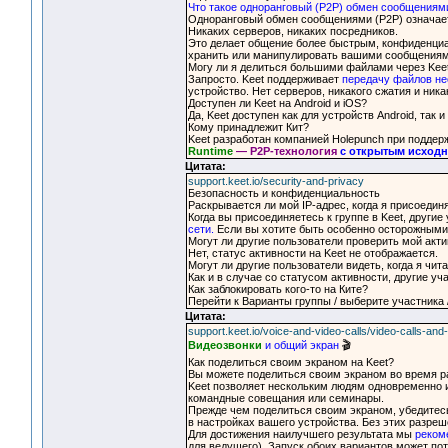
Что такое одноранговый (P2P) обмен сообщениям
Одноранговый обмен сообщениями (P2P) означае
Никаких серверов, никаких посредников.
Это делает общение более быстрым, конфиденциал
хранить или манипулировать вашими сообщениям
Могу ли я делиться большими файлами через Kee
Запросто. Keet поддерживает
передачу файлов не
устройство. Нет серверов, никакого сжатия и ника
Доступен ли Keet на Android и iOS?
Да, Keet доступен как для устройств Android, так 
Кому принадлежит Кит?
Keet разработан компанией Holepunch при поддер
Runtime
— P2P-технология
с открытым исход
Цитата:
support.keet.io/security-and-privacy
Безопасность и конфиденциальность
Раскрывается ли мой IP-адрес, когда я присоедин
Когда вы присоединяетесь к группе в Keet, другие
сети.
Если вы хотите быть особенно осторожными 
Могут ли другие пользователи проверить мой акт
Нет, статус активности на Keet не отображается.
Могут ли другие пользователи видеть, когда я чи
Как и в случае со статусом активности, другие уч
Как заблокировать кого-то на Ките?
Перейти к Варианты группы / выберите участника 
Цитата:
support.keet.io/voice-and-video-calls/video-calls-an
Видеозвонки
и общий экран
🎬
Как поделиться своим экраном на Keet?
Вы можете поделиться своим экраном во время ра
Keet позволяет нескольким людям одновременно и
командные совещания или семинары.
Прежде чем поделиться своим экраном, убедитесь
в настройках вашего устройства. Без этих разре
Для достижения наилучшего результата мы
реком
для ведущего). Запуск обоих вариантов может по