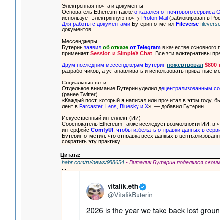
Электронная почта и документы
Основатель Ethereum также
отказался от почтового сервиса G
использует электронную почту
Proton Mail
(заблокирован в Ро
Для работы с документами
Бутерин отметил
Fileverse
fileverse
документов.
Мессенджеры
Бутерин
заявил
об отказе
от Telegram
в качестве основного п
применяет
Session и SimpleX Chat
. Все эти альтернативы п
Двум последним мессенджерам Бутерин
пожертвовал
$800 
разработчиков, а устанавливать и использовать приватные м
Социальные сети
Отдельное внимание Бутерин уделил д
ецентрализованным с
(ранее Twitter).
«Каждый пост, который я написал или прочитал в этом году, 
лент в
Farcaster, Lens, Bluesky и X
», — добавил Бутерин.
Искусственный интеллект (ИИ)
Сооснователь Ethereum также исследует возможности ИИ, в 
интерфейс
ComfyUI
, чтобы избежать отправки данных в сер
Бутерин отметил, что отправка всех данных в централизован
сократить эту практику.
Цитата:
habr.com/ru/news/988654
- Виталик Бутерин поделился свои
...