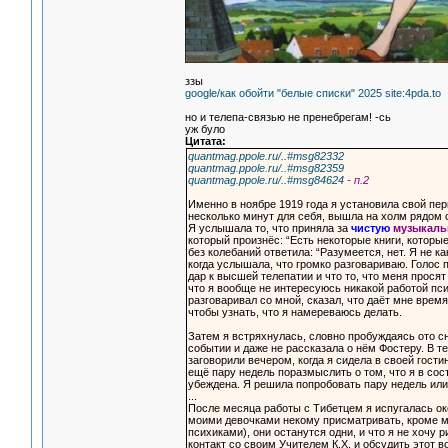
ззы
google/как обойти "белые списки" 2025 site:4pda.to
но и телепа-связью не пренебрегам! -сь
уж було
Цитата:
quantmag.ppole.ru/..#msg82332
quantmag.ppole.ru/..#msg82359
quantmag.ppole.ru/..#msg84624
- п.2
Именно в ноябре 1919 года я установила свой пер
несколько минут для себя, вышла на холм рядом 
Я услышала то, что приняла за
чистую
музыкал
который произнёс: “Есть некоторые книги, которы
без колебаний ответила: “Разумеется, нет. Я не к
когда услышала, что громко разговариваю. Голос
дар к высшей телепатии и что то, что меня просят
что я вообще не интересуюсь никакой работой пс
разговаривал со мной, сказал, что даёт мне врем
чтобы узнать, что я намереваюсь делать.
Затем я встряхнулась, словно пробуждаясь ото с
событии и даже не рассказала о нём Фостеру. В т
заговорили вечером, когда я сидела в своей гости
ещё пару недель поразмыслить о том, что я в сос
убеждена. Я решила попробовать пару недель или 
...
После месяца работы с Тибетцем я испугалась око
моими девочками некому присматривать, кроме ме
психиками), они останутся одни, и что я не хочу 
контакт со своим Учителем К.Х. и обсудить этот в