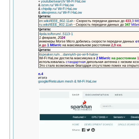
+
youtube/search/ Wi-Fi HaLow
&
ozon.ru/ Wi-Fi HaLow
&
chipdip.ru/ Wi-Fi HaLow
&
aliexpress.ru/ Wi-Fi HaLow
Цитата:
en.wiki/IEEE_802.11ah
- Скорость передачи данных до
433
,3 М
ru.wiki/IEEE_802.11ah
- Скорость передачи данных до
347
Мбит
Цитата:
4pda.to/forum/..5113-1
1 февраля, 20
24
инженеры Morse Micro добились скорости передачи данных
от
и
до
1 Мбит/с
на максимальном расстоянии
2,9 км
.
Цитата:
itspeaker.ru/n…dannykh-po-wi-fi-halow
Wi-Fi HaLow достигла максимума в
2 Мбит/с
на расстоянии
1
использовалась
стандартная
дипольная антенна с низким ко
Это стало возможным благодаря отсутствию помех на открыто
п.4
итэпэ
google/Reticulum mesh & Wi-Fi HaLow