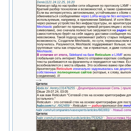
Denis1121 24.12.25, 16:20
Написал гайд по настройке сети общения по протоколу LXMF ч
Краткий разбор технологии и возможностей, а также сравнение
Если вы интересуетесь автономными, устойчивыми к сбоям 
обмениваться сообщениями
через LoRa-модули без интернет
используемым, например, в приложении Sideband. И хотя Mesh
через разные устройства без инфраструктуры, их архитектур
Meshtastic
работает по принципу прямой ретрансляции с испол
символами), оно сначала полностью загружается на
радио
-н
самостоятельно берёт на себя задачу доставки сообщения по
невозможна. Такой подход напоминает работу старых пейджеро
возможность. Создатели Meshtastic, по сути, переосмыслили
получилось. Разумеется, Meshtastic поддерживает больше, че
групповые чаты как открытые, так и приватные, и даже голо
Meshtastic
.
В отличие от этого,
Sideband на базе
Reticulum
и LXMF
испол
глобальная сеть интернет. Вместо отправки коротких сообще
тексты разбиваются на фрагменты и передаются частями. Ес
возобновляется с места обрыва. Это особенно важно при обм
Архитектура
Reticulum
изначально задумывалась как децент
собственных
полноценных сайтов
(которые, к слову, выпо
соединении). ///
--->
Цитата:
4pda.to/..#entry131476255
- Децентрализованная Сеть | прил
Dituar 29.07.24, 03:05
А как вам Reticulum "Сетевой стек на основе криптографии д
остального."
Reticulum - это сетевой стек на основе криптографии для по
habr.com
/ru/../662489/
- Reticulum —
радио
протокол для
mes
habr.com/ru/companies/vasexperts/articles/661691/
- Новый сет
Цитата:
habr.com/ru/companies/ruvds/articles/753262/
- Экосистема Hy