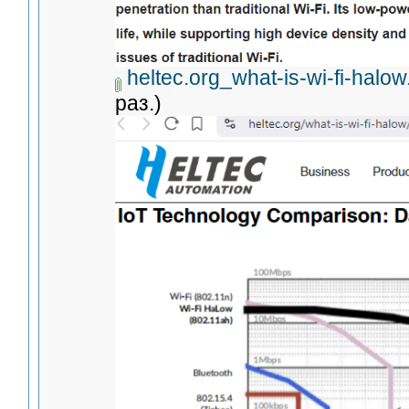
heltec.org_what-is-wi-fi-halow
раз.)