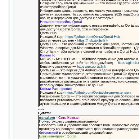
Создайте свой ключ для майнинга — это можно сделать неск
из интерфейсов Qortal.
Информация здесь, вероятно, несколько устарела, поскольку
документирования. По состоянию на февраль 2025 года Qort
новых интерфейсов для доступа к платформе.
Новые интерфейсы Qortal
Дополнительную информацию о новых интерфейсах Qortal мо
для доступа к сети Qortal. Эти интерфейсы:
Qortal Hub
Исходный код -
https://github.com/Qortal/Qortal-Hub
Доступ через хостинг -
https://hub.qortal.link
Qortal Hub — это новейший интерфейс для Qortal, настольная в
Windows, а версия для Mac появится в ближайшее время . (Д
Chromium, чтобы получить схожий опыт работы с Qortal Hub,
Кортал Го
МОБИЛЬНАЯ ВЕРСИЯ — нативное приложение для Android и ве
любом мобильном устройстве. Исходный код —
https://github
Версия с хостингом —
https://go.qortal.link
Qortal Go — это версия для Android из серии интерфейсов Qor
Примечание: маловероятно, что приложение Qortal Go будет 
маловероятно, что когда-либо появится версия этого приложе
разработчиков размещать их в своих магазинах приложений,
использующих зашифрованные данные.
Кортал Расширение
Исходный код -
https://github.com/Qortal/chrome-extension
Расширение Qortal — это версия расширения для браузера на
позволяет устанавливать его в любой браузер на основе Chro
аутентификации и взаимодействия между Qortal и приложени
--->
Цитата:
qortal.org
- Сеть Кортал
По-настоящему децентрализованная
Разработанная и управляемая сообществом, полностью созда
протоколу консенсуса, системе выравнивания и распределен
безопасный
и освобождающий цифровой мир.
Блокчейн-проект Qortal