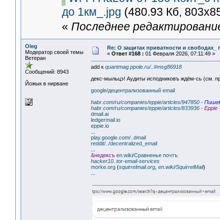
до 1км_.jpg
(480.93 Кб, 803x8
«
Последнее редактирование:
Oleg
Re: О защитах приватности и свободах_
Модератор своей темы
«
Ответ #168 :
01 Февраля 2026, 07:11:49 »
Ветеран
add к
quantmag.ppole.ru/..#msg86918
Сообщений: 8943
декс-мыльцэ! Аудиты исподниковъ ждём-сь (см. 
Йожык в нирване
google/децентрализованный email
habr.com/ru/companies/eppie/articles/947850
- Пишем
habr.com/ru/companies/eppie/articles/833936
- Eppi
dmail.ai
ledgermail.io
eppie.io
...
play.google.com/..dmail
reddit/../decentralized_email
...
&недексъ
en.wiki/Сравненье почтъ
hacker10..tor-email-services
morke.org
(
squirrelmail.org
,
en.wiki/SquirrelMail
)
...