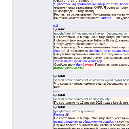
Отказ от ответственности:
Я работаю над протоколами интернет-связи более 
членом Фонда стандартов XMPP. Я основал проект
/// морфардк • 2 года назад
Респект за размышления. Конфиденциальность —
Вы также можете использовать
keet.io
— он удовл
п.2
Цитата:
google/"keet.io" независимый аудит безопасности
По состоянию на январь 2026 года ситуация с нез
Holepunch (при поддержке Tether и Bitfinex), выг
Статус аудита безопасности (2026)
Открытый код: Основные компоненты Keet и прото
Source
). Это позволяет
сообществу и независимы
Отсутствие публичных отчетов: На текущий моме
прохождении комплексного аудита от крупных ме
заказывают Signal или WhatsApp
.
Сообщество и
баг-
баунти
: Проект активно взаим
поиск уязвимостей
.
Цитата:
search.brave.com/"keet.io" независимый аудит бе
Что касается независимого аудита безопасности,
Keet.
--->
Цитата:
search.brave.com/"keet.io" "bug bounty"
По состоянию на 17 января 2026 года в keet.io н
Цитата:
google/"keet.io" "bug bounty"
Режим ИИ
По состоянию на январь 2026 года Keet (keet.io) 
вознаграждения за обнаружение ошибок
на крупны
Однако проект в значительной степени основан н
взаимодействуют с командой через следующие к