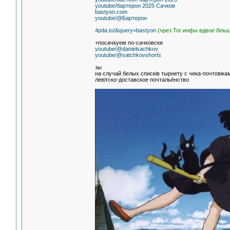
youtube/бартерон 2025 Сачков
bastyon.com
youtube/@Бартерон
4pda.to/&query=bastyon
(чрез Tor инфы вдвое бiль
+посачкуем по-сачковски
youtube/@danielsachkov
youtube/@satchkovshorts
зы
на случай белых спискiв тырнету с чека-почтовiк
левiтско-доставское почтальёнство