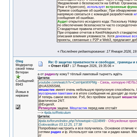
Уведомления о безопасности на GitHub: Организац
Pear и Hypercore),
использует
встроенные функц
Прямое сообщение об ошибках: При обнаружении у
напрямую связаться с командой разработчиков
и
сообщения об ошибках.
Аудит
открытого исходного кода: Поскольку Hole
по обеспечению безопасности часто сосредоточены
Стандартные правила отчетности:
При отправке отчетов в Keet/Holepunch стандартн
описания влияния уязвимости. Хотя
денежные воз
проекты, связанные с P2P и Web3, предлагают до
«
Последнее редактирование: 17 Января 2026, 19:
Oleg
Re: О защитах приватности и свободах_ границы и
Модератор
«
Ответ #167 :
17 Января 2026, 19:35:06 »
своей темы
Ветеран
а от
радио
лу кому? тёплый ламповый тырнетъ ждёть
Цитата:
Сообщений:
youtube.com/watch?v=CskHpkMXPMg
- Связь, которую НЕЛ
8943
@UA3265SWL
мешастик
имеет очень небольшую пропускную способность. В
Йожык в
мусорными пакетами
и в итоге сообщения не доходят до полу
нирване
И теперь самое веселое. Рэб, без проблем заглушит
мешасти
фактически 24/7.
@EvgeniX.
Ретикулум
зацени.
Мештастик
перед ним отстаёт
--->
4pda.to/Reticulum
Цитата:
4pda.to/forum/index.php?showtopic=1114849
- Обсуждение прот
Golovastikus 03.12.25, 17:38
Попробовал настроить и все получилось. Основное отличие ч
сетями
радио
и ip. Использует как сети так и радио канал. Ме
///