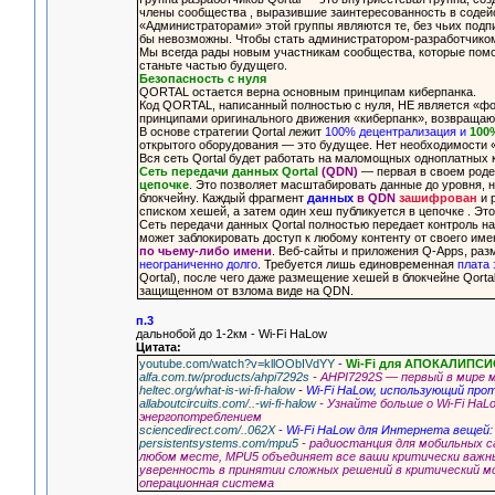
члены сообщества , выразившие заинтересованность в содейс
«Администраторами» этой группы являются те, без чьих подп
бы невозможны. Чтобы стать администратором-разработчиком,
Мы всегда рады новым участникам сообщества, которые пом
станьте частью будущего.
Безопасность с нуля
QORTAL остается верна основным принципам киберпанка.
Код QORTAL, написанный полностью с нуля, НЕ является «фо
принципами оригинального движения «киберпанк», возвращаю
В основе стратегии Qortal лежит
100% децентрализация и
100
открытого оборудования — это будущее. Нет необходимости «
Вся сеть Qortal будет работать на маломощных одноплатных 
Сеть передачи данных Qortal
(QDN)
— первая в своем род
цепочке
.
Это позволяет масштабировать данные до уровня, н
блокчейну. Каждый фрагмент
данных
в QDN
зашифрован
и 
списком хешей, а затем один хеш публикуется в цепочке . Э
Сеть передачи данных Qortal полностью передает контроль 
может заблокировать доступ к любому контенту от своего име
по чьему-либо имени
. Веб-сайты и приложения Q-Apps, р
неограниченно долго
. Требуется лишь единовременная
плата 
Qortal), после чего даже размещение хешей в блокчейне Qorta
защищенном от взлома виде на QDN.
п.3
дальнобой до 1-2км - Wi-Fi HaLow
Цитата:
youtube.com/watch?v=kllOObIVdYY
-
Wi-Fi для АПОКАЛИПС
alfa.com.tw/products/ahpi7292s
- AHPI7292S — первый в мире м
heltec.org/what-is-wi-fi-halow
-
Wi-Fi HaLow, использующий прот
allaboutcircuits.com/..-wi-fi-halow
- Узнайте больше о Wi-Fi Ha
энергопотреблением
sciencedirect.com/..062X
- Wi-Fi HaLow для Интернета вещей:
persistentsystems.com/mpu5
- радиостанция для мобильных 
любом месте, MPU5 объединяет все ваши критически важные
уверенность в принятии сложных решений в критический м
операционная система