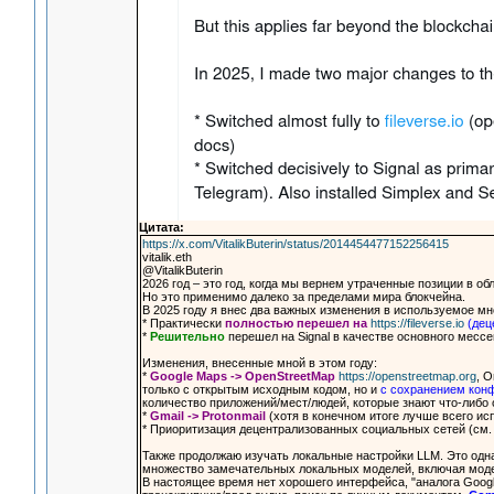
Цитата:
https://x.com/VitalikButerin/status/2014454477152256415
vitalik.eth
@VitalikButerin
2026 год – это год, когда мы вернем утраченные позиции в о
Но это применимо далеко за пределами мира блокчейна.
В 2025 году я внес два важных изменения в используемое м
* Практически
полностью перешел на
https://fileverse.io
(дец
*
Решительно
перешел на Signal в качестве основного месс
Изменения, внесенные мной в этом году:
*
Google Maps -> OpenStreetMap
https://openstreetmap.org
, 
только с открытым исходным кодом, но и
с сохранением кон
количество приложений/мест/людей, которые знают что-либ
*
Gmail -> Protonmail
(хотя в конечном итоге лучше всего 
* Приоритизация децентрализованных социальных сетей (см.
Также продолжаю изучать локальные настройки LLM. Это одна
множество замечательных локальных моделей, включая моде
В настоящее время нет хорошего интерфейса, "аналога Goog