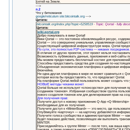
сетей на Земле.
--->
п.2
Что у биткоманов
google/reticulum site:bitcointalk.org
--->
Цитата:
bitcointalk.org/index.php?topic=5258519
- Topic: Qortal - fully de
Цитата:
wiki.qortal.org
Добро пожаловать в вики Qortal!
Вики Qortal — это постоянно обновляющийся ресурс, содерж
Qortal — это совершенно уникальная, управляемая сообщест
существующей цифровой инфраструктуре мира. Qortal предла
По сути, это полностью P2P-система — никаких посредников.
В отличие от других проектов, этот проект нельзя «остановит
Возможность публиковать данные, приложения и веб-сайты 
Мы можем предоставить бесплатный хостинг для приложений,
Способны предоставить средства для создания по-настоящем
Объединенная экономическая платформа и цифровая инфрастр
блокчейна.
Ни одна другая платформа в мире не может сравниться с Qorta
которая могла бы предоставлять то, что предлагает Qortal.
На платформе Qortal любой пользователь может создать что
НОВЫЕ методы чеканки монет
Qortal больше не использует «спонсорство» для получения п
созданием токенов». Избранная сообществом группа пользова
нового создателя токенов или для делегирования прав на соз
Для получения прав:
Получите доступ к новому приложению Q-App «Q-Mintership» 
необходимые для их получения.
Получите доступ к «MinterBoard» — это место, где пользовате
Опубликуйте «карточку» — на карточку добавляется информа
Получите голоса сообщества и администраторов Minter — как
будет показано действие, позволяющее им выполнить тран
MINTER.
Присоединяйтесь к группе Minter — после того, как ваша карт
таковая, а также появится кнопка «ПРИСОЕДИНИТЬСЯ К ГРУП