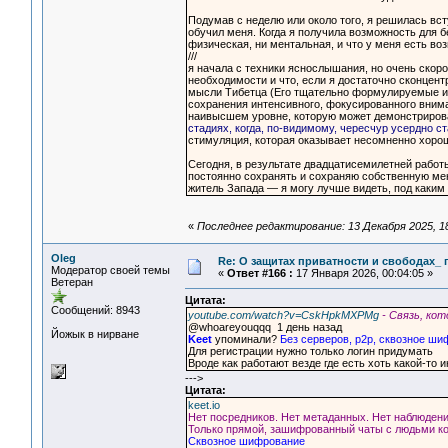
Подумав с неделю или около того, я решилась всту
обучил меня. Когда я получила возможность для бе
физическая, ни ментальная, и что у меня есть в
///
я начала с техники яснослышания, но очень скоро
необходимости и что, если я достаточно сконцен
мысли Тибетца (Его тщательно формулируемые и в
сохранения интенсивного, фокусированного вним
наивысшем уровне, которую может демонстриро
стадиях, когда, по-видимому, чересчур усердно с
стимуляция, которая оказывает несомненно хоро
Сегодня, в результате двадцатисемилетней работ
постоянно сохранять и сохраняю собственную мент
житель Запада — я могу лучше видеть, под каким
«
Последнее редактирование: 13 Декабря 2025, 18
Oleg
Re: О защитах приватности и свободах_
Модератор своей темы
«
Ответ #166 :
17 Января 2026, 00:04:05 »
Ветеран
Цитата:
Сообщений: 8943
youtube.com/watch?v=CskHpkMXPMg
- Связь, к
@whoareyouqqq 1 день назад
Йожык в нирване
Keet
упоминали?
Без серверов, p2p, сквозное ш
Для регистрации нужно только логин придумать
Вроде как работают везде где есть хоть какой-то 
--->
Цитата:
keet.io
Нет посредников. Нет метаданных. Нет наблюдени
Только прямой, зашифрованный чаты с людьми к
Сквозное шифрование