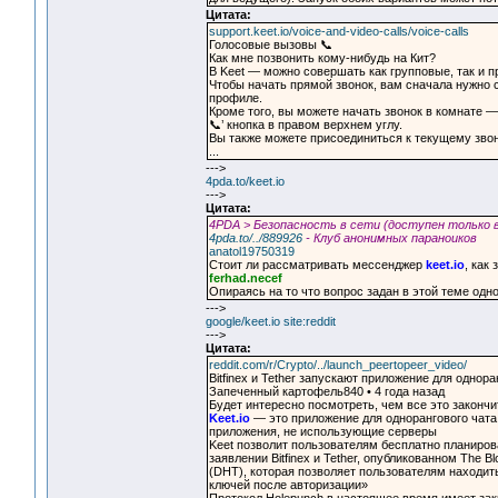
Цитата:
support.keet.io/voice-and-video-calls/voice-calls
Голосовые вызовы 📞
Как мне позвонить кому-нибудь на Кит?
В Keet — можно совершать как групповые, так и 
Чтобы начать прямой звонок, вам сначала нужно с
профиле.
Кроме того, вы можете начать звонок в комнате —
📞’ кнопка в правом верхнем углу.
Вы также можете присоединиться к текущему звон
...
--->
4pda.to/keet.io
--->
Цитата:
4PDA > Безопасность в сети (доступен только в
4pda.to/../889926
- Клуб анонимных параноиков
anatol19750319
Стоит ли рассматривать мессенджер
keet.io
, как
ferhad.necef
Опираясь на то что вопрос задан в этой теме одно
--->
google/keet.io site:reddit
--->
Цитата:
reddit.com/r/Crypto/../launch_peertopeer_video/
Bitfinex и Tether запускают приложение для одно
Запеченный картофель840 • 4 года назад
Будет интересно посмотреть, чем все это закончи
Keet.io
— это приложение для однорангового чата
приложения, не использующие серверы
Keet позволит пользователям бесплатно планиров
заявлении Bitfinex и Tether, опубликованном The B
(DHT), которая позволяет пользователям находить
ключей после авторизации»