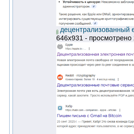
децентрализованный em
646x931 - просмотрено 