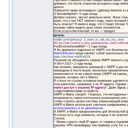
Протокол Holepunch в настоящее время имеет зак
добавил, что после открытия исходного кода люб
деньги.
Holepunch также интегрирует Lightning Network в
/// Беллвейрбой • 4 года назад
Должен сказать, звучит довольно мило. Жаль тольк
верю, что у них НЕТ черного хода, через который
быть опасно? Я имею в виду, что Стюарт Хёгнер Т
игрокам тайно видеть руки своих оппонентов…
Если услуга бесплатная, то вы — продукт.
Цитата:
reddit.com/r/privacy/../i_want_to_roll_out_my_own/
Из-за Chat Control я хочу развернуть свой соб
FunEnvironmental8687 • 2 года назад
Я бы держался подальше от XMPP; его безопаснос
Matrix/Element
представляет собой значительно бо
https://archive.md/RuAGN
Решение не объединять сервер XMPP немного улу
/// МэттJ313 • 2 года назад
Как человек, прекрасно знакомый с XMPP и достато
приведены в посте выше, несколько преувеличены
применяются те же самые вещи (XMPP на самом д
каналов, которых нет в Matrix).
В статье по ссылке основное внимание уделяется
пользователях, например, к их IP-адресу. Однако
имеет доступ к вашему IP-адресу
¹
. Даже Signal
и идентификаторам устройств.
XMPP и Matrix говорят: «Хорошо, эти метаданные
возможность самостоятельного размещения или, п
чтобы строить целую систему коммуникаций вокру
XMPP и Matrix используют сквозное шифрование 
использовалось в их демоверсии
.
И XMPP, и Matrix предназначены для безопасной 
В статье есть еще моменты, которые я не осветил
Сноски:
¹
: Можно скрыть свой IP-адрес от сервиса (напри
вашему VPN-провайдеру или первому узлу Tor, к 