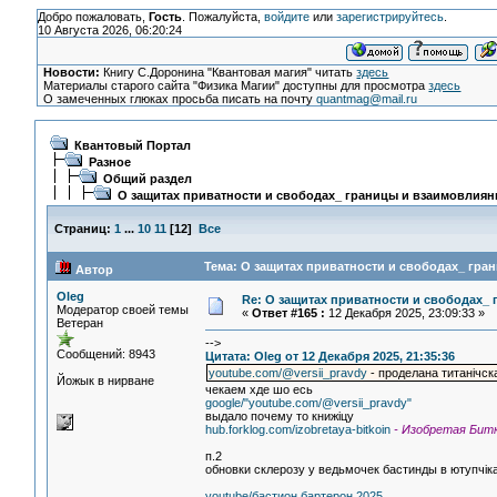
Добро пожаловать,
Гость
. Пожалуйста,
войдите
или
зарегистрируйтесь
.
10 Августа 2026, 06:20:24
Новости:
Книгу С.Доронина "Квантовая магия" читать
здесь
Материалы старого сайта "Физика Магии" доступны для просмотра
здесь
О замеченных глюках просьба писать на почту
quantmag@mail.ru
Квантовый Портал
Разное
Общий раздел
О защитах приватности и свободах_ границы и взаимовлиян
Страниц:
1
...
10
11
[
12
]
Все
Тема: О защитах приватности и свободах_ гра
Автор
Oleg
Re: О защитах приватности и свободах_
Модератор своей темы
«
Ответ #165 :
12 Декабря 2025, 23:09:33 »
Ветеран
-->
Сообщений: 8943
Цитата: Oleg от 12 Декабря 2025, 21:35:36
youtube.com/@versii_pravdy
- проделана титанiчск
Йожык в нирване
чекаем хде шо есь
google/"youtube.com/@versii_pravdy"
выдало почему то книжiцу
hub.forklog.com/izobretaya-bitkoin
- Изобретая Бит
п.2
обновки склерозу у ведьмочек бастинды в ютупчiк
youtube/бастион бартерон 2025