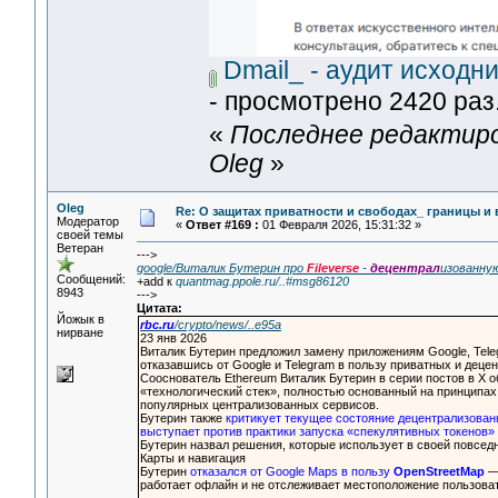
Dmail_ - аудит исходни
- просмотрено 2420 раз.
«
Последнее редактиров
Oleg
»
Oleg
Re: О защитах приватности и свободах_ границы и
Модератор
«
Ответ #169 :
01 Февраля 2026, 15:31:32 »
своей темы
Ветеран
--->
google/Виталик Бутерин про
Fileverse
-
децентрал
изованну
Сообщений:
+add к
quantmag.ppole.ru/..#msg86120
8943
--->
Цитата:
Йожык в
rbc.ru
/crypto/news/..e95a
нирване
23 янв 2026
Виталик Бутерин предложил замену приложениям Google, Tele
отказавшись от Google и Telegram в пользу приватных и дец
Сооснователь Ethereum Виталик Бутерин в серии постов в X
«технологический стек», полностью основанный на принципах 
популярных централизованных сервисов.
Бутерин также
критикует текущее состояние децентрализован
выступает против практики запуска «спекулятивных токенов»
Бутерин назвал решения, которые использует в своей повсед
Карты и навигация
Бутерин
отказался от Google Maps в пользу
OpenStreetMap
— 
работает офлайн и не отслеживает местоположение пользова