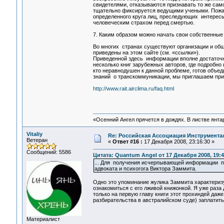
свидетелями, отказываются признавать то же сам
тщательно фиксируется ведущими учеными. Пожал
определенного круга лиц, преследующих интерес
человеческим страхом перед смертью.
7. Каким образом можно начать свои собственные
Во многих странах существуют организации и об
приведены на этом сайте (см. «ссылки»).
Приведенной здесь информации вполне достаточно
несколько книг зарубежных авторов, где подробно 
кто неравнодушен к данной проблеме, готов объед
знаний о транскоммуникации, мы приглашаем при
http://www.rait.airclima.ru/faq.html
«Осенний Ангел прячется в дождях. В листве янтарн
Vitaliy
Re: Российская Ассоциация Инструмент
Ветеран
«
Ответ #16 :
17 Декабря 2008, 23:16:30 »
Сообщений: 5586
Цитата: Quantum Angel от 17 Декабря 2008, 19:4
... Для получения исчерпывающей информации по
адвоката и психогога Виктора Заммита.
Одно это упоминание жулика Заммита характеризу
ознакомиться с его лживой книжонкой. Я уже раза
только на первую главу книги этот прохиндей даже
разбирательства в австралийском суде) заплатить
Материалист