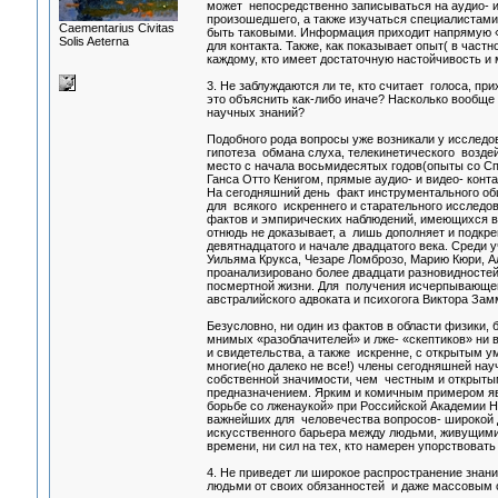
может непосредственно записываться на аудио- и
произошедшего, а также изучаться специалистами,
Сaementarius Civitas
быть таковыми. Информация приходит напрямую «с
Solis Aeterna
для контакта. Также, как показывает опыт( в час
каждому, кто имеет достаточную настойчивость и
3. Не заблуждаются ли те, кто считает голоса, п
это объяснить как-либо иначе? Насколько вообще
научных знаний?
Подобного рода вопросы уже возникали у исследо
гипотеза обмана слуха, телекинетического воздей
место с начала восьмидесятых годов(опыты со 
Ганса Отто Кенигом, прямые аудио- и видео- кон
На сегодняшний день факт инструментального о
для всякого искреннего и старательного исследо
фактов и эмпирических наблюдений, имеющихся в э
отнюдь не доказывает, а лишь дополняет и подкр
девятнадцатого и начале двадцатого века. Среди
Уильяма Крукса, Чезаре Ломброзо, Марию Кюри, А
проанализировано более двадцати разновидносте
посмертной жизни. Для получения исчерпывающе
австралийского адвоката и психогога Виктора Зам
Безусловно, ни один из фактов в области физики, 
мнимых «разоблачителей» и лже- «скептиков» ни 
и свидетельства, а также искренне, с открытым у
многие(но далеко не все!) члены сегодняшней на
собственной значимости, чем честным и открыты
предназначением. Ярким и комичным примером явля
борьбе со лженаукой» при Российской Академии Н
важнейших для человечества вопросов- широкой 
искусственного барьера между людьми, живущими 
времени, ни сил на тех, кто намерен упорствовать
4. Не приведет ли широкое распространение знани
людьми от своих обязанностей и даже массовым