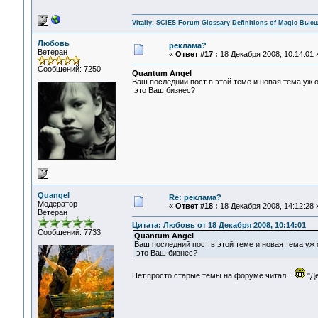
Vitaliy:
SCIES Forum
Glossary
Definitions of Magic
Высш
Любовь
реклама?
Ветеран
«
Ответ #17 :
18 Декабря 2008, 10:14:01 
Сообщений: 7250
Quantum Angel
Ваш последний пост в этой теме и новая тема уж о
это Ваш бизнес?
Quangel
Re: реклама?
Модератор
«
Ответ #18 :
18 Декабря 2008, 14:12:28 
Ветеран
Цитата: Любовь от 18 Декабря 2008, 10:14:01
Сообщений: 7733
Quantum Angel
Ваш последний пост в этой теме и новая тема уж о
это Ваш бизнес?
Нет,просто старые темы на форуме читал...
"Де