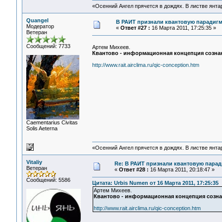
«Осенний Ангел прячется в дождях. В листве янтарн
Quangel
В РАИТ признали квантовую парадигму
Модератор
«
Ответ #27 :
16 Марта 2011, 17:25:35 »
Ветеран
Сообщений: 7733
Артем Михеев.
Квантово - информационная концепция сознан
http://www.rait.airclima.ru/qic-conception.htm
Сaementarius Civitas
Solis Aeterna
«Осенний Ангел прячется в дождях. В листве янтарн
Vitaliy
Re: В РАИТ признали квантовую паради
Ветеран
«
Ответ #28 :
16 Марта 2011, 20:18:47 »
Сообщений: 5586
Цитата: Urbis Numen от 16 Марта 2011, 17:25:35
Артем Михеев.
Квантово - информационная концепция созна
http://www.rait.airclima.ru/qic-conception.htm