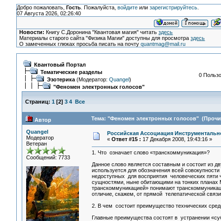
Добро пожаловать,
Гость
. Пожалуйста,
войдите
или
зарегистрируйтесь
.
07 Августа 2026, 02:26:40
Новости:
Книгу С.Доронина "Квантовая магия" читать
здесь
Материалы старого сайта "Физика Магии" доступны для просмотра
здесь
О замеченных глюках просьба писать на почту
quantmag@mail.ru
Квантовый Портал
Тематические разделы
0 Пользо
Эзотерика
(Модератор:
Quangel
)
"Феномен электронных голосов"
Страниц:
1
[
2
]
3
4
Все
Тема: "Феномен электронных голосов" (Прочит
Автор
Quangel
Российская Ассоциация Инструментальн
Модератор
«
Ответ #15 :
17 Декабря 2008, 19:43:16 »
Ветеран
1. Что означает слово «транскоммуникация»?
Сообщений: 7733
Данное слово является составным и состоит из дв
используется для обозначения всей совокупности
недоступных для восприятия человеческих пяти ч
сущностями, ныне обитающими на тонких планах М
транскоммуникацией» понимают транскоммуникаци
отличие, скажем, от прямой телепатической связи
2. В чем состоит преимущество технических сред
Главные преимущества состоят в устранении «су