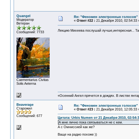
Quangel
Re: "Феномен электронных голосов"
Модератор
«
Ответ #22 :
21 Декабря 2010, 02:54:33 
Ветеран
Лекцию Михеева послушай лучше,интересная... Там
Сообщений: 7733
Сaementarius Civitas
Solis Aeterna
«Осенний Ангел прячется в дождях. В листве янтарн
Beaverage
Re: "Феномен электронных голосов"
Старожил
«
Ответ #23 :
21 Декабря 2010, 12:05:33 
Сообщений: 677
Цитата: Urbis Numen от 21 Декабря 2010, 02:54:
А мне лично пока связываться не с кем.
А с Омниссией как же?
Ваще на радио похоже ))