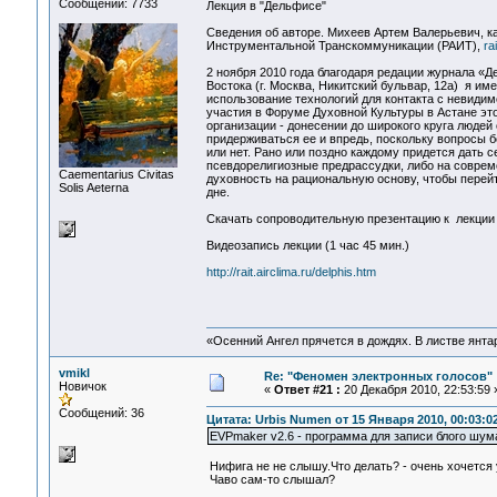
Сообщений: 7733
Лекция в "Дельфисе"
Сведения об авторе. Михеев Артем Валерьевич, ка
Инструментальной Транскоммуникации (РАИТ),
ra
2 ноября 2010 года благодаря редации журнала «
Востока (г. Москва, Никитский бульвар, 12а) я и
использование технологий для контакта с невиди
участия в Форуме Духовной Культуры в Астане эт
организации - донесении до широкого круга людей
придерживаться ее и впредь, поскольку вопросы б
или нет. Рано или поздно каждому придется дать се
псевдорелигиозные предрассудки, либо на соврем
Сaementarius Civitas
духовность на рациональную основу, чтобы перейт
Solis Aeterna
дне.
Скачать сопроводительную презентацию к лекции
Видеозапись лекции (1 час 45 мин.)
http://rait.airclima.ru/delphis.htm
«Осенний Ангел прячется в дождях. В листве янтарн
vmikl
Re: "Феномен электронных голосов"
Новичок
«
Ответ #21 :
20 Декабря 2010, 22:53:59 
Сообщений: 36
Цитата: Urbis Numen от 15 Января 2010, 00:03:0
EVPmaker v2.6 - программа для записи блого шум
Нифига не не слышу.Что делать? - очень хочется
Чаво сам-то слышал?