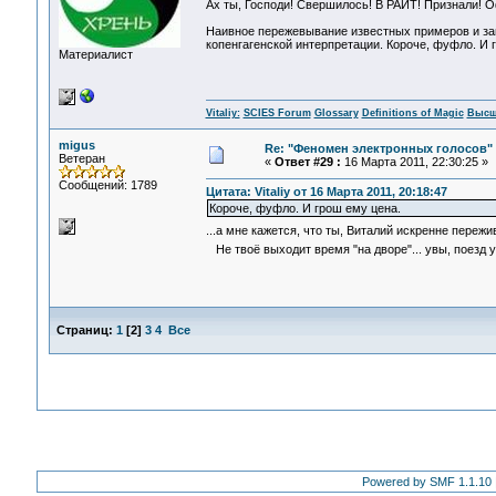
Ах ты, Господи! Свершилось! В РАИТ! Признали! Оф
Наивное пережевывание известных примеров и зам
копенгагенской интерпретации. Короче, фуфло. И 
Материалист
Vitaliy:
SCIES Forum
Glossary
Definitions of Magic
Высш
migus
Re: "Феномен электронных голосов"
Ветеран
«
Ответ #29 :
16 Марта 2011, 22:30:25 »
Сообщений: 1789
Цитата: Vitaliy от 16 Марта 2011, 20:18:47
Короче, фуфло. И грош ему цена.
...а мне кажется, что ты, Виталий искренне переж
Не твоё выходит время "на дворе"... увы, поезд у
Страниц:
1
[
2
]
3
4
Все
Powered by SMF 1.1.10