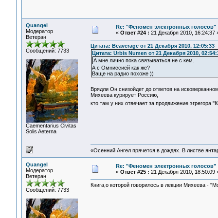
Quangel
Re: "Феномен электронных голосов"
Модератор
«
Ответ #24 :
21 Декабря 2010, 16:24:37 
Ветеран
Цитата: Beaverage от 21 Декабря 2010, 12:05:33
Сообщений: 7733
Цитата: Urbis Numen от 21 Декабря 2010, 02:54:
А мне лично пока связываться не с кем.
А с Омниссией как же?
Ваще на радио похоже ))
Врядли Он снизойдет до ответов на исковерканно
Михеева курирует Россию,
кто там у них отвечает за продвижение эгрегора 
Сaementarius Civitas
Solis Aeterna
«Осенний Ангел прячется в дождях. В листве янтарн
Quangel
Re: "Феномен электронных голосов"
Модератор
«
Ответ #25 :
21 Декабря 2010, 18:50:09 
Ветеран
Книга,о которой говорилось в лекции Михеева - "М
Сообщений: 7733