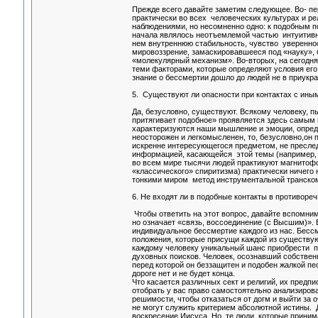
Прежде всего давайте заметим следующее. Во- п
практически во всех человеческих культурах и ре
наблюдениями, но несомненно одно: к подобным по
начала являлось неотъемлемой частью интуитивно
нем внутреннюю стабильность, чувство уверенно
мировоззрение, замаскировавшееся под «науку», 
«молекулярный механизм». Во-вторых, на сегодня
теми факторами, которые определяют условия его
знание о бессмертии дошло до людей не в приукра
5. Существуют ли опасности при контактах с иным
Да, безусловно, существуют. Всякому человеку, 
притягивает подобное» проявляется здесь самым 
характеризуются наши мышление и эмоции, определ
неосторожен и легкомысленен, то, безусловно,он 
искренне интересующегося предметом, не пресле
информацией, касающейся этой темы (например, т
во всем мире тысячи людей практикуют магнитофо
«классического» спиритизма) практически ничего 
тонкими миром метод инструментальной транском
6. Не входят ли в подобные контакты в противореч
Чтобы ответить на этот вопрос, давайте вспомни
но означает «связь, воссоединение (с Высшим)».
индивидуальное бессмертие каждого из нас. Бесс
положения, которые присущи каждой из существую
каждому человеку уникальный шанс приобрести п
духовных поисков. Человек, осознавший собствен
перед которой он беззащитен и подобен жалкой 
дороге нет и не будет конца.
Что касается различных сект и религий, их предп
отобрать у вас право самостоятельно анализирова
решимости, чтобы отказаться от догм и выйти за 
не могут служить критерием абсолютной истины. 
воскресение Иисуса. Но те люди, которые приним