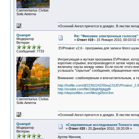
Сaementarius Civitas
Solis Aeterna
«Осенний Ангел прячется в дождях. В листве янтарн
Quangel
Re: "Феномен электронных голосов"
Модератор
«
Ответ #19 :
15 Января 2010, 00:03:02 »
Ветеран
EVPmaker v2.6 - программа для записи блого шум
Сообщений: 7733
Интригующая и жуткая программа EVPmaker, котора
короткие отрывки, воспроизводится затем через а
величину паузы между ними. Если после этого вн
услышать "скрытые" сообщения, обращенные непо
Внимание: слабонервным и впечатлительным, а та
http://hotfile.com/dl/22362242/55ea131/EVPmaker_2.6.
http://extabit.com/file/2dbgkfdgtgg8l
http://depositfiles.com/files/gl2bnn3nn
Сaementarius Civitas
Solis Aeterna
«Осенний Ангел прячется в дождях. В листве янтарн
Quangel
«Современные исследования Тонкого мира
Модератор
«
Ответ #20 :
20 Декабря 2010, 19:20:09 »
Ветеран
Артем Михеев.