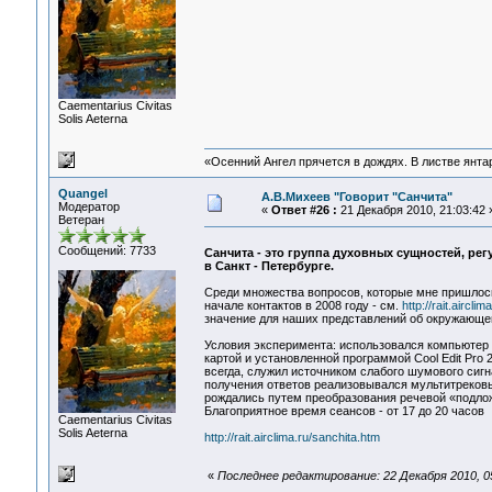
Сaementarius Civitas
Solis Aeterna
«Осенний Ангел прячется в дождях. В листве янтарн
Quangel
А.В.Михеев "Говорит "Санчита"
Модератор
«
Ответ #26 :
21 Декабря 2010, 21:03:42 
Ветеран
Сообщений: 7733
Санчита - это группа духовных сущностей, р
в Санкт - Петербурге.
Среди множества вопросов, которые мне пришлось
начале контактов в 2008 году - см.
http://rait.aircl
значение для наших представлений об окружающем
Условия эксперимента: использовался компьютер 
картой и установленной программой Cool Edit Pro 
всегда, служил источником слабого шумового сиг
получения ответов реализовывался мультитрековы
рождались путем преобразования речевой «подлож
Благоприятное время сеансов - от 17 до 20 часов
Сaementarius Civitas
Solis Aeterna
http://rait.airclima.ru/sanchita.htm
«
Последнее редактирование: 22 Декабря 2010, 0