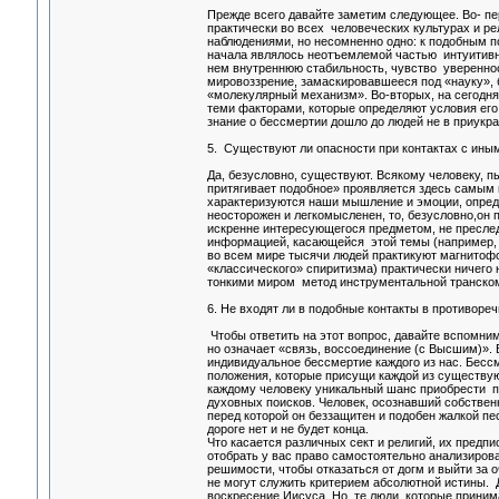
Прежде всего давайте заметим следующее. Во- п
практически во всех человеческих культурах и ре
наблюдениями, но несомненно одно: к подобным по
начала являлось неотъемлемой частью интуитивно
нем внутреннюю стабильность, чувство уверенно
мировоззрение, замаскировавшееся под «науку», 
«молекулярный механизм». Во-вторых, на сегодня
теми факторами, которые определяют условия его
знание о бессмертии дошло до людей не в приукра
5. Существуют ли опасности при контактах с иным
Да, безусловно, существуют. Всякому человеку, 
притягивает подобное» проявляется здесь самым 
характеризуются наши мышление и эмоции, определ
неосторожен и легкомысленен, то, безусловно,он 
искренне интересующегося предметом, не пресле
информацией, касающейся этой темы (например, т
во всем мире тысячи людей практикуют магнитофо
«классического» спиритизма) практически ничего 
тонкими миром метод инструментальной транском
6. Не входят ли в подобные контакты в противореч
Чтобы ответить на этот вопрос, давайте вспомни
но означает «связь, воссоединение (с Высшим)».
индивидуальное бессмертие каждого из нас. Бесс
положения, которые присущи каждой из существую
каждому человеку уникальный шанс приобрести п
духовных поисков. Человек, осознавший собствен
перед которой он беззащитен и подобен жалкой 
дороге нет и не будет конца.
Что касается различных сект и религий, их предп
отобрать у вас право самостоятельно анализирова
решимости, чтобы отказаться от догм и выйти за 
не могут служить критерием абсолютной истины. 
воскресение Иисуса. Но те люди, которые приним