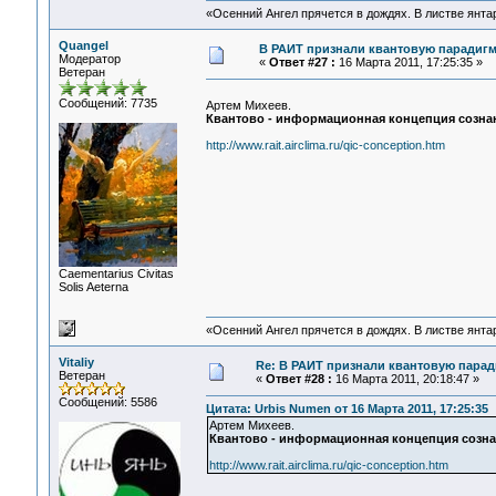
«Осенний Ангел прячется в дождях. В листве янтарн
Quangel
В РАИТ признали квантовую парадигму
Модератор
«
Ответ #27 :
16 Марта 2011, 17:25:35 »
Ветеран
Сообщений: 7735
Артем Михеев.
Квантово - информационная концепция сознан
http://www.rait.airclima.ru/qic-conception.htm
Сaementarius Civitas
Solis Aeterna
«Осенний Ангел прячется в дождях. В листве янтарн
Vitaliy
Re: В РАИТ признали квантовую паради
Ветеран
«
Ответ #28 :
16 Марта 2011, 20:18:47 »
Сообщений: 5586
Цитата: Urbis Numen от 16 Марта 2011, 17:25:35
Артем Михеев.
Квантово - информационная концепция созна
http://www.rait.airclima.ru/qic-conception.htm