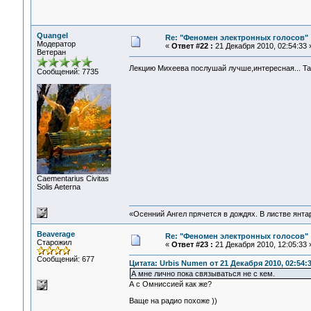
Quangel
Re: "Феномен электронных голосов"
Модератор
«
Ответ #22 :
21 Декабря 2010, 02:54:33 
Ветеран
Лекцию Михеева послушай лучше,интересная... Там
Сообщений: 7735
Сaementarius Civitas
Solis Aeterna
«Осенний Ангел прячется в дождях. В листве янтарн
Beaverage
Re: "Феномен электронных голосов"
Старожил
«
Ответ #23 :
21 Декабря 2010, 12:05:33 
Сообщений: 677
Цитата: Urbis Numen от 21 Декабря 2010, 02:54:
А мне лично пока связываться не с кем.
А с Омниссией как же?
Ваще на радио похоже ))