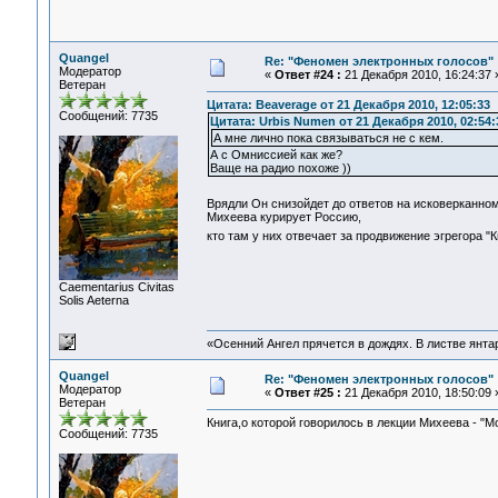
Quangel
Re: "Феномен электронных голосов"
Модератор
«
Ответ #24 :
21 Декабря 2010, 16:24:37 
Ветеран
Цитата: Beaverage от 21 Декабря 2010, 12:05:33
Сообщений: 7735
Цитата: Urbis Numen от 21 Декабря 2010, 02:54:
А мне лично пока связываться не с кем.
А с Омниссией как же?
Ваще на радио похоже ))
Врядли Он снизойдет до ответов на исковерканно
Михеева курирует Россию,
кто там у них отвечает за продвижение эгрегора 
Сaementarius Civitas
Solis Aeterna
«Осенний Ангел прячется в дождях. В листве янтарн
Quangel
Re: "Феномен электронных голосов"
Модератор
«
Ответ #25 :
21 Декабря 2010, 18:50:09 
Ветеран
Книга,о которой говорилось в лекции Михеева - "М
Сообщений: 7735