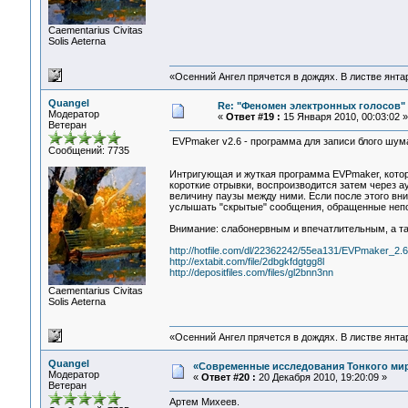
Сaementarius Civitas
Solis Aeterna
«Осенний Ангел прячется в дождях. В листве янтарн
Quangel
Re: "Феномен электронных голосов"
Модератор
«
Ответ #19 :
15 Января 2010, 00:03:02 »
Ветеран
EVPmaker v2.6 - программа для записи блого шум
Сообщений: 7735
Интригующая и жуткая программа EVPmaker, котора
короткие отрывки, воспроизводится затем через а
величину паузы между ними. Если после этого вн
услышать "скрытые" сообщения, обращенные непо
Внимание: слабонервным и впечатлительным, а та
http://hotfile.com/dl/22362242/55ea131/EVPmaker_2.6.
http://extabit.com/file/2dbgkfdgtgg8l
http://depositfiles.com/files/gl2bnn3nn
Сaementarius Civitas
Solis Aeterna
«Осенний Ангел прячется в дождях. В листве янтарн
Quangel
«Современные исследования Тонкого мира
Модератор
«
Ответ #20 :
20 Декабря 2010, 19:20:09 »
Ветеран
Артем Михеев.