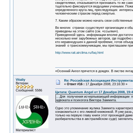
свидетелями, отказываются признавать то же сам
тщательно фиксируется ведущими учеными. Пожал
определенного круга лиц, преследующих интерес
человеческим страхом перед смертью.
7. Каким образом можно начать свои собственные
Во многих странах существуют организации и об
приведены на этом сайте (см. «ссылки»).
Приведенной здесь информации вполне достаточно
несколько книг зарубежных авторов, где подробно 
кто неравнодушен к данной проблеме, готов объед
знаний о транскоммуникации, мы приглашаем при
http://www.rait.airclima.ru/faq.html
«Осенний Ангел прячется в дождях. В листве янтарн
Vitaliy
Re: Российская Ассоциация Инструмент
Ветеран
«
Ответ #16 :
17 Декабря 2008, 23:16:30 »
Сообщений: 5586
Цитата: Quantum Angel от 17 Декабря 2008, 19:4
... Для получения исчерпывающей информации по
адвоката и психогога Виктора Заммита.
Одно это упоминание жулика Заммита характеризу
ознакомиться с его лживой книжонкой. Я уже раза
только на первую главу книги этот прохиндей даже
разбирательства в австралийском суде) заплатить
Материалист