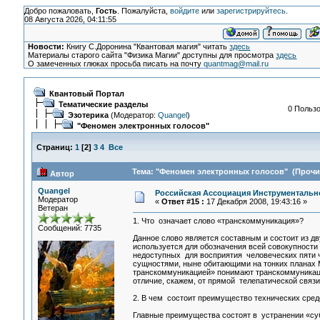
Добро пожаловать,
Гость
. Пожалуйста,
войдите
или
зарегистрируйтесь
.
08 Августа 2026, 04:11:55
Новости:
Книгу С.Доронина "Квантовая магия" читать
здесь
Материалы старого сайта "Физика Магии" доступны для просмотра
здесь
О замеченных глюках просьба писать на почту
quantmag@mail.ru
Квантовый Портал
Тематические разделы
0 Пользо
Эзотерика
(Модератор:
Quangel
)
"Феномен электронных голосов"
Страниц:
1
[
2
]
3
4
Все
Тема: "Феномен электронных голосов" (Прочит
Автор
Quangel
Российская Ассоциация Инструментальн
Модератор
«
Ответ #15 :
17 Декабря 2008, 19:43:16 »
Ветеран
1. Что означает слово «транскоммуникация»?
Сообщений: 7735
Данное слово является составным и состоит из дв
используется для обозначения всей совокупности
недоступных для восприятия человеческих пяти ч
сущностями, ныне обитающими на тонких планах М
транскоммуникацией» понимают транскоммуникаци
отличие, скажем, от прямой телепатической связи
2. В чем состоит преимущество технических сред
Главные преимущества состоят в устранении «су