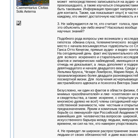
может непосредственно записываться на аудио- и
произошедшего, а также изучаться специалистами,
Сaementarius Civitas
быть таковыми. Информация приходит напрямую «с
Solis Aeterna
для контакта. Также, как показывает опыт( в час
каждому, кто имеет достаточную настойчивость и
3. Не заблуждаются ли те, кто считает голоса, п
это объяснить как-либо иначе? Насколько вообще
научных знаний?
Подобного рода вопросы уже возникали у исследо
гипотеза обмана слуха, телекинетического воздей
место с начала восьмидесятых годов(опыты со 
Ганса Отто Кенигом, прямые аудио- и видео- кон
На сегодняшний день факт инструментального о
для всякого искреннего и старательного исследо
фактов и эмпирических наблюдений, имеющихся в э
отнюдь не доказывает, а лишь дополняет и подкр
девятнадцатого и начале двадцатого века. Среди
Уильяма Крукса, Чезаре Ломброзо, Марию Кюри, А
проанализировано более двадцати разновидносте
посмертной жизни. Для получения исчерпывающе
австралийского адвоката и психогога Виктора Зам
Безусловно, ни один из фактов в области физики, 
мнимых «разоблачителей» и лже- «скептиков» ни 
и свидетельства, а также искренне, с открытым у
многие(но далеко не все!) члены сегодняшней на
собственной значимости, чем честным и открыты
предназначением. Ярким и комичным примером явля
борьбе со лженаукой» при Российской Академии Н
важнейших для человечества вопросов- широкой 
искусственного барьера между людьми, живущими 
времени, ни сил на тех, кто намерен упорствовать
4. Не приведет ли широкое распространение знани
людьми от своих обязанностей и даже массовым