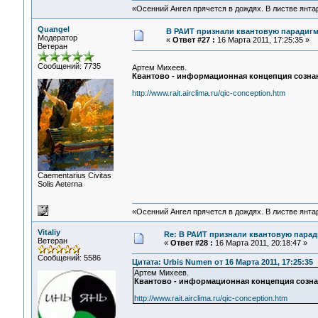
«Осенний Ангел прячется в дождях. В листве янтарн
Quangel
В РАИТ признали квантовую парадигму
Модератор
«
Ответ #27 :
16 Марта 2011, 17:25:35 »
Ветеран
Сообщений: 7735
Артем Михеев.
Квантово - информационная концепция сознан
http://www.rait.airclima.ru/qic-conception.htm
Сaementarius Civitas
Solis Aeterna
«Осенний Ангел прячется в дождях. В листве янтарн
Vitaliy
Re: В РАИТ признали квантовую паради
Ветеран
«
Ответ #28 :
16 Марта 2011, 20:18:47 »
Сообщений: 5586
Цитата: Urbis Numen от 16 Марта 2011, 17:25:35
Артем Михеев.
Квантово - информационная концепция созна
http://www.rait.airclima.ru/qic-conception.htm