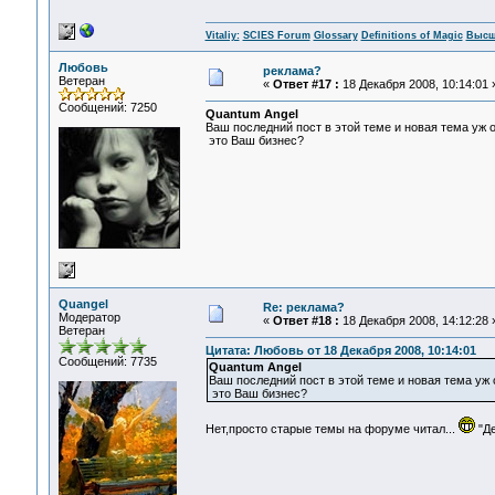
Vitaliy:
SCIES Forum
Glossary
Definitions of Magic
Высш
Любовь
реклама?
Ветеран
«
Ответ #17 :
18 Декабря 2008, 10:14:01 
Сообщений: 7250
Quantum Angel
Ваш последний пост в этой теме и новая тема уж о
это Ваш бизнес?
Quangel
Re: реклама?
Модератор
«
Ответ #18 :
18 Декабря 2008, 14:12:28 
Ветеран
Цитата: Любовь от 18 Декабря 2008, 10:14:01
Сообщений: 7735
Quantum Angel
Ваш последний пост в этой теме и новая тема уж о
это Ваш бизнес?
Нет,просто старые темы на форуме читал...
"Де