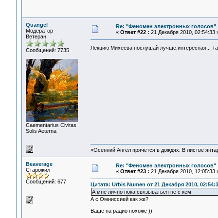
Quangel
Re: "Феномен электронных голосов"
Модератор
«
Ответ #22 :
21 Декабря 2010, 02:54:33 
Ветеран
Лекцию Михеева послушай лучше,интересная... Там
Сообщений: 7735
Сaementarius Civitas
Solis Aeterna
«Осенний Ангел прячется в дождях. В листве янтарн
Beaverage
Re: "Феномен электронных голосов"
Старожил
«
Ответ #23 :
21 Декабря 2010, 12:05:33 
Сообщений: 677
Цитата: Urbis Numen от 21 Декабря 2010, 02:54:
А мне лично пока связываться не с кем.
А с Омниссией как же?
Ваще на радио похоже ))