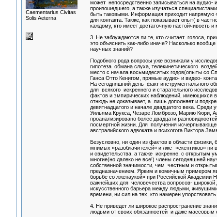
может непосредственно записываться на аудио- и
произошедшего, а также изучаться специалистами,
Сaementarius Civitas
быть таковыми. Информация приходит напрямую «с
Solis Aeterna
для контакта. Также, как показывает опыт( в час
каждому, кто имеет достаточную настойчивость и
3. Не заблуждаются ли те, кто считает голоса, п
это объяснить как-либо иначе? Насколько вообще
научных знаний?
Подобного рода вопросы уже возникали у исследо
гипотеза обмана слуха, телекинетического воздей
место с начала восьмидесятых годов(опыты со 
Ганса Отто Кенигом, прямые аудио- и видео- кон
На сегодняшний день факт инструментального о
для всякого искреннего и старательного исследо
фактов и эмпирических наблюдений, имеющихся в э
отнюдь не доказывает, а лишь дополняет и подкр
девятнадцатого и начале двадцатого века. Среди
Уильяма Крукса, Чезаре Ломброзо, Марию Кюри, А
проанализировано более двадцати разновидносте
посмертной жизни. Для получения исчерпывающе
австралийского адвоката и психогога Виктора Зам
Безусловно, ни один из фактов в области физики, 
мнимых «разоблачителей» и лже- «скептиков» ни 
и свидетельства, а также искренне, с открытым у
многие(но далеко не все!) члены сегодняшней на
собственной значимости, чем честным и открыты
предназначением. Ярким и комичным примером явля
борьбе со лженаукой» при Российской Академии Н
важнейших для человечества вопросов- широкой 
искусственного барьера между людьми, живущими 
времени, ни сил на тех, кто намерен упорствовать
4. Не приведет ли широкое распространение знани
людьми от своих обязанностей и даже массовым