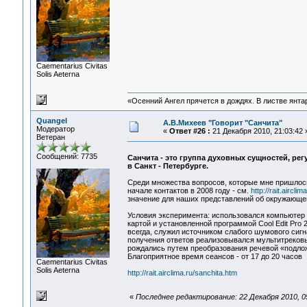
Сaementarius Civitas
Solis Aeterna
«Осенний Ангел прячется в дождях. В листве янтарн
Quangel
А.В.Михеев "Говорит "Санчита"
Модератор
«
Ответ #26 :
21 Декабря 2010, 21:03:42 
Ветеран
Сообщений: 7735
Санчита - это группа духовных сущностей, р
в Санкт - Петербурге.
Среди множества вопросов, которые мне пришлось
начале контактов в 2008 году - см.
http://rait.aircl
значение для наших представлений об окружающем
Условия эксперимента: использовался компьютер 
картой и установленной программой Cool Edit Pro 
всегда, служил источником слабого шумового сиг
получения ответов реализовывался мультитрековы
рождались путем преобразования речевой «подлож
Благоприятное время сеансов - от 17 до 20 часов
Сaementarius Civitas
Solis Aeterna
http://rait.airclima.ru/sanchita.htm
«
Последнее редактирование: 22 Декабря 2010, 0