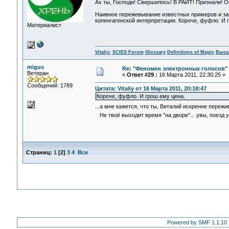
Ах ты, Господи! Свершилось! В РАИТ! Признали! Оф
Наивное пережевывание известных примеров и зам
копенгагенской интерпретации. Короче, фуфло. И 
Материалист
Vitaliy:
SCIES Forum
Glossary
Definitions of Magic
Высш
migus
Re: "Феномен электронных голосов"
Ветеран
«
Ответ #29 :
16 Марта 2011, 22:30:25 »
Сообщений: 1789
Цитата: Vitaliy от 16 Марта 2011, 20:18:47
Короче, фуфло. И грош ему цена.
...а мне кажется, что ты, Виталий искренне переж
Не твоё выходит время "на дворе"... увы, поезд у
Страниц:
1
[
2
]
3
4
Все
Powered by SMF 1.1.10