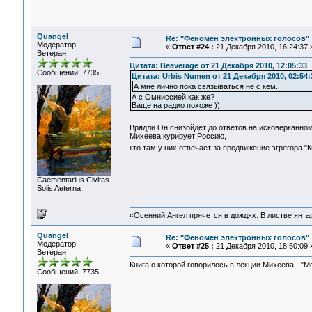
Quangel
Re: "Феномен электронных голосов"
Модератор
«
Ответ #24 :
21 Декабря 2010, 16:24:37 
Ветеран
Цитата: Beaverage от 21 Декабря 2010, 12:05:33
Сообщений: 7735
Цитата: Urbis Numen от 21 Декабря 2010, 02:54:
А мне лично пока связываться не с кем.
А с Омниссией как же?
Ваще на радио похоже ))
Врядли Он снизойдет до ответов на исковерканно
Михеева курирует Россию,
кто там у них отвечает за продвижение эгрегора 
Сaementarius Civitas
Solis Aeterna
«Осенний Ангел прячется в дождях. В листве янтарн
Quangel
Re: "Феномен электронных голосов"
Модератор
«
Ответ #25 :
21 Декабря 2010, 18:50:09 
Ветеран
Книга,о которой говорилось в лекции Михеева - "М
Сообщений: 7735