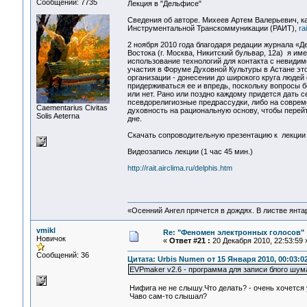
Сообщений: 7735
Лекция в "Дельфисе"
Сведения об авторе. Михеев Артем Валерьевич, ка
Инструментальной Транскоммуникации (РАИТ),
ra
2 ноября 2010 года благодаря редации журнала «
Востока (г. Москва, Никитский бульвар, 12а) я и
использование технологий для контакта с невиди
участия в Форуме Духовной Культуры в Астане эт
организации - донесении до широкого круга людей
придерживаться ее и впредь, поскольку вопросы б
или нет. Рано или поздно каждому придется дать се
псевдорелигиозные предрассудки, либо на соврем
Сaementarius Civitas
духовность на рациональную основу, чтобы перейт
Solis Aeterna
дне.
Скачать сопроводительную презентацию к лекции
Видеозапись лекции (1 час 45 мин.)
http://rait.airclima.ru/delphis.htm
«Осенний Ангел прячется в дождях. В листве янтарн
vmikl
Re: "Феномен электронных голосов"
Новичок
«
Ответ #21 :
20 Декабря 2010, 22:53:59 
Сообщений: 36
Цитата: Urbis Numen от 15 Января 2010, 00:03:0
EVPmaker v2.6 - программа для записи блого шум
Нифига не не слышу.Что делать? - очень хочется
Чаво сам-то слышал?