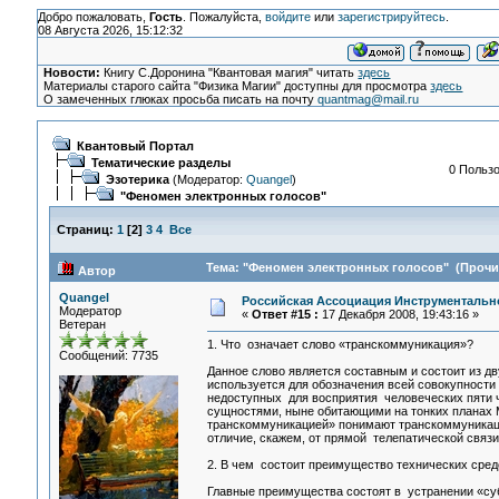
Добро пожаловать,
Гость
. Пожалуйста,
войдите
или
зарегистрируйтесь
.
08 Августа 2026, 15:12:32
Новости:
Книгу С.Доронина "Квантовая магия" читать
здесь
Материалы старого сайта "Физика Магии" доступны для просмотра
здесь
О замеченных глюках просьба писать на почту
quantmag@mail.ru
Квантовый Портал
Тематические разделы
0 Пользо
Эзотерика
(Модератор:
Quangel
)
"Феномен электронных голосов"
Страниц:
1
[
2
]
3
4
Все
Тема: "Феномен электронных голосов" (Прочит
Автор
Quangel
Российская Ассоциация Инструментальн
Модератор
«
Ответ #15 :
17 Декабря 2008, 19:43:16 »
Ветеран
1. Что означает слово «транскоммуникация»?
Сообщений: 7735
Данное слово является составным и состоит из дв
используется для обозначения всей совокупности
недоступных для восприятия человеческих пяти ч
сущностями, ныне обитающими на тонких планах М
транскоммуникацией» понимают транскоммуникаци
отличие, скажем, от прямой телепатической связи
2. В чем состоит преимущество технических сред
Главные преимущества состоят в устранении «су