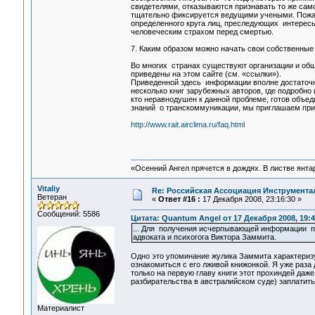
свидетелями, отказываются признавать то же сам
тщательно фиксируется ведущими учеными. Пожал
определенного круга лиц, преследующих интерес
человеческим страхом перед смертью.
7. Каким образом можно начать свои собственные
Во многих странах существуют организации и об
приведены на этом сайте (см. «ссылки»).
Приведенной здесь информации вполне достаточно
несколько книг зарубежных авторов, где подробно 
кто неравнодушен к данной проблеме, готов объед
знаний о транскоммуникации, мы приглашаем при
http://www.rait.airclima.ru/faq.html
«Осенний Ангел прячется в дождях. В листве янтарн
Vitaliy
Re: Российская Ассоциация Инструмент
Ветеран
«
Ответ #16 :
17 Декабря 2008, 23:16:30 »
Сообщений: 5586
Цитата: Quantum Angel от 17 Декабря 2008, 19:4
... Для получения исчерпывающей информации по
адвоката и психогога Виктора Заммита.
Одно это упоминание жулика Заммита характеризу
ознакомиться с его лживой книжонкой. Я уже раза
только на первую главу книги этот прохиндей даже
разбирательства в австралийском суде) заплатить
Материалист