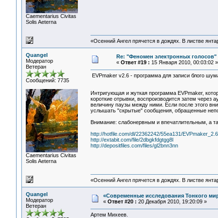
Сaementarius Civitas
Solis Aeterna
«Осенний Ангел прячется в дождях. В листве янтарн
Quangel
Re: "Феномен электронных голосов"
Модератор
«
Ответ #19 :
15 Января 2010, 00:03:02 »
Ветеран
EVPmaker v2.6 - программа для записи блого шум
Сообщений: 7735
Интригующая и жуткая программа EVPmaker, котора
короткие отрывки, воспроизводится затем через а
величину паузы между ними. Если после этого вн
услышать "скрытые" сообщения, обращенные непо
Внимание: слабонервным и впечатлительным, а та
http://hotfile.com/dl/22362242/55ea131/EVPmaker_2.6.
http://extabit.com/file/2dbgkfdgtgg8l
http://depositfiles.com/files/gl2bnn3nn
Сaementarius Civitas
Solis Aeterna
«Осенний Ангел прячется в дождях. В листве янтарн
Quangel
«Современные исследования Тонкого мира
Модератор
«
Ответ #20 :
20 Декабря 2010, 19:20:09 »
Ветеран
Артем Михеев.