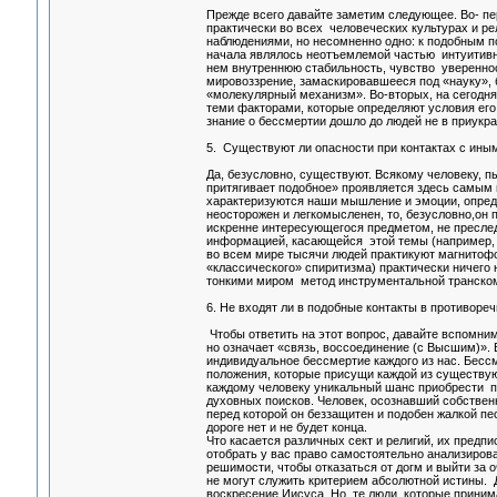
Прежде всего давайте заметим следующее. Во- п
практически во всех человеческих культурах и ре
наблюдениями, но несомненно одно: к подобным по
начала являлось неотъемлемой частью интуитивно
нем внутреннюю стабильность, чувство уверенно
мировоззрение, замаскировавшееся под «науку», 
«молекулярный механизм». Во-вторых, на сегодня
теми факторами, которые определяют условия его
знание о бессмертии дошло до людей не в приукра
5. Существуют ли опасности при контактах с иным
Да, безусловно, существуют. Всякому человеку, 
притягивает подобное» проявляется здесь самым 
характеризуются наши мышление и эмоции, определ
неосторожен и легкомысленен, то, безусловно,он 
искренне интересующегося предметом, не пресле
информацией, касающейся этой темы (например, т
во всем мире тысячи людей практикуют магнитофо
«классического» спиритизма) практически ничего 
тонкими миром метод инструментальной транском
6. Не входят ли в подобные контакты в противореч
Чтобы ответить на этот вопрос, давайте вспомни
но означает «связь, воссоединение (с Высшим)».
индивидуальное бессмертие каждого из нас. Бесс
положения, которые присущи каждой из существую
каждому человеку уникальный шанс приобрести п
духовных поисков. Человек, осознавший собствен
перед которой он беззащитен и подобен жалкой 
дороге нет и не будет конца.
Что касается различных сект и религий, их предп
отобрать у вас право самостоятельно анализирова
решимости, чтобы отказаться от догм и выйти за 
не могут служить критерием абсолютной истины. 
воскресение Иисуса. Но те люди, которые приним