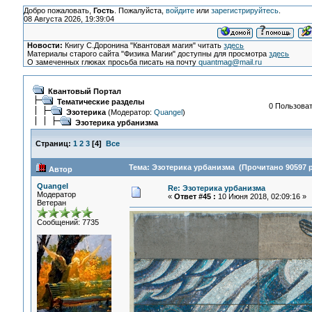
Добро пожаловать,
Гость
. Пожалуйста,
войдите
или
зарегистрируйтесь
.
08 Августа 2026, 19:39:04
Новости:
Книгу С.Доронина "Квантовая магия" читать
здесь
Материалы старого сайта "Физика Магии" доступны для просмотра
здесь
О замеченных глюках просьба писать на почту
quantmag@mail.ru
Квантовый Портал
Тематические разделы
0 Пользоват
Эзотерика
(Модератор:
Quangel
)
Эзотерика урбанизма
Страниц:
1
2
3
[
4
]
Все
Тема: Эзотерика урбанизма (Прочитано 90597 р
Автор
Quangel
Re: Эзотерика урбанизма
Модератор
«
Ответ #45 :
10 Июня 2018, 02:09:16 »
Ветеран
Сообщений: 7735