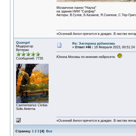
Мозаичное панно "Наука"
на здании НИИ "Сапфир"
Авторы: В.Гулов, Б.Казаков, Я.Скипков, С.Тер-Григ
«Осенний Ангел прячется в дождях. В листве янтарн
Quangel
Re: Эзотерика урбанизма
Модератор
«
Ответ #46 :
18 Февраля 2023, 00:51:24 
Ветеран
Юнона Москвы по мнению нейросети.
Сообщений: 7735
Сaementarius Civitas
Solis Aeterna
«Осенний Ангел прячется в дождях. В листве янтарн
Страниц:
1
2
3
[
4
]
Все