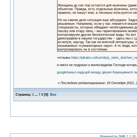
Женщина до сих пор остается для мужчины (даже
объектом. Правда, есть отдельные мужчины, кото
правило, не пишут книг, а тихонько пользуются с
Но на самом деле ситуация еще абсурднее. Заду
решаемые. Например, если у нас ломается машина
специалисты, которые обладают необходимыми для
пасеку или отару овец – мы гарантированно можем
контролируем другие биологические виды. Но вот
демографию в нашем государстве – здесь мы с у
вслепую, наугад. Так как ни внятной литературы,
называемых «гуманитарных наук». А те люди, кот
контролировать не в состоянии.
+отзывы
https://pikabu.ru/kazhdyiy_otets_dolzhen
и никто не подумал о милосердном Господе котор
google/кинул кадуцей между двумя борющимися з
«
Последнее редактирование: 24 Октября 2021, 2
Страниц:
1
...
7
8
[
9
]
Все
Powered by SMF 1.1.10