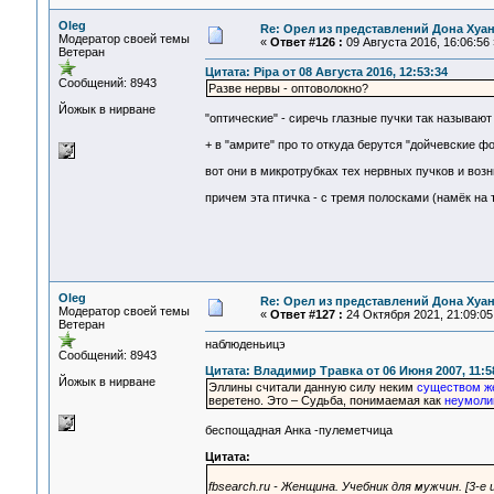
Oleg
Re: Орел из представлений Дона Хуан
Модератор своей темы
«
Ответ #126 :
09 Августа 2016, 16:06:56 
Ветеран
Цитата: Pipa от 08 Августа 2016, 12:53:34
Сообщений: 8943
Разве нервы - оптоволокно?
Йожык в нирване
"оптические" - сиречь глазные пучки так называю
+ в "амрите" про то откуда берутся "дойчевские ф
вот они в микротрубках тех нервных пучков и возни
причем эта птичка - с тремя полосками (намёк на 
Oleg
Re: Орел из представлений Дона Хуан
Модератор своей темы
«
Ответ #127 :
24 Октября 2021, 21:09:05
Ветеран
наблюденьицэ
Сообщений: 8943
Цитата: Владимир Травка от 06 Июня 2007, 11:5
Йожык в нирване
Эллины считали данную силу неким
существом же
веретено. Это – Судьба, понимаемая как
неумоли
беспощадная Анка -пулеметчица
Цитата:
fbsearch.ru - Женщина. Учебник для мужчин. [3-е