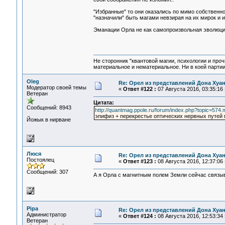
"Избранные" то они оказались по мимо собственно
"назначили" быть магами невзирая на их мирок и 
Эманации Орла не как самопроизвольная эволюци
Не сторонник "квантовой магии, психологии и проч
материальное и нематериальное. Ни в коей партии
Oleg
Re: Орел из представлений Дона Хуан
Модератор своей темы
«
Ответ #122 :
07 Августа 2016, 03:35:16 
Ветеран
Цитата:
Сообщений: 8943
http://quantmag.ppole.ru/forum/index.php?topic=5
эпифиз + перекрестье оптических нервных путей
Йожык в нирване
Люся
Re: Орел из представлений Дона Хуан
Постоялец
«
Ответ #123 :
08 Августа 2016, 12:37:06 
Сообщений: 307
А я Орла с магнитным полем Земли сейчас связы
Pipa
Re: Орел из представлений Дона Хуан
Администратор
«
Ответ #124 :
08 Августа 2016, 12:53:34 
Ветеран