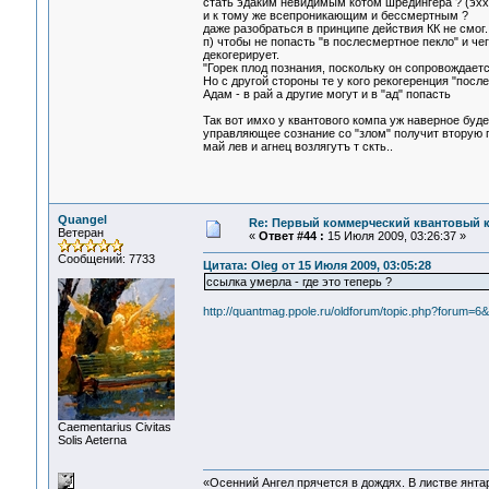
стать эдаким невидимым котом шрёдингера ? (эхх
и к тому же всепроникающим и бессмертным ?
даже разобраться в принципе действия КК не смог.
п) чтобы не попасть "в послесмертное пекло" и чег
декогерирует.
"Горек плод познания, поскольку он сопровождает
Но с другой стороны те у кого рекогеренция "посл
Адам - в рай а другие могут и в "ад" попасть
Так вот имхо у квантового компа уж наверное буд
управляющее сознание со "злом" получит вторую по
май лев и агнец возлягутъ т скть..
Quangel
Re: Первый коммерческий квантовый 
Ветеран
«
Ответ #44 :
15 Июля 2009, 03:26:37 »
Сообщений: 7733
Цитата: Oleg от 15 Июля 2009, 03:05:28
ссылка умерла - где это теперь ?
http://quantmag.ppole.ru/oldforum/topic.php?forum=
Сaementarius Civitas
Solis Aeterna
«Осенний Ангел прячется в дождях. В листве янтарн