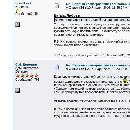
ScrollLock
Re: Первый коммерческий квантовый 
Новичок
«
Ответ #35 :
19 Января 2008, 18:39:24 »
Сообщений: 49
Цитата: Любовь
да уж... все упрется в то, какой смысл они вклады
У создателей квантовых сопроцессоров трудности
программистов, которым придётся изрядно полома
кубита есть одно препятствие - в литературе п
практически значимых примеров.
P.S. Интересно, можно ли создать троичный квант
троичной системе счисления.
«
Последнее редактирование: 21 Января 2008, 22:
С.И. Доронин
Re: Первый коммерческий квантовый 
Администратор
«
Ответ #36 :
22 Января 2008, 19:33:42 »
Ветеран
Квантовые компьютеры сейчас из гипотетических 
Сообщений: 795
пофантазировать о возможных последствиях
.
В ней обыгрываются в основном гигантские вычисл
«Однако настоящий прорыв скрывается под обложк
самые продвинутые пользователи. В такой обстан
Авторы, видимо, не рискнули разворачивать эту 
В чем я согласен, что от нас тоже зависит, наск
«Если мы хотим, чтобы компьютерная эпоха не сб
мудреные законы квантового царства — настояще