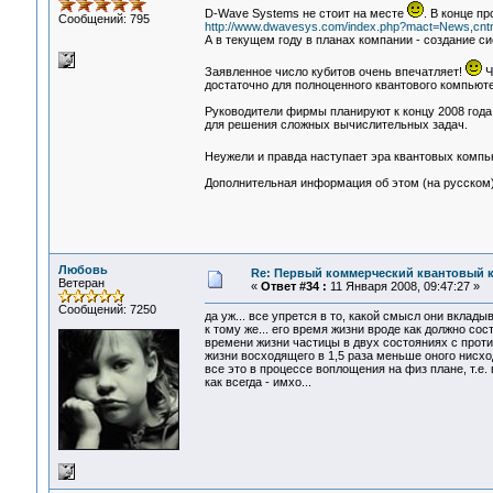
D-Wave Systems не стоит на месте
. В конце п
Сообщений: 795
http://www.dwavesys.com/index.php?mact=News,cntnt0
А в текущем году в планах компании - создание си
Заявленное число кубитов очень впечатляет!
Ч
достаточно для полноценного квантового компьют
Руководители фирмы планируют к концу 2008 года
для решения сложных вычислительных задач.
Неужели и правда наступает эра квантовых комп
Дополнительная информация об этом (на русском
Любовь
Re: Первый коммерческий квантовый 
Ветеран
«
Ответ #34 :
11 Января 2008, 09:47:27 »
Сообщений: 7250
да уж... все упрется в то, какой смысл они вкладыв
к тому же... его время жизни вроде как должно сос
времени жизни частицы в двух состояниях с прот
жизни восходящего в 1,5 раза меньше оного нисхо
все это в процессе воплощения на физ плане, т.е.
как всегда - имхо...