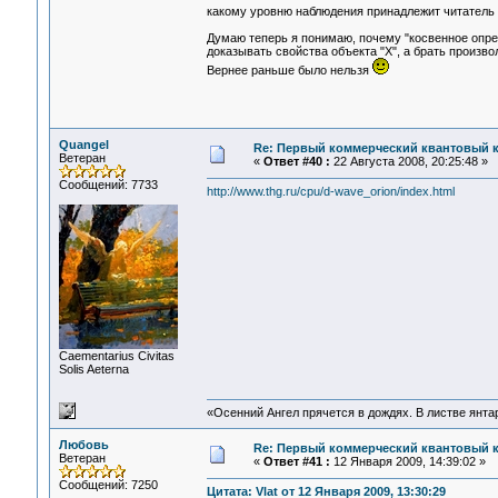
какому уровню наблюдения принадлежит читатель
Думаю теперь я понимаю, почему "косвенное опре
доказывать свойства объекта "Х", а брать произво
Вернее раньше было нельзя
Quangel
Re: Первый коммерческий квантовый 
Ветеран
«
Ответ #40 :
22 Августа 2008, 20:25:48 »
Сообщений: 7733
http://www.thg.ru/cpu/d-wave_orion/index.html
Сaementarius Civitas
Solis Aeterna
«Осенний Ангел прячется в дождях. В листве янтарн
Любовь
Re: Первый коммерческий квантовый 
Ветеран
«
Ответ #41 :
12 Января 2009, 14:39:02 »
Сообщений: 7250
Цитата: Vlat от 12 Января 2009, 13:30:29