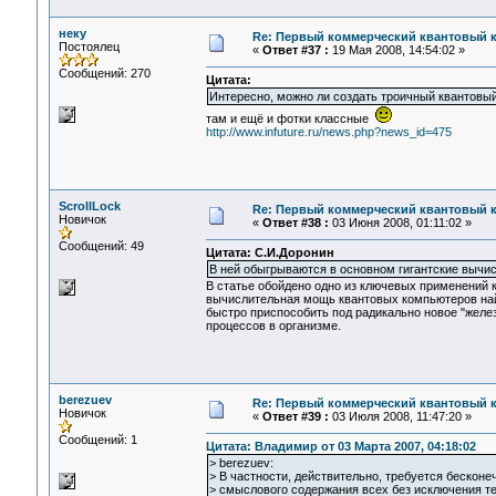
неку
Re: Первый коммерческий квантовый 
Постоялец
«
Ответ #37 :
19 Мая 2008, 14:54:02 »
Сообщений: 270
Цитата:
Интересно, можно ли создать троичный квантовый
там и ещё и фотки классные
http://www.infuture.ru/news.php?news_id=475
ScrollLock
Re: Первый коммерческий квантовый 
Новичок
«
Ответ #38 :
03 Июня 2008, 01:11:02 »
Сообщений: 49
Цитата: С.И.Доронин
В ней обыгрываются в основном гигантские вычис
В статье обойдено одно из ключевых применений 
вычислительная мощь квантовых компьютеров най
быстро приспособить под радикально новое "желез
процессов в организме.
berezuev
Re: Первый коммерческий квантовый 
Новичок
«
Ответ #39 :
03 Июля 2008, 11:47:20 »
Сообщений: 1
Цитата: Владимир от 03 Марта 2007, 04:18:02
> berezuev:
> В частности, действительно, требуется бесконе
> смыслового содержания всех без исключения те