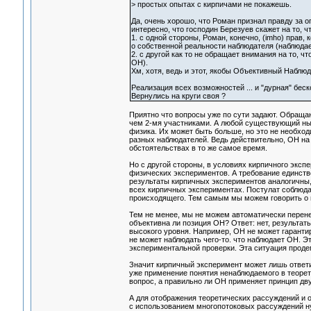
> простых опытах с кирпичами не покажешь.
Да, очень хорошо, что Роман признал правду за оп
интересно, что господин Березуев скажет на то, ч
1. с одной стороны, Роман, конечно, (imho) прав, к
о собственной реальности наблюдателя (наблюда
2. с другой как то не обращает внимания на то, ч
ОН).
Хм, хотя, ведь и этот, якобы Объективный Наблюд
Реализация всех возможностей ... и "дурная" беско
Вернулись на круги своя ?
Приятно что вопросы уже по сути задают. Обраща
чем 2-мя участниками. А любой существующий нын
физика. Их может быть больше, но это не необхо
разных наблюдателей. Ведь действительно, ОН на
обстоятельствах в то же самое время.
Но с другой стороны, в условиях кирпичного экс
физических экспериментов. А требование единстве
результаты кирпичных экспериментов аналогичны, 
всех кирпичных экспериментах. Постулат соблюда
происходящего. Тем самым мы можем говорить о 
Тем не менее, мы не можем автоматически перенест
объективна ли позиция ОН? Ответ: нет, результа
высокого уровня. Например, ОН не может гаранти
не может наблюдать чего-то. что наблюдает ОН. Эт
экспериментальной проверки. Эта ситуация проде
Значит кирпичный эксперимент может лишь ответи
уже применение понятия ненаблюдаемого в теорет
вопрос, а правильно ли ОН применяет принцип дву
А для отображения теоретических рассуждений и 
с использованием многопотоковых рассуждений нуж