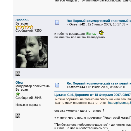
но все модели с той или иной легкостью расправл
Любовь
Re: Первый коммерческий квантовый 
Ветеран
«
Ответ #42 :
12 Января 2009, 15:17:03 »
Сообщений: 7250
и тебя не восхищает
Blu-ray
по мне так все не так безнадежно...
Oleg
Re: Первый коммерческий квантовый 
Модератор своей темы
«
Ответ #43 :
15 Июля 2009, 03:05:28 »
Ветеран
Цитата: С.И. Доронин от 18 Февраля 2007, 08:07
Сообщений: 8943
можно обратить не только во благо, но и во зло
как-то свои опасения на этот счет:
http://physmag.
Йожык в нирване
ссылка умерла - где это теперь ?
+ у меня чтото после прочтения "Квантовой магии
"Приблизилось небесное к-царство" - допустим на
и смог .. а что он собственно смог ?