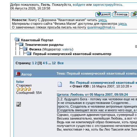
Добро пожаловать,
Гость
. Пожалуйста,
войдите
или
зарегистрируйтесь
.
06 Августа 2026, 16:19:58
Новости:
Книгу С.Доронина "Квантовая магия" читать
здесь
Материалы старого сайта "Физика Магии" доступны для просмотра
здесь
О замеченных глюках просьба писать на почту
quantmag@mail.ru
Квантовый Портал
Тематические разделы
0
Физика
(Модератор:
valeriy
)
Первый коммерческий квантовый компьютер
Страниц:
1
2
[
3
]
4
5
...
12
Все
Тема: Первый коммерческий квантовый компью
Автор
folor
Re: Первый коммерческий квантовый 
Старожил
«
Ответ #30 :
16 Марта 2007, 10:10:28 »
Сообщений: 554
Цитата: Любовь от 05 Марта 2007, 09:59:24
1.2. будущего Бога - потому как человеки еще не
я не отказываю в существовании Создателю...
просто, Создатель и человеки антропные принцип
Создатель вмещает всех нас и много чего еще, а 
Однако, сударыня администраторша, суеверный сп
Весьма занимательно, милейшая Любовь, а вот чт
Ведь как ни компилируй образ боженьки, хоть при
получается существо с отстраненно нечеловеческо
Вы, милостивая г-жа, хоть бы Лео Таксиля или Зено