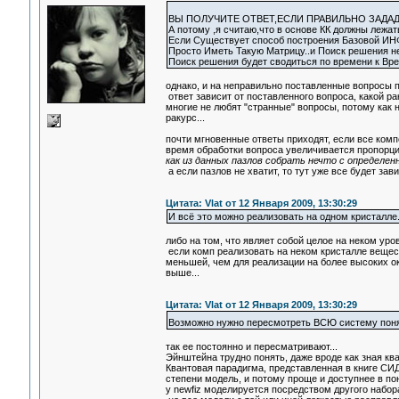
ВЫ ПОЛУЧИТЕ ОТВЕТ,ЕСЛИ ПРАВИЛЬНО ЗАДАД
А потому ,я считаю,что в основе КК должны леж
Если Существует способ построения Базовой ИН
Просто Иметь Такую Матрицу..и Поиск решения не
Поиск решения будет сводиться по времени к Вр
однако, и на неправильно поставленные вопросы п
ответ зависит от поставленного вопроса, какой ра
многие не любят "странные" вопросы, потому как
ракурс...
почти мгновенные ответы приходят, если все компо
время обработки вопроса увеличивается пропорцио
как из данных пазлов собрать нечто с определе
а если пазлов не хватит, то тут уже все будет зави
Цитата: Vlat от 12 Января 2009, 13:30:29
И всё это можно реализовать на одном кристалле
либо на том, что являет собой целое на неком уро
если комп реализовать на неком кристалле вещест
меньшей, чем для реализации на более высоких о
выше...
Цитата: Vlat от 12 Января 2009, 13:30:29
Возможно нужно пересмотреть ВСЮ систему понят
так ее постоянно и пересматривают...
Эйнштейна трудно понять, даже вроде как зная ква
Квантовая парадигма, представленная в книге СИД
степени модель, и потому проще и доступнее в по
у newfiz моделируется посредством другого набора