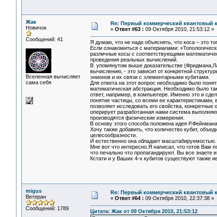
Жак
Re: Первый коммерческий квантовый 
Новичок
«
Ответ #63 :
09 Октября 2010, 21:53:12 »
Сообщений: 41
Я думаю, что не надо объяснять, что коса – это то
Если ознакомиться с материалами: «Топологические
различные косы с соответствующими математически
проведения реальных вычислений.
В упомянутом выше доказательстве (Фридмана,Ларс
вычислению, - это зависит от конкретной структу
Вселенная вычисляет
энионов и их связи с элементарными кубитами.
сама себя
Для ответа на этот вопрос необходимо было понять
математическая абстракция. Необходимо было такж
ответ, например, в компьютере. Именно это и сдел
понятие частицы, со всеми ее характеристиками, 
позволяет исследовать его свойства, конкретные о
оперирует разработанная нами система выполняют 
производятся физические измерения.
В основу этого способа положена идея Р.Фейнман
Хочу также добавить, что количество кубит, объе
целесообразности.
И естественно она обладает масштабируемостью.
Мне вот что интересно.Я написал, что готов Вам п
что печально что пропагандируют. Вы все знаете 
Кстати и у Ваших 4-х кубитов существуют также 
migus
Re: Первый коммерческий квантовый 
Ветеран
«
Ответ #64 :
09 Октября 2010, 22:37:38 »
Сообщений: 1789
Цитата: Жак от 09 Октября 2010, 21:53:12