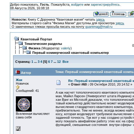
Добро пожаловать,
Гость
. Пожалуйста,
войдите
или
зарегистрируйтесь
.
08 Августа 2026, 16:08:18
Новости:
Книгу С.Доронина "Квантовая магия" читать
здесь
Материалы старого сайта "Физика Магии" доступны для просмотра
здесь
О замеченных глюках просьба писать на почту
quantmag@mail.ru
Квантовый Портал
Тематические разделы
0
Физика
(Модератор:
valeriy
)
Первый коммерческий квантовый компьютер
Страниц:
1
...
3
4
[
5
]
6
7
...
12
Все
Тема: Первый коммерческий квантовый компью
Автор
Жак
Re: Первый коммерческий квантовый 
Новичок
«
Ответ #60 :
09 Октября 2010, 20:14:52 »
Сообщений: 41
А как насчет топологического квантового компьюте
ман, Майкл Ларсен (Университет штата Индиана) и
хан Ванг из Microsoft доказали, что топологический
товый компьютер действительно может моделиров
вычисление стандартного квантового компьютера, 
приблизительно. Тем не менее, всегда можно найт
Вселенная вычисляет
косу, которая моделирует требуемое вычисление 
сама себя
заданной точность. Так вот у нас создано устройс
могу показать авифайлом работу этих кос на сфе
функцией, смешанные состояния внутри сферы- 