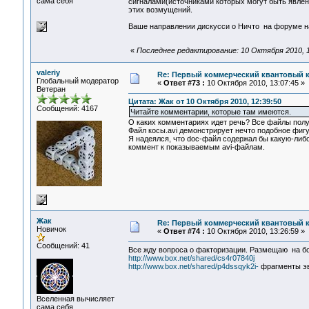
сама себя
сигналами(источниками которых могут быть явлен
этих возмущений.
Ваше направлении дискусси о Ничто на форуме н
«
Последнее редактирование: 10 Октября 2010, 1
valeriy
Re: Первый коммерческий квантовый 
Глобальный модератор
«
Ответ #73 :
10 Октября 2010, 13:07:45 »
Ветеран
Цитата: Жак от 10 Октября 2010, 12:39:50
Сообщений: 4167
Читайте комментарии, которые там имеются.
О каких комментариях идет речь? Все файлы получе
Файл косы.avi демонстрирует нечто подобное фиг
Я надеялся, что doc-файл содержал бы какую-либ
коммент к показываемым avi-файлам.
Жак
Re: Первый коммерческий квантовый 
Новичок
«
Ответ #74 :
10 Октября 2010, 13:26:59 »
Сообщений: 41
Все жду вопроса о факторизации. Размещаю на бо
http://www.box.net/shared/cs4r07840j
http://www.box.net/shared/p4dssqyk2i-
фрагменты эв
Вселенная вычисляет
сама себя