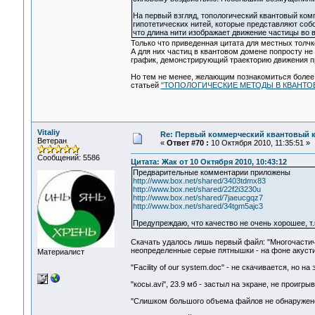
На первый взгляд, топологический квантовый ко
гипотетических нитей, которые представляют соб
что длина нити изображает движение частицы во 
Только что приведенная цитата для местных толчк
А для них частиц в квантовом домене попросту не
график, демонстрирующий траекторию движения пр
Но тем не менее, желающим познакомиться более 
статьей
"ТОПОЛОГИЧЕСКИЕ МЕТОДЫ В КВАНТОВЫХ 
Vitaliy
Re: Первый коммерческий квантовый 
Ветеран
«
Ответ #70 :
10 Октября 2010, 11:35:51 »
Сообщений: 5586
Цитата: Жак от 10 Октября 2010, 10:43:12
Предварительные комментарии приложены
http://www.box.net/shared/3403tdmx83
http://www.box.net/shared/22f2i3230u
http://www.box.net/shared/7jaeucgqz7
http://www.box.net/shared/34tgm5ajc3
Предупреждаю, что качество не очень хорошее, т
Скачать удалось лишь первый файл: "Многочастичн
неопределенные серые пятнышки - на фоне акусти
Материалист
"Facility of our system.doc" - не скачивается, но 
"косы.avi", 23.9 мб - застыл на экране, не проигры
"Слишком большого объема файлов не обнаружен