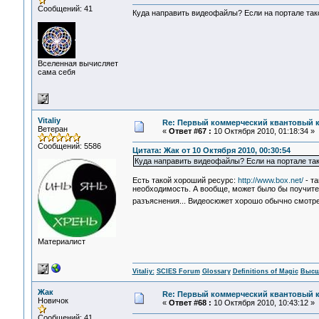
Сообщений: 41
Куда направить видеофайлы? Если на портале так
Вселенная вычисляет
сама себя
Vitaliy
Re: Первый коммерческий квантовый 
Ветеран
«
Ответ #67 :
10 Октября 2010, 01:18:34 »
Сообщений: 5586
Цитата: Жак от 10 Октября 2010, 00:30:54
Куда направить видеофайлы? Если на портале та
Есть такой хороший ресурс:
http://www.box.net/
- та
необходимость. А вообще, может было бы поучитель
разъяснения... Видеосюжет хорошо обычно смотреть
Материалист
Vitaliy:
SCIES Forum
Glossary
Definitions of Magic
Высш
Жак
Re: Первый коммерческий квантовый 
Новичок
«
Ответ #68 :
10 Октября 2010, 10:43:12 »
Сообщений: 41