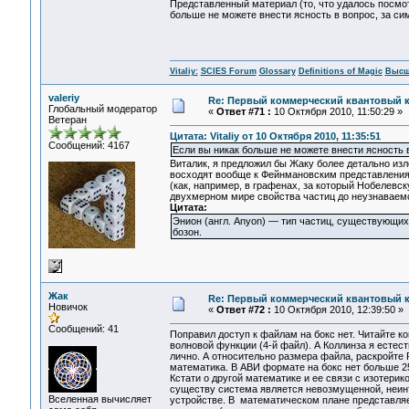
Представленный материал (то, что удалось посмо
больше не можете внести ясность в вопрос, за сим
Vitaliy:
SCIES Forum
Glossary
Definitions of Magic
Высш
valeriy
Re: Первый коммерческий квантовый 
Глобальный модератор
«
Ответ #71 :
10 Октября 2010, 11:50:29 »
Ветеран
Цитата: Vitaliy от 10 Октября 2010, 11:35:51
Сообщений: 4167
Если вы никак больше не можете внести ясность в
Виталик, я предложил бы Жаку более детально изл
восходят вообще к Фейнмановским представлениям
(как, например, в графенах, за который Нобелевс
двухмерном мире свойства частиц до неузнаваемо
Цитата:
Энион (англ. Anyon) — тип частиц, существующи
бозон.
Жак
Re: Первый коммерческий квантовый 
Новичок
«
Ответ #72 :
10 Октября 2010, 12:39:50 »
Сообщений: 41
Поправил доступ к файлам на бокс нет. Читайте 
волновой функции (4-й файл). А Коллинза я естеств
лично. А относительно размера файла, раскройте 
математика. В АВИ формате на бокс нет больше 25
Кстати о другой математике и ее связи с изотерик
существу система является невозмущенной, неин
Вселенная вычисляет
устройстве. В математическом плане представля