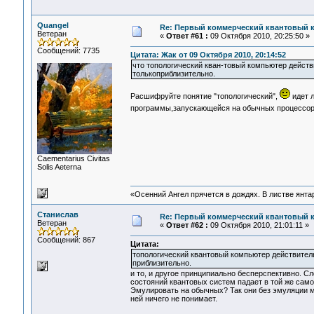
Quangel
Re: Первый коммерческий квантовый 
Ветеран
«
Ответ #61 :
09 Октября 2010, 20:25:50 »
Сообщений: 7735
Цитата: Жак от 09 Октября 2010, 20:14:52
что топологический кван-товый компьютер дейст
толькоприблизительно.
Расшифруйте понятие "топологический",
идет л
программы,запускающейся на обычных процессор
Сaementarius Civitas
Solis Aeterna
«Осенний Ангел прячется в дождях. В листве янтарн
Станислав
Re: Первый коммерческий квантовый 
Ветеран
«
Ответ #62 :
09 Октября 2010, 21:01:11 »
Сообщений: 867
Цитата:
топологический квантовый компьютер действител
приблизительно.
и то, и другое принципиально бесперспективно. Сл
состояний квантовых систем падает в той же само
Эмулировать на обычных? Так они без эмуляции мн
ней ничего не понимает.