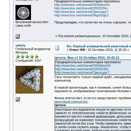
Предварительные комментарии приложены
http://www.box.net/shared/3403tdmx83
http://www.box.net/shared/22f2i3230u
http://www.box.net/shared/7jaeucgqz7
http://www.box.net/shared/34tgm5ajc3
Вселенная вычисляет
Предупреждаю, что качество не очень хорошее, т
сама себя
«
Последнее редактирование: 10 Октября 2010, 1
valeriy
Re: Первый коммерческий квантовый 
Глобальный модератор
«
Ответ #69 :
10 Октября 2010, 11:35:30 »
Ветеран
Цитата: Жак от 10 Октября 2010, 10:43:12
Сообщений: 4167
Предварительные комментарии приложены
http://www.box.net/shared/3403tdmx83
http://www.box.net/shared/22f2i3230u
http://www.box.net/shared/7jaeucgqz7
Смог посмотреть только первый файл, закодирова
компьютер.
В первой презентации, как я понимаю, синяя боль
окружности, изображаемые пунктирными белыми и
Фильм впечатляет, если кто представляет пробле
квантовый компьютер
:
Цитата:
Некоторые исследователи пошли по другому пути 
зависят от топологических свойств физических с
меняются при его плавной деформации, допускаю
возмущения не изменяют топологических свойств.
замкнутой петли без узла. Чтобы превратить замк
и затем снова склеить концы. Аналогично, чтобы 
силовому воздействию. Небольшим возмущениям 