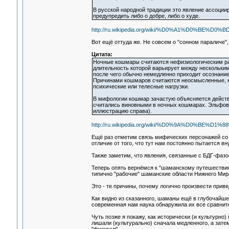
В русской народной традиции это явление ассоции
предупредить либо о добре, либо о худе.
http://ru.wikipedia.org/wiki/%D0%A1%D0
Вот ещё оттуда же. Не совсем о "сонном параличе", 
Цитата:
Ночные кошмары считаются нефизиологическим ра
длительность которой варьирует между нескольки
после чего обычно немедленно приходит осознание
Причинами кошмаров считаются неосмысленные, н
психические или телесные нагрузки.
В мифологии кошмар зачастую объясняется действ
считались виновными в ночных кошмарах. Эльфов 
иллюстрацию справа).
http://ru.wikipedia.org/wiki/%D0%9A%D0%BE%
Ещё раз отметим связь мифических персонажей со сн
отличие от того, что тут нам постоянно пытается в
Также заметим, что явления, связанные с БДГ-фазой
Теперь опять вернёмся к "шаманскому путешествию"
типично "рабочие" шаманские области Нижнего Мир
Это - те причины, почему логично произвести прив
Как видно из сказанного, шаманы ещё в глубочайшей
современная нам наука обнаружила их все сравните
Чуть позже я покажу, как исторически (и культурно)
лишали (культурально) сначала медленного, а зате