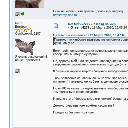
Если не знаешь, что делать - делай шаг вперед
https://my-dao.ru
kadh
Re: Магический взгляд на мир
Ветеран
«
Ответ #4239 :
19 Марта 2010, 15:08:24 
Сообщений: 1207
Цитата: шизоанализ от 19 Марта 2010, 13:47:03
Притом, что наиболее развернутое описания совр
дано нам у КК.
Если твоё понимание магии исчерпывается описания
совершить ошибку в суждении...
Я очень сексуален! И
ваще - прелесть!
Но, дорогой мой, нельзя делать обобщения на осн
сторонники формально-логического подхода (и ты -
К "научной картине мира" и "научной методологии
Твои заявления основаны лишь на том, что описани
личному (!) мнению, как субъекта, делающего ок
Но ни КК не является единственным или бесспорны
тем более ты в обоих областях.
И после этого "формально-логического" бреда ты з
Демонстрируешь нам приёмы софистов?
Придумал бы чего получше...