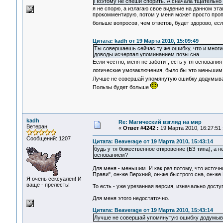
Поэтому не спеши спорить. А сначала тщательно 
я не спорю, а излагаю свое видение на данном эта
прокомментирую, потом у меня может просто пропа
больше вопросов, чем ответов, будет здорово, ес
Цитата: kadh от 19 Марта 2010, 15:09:49
Ты совершаешь сейчас ту же ошибку, что и многие
доводы исчерпал упоминанием позы сна.
Если честно, меня не заботит, есть у тя основания
логические умозаключения, было бы это меньши
Лучше не совершай упомянутую ошибку додумывая 
Пользы будет больше
kadh
Re: Магический взгляд на мир
Ветеран
«
Ответ #4242 :
19 Марта 2010, 16:27:51 
Сообщений: 1207
Цитата: Beaverage от 19 Марта 2010, 15:43:14
будь у тя божественное откровение (БЗ типа), а
основанием?
Для меня - меньшим. И как раз потому, что источн
Прави", он-же Верхний, он-же быстрого сна, он-же 
Я очень сексуален! И
ваще - прелесть!
То есть - уже урезанная версия, изначально дост
Для меня этого недостаточно.
Цитата: Beaverage от 19 Марта 2010, 15:43:14
Лучше не совершай упомянутую ошибку додумывая 