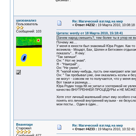
"физикал".
шизоанализ
Re: Магический взгляд на мир
Пользователь
«
Ответ #4232 :
19 Марта 2010, 10:08:18 
Сообщений: 103
Цитата: werdy от 18 Марта 2010, 15:18:41
Зачем народ смешить?, тем более ты в упор не 
Почему же....
У меня в юности был знакомый Юра Родин. Как-то к
возникла - Моцарт, Бах, Шопен и Бетховен отдыхаю
показать"... Я ему:
"Так запиши".
Он: " Нот не знаю".
Я - "Наиграй"...
Он: "Не умею"...
Я: "напой кому-нибудь, пусть они наиграют или зап
Он: " Так пробывал уже, они оказались козлы и без
не могут - совсем не то получается, что у меня вну
Вот такая и разница....
Юра Родин тогда КК не читал и эзотерикой не у
качество ВНУТРЕННЕЙ ПРОЦЕДУРЫ и НЕ МОЖ
Хотя этот личный маленький опыт ему особого сча
понять его личной внутренней музыки - ее безусло
мои посты... Один в один...
Beaverage
Re: Магический взгляд на мир
Старожил
«
Ответ #4233 :
19 Марта 2010, 10:32:41 
Сообщений: 677