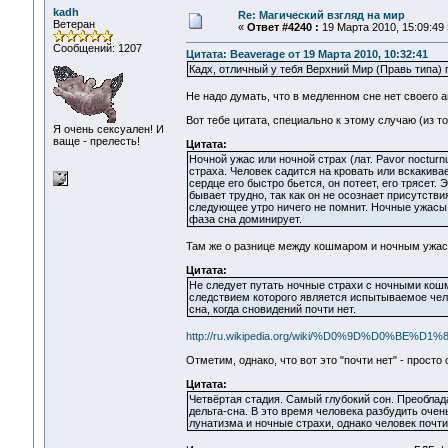
kadh
Re: Магический взгляд на мир
Ветеран
«
Ответ #4240 :
19 Марта 2010, 15:09:49 
Сообщений: 1207
Цитата: Beaverage от 19 Марта 2010, 10:32:41
Кадх, отличный у тебя Верхний Мир (Правь типа)
Не надо думать, что в медленном сне нет своего а
Вот тебе цитата, специально к этому случаю (из то
Я очень сексуален! И
ваще - прелесть!
Цитата:
Ночной ужас или ночной страх (лат. Pavor noctu
страха. Человек садится на кровать или вскакивае
сердце его быстро бьется, он потеет, его трясет.
бывает трудно, так как он не осознает присутстви
следующее утро ничего не помнит. Ночные ужасы 
фаза сна доминирует.
Там же о разнице между кошмаром и ночным ужас
Цитата:
Не следует путать ночные страхи с ночными кош
следствием которого является испытываемое чело
сна, когда сновидений почти нет.
http://ru.wikipedia.org/wiki/%D0%9D%D0%
Отметим, однако, что вот это "почти нет" - прост
Цитата:
Четвёртая стадия. Самый глубокий сон. Преоблад
дельта-сна. В это время человека разбудить оче
лунатизма и ночные страхи, однако человек почти 