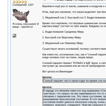
Сообщений: 1207
Вернёмся ещё раз от магов, шаманов и колдунов к 
Итак, ещё раз напомню, что наука выделяет три ба
1. Медленный сон 2. Быстрый сон 3. Бодрствование
Кроме того напомню, что базовые шаманские техник
Я очень сексуален! И
картина мира" состоит из трёх миров. Каждому из 
ваще - прелесть!
1. Бодрствование Среднему Миру.
2. Быстрый сон Верхнему Миру.
3. Медленный сон Нижнему Миру.
Существует много оснований, почему соответствие 
Как известно, осознанные сны, как и "сонный пара
когда человек спит на спине, лицом вверх.
Сонный паралич бывает ТОЛЬКО в БДГ-фазе, и связ
наступает до засыпания или же после пробуждения.
Вот цитата из Википедии -
Цитата:
Сонный паралич часто происходит во время сна на с
Цитата:
В народе это явление известно под названием «Си
чувствует, что сверху на нее наваливается что-то 
связанно с параличом сна. Это такое состояние, п
называемом просоночном состоянии. В этот момент 
состояние может длиться несколько секунд, очень
злобного, опасного, страшного. Чувство сильного 