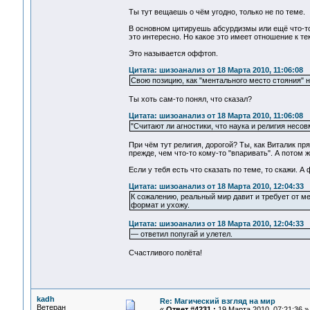
Ты тут вещаешь о чём угодно, только не по теме.
В основном цитируешь абсурдизмы или ещё что-то 
это интересно. Но какое это имеет отношение к т
Это называется оффтоп.
Цитата: шизоанализ от 18 Марта 2010, 11:06:08
Свою позицию, как "ментального место стояния" н
Ты хоть сам-то понял, что сказал?
Цитата: шизоанализ от 18 Марта 2010, 11:06:08
"Считают ли агностики, что наука и религия несо
При чём тут религия, дорогой? Ты, как Виталик пр
прежде, чем что-то кому-то "впаривать". А потом 
Если у тебя есть что сказать по теме, то скажи. А 
Цитата: шизоанализ от 18 Марта 2010, 12:04:33
К сожалению, реальный мир давит и требует от м
формат и ухожу.
Цитата: шизоанализ от 18 Марта 2010, 12:04:33
— ответил попугай и улетел.
Счастливого полёта!
kadh
Re: Магический взгляд на мир
Ветеран
«
Ответ #4231 :
19 Марта 2010, 07:21:36 »