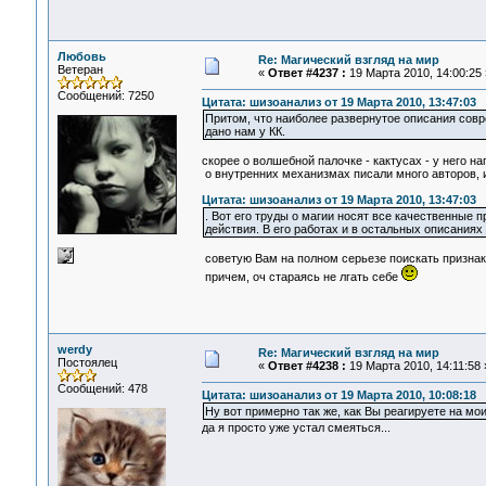
Любовь
Re: Магический взгляд на мир
Ветеран
«
Ответ #4237 :
19 Марта 2010, 14:00:25 
Сообщений: 7250
Цитата: шизоанализ от 19 Марта 2010, 13:47:03
Притом, что наиболее развернутое описания совр
дано нам у КК.
скорее о волшебной палочке - кактусах - у него нап
о внутренних механизмах писали много авторов, и
Цитата: шизоанализ от 19 Марта 2010, 13:47:03
. Вот его труды о магии носят все качественные
действия. В его работах и в остальных описаниях
советую Вам на полном серьезе поискать признаки
причем, оч стараясь не лгать себе
werdy
Re: Магический взгляд на мир
Постоялец
«
Ответ #4238 :
19 Марта 2010, 14:11:58 
Сообщений: 478
Цитата: шизоанализ от 19 Марта 2010, 10:08:18
Ну вот примерно так же, как Вы реагируете на мои 
да я просто уже устал смеяться...