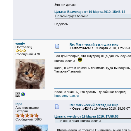
Это я и делаю.
Цитата: Beaverage от 19 Марта 2010, 15:43:14
Пользы будет больше
Надеюсь.
werdy
Re: Магический взгляд на мир
Постоялец
«
Ответ #4243 :
19 Марта 2010, 17:58:53 
Сообщений: 478
Лао-цзы говорил, что «мудрецы» (в данном случае
шизоанализ-а.
kadh , я хотя и не очень понимаю, куда ты ведешь,
"книжных" знаний.
Если не знаешь, что делать - делай шаг вперед
https://my-dao.ru
Pipa
Re: Магический взгляд на мир
Администратор
«
Ответ #4244 :
19 Марта 2010, 19:08:07 
Ветеран
Цитата: werdy от 19 Марта 2010, 17:58:53
Сообщений: 3660
... но он не знал шизоанализ-а.
Шизоанализа не трогать! Он призван мной для в