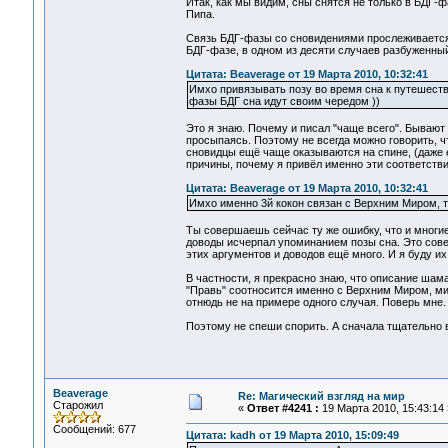
Итак, как мы видим, сны снятся не только в БДГ
Пипа.
Связь БДГ-фазы со сновидениями прослеживается 
БДГ-фазе, в одном из десяти случаев разбуженный 
Цитата: Beaverage от 19 Марта 2010, 10:32:41
Имхо привязывать позу во время сна к путешеств
фазы БДГ сна идут своим чередом ))
Это я знаю. Почему и писал "чаще всего". Бывают 
просыпаясь. Поэтому не всегда можно говорить, ч
сновидцы ещё чаще оказываются на спине, (даже ес
причины, почему я привёл именно эти соответств
Цитата: Beaverage от 19 Марта 2010, 10:32:41
Имхо именно 3й кокон связан с Верхним Миром, т
Ты совершаешь сейчас ту же ошибку, что и многие
доводы исчерпал упоминанием позы сна. Это сове
этих аргументов и доводов ещё много. И я буду их
В частности, я прекрасно знаю, что описание шаман
"Правь" соотносится именно с Верхним Миром, ми
отнюдь не на примере одного случая. Поверь мне.
Поэтому не спеши спорить. А сначала тщательно в
Beaverage
Re: Магический взгляд на мир
Старожил
«
Ответ #4241 :
19 Марта 2010, 15:43:14 
Сообщений: 677
Цитата: kadh от 19 Марта 2010, 15:09:49