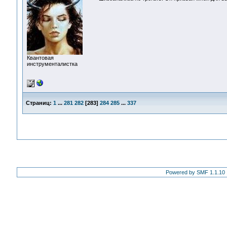
Квантовая
инструменталистка
Страниц:
1
...
281
282
[
283
]
284
285
...
337
Powered by SMF 1.1.10