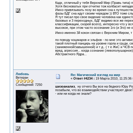
Кадх, отличный у тебя Верхний Мир (Правь типа)
Хотя бесноватых при отчитке тож колбасит нипадец
Имхо привязывать позу во время сна к путешеств
фазы БДГ сна идут своим чередом )) ВТО тоже случ
Я тут писал про свое видение человека как единст
базовых и 3 переходных, БДГ видимо все же перехо
классификации, скорей всего), интересно что у вс
высокое, при этом часто осознание 1го (и 3го) не 
Имхо именно 3й кокон связан с Верхним Миром, т 
по поводу кошмаров и эльфов - по мне это актив
такой плотный панцирь на уровне горла и груди, 
(заниженной/завышенной) и т д.. ( т е ЖкС и ЧСВ
вред, агрессия... когда сознание (левополушарно
Абстрактного Ядра...
Любовь
Re: Магический взгляд на мир
Ветеран
«
Ответ #4234 :
19 Марта 2010, 11:25:36 
Сообщений: 7250
шизоанализ
, ну отчего Вы все на бедного Юру Р
позабыли, что во взаимодействии участвуют двое
- или ни когда не знали?