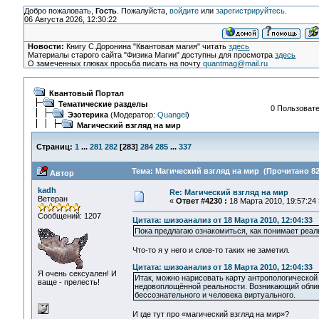
Добро пожаловать,
Гость
. Пожалуйста,
войдите
или
зарегистрируйтесь
.
06 Августа 2026, 12:30:22
Новости:
Книгу С.Доронина "Квантовая магия" читать
здесь
Материалы старого сайта "Физика Магии" доступны для просмотра
здесь
О замеченных глюках просьба писать на почту
quantmag@mail.ru
Квантовый Портал
Тематические разделы
0 Пользовате
Эзотерика
(Модератор:
Quangel
)
Магический взгляд на мир
Страниц:
1
...
281
282
[
283
]
284
285
...
337
Тема: Магический взгляд на мир (Прочитано 82
Автор
kadh
Re: Магический взгляд на мир
Ветеран
«
Ответ #4230 :
18 Марта 2010, 19:57:24 
Сообщений: 1207
Цитата: шизоанализ от 18 Марта 2010, 12:04:33
Пока предлагаю ознакомиться, как понимает реал
Что-то я у него и слов-то таких не заметил.
Цитата: шизоанализ от 18 Марта 2010, 12:04:33
Я очень сексуален! И
Итак, можно нарисовать карту антропологической 
ваще - прелесть!
недовоплощённой реальности. Возникающий облик ч
бессознательного и человека виртуального.
И где тут про «магический взгляд на мир»?