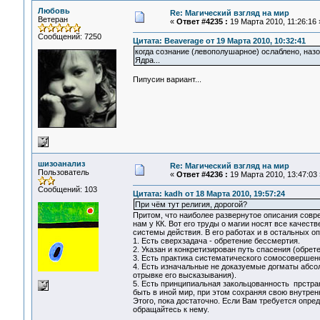
Любовь
Re: Магический взгляд на мир
Ветеран
«
Ответ #4235 :
19 Марта 2010, 11:26:16 
Сообщений: 7250
Цитата: Beaverage от 19 Марта 2010, 10:32:41
когда сознание (левополушарное) ослаблено, наз
Ядра...
Пипусин вариант...
шизоанализ
Re: Магический взгляд на мир
Пользователь
«
Ответ #4236 :
19 Марта 2010, 13:47:03 
Сообщений: 103
Цитата: kadh от 18 Марта 2010, 19:57:24
При чём тут религия, дорогой?
Притом, что наиболее развернутое описания совре
нам у КК. Вот его труды о магии носят все качес
системы действия. В его работах и в остальных о
1. Есть сверхзадача - обретение бессмертия.
2. Указан и конкретизирован путь спасения (обрет
3. Есть практика систематического сомосовершен
4. Есть изначальные не доказуемые догматы абсол
отрывке его высказывания).
5. Есть принципиальная закольцованность прстра
быть в иной мир, при этом сохраняя свою внутре
Этого, пока достаточно. Если Вам требуется опре
обращайтесь к нему.