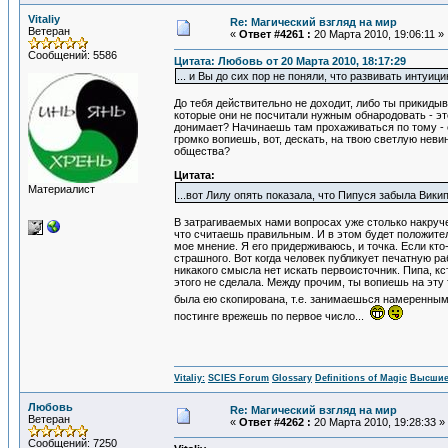
Vitaliy
Re: Магический взгляд на мир
Ветеран
«
Ответ #4261 :
20 Марта 2010, 19:06:11 »
Сообщений: 5586
Цитата: Любовь от 20 Марта 2010, 18:17:29
... и Вы до сих пор не поняли, что развивать интуи
До тебя действительно не доходит, либо ты прикиды
которые они не посчитали нужным обнародовать - это
донимает? Начинаешь там прохаживаться по тому - ес
громко вопиешь, вот, дескать, на твою светлую неви
общества?
Цитата:
Материалист
...вот Лилу опять показала, что Пипуся забыла Вики
В затрагиваемых нами вопросах уже столько накручен
что считаешь правильным. И в этом будет положитель
мое мнение. Я его придерживаюсь, и точка. Если кто-
страшного. Вот когда человек публикует печатную ра
никакого смысла нет искать первоисточник. Пипа, кс
этого не сделала. Между прочим, ты вопиешь на эту 
была ею скопирована, т.е. занимаешься намеренным
постинге врежешь по первое число...
Vitaliy:
SCIES Forum
Glossary
Definitions of Magic
Высшие
Любовь
Re: Магический взгляд на мир
Ветеран
«
Ответ #4262 :
20 Марта 2010, 19:28:33 »
Сообщений: 7250