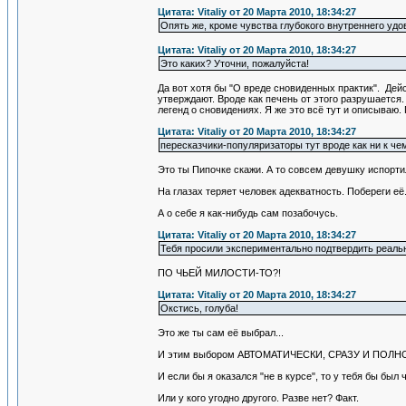
Цитата: Vitaliy от 20 Марта 2010, 18:34:27
Опять же, кроме чувства глубокого внутреннего удо
Цитата: Vitaliy от 20 Марта 2010, 18:34:27
Это каких? Уточни, пожалуйста!
Да вот хотя бы "О вреде сновиденных практик". Дей
утверждают. Вроде как печень от этого разрушается. 
легенд о сновидениях. Я же это всё тут и описываю.
Цитата: Vitaliy от 20 Марта 2010, 18:34:27
пересказчики-популяризаторы тут вроде как ни к че
Это ты Пипочке скажи. А то совсем девушку испортил
На глазах теряет человек адекватность. Побереги её.
А о себе я как-нибудь сам позабочусь.
Цитата: Vitaliy от 20 Марта 2010, 18:34:27
Тебя просили экспериментально подтвердить реальн
ПО ЧЬЕЙ МИЛОСТИ-ТО?!
Цитата: Vitaliy от 20 Марта 2010, 18:34:27
Окстись, голуба!
Это же ты сам её выбрал...
И этим выбором АВТОМАТИЧЕСКИ, СРАЗУ И ПО
И если бы я оказался "не в курсе", то у тебя бы бы
Или у кого угодно другого. Разве нет? Факт.