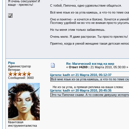
Я очень сексуален! И
ваще - прелесть!
С тобой, Пипочка, одно удовольствие общаться.
Всё мне язык из-за угла кажешь, а что-то по теме ск
Оно и понятно - и хочется и боязно. Хочется и умной
Поэтому удобней ни во что не вникая просто укусить.
Но ты меня этим только забавляешь.
Очень мило. Я даже растроган. Ты просто прелесть!
Приятно, когда в умной женщине такая детская непос
Pipa
Re: Магический взгляд на мир
Администратор
«
Ответ #4269 :
21 Марта 2010, 05:30:00 »
Ветеран
Цитата: kadh от 21 Марта 2010, 05:12:37
Сообщений: 3660
Всё мне язык из-за угла кажешь, а что-то по теме с
Не из-за угла, а прямая реплика на ваши слова:
Цитата: kadh от 20 Марта 2010, 20:45:35
Это ты Пипочке скажи. А то совсем девушку испорти
Квантовая
инструменталистка