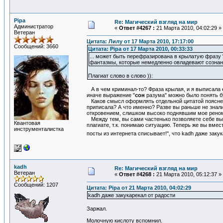
Pipa
Re: Магический взгляд на мир
Администратор
«
Ответ #4267 :
21 Марта 2010, 04:02:29 »
Ветеран
Цитата: Лилу от 17 Марта 2010, 17:17:00
Сообщений: 3660
Цитата: Pipa от 17 Марта 2010, 00:33:33
... может быть перефразирована в крылатую фразу 
фантазмы, которые немедленно овладевают сознани
Плагиат слово в слово )):
А в чем криминал-то? Фраза крылая, и я выписала е
иначе выражение "
сон
разума" можно было понять б
Каков смысл оформлять отдельной цитатой пояснен
приписала? А что именно? Разве вы раньше не знали
откровением, слишком высоко поднявшим мое реном
Между тем, вы сами частенько позволяете себе выс
Квантовая
плагиате, т.к. понимаю ситуацию. Теперь же вы вмес
инструменталистка
посты из интернета списывает!", что kadh даже заку
kadh
Re: Магический взгляд на мир
Ветеран
«
Ответ #4268 :
21 Марта 2010, 05:12:37 »
Сообщений: 1207
Цитата: Pipa от 21 Марта 2010, 04:02:29
kadh даже закукарекал от радости
Заржал.
Молочную кислоту вспомнил.