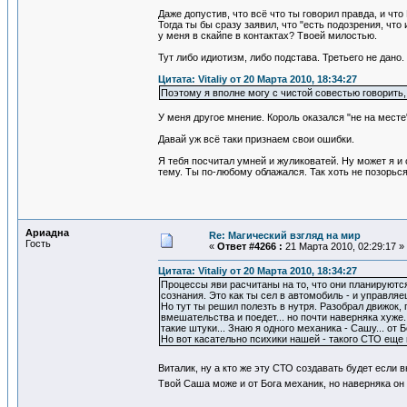
Даже допустив, что всё что ты говорил правда, и чт
Тогда ты бы сразу заявил, что "есть подозрения, что
у меня в скайпе в контактах? Твоей милостью.
Тут либо идиотизм, либо подстава. Третьего не дано.
Цитата: Vitaliy от 20 Марта 2010, 18:34:27
Поэтому я вполне могу с чистой совестью говорить
У меня другое мнение. Король оказался "не на месте
Давай уж всё таки признаем свои ошибки.
Я тебя посчитал умней и жуликоватей. Ну может я и
тему. Ты по-любому облажался. Так хоть не позорься
Ариадна
Re: Магический взгляд на мир
Гость
«
Ответ #4266 :
21 Марта 2010, 02:29:17 »
Цитата: Vitaliy от 20 Марта 2010, 18:34:27
Процессы яви расчитаны на то, что они планируютс
сознания. Это как ты сел в автомобиль - и управля
Но тут ты решил полезть в нутря. Разобрал движок,
вмешательства и поедет... но почти наверняка хуж
такие штуки... Знаю я одного механика - Сашу... от Б
Но вот касательно психики нашей - такого СТО еще 
Виталик, ну а кто же эту СТО создавать будет если 
Твой Саша може и от Бога механик, но наверняка он