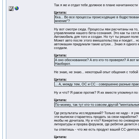
Так я же и отдал тебе должное в плане начитанности -
Цитата:
Кха... Во все процессы происходящие в бодрствован
мнение"?
Ну вот смотри сюда. Процессы яви расчитаны на то,
управлением нашего бета-сознания. Это как ты сел 
Автомобиль для того и создан. Но тут ты решил поле
Может авто после этого вмешательства и поедет... 
автомашин придумали такие штуки... Знаю я одного м
создали.
Цитата:
А оно обоснованное? А его кто-то проверял? А вот 
Наоборот.
Не знаю, не знаю... некоторый опыт общения с тобой
Цитата:
... А, между тем, ОС и СС - совершенно разные пр
Ну и что? Я равзе против? Я их вместе упомянул по 
Цитата:
По-моему, так тут кто-то совсем другой "ментальны
Где результаты исследований? Только не надо - я у
эти выписки стараетесь продать за свои наработки? 
якобы не дочитала. Ну и что? Конкретно по сновидчес
литературы и прорва форумов, где ребятня делится 
ты ответишь - что же есть продукт вашей СС-деятел
Цитата: