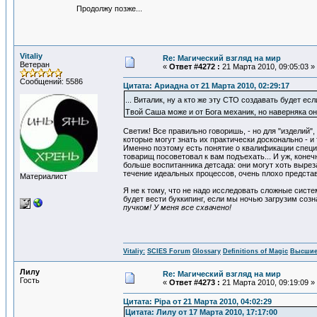
Продолжу позже...
Vitaliy
Re: Магический взгляд на мир
Ветеран
«
Ответ #4272 :
21 Марта 2010, 09:05:03 »
Сообщений: 5586
Цитата: Ариадна от 21 Марта 2010, 02:29:17
... Виталик, ну а кто же эту СТО создавать будет е
Твой Саша може и от Бога механик, но наверняка о
Светик! Все правильно говоришь, - но для "изделий
которые могут знать их практически досконально - 
Именно поэтому есть понятие о квалификации специа
товарищ посоветовал к вам подъехать... И уж, коне
больше воспитанника детсада: они могут хоть вырез
течение идеальных процессов, очень плохо представ
Материалист
Я не к тому, что не надо исследовать сложные систе
будет вести буккипинг, если мы ночью загрузим созн
пучком! У меня все схвачено!
Vitaliy:
SCIES Forum
Glossary
Definitions of Magic
Высшие
Лилу
Re: Магический взгляд на мир
Гость
«
Ответ #4273 :
21 Марта 2010, 09:19:09 »
Цитата: Pipa от 21 Марта 2010, 04:02:29
Цитата: Лилу от 17 Марта 2010, 17:17:00