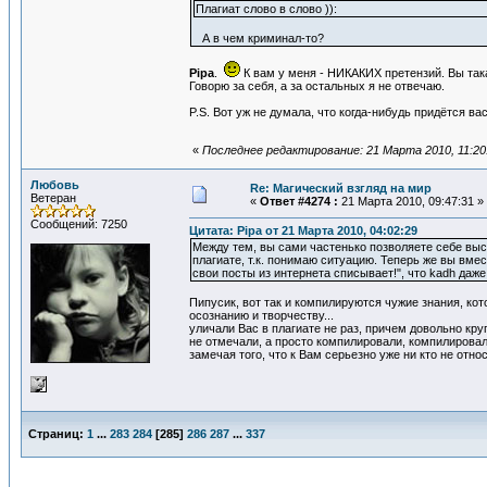
Плагиат слово в слово )):
А в чем криминал-то?
Pipa
.
К вам у меня - НИКАКИХ претензий. Вы така
Говорю за себя, а за остальных я не отвечаю.
P.S. Вот уж не думала, что когда-нибудь придётся вас
«
Последнее редактирование: 21 Марта 2010, 11:20
Любовь
Re: Магический взгляд на мир
Ветеран
«
Ответ #4274 :
21 Марта 2010, 09:47:31 »
Сообщений: 7250
Цитата: Pipa от 21 Марта 2010, 04:02:29
Между тем, вы сами частенько позволяете себе выс
плагиате, т.к. понимаю ситуацию. Теперь же вы вмес
свои посты из интернета списывает!", что kadh даже
Пипусик, вот так и компилируются чужие знания, ко
осознанию и творчеству...
уличали Вас в плагиате не раз, причем довольно кру
не отмечали, а просто компилировали, компилировал
замечая того, что к Вам серьезно уже ни кто не отно
Страниц:
1
...
283
284
[
285
]
286
287
...
337