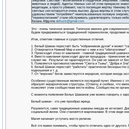
энергией. Светлые - молитвенной и сердечной энергиями. Тёмны
животных и людей). Адепты тёмных сил об этом прекрасно знают
медитации, а просто убивают, часто посвящая жертву тёмному б
светлых сил котируется очень высоко. Душа жертвы в этом случ
удовольствием "потребляет" неипользованную половую энергию;
"перевоспитанию" стали обслуживать удовлетворять только небо
Казань Абдулла
abhuzin@gmail.com
Это - очень типичное мнение. Типичное именно для современного
будем придерживаться традиционной терминологии, продолжая н
Итак, отметим главные и существенные отличия.
1. Белый Шаман перестаёт быть "избранником духов" и может "с
2. Отвергается Нижний Мир и контакт с ним и его "обитателями".
3. Происходит отказ от камлания - главной традиционной шаманс
4. Вместо камлания происходит другая процедура - принесение 
служит им. Результат не гарантируется. Он уже не зависит от Бе
5. Появляется противопоставление "Света и Тьмы", "Добра и Зла" и
6. Белый Шаман перестаёт "работать" практически бескорыстно (
подношения и т. д.
7. От "верхних" богов заимствуется иерархия, которая иногда э
Особенно существенным является последний пункт. Именно с это
образуют иерархические структуры. (Отмечу, в скобках, что им
позволяет этим сообществам вести войны. Сообщества не органи
С момента появления Белых Шаманов уже можно говорить о заро
Белый шаман - это уже прообраз жреца.
Разумеется, сами традиционные шаманы никуда не исчезают. Дов
социальной жизни. Они становятся маргиналами. В этом виде они
Магия начинает уступать место религии.
Всё это важно понимать, чтобы просто отличать одно от другого. 