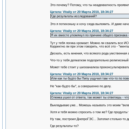
Это почему? Потому, что ты неадекватность проявил
Цитата: Vitaliy от 20 Марта 2010, 18:34:27
Где результаты исследований?
Это я потихоньку и хочу сюда выложить. И даже нач
Цитата: Vitaliy от 20 Марта 2010, 18:34:27
Я их вместе упомянул по причине общего признака 
Тут у тебя логика хромает. Можно ли свалить все ИС
Корректно ли при этом говорить, что всё это - "мент
Дескать, есть мнения, что всякого рода умственная 
Что-то у тебя догматизм подозрительно религиозны
Может тебе стоит у шизоанализа проконсультироват
Цитата: Vitaliy от 20 Марта 2010, 18:34:27
Или как ты будто бы Пипу ущучил там что-то по пов
Не "как-будто бы", а совершенно по делу.
Цитата: Vitaliy от 20 Марта 2010, 18:34:27
Олежка ушел от ответа, так может ты ответишь - чт
Выкладываю уже... Можешь называть это моим "вклад
Хотя и тебя можно спросить о том же? Где продукты
Ну там, построил ДнепроГЭС... Затопил столько-то де
Где результаты-то?