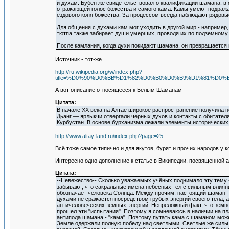
и духам. Бубен же свидетельствовал о квалификации шамана, в о
отражающей голос божества и самого кама. Камы умеют подражат
ездового коня божества. За процессом всегда наблюдают рядовы
Для общения с духами кам мог уходить в другой мир - например
тютпа также забирает души умерших, проводя их по подземному
После камлания, когда духи покидают шамана, он превращается в
Источник - тот-же.
http://ru.wikipedia.org/w/index.php?
title=%D0%90%D0%BB%D1%82%D0%B0%D0%B9%D1%81%D0
А вот описание относящееся к Белым Шаманам -
Цитата:
В начале XX века на Алтае широкое распространение получила 
Дьанг — ярлыкчи отвергали черных духов и контакты с обитате
Курбустан. В основе бурханизма лежали элементы исторических
http://www.altay-land.ru/index.php?page=25
Всё тоже самое типично и для якутов, бурят и прочих народов у 
Интересно одно дополнение к статье в Википедии, посвященной а
Цитата:
--Невежество-- Сколько уважаемых учёных поднимало эту тему - 
забывают, что сакральные имена небесных тел с сильным влияни
обозначает человека Солнца. Между прочим, настоящий шаман - 
духами не сражается посредством грубых энергий своего тела,
античеловеческих земных энергий. Непреложный факт, что земн
прошел эти "испытания". Поэтому я сомневаюсь в наличии на пл
антипода шамана - "кама". Поэтому путать кама с шаманом може
Земле одержали полную победу над светлыми. Светлые же силы 