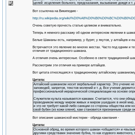
целей: исцеления больного, предсказания, вызывание дождя и т. 
Вот ссылочка на Википедию -
http://ru.wikipedia.org/wiki/%D0%A8%D0%B0%D0%BC%D0%
Очень советую прочесть статью целиком и внимательно.
Теперь я немного расскажу об одном интересном явлении в шам
Белые Шаманы есть, например, у бурят, у якутов, у алтайцев и е
Встречается это явление во многих местах. Часто под одним и те
отличия от традиционного шамана.
А отличия очень интересные. Особенно в свете традиционной ш
Рассмотрим эти отличия на примере алтайцев.
Вот цитата относящаяся к традиционному алтайскому шаманизму
Цитата:
Алтайский шаманизм носит вербальный характер. Это учение не 
заповедей, запретов, текстов молений и т. д. Все учение держи
профессиональной иерархической специализации на основе опр
Служители культа называются камами. Считается, что они обла
проводником между миром живых и миром ушедших в иной мир, 
и это не требует какой-либо санкции со стороны общества или 
свой бубен (из кожи оленя), кам становится признанным среди 
Вот описание шаманской мистерии - обряда камлания -
Цитата:
Основной обряд, во время которого шаман «общается» и «вызы
другими средствами значение бубна, то как ездового животного,