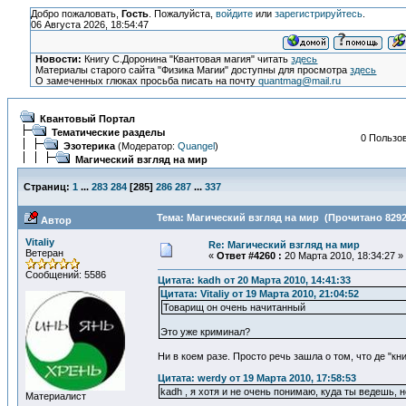
Добро пожаловать,
Гость
. Пожалуйста,
войдите
или
зарегистрируйтесь
.
06 Августа 2026, 18:54:47
Новости:
Книгу С.Доронина "Квантовая магия" читать
здесь
Материалы старого сайта "Физика Магии" доступны для просмотра
здесь
О замеченных глюках просьба писать на почту
quantmag@mail.ru
Квантовый Портал
Тематические разделы
0 Пользов
Эзотерика
(Модератор:
Quangel
)
Магический взгляд на мир
Страниц:
1
...
283
284
[
285
]
286
287
...
337
Тема: Магический взгляд на мир (Прочитано 8292
Автор
Vitaliy
Re: Магический взгляд на мир
Ветеран
«
Ответ #4260 :
20 Марта 2010, 18:34:27 »
Сообщений: 5586
Цитата: kadh от 20 Марта 2010, 14:41:33
Цитата: Vitaliy от 19 Марта 2010, 21:04:52
Товарищ он очень начитанный
Это уже криминал?
Ни в коем разе. Просто речь зашла о том, что де "кни
Цитата: werdy от 19 Марта 2010, 17:58:53
kadh , я хотя и не очень понимаю, куда ты ведешь, 
Материалист