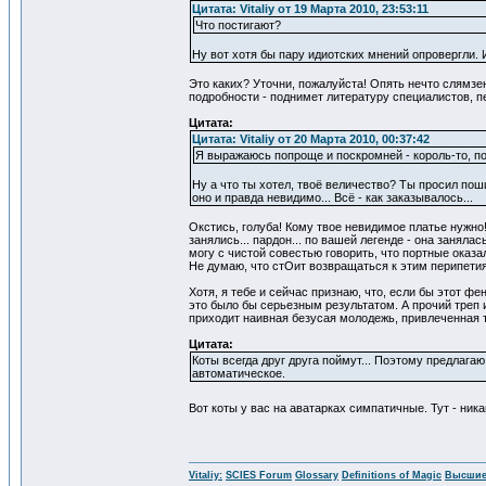
Цитата: Vitaliy от 19 Марта 2010, 23:53:11
Что постигают?
Ну вот хотя бы пару идиотских мнений опровергли. 
Это каких? Уточни, пожалуйста! Опять нечто слямзе
подробности - поднимет литературу специалистов, пе
Цитата:
Цитата: Vitaliy от 20 Марта 2010, 00:37:42
Я выражаюсь попроще и поскромней - король-то, по
Ну а что ты хотел, твоё величество? Ты просил пош
оно и правда невидимо... Всё - как заказывалось...
Окстись, голуба! Кому твое невидимое платье нужн
занялись... пардон... по вашей легенде - она заняла
могу с чистой совестью говорить, что портные оказ
Не думаю, что стОит возвращаться к этим перипетия
Хотя, я тебе и сейчас признаю, что, если бы этот ф
это было бы серьезным результатом. А прочий треп 
приходит наивная безусая молодежь, привлеченная т
Цитата:
Коты всегда друг друга поймут... Поэтому предлагаю
автоматическое.
Вот коты у вас на аватарках симпатичные. Тут - ник
Vitaliy:
SCIES Forum
Glossary
Definitions of Magic
Высшие