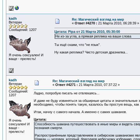
kadh
Re: Магический взгляд на мир
Ветеран
«
Ответ #4270 :
21 Марта 2010, 06:28:39 »
Сообщений: 1207
Цитата: Pipa от 21 Марта 2010, 05:30:00
Не из-за угла, а прямая реплика на ваши слова
Ты ещё скажи, что "не язык".
Ну какая реплика? Чисто детская дразнилка...
Я очень сексуален! И
ваще - прелесть!
kadh
Re: Магический взгляд на мир
Ветеран
«
Ответ #4271 :
21 Марта 2010, 07:37:22 »
Сообщений:
Ладно, попробую писать не отвлекаясь...
1207
И даже не буду извиняться за обширные цитаты и значительные э
необходимо, чтобы понять такую, казалось бы простую вещь, ка
Итак, начну с самого начала. А именно с самих шаманов.
Цитата:
Я очень
сексуален! И
Способность шамана путешествовать в иные миры и видеть све
ваще -
познания смерти.
прелесть!
Распространённым представлением в сибирском шаманизме являе
Шаман — человек, который, благодаря небесному избранию, сп