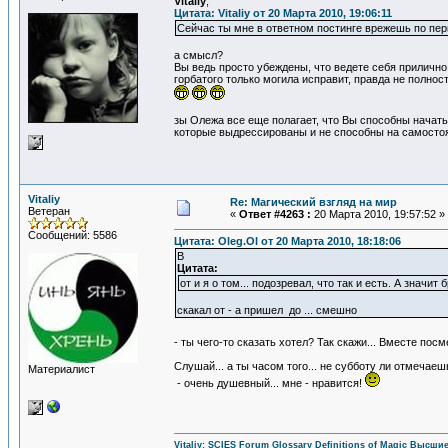
Vitaliy
,
Цитата: Vitaliy от 20 Марта 2010, 19:06:11
Сейчас ты мне в ответном постинге врежешь по перв
а смысл?
Вы ведь просто убеждены, что ведете себя прилично, 
горбатого только могила исправит, правда не полнос
зы Олежа все еще полагает, что Вы способны начать 
которые выдрессированы и не способны на самосто
Vitaliy
Re: Магический взгляд на мир
Ветеран
«
Ответ #4263 :
20 Марта 2010, 19:57:52 »
Сообщений: 5586
Цитата: Oleg.Ol от 20 Марта 2010, 18:18:06
В
Цитата:
от и я о том... подозревал, что так и есть. А значит б
скакал от - а пришел до ... смешно
- ты чего-то сказать хотел? Так скажи... Вместе пос
Слушай... а ты часом того... не субботу ли отмечаеш
Материалист
- очень душевный... мне - нравится!
Vitaliy:
SCIES Forum
Glossary
Definitions of Magic
Высшие