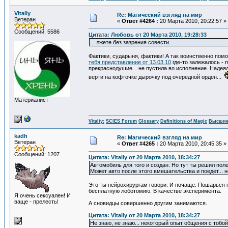
Vitaliy
Re: Магический взгляд на мир
Ветеран
«
Ответ #4264 :
20 Марта 2010, 20:22:57 »
Сообщений: 5586
Цитата: Любовь от 20 Марта 2010, 19:28:33
... лжете без зазрения совести...
Фактики, сударыня, фактики! А так воинственно пом
тебя представление от 13.03.10
где-то залежалось - 
прекраснодушие... не пустила во исполнение. Надеяла
верти на кофточке дырочку под очередной орден...
Материалист
Vitaliy:
SCIES Forum
Glossary
Definitions of Magic
Высшие
kadh
Re: Магический взгляд на мир
Ветеран
«
Ответ #4265 :
20 Марта 2010, 20:45:35 »
Сообщений: 1207
Цитата: Vitaliy от 20 Марта 2010, 18:34:27
Автомобиль для того и создан. Но тут ты решил пол
Может авто после этого вмешательства и поедет... н
Это ты нейрохирургам говори. И почаще. Пошарься п
бесплатную лоботомию. В качестве эксперимента.
Я очень сексуален! И
ваще - прелесть!
А сновидцы совершенно другим занимаются.
Цитата: Vitaliy от 20 Марта 2010, 18:34:27
Не знаю, не знаю... некоторый опыт общения с тобой