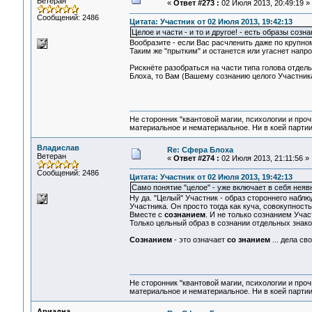
Ветеран
«
Ответ #273 :
02 Июля 2013, 20:49:19 »
Сообщений: 2486
Цитата: Участник от 02 Июля 2013, 19:42:13
Целое и части - и то и другое! - есть образы созна
Вообразите - если Вас расчленить даже по крупном
Таким же "прытким" и останется или угаснет напр
Рискнёте разобраться на части типа голова отдел
Блоха, то Вам (Вашему сознанию целого Участника
Не сторонник "квантовой магии, психологии и проч
материальное и нематериальное. Ни в коей партии
Владислав
Re: Сфера Блоха
Ветеран
«
Ответ #274 :
02 Июля 2013, 21:11:56 »
Сообщений: 2486
Цитата: Участник от 02 Июля 2013, 19:42:13
Само понятие "целое" - уже включает в себя неявн
Ну да. "Целый" Участник - образ стороннего наблю
Участника. Он просто тогда как куча, совокупность
Вместе с
сознанием
. И не только сознанием Уча
Только цельный образ в сознании отдельных знако
Сознанием
- это означает
со знанием
... дела св
Не сторонник "квантовой магии, психологии и проч
материальное и нематериальное. Ни в коей партии
Ариадна