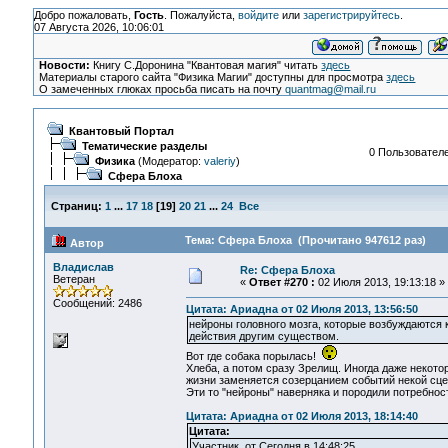
Добро пожаловать,
Гость
. Пожалуйста,
войдите
или
зарегистрируйтесь
.
07 Августа 2026, 10:06:01
Новости:
Книгу С.Доронина "Квантовая магия" читать
здесь
Материалы старого сайта "Физика Магии" доступны для просмотра
здесь
О замеченных глюках просьба писать на почту
quantmag@mail.ru
Квантовый Портал
Тематические разделы
0 Пользователе
Физика
(Модератор:
valeriy
)
Сфера Блоха
Страниц:
1
...
17
18
[
19
]
20
21
...
24
Все
Тема: Сфера Блоха (Прочитано 947612 раз)
Автор
Владислав
Re: Сфера Блоха
Ветеран
«
Ответ #270 :
02 Июля 2013, 19:13:18 »
Сообщений: 2486
Цитата: Ариадна от 02 Июля 2013, 13:56:50
нейроны головного мозга, которые возбуждаются 
действия другим существом.
Вот где собака порылась!
Хлеба, а потом сразу Зрелищ. Иногда даже некото
жизни заменяется созерцанием событий некой сце
Эти то "нейроны" наверняка и породили потребност
Цитата: Ариадна от 02 Июля 2013, 18:14:40
Цитата:
Участник, от Сегодня в 14:48:25