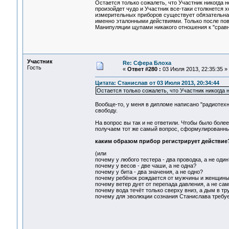
Остается только сожалеть, что Участник никогда 
произойдет чудо и Участник все-таки столкнется хо
измерительных приборов существует обязательна
именно эталонными действиями. Только после пов
Манипуляции щупами никакого отношения к "сравн
Участник
Re: Сфера Блоха
Гость
«
Ответ #280 :
03 Июля 2013, 22:35:35 »
Цитата: Станислав от 03 Июля 2013, 20:34:44
Остается только сожалеть, что Участник никогда 
Вообще-то, у меня в дипломе написано "радиотехни
свободу.
На вопрос вы так и не ответили. Чтобы было более 
получаем тот же самый вопрос, сформулированны
каким образом прибор регистрирует действие
(или
почему у любого тестера - два проводка, а не один
почему у весов - две чаши, а не одна?
почему у бита - два значения, а не одно?
почему ребёнок рождается от мужчины и женщины,
почему ветер дует от перепада давления, а не сам
почему вода течёт только сверху вниз, а дым в тр
почему для эволюции сознания Станислава требует