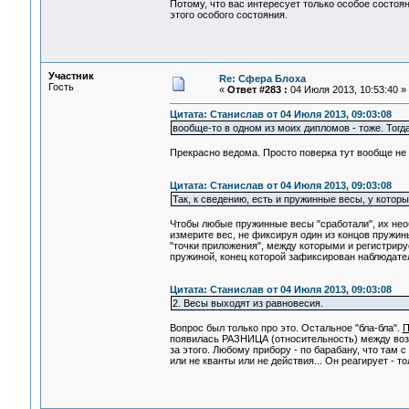
Потому, что вас интересует только особое состо
этого особого состояния.
Участник
Re: Сфера Блоха
Гость
«
Ответ #283 :
04 Июля 2013, 10:53:40 »
Цитата: Станислав от 04 Июля 2013, 09:03:08
вообще-то в одном из моих дипломов - тоже. Тогд
Прекрасно ведома. Просто поверка тут вообще не
Цитата: Станислав от 04 Июля 2013, 09:03:08
Так, к сведению, есть и пружинные весы, у которы
Чтобы любые пружинные весы "сработали", их необх
измерите вес, не фиксируя один из концов пружин
"точки приложения", между которыми и регистрируе
пружиной, конец которой зафиксирован наблюдателе
Цитата: Станислав от 04 Июля 2013, 09:03:08
2. Весы выходят из равновесия.
Вопрос был только про это. Остальное "бла-бла".
появилась РАЗНИЦА (относительность) между возде
за этого. Любому прибору - по барабану, что там с
или не кванты или не действия... Он реагирует - т