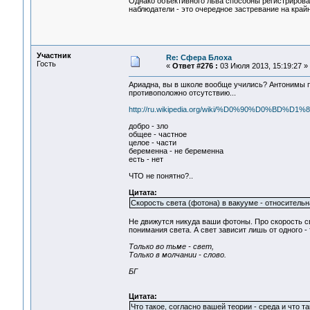
Однако объективного льва способны регистрироват
наблюдатели - это очередное застревание на край
Участник
Re: Сфера Блоха
Гость
«
Ответ #276 :
03 Июля 2013, 15:19:27 »
Ариадна, вы в школе вообще учились? Антонимы пр
противоположно отсутствию...
http://ru.wikipedia.org/wiki/%D0%90%D0%
добро - зло
общее - частное
целое - части
беременна - не беременна
есть - нет
ЧТО не понятно?..
Цитата:
Скорость света (фотона) в вакууме - относительн
Не движутся никуда ваши фотоны. Про скорость св
понимания света. А свет зависит лишь от одного - 
Только во тьме - свет,
Только в молчании - слово.
БГ
Цитата:
Что такое, согласно вашей теории - среда и что та