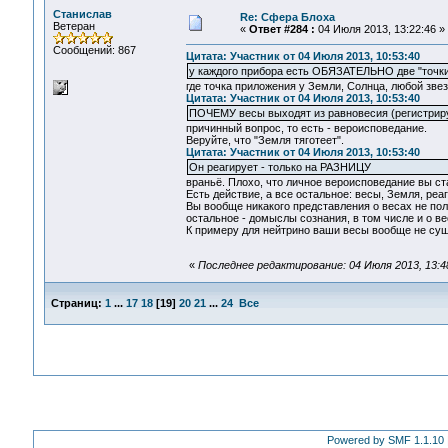
Станислав
Re: Сфера Блоха
Ветеран
«
Ответ #284 :
04 Июля 2013, 13:22:46 »
Сообщений: 867
Цитата: Участник от 04 Июля 2013, 10:53:40
у каждого прибора есть ОБЯЗАТЕЛЬНО две "точк
где точка приложения у Земли, Солнца, любой звезд
Цитата: Участник от 04 Июля 2013, 10:53:40
ПОЧЕМУ весы выходят из равновесия (регистрир
причинный вопрос, то есть - вероисповедание.
Веруйте, что "Земля тяготеет".
Цитата: Участник от 04 Июля 2013, 10:53:40
Он реагирует - только на РАЗНИЦУ
враньё. Плохо, что личное вероисповедание вы с
Есть действие, а все остальное: весы, Земля, реаги
Вы вообще никакого представления о весах не полу
остальное - домыслы сознания, в том числе и о ве
К примеру для нейтрино ваши весы вообще не сущ
«
Последнее редактирование: 04 Июля 2013, 13:
Страниц:
1
...
17
18
[
19
]
20
21
...
24
Все
Powered by SMF 1.1.10