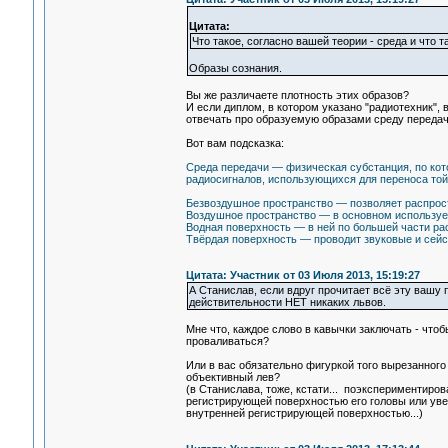
Цитата:
Что такое, согласно вашей теории - среда и что т
Образы сознания.
Вы же различаете плотность этих образов?
И если диплом, в котором указано "радиотехник",
отвечать про образуемую образами среду передач
Вот вам подсказка:
Cреда передачи — физическая субстанция, по кот
радиосигналов, использующихся для переноса той
Безвоздушное пространство — позволяет распрост
Воздушное пространство — в основном используе
Водная поверхность — в ней по большей части ра
Твёрдая поверхность — проводит звуковые и сей
Цитата: Участник от 03 Июля 2013, 15:19:27
А Станислав, если вдруг прочитает всё эту вашу 
действительности НЕТ никаких львов.
Мне что, каждое слово в кавычки заключать - что
проваливаться?
Или в вас обязательно фигуркой того вырезанного 
объективный лев?
(в Станислава, тоже, кстати... поэкспериментиров
регистрирующей поверхностью его головы или уве
внутренней регистрирующей поверхностью...)