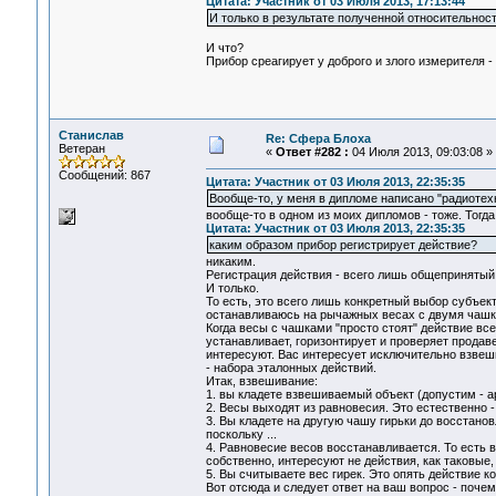
Цитата: Участник от 03 Июля 2013, 17:13:44
И только в результате полученной относительност
И что?
Прибор среагирует у доброго и злого измерителя -
Станислав
Re: Сфера Блоха
Ветеран
«
Ответ #282 :
04 Июля 2013, 09:03:08 »
Сообщений: 867
Цитата: Участник от 03 Июля 2013, 22:35:35
Вообще-то, у меня в дипломе написано "радиотех
вообще-то в одном из моих дипломов - тоже. Тогда
Цитата: Участник от 03 Июля 2013, 22:35:35
каким образом прибор регистрирует действие?
никаким.
Регистрация действия - всего лишь общепринятый
И только.
То есть, это всего лишь конкретный выбор субъек
останавливаюсь на рычажных весах с двумя чашкам
Когда весы с чашками "просто стоят" действие все
устанавливает, горизонтирует и проверяет продавец
интересуют. Вас интересует исключительно взвеши
- набора эталонных действий.
Итак, взвешивание:
1. вы кладете взвешиваемый объект (допустим - арб
2. Весы выходят из равновесия. Это естественно -
3. Вы кладете на другую чашу гирьки до восстано
поскольку ...
4. Равновесие весов восстанавливается. То есть
собственно, интересуют не действия, как таковые
5. Вы считываете вес гирек. Это опять действие ко
Вот отсюда и следует ответ на ваш вопрос - почему