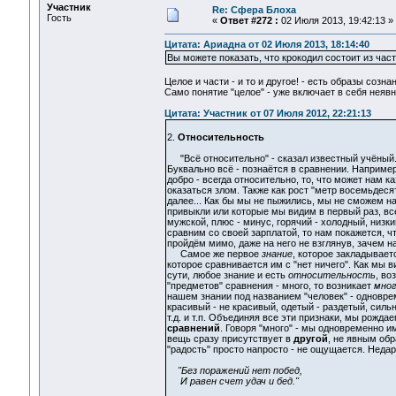
Участник
Re: Сфера Блоха
Гость
«
Ответ #272 :
02 Июля 2013, 19:42:13 »
Цитата: Ариадна от 02 Июля 2013, 18:14:40
Вы можете показать, что крокодил состоит из час
Целое и части - и то и другое! - есть образы созна
Само понятие "целое" - уже включает в себя неявно
Цитата: Участник от 07 Июля 2012, 22:21:13
2.
Относительность
"Всё относительно" - сказал известный учёный. Ч
Буквально всё - познаётся в сравнении. Наприме
добро - всегда относительно, то, что может нам 
оказаться злом. Также как рост "метр восемьдесят
далее... Как бы мы не пыжились, мы не сможем на
привыкли или которые мы видим в первый раз, вс
мужской, плюс - минус, горячий - холодный, низки
сравним со своей зарплатой, то нам покажется, ч
пройдём мимо, даже на него не взглянув, зачем н
Самое же первое
знание
, которое закладывает
которое сравнивается им с "нет ничего". Как мы 
сути, любое знание и есть
относительность
, во
"предметов" сравнения - много, то возникает
мног
нашем знании под названием "человек" - одновре
красивый - не красивый, одетый - раздетый, сильны
т.д. и т.п. Объединяя все эти признаки, мы рожд
сравнений
. Говоря "много" - мы одновременно и
вещь сразу присутствует в
другой
, не явным обр
"радость" просто напросто - не ощущается. Недар
"Без поражений нет побед,
И равен счет удач и бед."