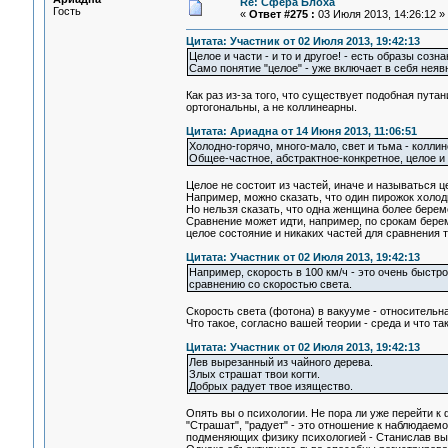
Re: Сфера Блоха
Гость
«
Ответ #275 :
03 Июля 2013, 14:26:12 »
Цитата: Участник от 02 Июля 2013, 19:42:13
Целое и части - и то и другое! - есть образы созна
Само понятие "целое" - уже включает в себя неявн
Как раз из-за того, что существует подобная пута
ортогональны, а не коллинеарны.
Цитата: Ариадна от 14 Июня 2013, 11:06:51
Холодно-горячо, много-мало, свет и тьма - колли
Общее-частное, абстрактное-конкретное, целое и 
Целое не состоит из частей, иначе и называться ц
Например, можно сказать, что один пирожок холод
Но нельзя сказать, что одна женщина более беремен
Сравнение может идти, например, по срокам берем
целое состояние и никаких частей для сравнения т
Цитата: Участник от 02 Июля 2013, 19:42:13
Например, скорость в 100 км/ч - это очень быстр
сравнению со скоростью света.
Скорость света (фотона) в вакууме - относительн
Что такое, согласно вашей теории - среда и что та
Цитата: Участник от 02 Июля 2013, 19:42:13
Лев вырезанный из чайного дерева.
Злых страшат твои когти.
Добрых радует твое изящество.
Опять вы о психологии. Не пора ли уже перейти к
"Страшат", "радует" - это отношение к наблюдаем
подменяющих физику психологией - Станислав вы