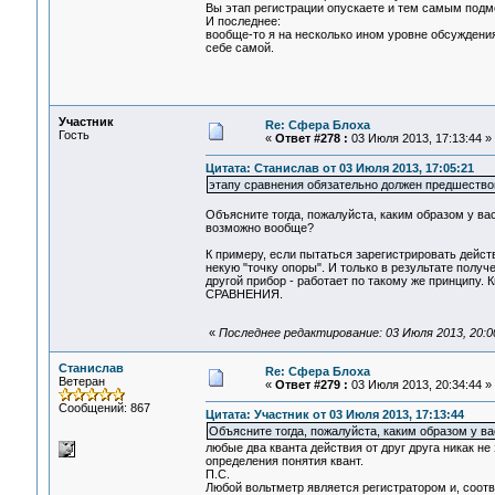
Вы этап регистрации опускаете и тем самым подм
И последнее:
вообще-то я на несколько ином уровне обсуждения
себе самой.
Участник
Re: Сфера Блоха
Гость
«
Ответ #278 :
03 Июля 2013, 17:13:44 »
Цитата: Станислав от 03 Июля 2013, 17:05:21
этапу сравнения обязательно должен предшествов
Объясните тогда, пожалуйста, каким образом у ва
возможно вообще?
К примеру, если пытаться зарегистрировать дейст
некую "точку опоры". И только в результате полу
другой прибор - работает по такому же принц
СРАВНЕНИЯ.
«
Последнее редактирование: 03 Июля 2013, 20:0
Станислав
Re: Сфера Блоха
Ветеран
«
Ответ #279 :
03 Июля 2013, 20:34:44 »
Сообщений: 867
Цитата: Участник от 03 Июля 2013, 17:13:44
Объясните тогда, пожалуйста, каким образом у ва
любые два кванта действия от друг друга никак не
определения понятия квант.
П.С.
Любой вольтметр является регистратором и, соотв