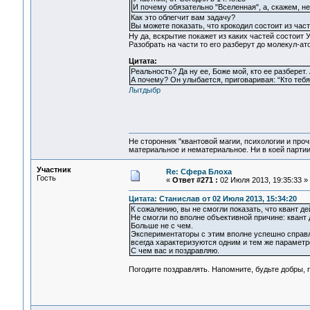
И почему обязательно "Вселенная", а, скажем, не
Как это облегчит вам задачу?
Вы можете показать, что крокодил состоит из час
Ну да, вскрытие покажет из каких частей состоит 
Разобрать на части то его разберут до молекул-ат
Цитата:
Реальность? Да ну ее, Боже мой, кто ее разберет. 
А почему? Он улыбается, приговаривая: “Кто тебя
Лытдыбр
Не сторонник "квантовой магии, психологии и проч
материальное и нематериальное. Ни в коей партии
Участник
Re: Сфера Блоха
Гость
«
Ответ #271 :
02 Июля 2013, 19:35:33 »
Цитата: Станислав от 02 Июля 2013, 15:34:20
К сожалению, вы не смогли показать, что квант 
Не смогли по вполне объективной причине: квант 
Больше не с чем.
Экспериментаторы с этим вполне успешно справляю
всегда характеризуются одним и тем же параметр
С чем вас и поздравляю.
Погодите поздравлять. Напомните, будьте добры,