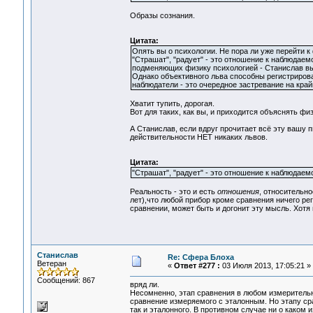
Образы сознания.
Цитата:
Опять вы о психологии. Не пора ли уже перейти к
"Страшат", "радует" - это отношение к наблюдаем
подменяющих физику психологией - Станислав вы
Однако объективного льва способны регистрирова
наблюдатели - это очередное застревание на край
Хватит тупить, дорогая.
Вот для таких, как вы, и приходится объяснять ф
А Станислав, если вдруг прочитает всё эту вашу 
действительности НЕТ никаких львов.
Цитата:
"Страшат", "радует" - это отношение к наблюдаем
Реальность - это и есть
отношения
, относительно
лет),что любой прибор кроме сравнения ничего ре
сравнении, может быть и догонит эту мысль. Хотя 
Станислав
Re: Сфера Блоха
Ветеран
«
Ответ #277 :
03 Июля 2013, 17:05:21 »
Сообщений: 867
вряд ли.
Несомненно, этап сравнения в любом измерительн
сравнение измеряемого с эталонным. Но этапу ср
так и эталонного. В противном случае ни о каком 