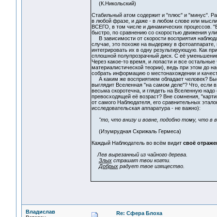
(К.Никольский)
Стабильный атом содержит и "плюс" и "минус". Рас
в любой фразе, и даже - в любом слове или мысли
ВСЕГО, в том числе и динамических процессов. "Б
быстро, по сравнению со скоростью движения улит
В зависимости от скорости восприятия наблюдате
случае, это похоже на выдержку в фотоаппарате,
интегрировать их в одну результирующую. Как пр
сплошной полупрозрачный диск. С её уменьшением
Через какое-то время, и лопасти и все остальны
материалистической теории), ведь при этом до н
собрать информацию о местонахождении и качест
А каким же восприятием обладает человек? Быс
выглядит Вселенная "на самом деле"? Что, если 
весьма скоротечна, и глядеть на Вселенную надо 
превосходящей её возраст? Вне сомнения, "карт
от самого Наблюдателя, его сравнительных эталон
исследовательская аппаратура - не важно):
"то, что внизу и вовне, подобно тому, что в выс
(Изумрудная Скрижаль Гермеса)
Каждый Наблюдатель во всём видит
своё отраже
Лев вырезанный из чайного дерева.
Злых
страшат твои когти.
Добрых
радует твое изящество.
Владислав
Re: Сфера Блоха