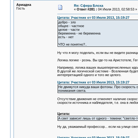
Ариадна
Re: Сфера Блоха
Гость
«
Ответ #281 :
04 Июля 2013, 02:58:53 »
Цитата: Участник от 03 Июля 2013, 15:19:27
добро - зло
общее - частное
целое - части
беременна - не беременна
есть - нет
ЧТО не понятно?..
Ну что я могу поделать, если вы не видите разниц
Логика логике - рознь. Вы где-то на Аристотеле, Ге
Например, логика ваших вышеперечисленных идоло
В другой же логической системе - Вселенная будет
интерпретацией одного и того же целого.
Цитата: Участник от 03 Июля 2013, 15:19:27
Не движутся никуда ваши фотоны. Про скорость св
понимания света.
Отсутствие движения не отменяет наличие скорост
скорости источника и наблюдателя, т.е. она в любо
Цитата:
А свет зависит лишь от одного - темени: "светло-т
Ну да, уважаемый профессор... если на улице свет
Цитата: Участник от 03 Июля 2013, 15:19:27