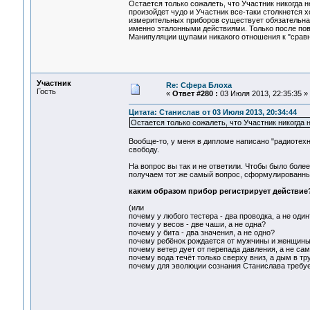
Остается только сожалеть, что Участник никогда 
произойдет чудо и Участник все-таки столкнется хо
измерительных приборов существует обязательна
именно эталонными действиями. Только после пов
Манипуляции щупами никакого отношения к "сравн
Участник
Re: Сфера Блоха
Гость
«
Ответ #280 :
03 Июля 2013, 22:35:35 »
Цитата: Станислав от 03 Июля 2013, 20:34:44
Остается только сожалеть, что Участник никогда 
Вообще-то, у меня в дипломе написано "радиотехни
свободу.
На вопрос вы так и не ответили. Чтобы было более 
получаем тот же самый вопрос, сформулированны
каким образом прибор регистрирует действие
(или
почему у любого тестера - два проводка, а не один
почему у весов - две чаши, а не одна?
почему у бита - два значения, а не одно?
почему ребёнок рождается от мужчины и женщины,
почему ветер дует от перепада давления, а не сам
почему вода течёт только сверху вниз, а дым в тр
почему для эволюции сознания Станислава требует