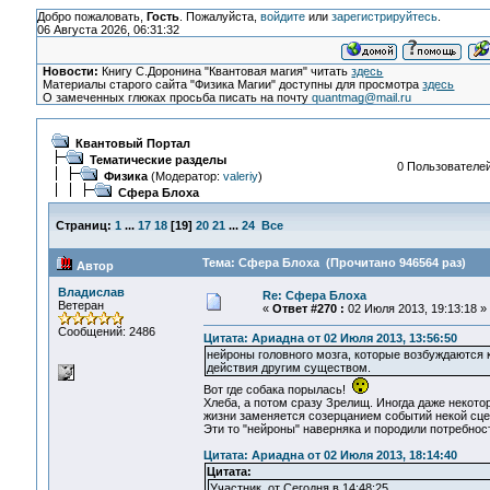
Добро пожаловать,
Гость
. Пожалуйста,
войдите
или
зарегистрируйтесь
.
06 Августа 2026, 06:31:32
Новости:
Книгу С.Доронина "Квантовая магия" читать
здесь
Материалы старого сайта "Физика Магии" доступны для просмотра
здесь
О замеченных глюках просьба писать на почту
quantmag@mail.ru
Квантовый Портал
Тематические разделы
0 Пользователей
Физика
(Модератор:
valeriy
)
Сфера Блоха
Страниц:
1
...
17
18
[
19
]
20
21
...
24
Все
Тема: Сфера Блоха (Прочитано 946564 раз)
Автор
Владислав
Re: Сфера Блоха
Ветеран
«
Ответ #270 :
02 Июля 2013, 19:13:18 »
Сообщений: 2486
Цитата: Ариадна от 02 Июля 2013, 13:56:50
нейроны головного мозга, которые возбуждаются 
действия другим существом.
Вот где собака порылась!
Хлеба, а потом сразу Зрелищ. Иногда даже некото
жизни заменяется созерцанием событий некой сце
Эти то "нейроны" наверняка и породили потребност
Цитата: Ариадна от 02 Июля 2013, 18:14:40
Цитата:
Участник, от Сегодня в 14:48:25