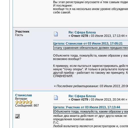
Вы этап регистрации опускаете и тем самым подм
И последнее:
вообще-то я на несколько ином уровне обсуждения
себе самой.
Участник
Re: Сфера Блоха
Гость
«
Ответ #278 :
03 Июля 2013, 17:13:44 »
Цитата: Станислав от 03 Июля 2013, 17:05:21
этапу сравнения обязательно должен предшествов
Объясните тогда, пожалуйста, каким образом у ва
возможно вообще?
К примеру, если пытаться зарегистрировать дейст
некую "точку опоры". И только в результате полу
другой прибор - работает по такому же принц
СРАВНЕНИЯ.
«
Последнее редактирование: 03 Июля 2013, 20:0
Станислав
Re: Сфера Блоха
Ветеран
«
Ответ #279 :
03 Июля 2013, 20:34:44 »
Сообщений: 867
Цитата: Участник от 03 Июля 2013, 17:13:44
Объясните тогда, пожалуйста, каким образом у ва
любые два кванта действия от друг друга никак не
определения понятия квант.
П.С.
Любой вольтметр является регистратором и, соотв