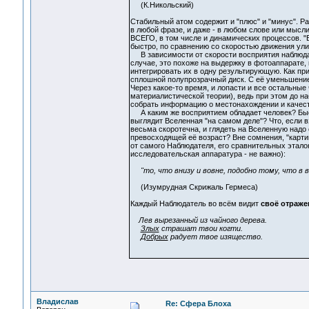
(К.Никольский)
Стабильный атом содержит и "плюс" и "минус". Рас
в любой фразе, и даже - в любом слове или мысли
ВСЕГО, в том числе и динамических процессов. "Б
быстро, по сравнению со скоростью движения улит
В зависимости от скорости восприятия наблюдате
случае, это похоже на выдержку в фотоаппарате,
интегрировать их в одну результирующую. Как пр
сплошной полупрозрачный диск. С её уменьшением
Через какое-то время, и лопасти и все остальны
материалистической теории), ведь при этом до н
собрать информацию о местонахождении и качест
А каким же восприятием обладает человек? Быс
выглядит Вселенная "на самом деле"? Что, если 
весьма скоротечна, и глядеть на Вселенную надо 
превосходящей её возраст? Вне сомнения, "карт
от самого Наблюдателя, его сравнительных эталон
исследовательская аппаратура - не важно):
"то, что внизу и вовне, подобно тому, что в выс
(Изумрудная Скрижаль Гермеса)
Каждый Наблюдатель во всём видит
своё отраже
Лев вырезанный из чайного дерева.
Злых
страшат твои когти.
Добрых
радует твое изящество.
Владислав
Re: Сфера Блоха