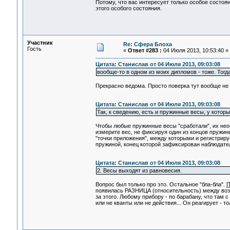
Потому, что вас интересует только особое состо
этого особого состояния.
Участник
Re: Сфера Блоха
Гость
«
Ответ #283 :
04 Июля 2013, 10:53:40 »
Цитата: Станислав от 04 Июля 2013, 09:03:08
вообще-то в одном из моих дипломов - тоже. Тогд
Прекрасно ведома. Просто поверка тут вообще не
Цитата: Станислав от 04 Июля 2013, 09:03:08
Так, к сведению, есть и пружинные весы, у которы
Чтобы любые пружинные весы "сработали", их необх
измерите вес, не фиксируя один из концов пружин
"точки приложения", между которыми и регистрируе
пружиной, конец которой зафиксирован наблюдателе
Цитата: Станислав от 04 Июля 2013, 09:03:08
2. Весы выходят из равновесия.
Вопрос был только про это. Остальное "бла-бла".
появилась РАЗНИЦА (относительность) между возде
за этого. Любому прибору - по барабану, что там с
или не кванты или не действия... Он реагирует - т