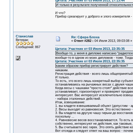
Цитата: Участник от 03 Июля 2013, 17:13:44
И только в результате полученной относительност
И что?
Прибор среагирует у доброго и злого измерителя -
Станислав
Re: Сфера Блоха
Ветеран
«
Ответ #282 :
04 Июля 2013, 09:03:08 »
Сообщений: 867
Цитата: Участник от 03 Июля 2013, 22:35:35
Вообще-то, у меня в дипломе написано "радиотех
вообще-то в одном из моих дипломов - тоже. Тогда
Цитата: Участник от 03 Июля 2013, 22:35:35
каким образом прибор регистрирует действие?
никаким.
Регистрация действия - всего лишь общепринятый
И только.
То есть, это всего лишь конкретный выбор субъек
останавливаюсь на рычажных весах с двумя чашкам
Когда весы с чашками "просто стоят" действие все
устанавливает, горизонтирует и проверяет продавец
интересуют. Вас интересует исключительно взвеши
- набора эталонных действий.
Итак, взвешивание:
1. вы кладете взвешиваемый объект (допустим - арб
2. Весы выходят из равновесия. Это естественно -
3. Вы кладете на другую чашу гирьки до восстано
поскольку ...
4. Равновесие весов восстанавливается. То есть
собственно, интересуют не действия, как таковые
5. Вы считываете вес гирек. Это опять действие ко
Вот отсюда и следует ответ на ваш вопрос - почему