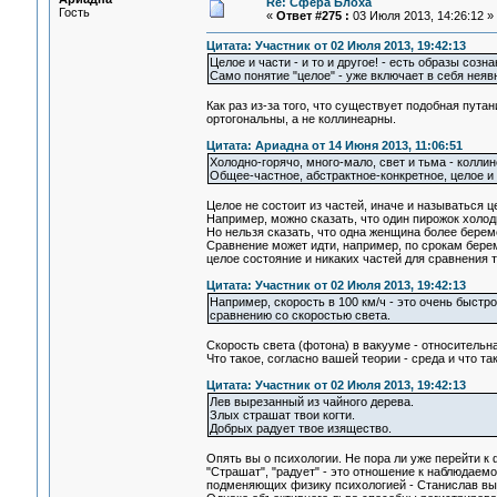
Re: Сфера Блоха
Гость
«
Ответ #275 :
03 Июля 2013, 14:26:12 »
Цитата: Участник от 02 Июля 2013, 19:42:13
Целое и части - и то и другое! - есть образы созна
Само понятие "целое" - уже включает в себя неявн
Как раз из-за того, что существует подобная пута
ортогональны, а не коллинеарны.
Цитата: Ариадна от 14 Июня 2013, 11:06:51
Холодно-горячо, много-мало, свет и тьма - колли
Общее-частное, абстрактное-конкретное, целое и 
Целое не состоит из частей, иначе и называться ц
Например, можно сказать, что один пирожок холод
Но нельзя сказать, что одна женщина более беремен
Сравнение может идти, например, по срокам берем
целое состояние и никаких частей для сравнения т
Цитата: Участник от 02 Июля 2013, 19:42:13
Например, скорость в 100 км/ч - это очень быстр
сравнению со скоростью света.
Скорость света (фотона) в вакууме - относительн
Что такое, согласно вашей теории - среда и что та
Цитата: Участник от 02 Июля 2013, 19:42:13
Лев вырезанный из чайного дерева.
Злых страшат твои когти.
Добрых радует твое изящество.
Опять вы о психологии. Не пора ли уже перейти к
"Страшат", "радует" - это отношение к наблюдаем
подменяющих физику психологией - Станислав вы