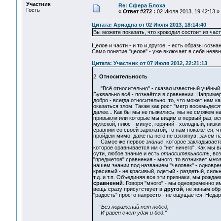
Участник
Re: Сфера Блоха
Гость
«
Ответ #272 :
02 Июля 2013, 19:42:13 »
Цитата: Ариадна от 02 Июля 2013, 18:14:40
Вы можете показать, что крокодил состоит из час
Целое и части - и то и другое! - есть образы созна
Само понятие "целое" - уже включает в себя неявно
Цитата: Участник от 07 Июля 2012, 22:21:13
2.
Относительность
"Всё относительно" - сказал известный учёный. Ч
Буквально всё - познаётся в сравнении. Наприме
добро - всегда относительно, то, что может нам 
оказаться злом. Также как рост "метр восемьдесят
далее... Как бы мы не пыжились, мы не сможем на
привыкли или которые мы видим в первый раз, вс
мужской, плюс - минус, горячий - холодный, низки
сравним со своей зарплатой, то нам покажется, ч
пройдём мимо, даже на него не взглянув, зачем н
Самое же первое
знание
, которое закладывает
которое сравнивается им с "нет ничего". Как мы 
сути, любое знание и есть
относительность
, во
"предметов" сравнения - много, то возникает
мног
нашем знании под названием "человек" - одновре
красивый - не красивый, одетый - раздетый, сильны
т.д. и т.п. Объединяя все эти признаки, мы рожд
сравнений
. Говоря "много" - мы одновременно и
вещь сразу присутствует в
другой
, не явным обр
"радость" просто напросто - не ощущается. Недар
"Без поражений нет побед,
И равен счет удач и бед."