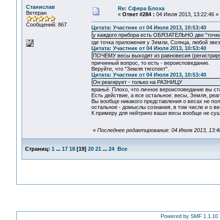
Станислав
Re: Сфера Блоха
Ветеран
«
Ответ #284 :
04 Июля 2013, 13:22:46 »
Сообщений: 867
Цитата: Участник от 04 Июля 2013, 10:53:40
у каждого прибора есть ОБЯЗАТЕЛЬНО две "точк
где точка приложения у Земли, Солнца, любой звезд
Цитата: Участник от 04 Июля 2013, 10:53:40
ПОЧЕМУ весы выходят из равновесия (регистрир
причинный вопрос, то есть - вероисповедание.
Веруйте, что "Земля тяготеет".
Цитата: Участник от 04 Июля 2013, 10:53:40
Он реагирует - только на РАЗНИЦУ
враньё. Плохо, что личное вероисповедание вы с
Есть действие, а все остальное: весы, Земля, реаги
Вы вообще никакого представления о весах не полу
остальное - домыслы сознания, в том числе и о ве
К примеру для нейтрино ваши весы вообще не сущ
«
Последнее редактирование: 04 Июля 2013, 13:
Страниц:
1
...
17
18
[
19
]
20
21
...
24
Все
Powered by SMF 1.1.10