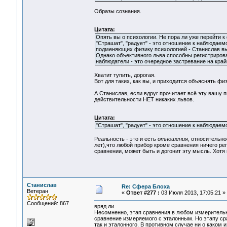
Образы сознания.
Цитата:
Опять вы о психологии. Не пора ли уже перейти к
"Страшат", "радует" - это отношение к наблюдаем
подменяющих физику психологией - Станислав вы
Однако объективного льва способны регистрирова
наблюдатели - это очередное застревание на край
Хватит тупить, дорогая.
Вот для таких, как вы, и приходится объяснять ф
А Станислав, если вдруг прочитает всё эту вашу 
действительности НЕТ никаких львов.
Цитата:
"Страшат", "радует" - это отношение к наблюдаем
Реальность - это и есть
отношения
, относительно
лет),что любой прибор кроме сравнения ничего ре
сравнении, может быть и догонит эту мысль. Хотя 
Станислав
Re: Сфера Блоха
Ветеран
«
Ответ #277 :
03 Июля 2013, 17:05:21 »
Сообщений: 867
вряд ли.
Несомненно, этап сравнения в любом измерительн
сравнение измеряемого с эталонным. Но этапу ср
так и эталонного. В противном случае ни о каком 