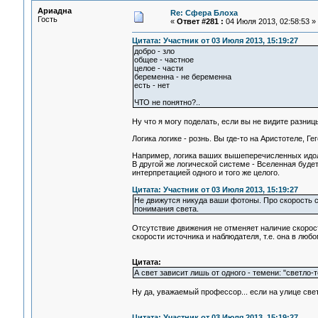
Ариадна
Re: Сфера Блоха
Гость
«
Ответ #281 :
04 Июля 2013, 02:58:53 »
Цитата: Участник от 03 Июля 2013, 15:19:27
добро - зло
общее - частное
целое - части
беременна - не беременна
есть - нет
ЧТО не понятно?..
Ну что я могу поделать, если вы не видите разниц
Логика логике - рознь. Вы где-то на Аристотеле, Ге
Например, логика ваших вышеперечисленных идоло
В другой же логической системе - Вселенная будет
интерпретацией одного и того же целого.
Цитата: Участник от 03 Июля 2013, 15:19:27
Не движутся никуда ваши фотоны. Про скорость св
понимания света.
Отсутствие движения не отменяет наличие скорост
скорости источника и наблюдателя, т.е. она в любо
Цитата:
А свет зависит лишь от одного - темени: "светло-т
Ну да, уважаемый профессор... если на улице свет
Цитата: Участник от 03 Июля 2013, 15:19:27