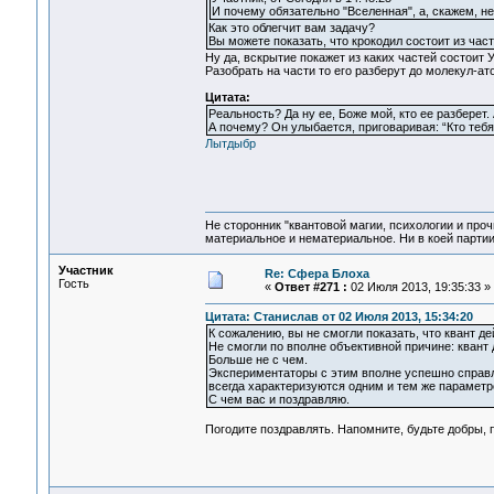
И почему обязательно "Вселенная", а, скажем, не
Как это облегчит вам задачу?
Вы можете показать, что крокодил состоит из час
Ну да, вскрытие покажет из каких частей состоит 
Разобрать на части то его разберут до молекул-ат
Цитата:
Реальность? Да ну ее, Боже мой, кто ее разберет. 
А почему? Он улыбается, приговаривая: “Кто тебя
Лытдыбр
Не сторонник "квантовой магии, психологии и проч
материальное и нематериальное. Ни в коей партии
Участник
Re: Сфера Блоха
Гость
«
Ответ #271 :
02 Июля 2013, 19:35:33 »
Цитата: Станислав от 02 Июля 2013, 15:34:20
К сожалению, вы не смогли показать, что квант 
Не смогли по вполне объективной причине: квант 
Больше не с чем.
Экспериментаторы с этим вполне успешно справляю
всегда характеризуются одним и тем же параметр
С чем вас и поздравляю.
Погодите поздравлять. Напомните, будьте добры,