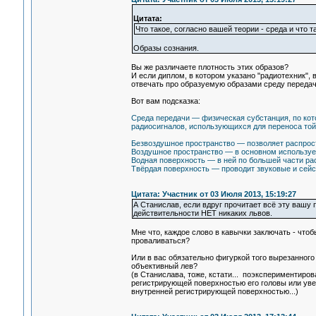
Цитата:
Что такое, согласно вашей теории - среда и что т
Образы сознания.
Вы же различаете плотность этих образов?
И если диплом, в котором указано "радиотехник",
отвечать про образуемую образами среду передач
Вот вам подсказка:
Cреда передачи — физическая субстанция, по кот
радиосигналов, использующихся для переноса той
Безвоздушное пространство — позволяет распрост
Воздушное пространство — в основном используе
Водная поверхность — в ней по большей части ра
Твёрдая поверхность — проводит звуковые и сей
Цитата: Участник от 03 Июля 2013, 15:19:27
А Станислав, если вдруг прочитает всё эту вашу 
действительности НЕТ никаких львов.
Мне что, каждое слово в кавычки заключать - что
проваливаться?
Или в вас обязательно фигуркой того вырезанного 
объективный лев?
(в Станислава, тоже, кстати... поэкспериментиров
регистрирующей поверхностью его головы или уве
внутренней регистрирующей поверхностью...)