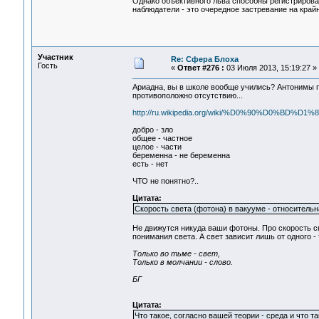
Однако объективного льва способны регистрироват
наблюдатели - это очередное застревание на край
Участник
Re: Сфера Блоха
Гость
«
Ответ #276 :
03 Июля 2013, 15:19:27 »
Ариадна, вы в школе вообще учились? Антонимы пр
противоположно отсутствию...
http://ru.wikipedia.org/wiki/%D0%90%D0%
добро - зло
общее - частное
целое - части
беременна - не беременна
есть - нет
ЧТО не понятно?..
Цитата:
Скорость света (фотона) в вакууме - относительн
Не движутся никуда ваши фотоны. Про скорость св
понимания света. А свет зависит лишь от одного - 
Только во тьме - свет,
Только в молчании - слово.
БГ
Цитата:
Что такое, согласно вашей теории - среда и что та