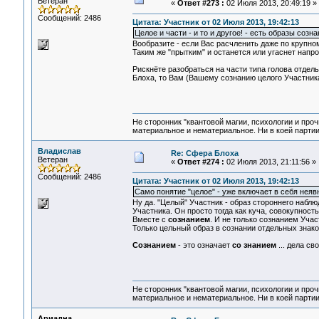
Ветеран
«
Ответ #273 :
02 Июля 2013, 20:49:19 »
Сообщений: 2486
Цитата: Участник от 02 Июля 2013, 19:42:13
Целое и части - и то и другое! - есть образы созна
Вообразите - если Вас расчленить даже по крупном
Таким же "прытким" и останется или угаснет напр
Рискнёте разобраться на части типа голова отдел
Блоха, то Вам (Вашему сознанию целого Участника
Не сторонник "квантовой магии, психологии и проч
материальное и нематериальное. Ни в коей партии
Владислав
Re: Сфера Блоха
Ветеран
«
Ответ #274 :
02 Июля 2013, 21:11:56 »
Сообщений: 2486
Цитата: Участник от 02 Июля 2013, 19:42:13
Само понятие "целое" - уже включает в себя неявн
Ну да. "Целый" Участник - образ стороннего наблю
Участника. Он просто тогда как куча, совокупность
Вместе с
сознанием
. И не только сознанием Уча
Только цельный образ в сознании отдельных знако
Сознанием
- это означает
со знанием
... дела св
Не сторонник "квантовой магии, психологии и проч
материальное и нематериальное. Ни в коей партии
Ариадна