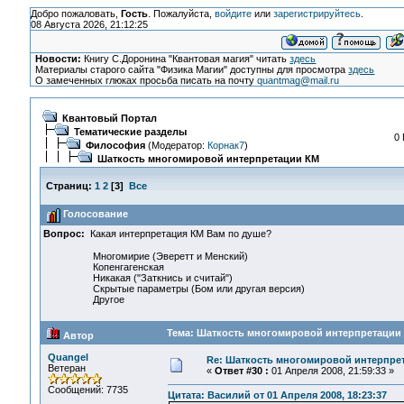
Добро пожаловать,
Гость
. Пожалуйста,
войдите
или
зарегистрируйтесь
.
08 Августа 2026, 21:12:25
Новости:
Книгу С.Доронина "Квантовая магия" читать
здесь
Материалы старого сайта "Физика Магии" доступны для просмотра
здесь
О замеченных глюках просьба писать на почту
quantmag@mail.ru
Квантовый Портал
Тематические разделы
0 
Философия
(Модератор:
Корнак7
)
Шаткость многомировой интерпретации КМ
Страниц:
1
2
[
3
]
Все
Голосование
Вопрос:
Какая интерпретация КМ Вам по душе?
Многомирие (Эверетт и Менский)
Копенгагенская
Никакая ("Заткнись и считай")
Скрытые параметры (Бом или другая версия)
Другое
Тема: Шаткость многомировой интерпретации 
Автор
Quangel
Re: Шаткость многомировой интерпре
Ветеран
«
Ответ #30 :
01 Апреля 2008, 21:59:33 »
Сообщений: 7735
Цитата: Василий от 01 Апреля 2008, 18:23:37