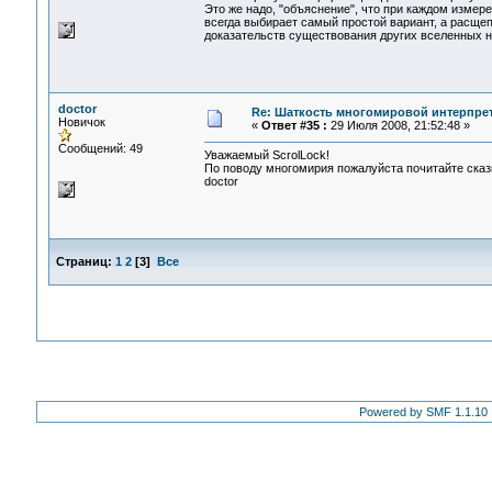
Это же надо, "объяснение", что при каждом измер
всегда выбирает самый простой вариант, а расщеп
доказательств существования других вселенных не
doctor
Re: Шаткость многомировой интерпре
Новичок
«
Ответ #35 :
29 Июля 2008, 21:52:48 »
Сообщений: 49
Уважаемый ScrolLock!
По поводу многомирия пожалуйста почитайте сказк
doctor
Страниц:
1
2
[
3
]
Все
Powered by SMF 1.1.10