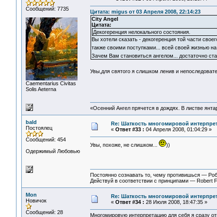
Сообщений: 7735
Цитата: migus от 03 Апреля 2008, 22:14:23
City Angel
Цитата:
Декогеренция нелокального состояния.
Вы хотели сказать - декогеренция той части сво
также своими поступками... всей своей жизнью н
Зачем Вам становиться ангелом... достаточно с
Увы,для святого я слишком ленив и непоследовате
Сaementarius Civitas
Solis Aeterna
«Осенний Ангел прячется в дождях. В листве янтарн
bald
Re: Шаткость многомировой интерпре
Постоялец
«
Ответ #33 :
04 Апреля 2008, 01:04:29 »
Сообщений: 454
Увы, похоже, не слишком...
))
Одержимый Любовью
Постоянно сознавать то, чему противишься — Ро
Действуй в соответствии с принципами — Robert 
Mon
Re: Шаткость многомировой интерпре
Новичок
«
Ответ #34 :
28 Июля 2008, 18:47:35 »
Сообщений: 28
Многомировую интерпретацию для себя я сразу от