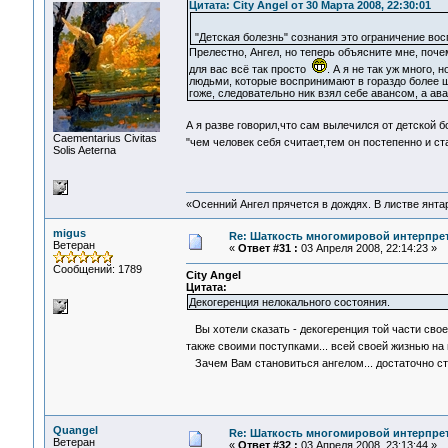
Цитата: City Angel от 30 Марта 2008, 22:30:01
"Детская болезнь" сознания это ограничение во
Прелестно, Ангел, но теперь объясните мне, поч
для вас всё так просто
. А я не так уж много,
людьми, которые воспринимают в гораздо более ши
гоже, следовательно ник взял себе авансом, а ав
А я разве говорил,что сам вылечился от детской 
Сaementarius Civitas
"чем человек себя считает,тем он постепенно и с
Solis Aeterna
«Осенний Ангел прячется в дождях. В листве янтарн
migus
Re: Шаткость многомировой интерпре
Ветеран
«
Ответ #31 :
03 Апреля 2008, 22:14:23 »
Сообщений: 1789
City Angel
Цитата:
Декогеренция нелокального состояния.
Вы хотели сказать - декогеренция той части сво
также своими поступками... всей своей жизнью н
Зачем Вам становиться ангелом... достаточно с
Quangel
Re: Шаткость многомировой интерпре
Ветеран
«
Ответ #32 :
03 Апреля 2008, 23:13:44 »