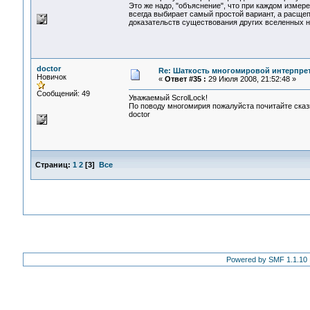
Это же надо, "объяснение", что при каждом измер
всегда выбирает самый простой вариант, а расщеп
доказательств существования других вселенных не
doctor
Re: Шаткость многомировой интерпре
Новичок
«
Ответ #35 :
29 Июля 2008, 21:52:48 »
Сообщений: 49
Уважаемый ScrolLock!
По поводу многомирия пожалуйста почитайте сказк
doctor
Страниц:
1
2
[
3
]
Все
Powered by SMF 1.1.10