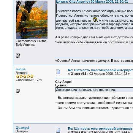
Цитата: City Angel от 30 Марта 2008, 22:30:01
"Детская болезнь" сознания это ограничение во
Прелестно, Ангел, но теперь объясните мне, поч
для вас всё так просто
. А я не так уж много,
людьми, которые воспринимают в гораздо более ши
гоже, следовательно ник взял себе авансом, а ав
А я разве говорил,что сам вылечился от детской 
Сaementarius Civitas
"чем человек себя считает,тем он постепенно и с
Solis Aeterna
«Осенний Ангел прячется в дождях. В листве янтарн
migus
Re: Шаткость многомировой интерпре
Ветеран
«
Ответ #31 :
03 Апреля 2008, 22:14:23 »
Сообщений: 1789
City Angel
Цитата:
Декогеренция нелокального состояния.
Вы хотели сказать - декогеренция той части сво
также своими поступками... всей своей жизнью н
Зачем Вам становиться ангелом... достаточно с
Quangel
Re: Шаткость многомировой интерпре
Ветеран
«
Ответ #32 :
03 Апреля 2008, 23:13:44 »