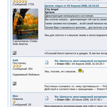
Сообщений: 7733
Цитата: migus от 03 Апреля 2008, 22:14:23
City Angel
Цитата:
Декогеренция нелокального состояния.
Вы хотели сказать - декогеренция той части сво
также своими поступками... всей своей жизнью н
Зачем Вам становиться ангелом... достаточно с
Увы,для святого я слишком ленив и непоследовате
Сaementarius Civitas
Solis Aeterna
«Осенний Ангел прячется в дождях. В листве янтарн
bald
Re: Шаткость многомировой интерпре
Постоялец
«
Ответ #33 :
04 Апреля 2008, 01:04:29 »
Сообщений: 454
Увы, похоже, не слишком...
))
Одержимый Любовью
Постоянно сознавать то, чему противишься — Ро
Действуй в соответствии с принципами — Robert 
Mon
Re: Шаткость многомировой интерпре
Новичок
«
Ответ #34 :
28 Июля 2008, 18:47:35 »
Сообщений: 28
Многомировую интерпретацию для себя я сразу от