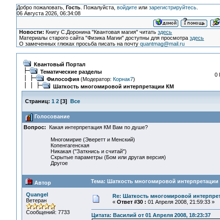
Добро пожаловать,
Гость
. Пожалуйста,
войдите
или
зарегистрируйтесь
.
06 Августа 2026, 06:34:08
Новости:
Книгу С.Доронина "Квантовая магия" читать
здесь
Материалы старого сайта "Физика Магии" доступны для просмотра
здесь
О замеченных глюках просьба писать на почту
quantmag@mail.ru
Квантовый Портал
Тематические разделы
0 
Философия
(Модератор:
Корнак7
)
Шаткость многомировой интерпретации КМ
Страниц:
1
2
[
3
]
Все
Голосование
Вопрос:
Какая интерпретация КМ Вам по душе?
Многомирие (Эверетт и Менский)
Копенгагенская
Никакая ("Заткнись и считай")
Скрытые параметры (Бом или другая версия)
Другое
Тема: Шаткость многомировой интерпретации 
Автор
Quangel
Re: Шаткость многомировой интерпре
Ветеран
«
Ответ #30 :
01 Апреля 2008, 21:59:33 »
Сообщений: 7733
Цитата: Василий от 01 Апреля 2008, 18:23:37