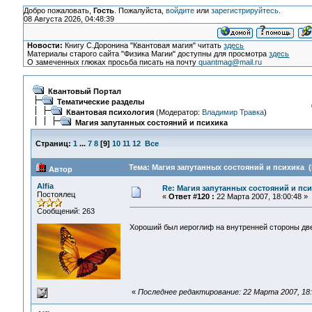
Добро пожаловать,
Гость
. Пожалуйста,
войдите
или
зарегистрируйтесь
.
08 Августа 2026, 04:48:39
Новости:
Книгу С.Доронина "Квантовая магия" читать
здесь
Материалы старого сайта "Физика Магии" доступны для просмотра
здесь
О замеченных глюках просьба писать на почту
quantmag@mail.ru
Квантовый Портал
Тематические разделы
Квантовая психология
(Модератор:
Владимир Травка
)
Магия запутанных состояний и психика
Страниц:
1
...
7
8
[
9
]
10
11
12
Все
Тема: Магия запутанных состояний и психика (
Автор
Alfia
Re: Магия запутанных состояний и пс
Постоялец
«
Ответ #120 :
22 Марта 2007, 18:00:48 »
Сообщений: 263
Хороший был иероглиф на внутренней стороны дв
«
Последнее редактирование: 22 Марта 2007, 18:2