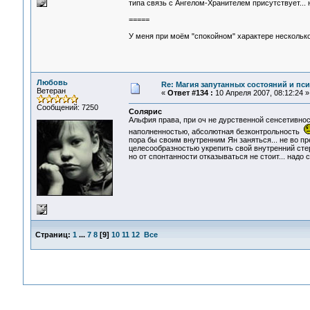
типа связь с Ангелом-Хранителем присутствует...
=====
У меня при моём "спокойном" характере несколько
Любовь
Re: Магия запутанных состояний и пс
Ветеран
«
Ответ #134 :
10 Апреля 2007, 08:12:24 »
Сообщений: 7250
Солярис
Альфия права, при оч не дурственной сенсетивно
наполненностью, абсолютная безконтрольность
пора бы своим внутренним Ян заняться... не во пре
целесообразностью укрепить свой внутренний стер
но от спонтанности отказываться не стоит... надо
Страниц:
1
...
7
8
[
9
]
10
11
12
Все