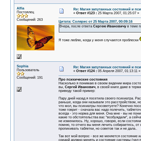
Alfia
Re: Магия запутанных состояний и пс
Постоялец
«
Ответ #123 :
25 Марта 2007, 01:25:07 »
Сообщений: 263
Цитата: Солярис от 25 Марта 2007, 00:09:16
Вчера, после ответа
Сергею Ивановичу
в теме 
Я тоже люблю, когда у меня случаются проблески
Sophia
Re: Магия запутанных состояний и пс
Пользователь
«
Ответ #124 :
05 Апреля 2007, 01:13:11 »
Сообщений: 191
Про психические состояния
Насколько я понимаю в своем видении мира состоя
вы,
Сергей Иванович
, в своей книге даже в терм
приведу такой пример:
Пару дней назад я посетила своего психиатра. Ра
раньше, когда они называли это расстройством, н
что мол, вы психиатры посоветуете? Конечно посов
тоже говрит - сначала вас надо полечить, таблето
всегда - это норма для меня. Она мне - вы не п
какие то обстоятельства вас "возбуждали", а сей
не изменилось. Ну, хорошо, говорю, если состояни
помню, то отчего вы меня лечить собираетесь, от
пропихивать таблетки, но советов так и не дала..
Так вот мой вопрос - все же меняется состояние 
средой должно менять и состояние системы (чел 