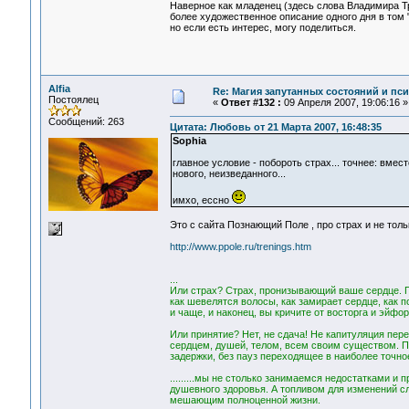
Наверное как младенец (здесь слова Владимира Т
более художественное описание одного дня в том "
но если есть интерес, могу поделиться.
Alfia
Re: Магия запутанных состояний и пс
Постоялец
«
Ответ #132 :
09 Апреля 2007, 19:06:16 »
Сообщений: 263
Цитата: Любовь от 21 Марта 2007, 16:48:35
Sophia
главное условие - побороть страх... точнее: вме
нового, неизведанного...
имхо, ессно
Это с сайта Познающий Поле , про страх и не тольк
http://www.ppole.ru/trenings.htm
...
Или страх? Страх, пронизывающий ваше сердце. 
как шевелятся волосы, как замирает сердце, как 
и чаще, и наконец, вы кричите от восторга и эйфо
Или принятие? Нет, не сдача! Не капитуляция пе
сердцем, душей, телом, всем своим существом. По
задержки, без пауз переходящее в наиболее точно
.........мы не столько занимаемся недостатками и
душевного здоровья. А топливом для изменений сл
мешающим полноценной жизни.