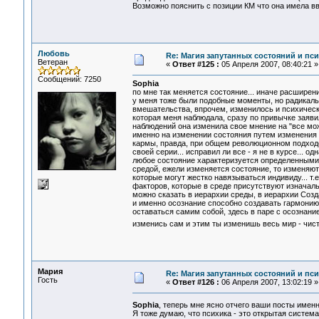
Возможно пояснить с позиции КМ что она имела вв
Любовь
Re: Магия запутанных состояний и пс
Ветеран
«
Ответ #125 :
05 Апреля 2007, 08:40:21 »
Сообщений: 7250
Sophia
по мне так меняется состояние... иначе расширен
у меня тоже были подобные моменты, но радикаль
вмешательства, впрочем, изменилось и психическо
которая меня наблюдала, сразу по привычке заявил
наблюдений она изменила свое мнение на "все мож
именно на изменении состояния путем изменения о
кармы, правда, при общем революционном подходе
своей серии... исправил ли все - я не в курсе... о
любое состояние характеризуется определенными 
средой, ежели изменяется состояние, то изменяют
которые могут жестко навязываться индивиду... т.
факторов, которые в среде присутствуют изначаль
можно сказать в иерархии среды, в иерархии Созд
и именно осознание способно создавать гармонию 
оставаться самим собой, здесь в паре с осознани
изменись сам и этим ты изменишь весь мир - чис
Мария
Re: Магия запутанных состояний и пс
Гость
«
Ответ #126 :
06 Апреля 2007, 13:02:19 »
Sophia
, теперь мне ясно отчего ваши посты именн
Я тоже думаю, что психика - это открытая система