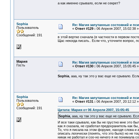
а как именно срывало, если не секрет?
Sophia
Re: Магия запутанных состояний и пс
Пользователь
«
Ответ #129 :
06 Апреля 2007, 15:02:38 »
Сообщений: 191
в этой вертке сначала (в частности в первом пост
Щас некогда писать.. Если что, уточните вопрос, п
Мария
Re: Магия запутанных состояний и пс
Гость
«
Ответ #130 :
06 Апреля 2007, 15:05:45 »
Sophia
, ааа, ну так это у вас еще не срывало. Ес
Sophia
Re: Магия запутанных состояний и пс
Пользователь
«
Ответ #131 :
06 Апреля 2007, 20:12:12 »
Сообщений: 191
Цитата: Мария от 06 Апреля 2007, 15:05:45
Sophia
, ааа, ну так это у вас еще не срывало. Е
И все таки срывало, как бы не грустно мне это бы
как я сказала, не сработал предохранитель как бы,
То, что я писала на этом форуме, находя слова и 
описать логически (понять, что это было) но не т
никак не работал и соо-но ничего я не понимала со