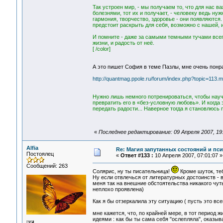
Так устроен мир, - мы получаем то, что для нас в
болезнями, тот их и получает, - человеку ведь ну
гармония, творчество, здоровье - они появляются. 
предстоит раскрыть для себя, возможно с нашей,
И помните - даже за самыми темными тучами всегд
жизни, и радость от неё.
[ /color]
А это пишет София в теме Пазлы, мне очень понр
http://quantmag.ppole.ru/forum/index.php?topic=113
Нужно лишь немного потренироваться, чтобы научи
превратить его в «без-условную любовь». И когд
передать радости... Наверное тогда я становлюсь
«
Последнее редактирование: 09 Апреля 2007, 19:2
Alfia
Re: Магия запутанных состояний и пс
Постоялец
«
Ответ #133 :
10 Апреля 2007, 07:01:07 »
Сообщений: 263
Солярис, ну ты писательница!
Кроме шуток, теб
Ну если отвлечься от литературных достоинств - 
меня так на внешние обстоятельства никакого чуть
неплохо проявлена)
Как я бы отзеркалила эту ситуацию ( пусть это вс
мне кажется, что, по крайней мере, в тот период
идеями : как бы ты сама себя "ослепляла", оказыва