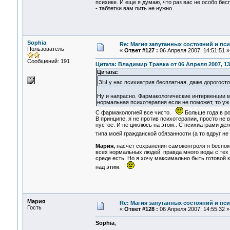
психике. И еще я думаю, что раз вас не особо бе
- таблетки вам пить не нужно.
Sophia
Re: Магия запутанных состояний и пс
Пользователь
«
Ответ #127 :
06 Апреля 2007, 14:51:51 »
Сообщений: 191
Цитата: Владимир Травка от 06 Апреля 2007, 13
Цитата:
ЗЫ у нас психиатрия бесплатная, даже дорогост
Ну и напрасно. Фармакологические интервенции 
нормальная психотерапия если не поможет, то уж 
С фармакологией все чисто.
Больше года в ро
В принципе, я не против психотерапии, просто не 
пустое. И не циклюсь на этом.. С психиатрами дело
типа моей гражданской обязанности (а то вдруг 
Мария,
насчет сохранения самоконтроля я беспоко
всех нормальных людей. правда много воды с тех п
среде есть. Но я хочу максимально быть готовой
над этим.
Мария
Re: Магия запутанных состояний и пс
Гость
«
Ответ #128 :
06 Апреля 2007, 14:55:32 »
Sophia
,