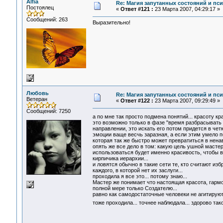
Alfia
Re: Магия запутанных состояний и пс
Постоялец
«
Ответ #121 :
23 Марта 2007, 04:29:17 »
Сообщений: 263
Выразительно!
Любовь
Re: Магия запутанных состояний и пс
Ветеран
«
Ответ #122 :
23 Марта 2007, 09:29:49 »
Сообщений: 7250
а по мне так просто подмена понятий... красоту 
это возможно только в фазе "время разбрасывать
направлении, это искать его потом придется в чет
эмоции ваще весчь заразная, а если этим умело по
которая так же быстро может превратиться в ненави
опять же все дело в том: какую цель ушной мастер
использоваться будет именно красивость, чтобы 
кирпичика иерархии...
и ловятся обычно в такие сети те, кто считают из
каждого, в которой нет их заслуги...
проходила я все это... потому знаю...
Мастер же понимает что настоящая красота, гармони
полной мере только Создателю...
равно как самодостаточные человеки не агитируют 
тоже проходила... точнее наблюдала... здорово та