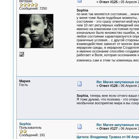
Ветеран
«
Ответ #125 :
05 Апреля 2
Сообщений: 7250
Sophia
по мне так меняется состояние... ина
у меня тоже были подобные моменты, 
состояние - это сразу отметил мой муж
чем 10 лет регулярных наблюдений она
именно на изменении состояния путем 
изначально было множество ошибок, кот
любое состояние характеризуется опр
граничные условия... с другой стороны
взаимодействие зависит от многих фак
иерархии среды, в иерархии Создателя
и именно осознание способно создават
работает и Воля, которая осознанием 
изменись сам и этим ты изменишь вес
Мария
Re: Магия запутанных с
Гость
«
Ответ #126 :
06 Апреля 2
Sophia
, теперь мне ясно отчего ваши 
Я тоже думаю, что психика - это откры
необычное восприятие мира и вы сохра
Sophia
Re: Магия запутанных с
Пользователь
«
Ответ #127 :
06 Апреля 2
Сообщений: 191
Цитата: Владимир Травка от 06 Апре