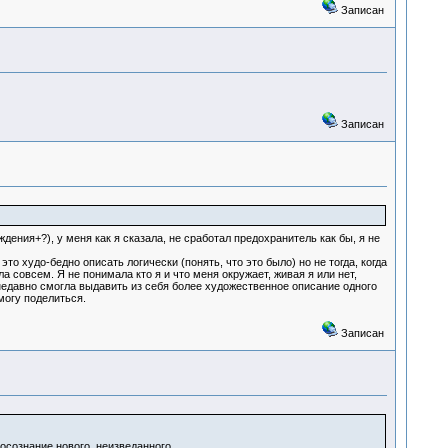
Записан
Записан
ения+?), у меня как я сказала, не сработал предохранитель как бы, я не
то худо-бедно описать логически (понять, что это было) но не тогда, когда
 совсем. Я не понимала кто я и что меня окружает, живая я или нет,
недавно смогла выдавить из себя более художественное описание одного
могу поделиться.
Записан
осознание нового, неизведанного...