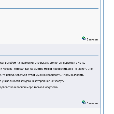
Записан
ет в любом направлении, это искать его потом придется в четко
 и любовь, которая так же быстро может превратиться в ненависть , но
ии, то использоваться будет именно красивость, чтобы выловить
 уникальности каждого, в которой нет их заслуги...
подвластна в полной мере только Создателю...
Записан