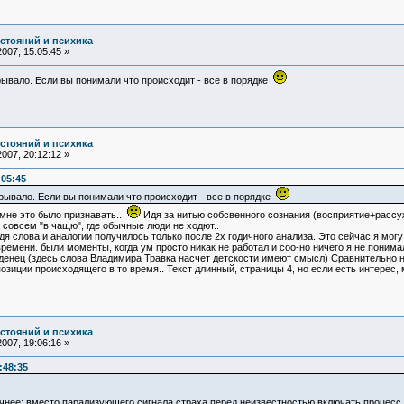
остояний и психика
007, 15:05:45 »
 срывало. Если вы понимали что происходит - все в порядке
остояний и психика
007, 20:12:12 »
:05:45
 срывало. Если вы понимали что происходит - все в порядке
 мне это было признавать..
Идя за нитью собсвенного сознания (восприятие+рассужд
 совсем "в чащю", где обычные люди не ходют..
дя слова и аналогии получилось только после 2х годичного анализа. Это сейчас я могу э
емени. были моменты, когда ум просто никак не работал и соо-но ничего я не понимала
аденец (здесь слова Владимира Травка насчет детскости имеют смысл) Сравнительно 
позиции происходящего в то время.. Текст длинный, страницы 4, но если есть интерес, 
остояний и психика
007, 19:06:16 »
:48:35
точнее: вместо парализующего сигнала страха перед неизвестностью включать процесс 