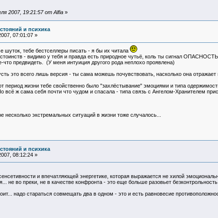
 2007, 19:21:57 от Alfia
»
остояний и психика
007, 07:01:07 »
 шуток, тебе бестселлеры писать - я бы их читала
стоинств - видимо у тебя и правда есть природное чутьё, коль ты сигнал ОПАСНОСТЬ
е-что предвидеть. (У меня интуиция другого рода неплохо проявлена)
усть это всего лишь версия - ты сама можешь почувствовать, насколько она отражает 
 тот период жизни тебе свойственно было "захлёстывание" эмоциями и типа одержимость
Но всё ж сама себя почти что чудом и спасала - типа связь с Ангелом-Хранителем при
е несколько экстремальных ситуаций в жизни тоже случалось...
остояний и психика
007, 08:12:24 »
 сенсетивности и впечатляющей энергетике, которая выражается не хилой эмоционал
.. не во преки, не в качестве конфронта - это еще больше разовьет безконтрольность
оит... надо стараться совмещать два в одном - это и есть равновесие противоположнос