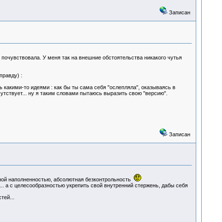
Записан
 почувствовала. У меня так на внешние обстоятельства никакого чутья
правду) :
 какими-то идеями : как бы ты сама себя "ослепляла", оказываясь в
сутствует... ну я таким словами пытаюсь выразить свою "версию".
Записан
ьной наполненностью, абсолютная безконтрольность
... а с целесообразностью укрепить свой внутренний стержень, дабы себя
тей...