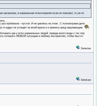
и организма, а нормальная психотерапия если не поможет, то уж по
мать.
у раз пробовала - пустое. И не циклюсь на этом.. С психиатрами дело
и (а то вдруг не уследят за мной врачи и я принесу вред окружающим
)
ботывать как у всех нормальных людей. правда много воды с тех пор
 быть готовой к ЛЮБОЙ ситуации и любому восприятию, чтобы был оч
Записан
Записан