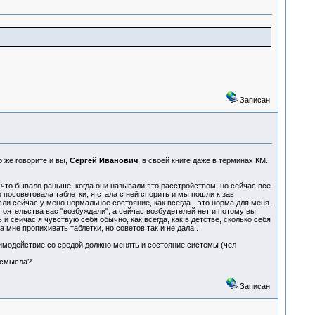
Записан
 же говорите и вы,
Сергей Иванович
, в своей книге даже в терминах КМ.
 что бывало раньше, когда они называли это расстройством, но сейчас все
посоветовала таблетки, я стала с ней спорить и мы пошли к зав
если сейчас у мено нормальное состояние, как всегда - это норма для меня.
оятельства вас "возбуждали", а сейчас возбудетелей нет и потому вы
 сейчас я чувствую себя обычно, как всегда, как в детстве, сколько себя
 мне пропихивать таблетки, но советов так и не дала..
аимодействие со средой должно менять и состояние системы (чел
т смысла?
Записан