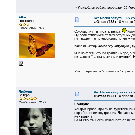
«
Последнее редактирование: 09 Апреля
Alfia
Re: Магия запутанных с
Постоялец
«
Ответ #133 :
10 Апреля 2
Сообщений: 263
Солярис, ну ты писательница!
Кроме
Ну если отвлечься от литературных до
нет, разве что по сновиденьям могу ко
Как я бы отзеркалила эту ситуацию ( п
мне кажется, что, по крайней мере, в
ситуациях "на грани жизни и смерти". 
=====
У меня при моём "спокойном" характер
Любовь
Re: Магия запутанных с
Ветеран
«
Ответ #134 :
10 Апреля 2
Сообщений: 7250
Солярис
Альфия права, при оч не дурственной
пора бы своим внутренним Ян заняться.
не утратить...
но от спонтанности отказываться не ст