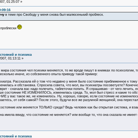
07, 01:25:07 »
:09:16
ичу
в теме про Свободу у меня снова был малюсенький проблеск.
 проблески
остояний и психика
007, 01:13:11 »
мира состояния чел психики меняются, то же вроде пишут в книжках по психологии, то
несколько иначе, из собсвенного опыта приведу такой пример:
ихиатра. Рассказала ей о том что недавно у меня было состояние приближенное к тому
енилась и обстановка. Спросила совета, что мол, вы психиатры посоветуете? Конечно 
оврит - сначала вас надо полечить, таблеточки попить. Я спрашиваю - от чего лечить, 
ше состояние НЕ ИЗМЕНИЛОСЬ, изменилась среда. То, мол был стресс и какие то обст
 у вас такое же, не изменилось. Ну, хорошо, говорю, если состояние не изменилось и
аетесь, от себя самой? После этого, будучи все же разумной женщиной, она перестала
 состояние или меняется ТОЛЬКО среда? Ведь человек как бы открытая система, и вз
на имела ввиду, что состояние не меняется? или вообще то, что она сказала не имее
остояний и психика