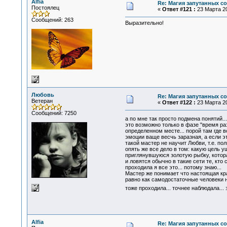
Alfia
Re: Магия запутанных с
Постоялец
«
Ответ #121 :
23 Марта 20
Сообщений: 263
Выразительно!
Любовь
Re: Магия запутанных с
Ветеран
«
Ответ #122 :
23 Марта 20
Сообщений: 7250
а по мне так просто подмена понятий.
это возможно только в фазе "время ра
определенном месте... порой там где в
эмоции ваще весчь заразная, а если эт
такой мастер не научит Любви, т.е. по
опять же все дело в том: какую цель у
приглянувшуюся золотую рыбку, котора
и ловятся обычно в такие сети те, кто 
проходила я все это... потому знаю...
Мастер же понимает что настоящая крас
равно как самодостаточные человеки не
тоже проходила... точнее наблюдала...
Alfia
Re: Магия запутанных с