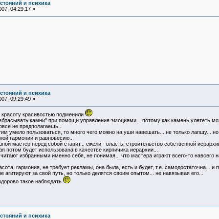
остояний и психика
07, 04:29:17 »
остояний и психика
07, 09:29:49 »
.. красоту красивостью подменили
збрасывать камни" при помощи управления эмоциями... потому как камень улететь мож
овсе не предполагаешь...
им умело пользоваться, то много чего можно на уши навешать... не только лапшу... но
лной гармонии и равновесию...
шной мастер перед собой ставит... ежели - власть, строительство собственной иерарх
я потом будет использована в качестве кирпичика иерархии...
считают избранными именно себя, не понимая... что мастера играют всего-то навсего на
ота, гармония, не требует рекламы, она была, есть и будет, т.е. самодостаточна... и 
 агитируют за свой путь, но только делятся своим опытом... не навязывая его...
 здорово такое наблюдать
остояний и психика