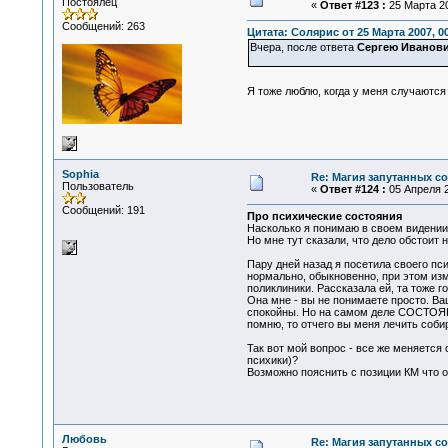
Постоялец
«
Ответ #123 :
25 Марта 20
Сообщений: 263
Цитата: Солярис от 25 Марта 2007, 00
Вчера, после ответа
Сергею Иванов
Я тоже люблю, когда у меня случаются
Sophia
Re: Магия запутанных с
Пользователь
«
Ответ #124 :
05 Апреля 2
Сообщений: 191
Про психические состояния
Насколько я понимаю в своем видении 
Но мне тут сказали, что дело обстоит 
Пару дней назад я посетила своего пс
нормально, обыкновенно, при этом изм
поликлиники. Рассказала ей, та тоже г
Она мне - вы не понимаете просто. Ва
спокойны. Но на самом деле СОСТОЯНИЕ
помню, то отчего вы меня лечить собир
Так вот мой вопрос - все же меняется
психики)?
Возможно пояснить с позиции КМ что о
Любовь
Re: Магия запутанных с