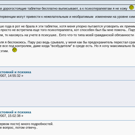
же дорогостоящие таблетки бесплатно выписывают, а к психотерапевтам я не хожу
тервенции могут привести к нежелательным и необратимым изменении на уровне хими
е года в рот не брала я эти таблетки, хотя меня упорно пытаются уговорить их прини
 просто не встретила еще того психотерапевта, кот способен был бы мне помочь.. Пар
ем, тк нахожусь на учете в психушке.. Енто что-то типа моей гражданской обязанност
я я беспокоюсь. Пару раз ведь срывало, у меня как бы предохранитель перестал сра
е все под контролем, даже когда "возбудители" в среде есть. Но я хочу максимально
ад этим.
остояний и психика
007, 14:55:32 »
остояний и психика
007, 15:02:38 »
первом посте) много подробностей.
е вопрос, потом отвечу..