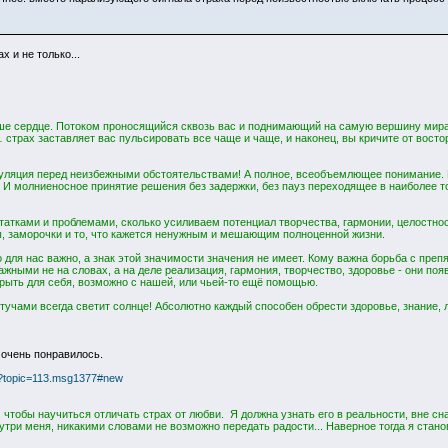
 и не только...
е сердце. Потоком проносящийся сквозь вас и поднимающий на самую вершину мира! В
 страх заставляет вас пульсировать все чаще и чаще, и наконец, вы кричите от восто
итуляция перед неизбежными обстоятельствами! А полное, всеобъемлющее понимание.
м! И молниеносное принятие решения без задержки, без пауз переходящее в наиболее 
достатками и проблемами, сколько усиливаем потенциал творчества, гармонии, целостн
ы, заморочки и то, что кажется ненужным и мешающим полноценной жизни.
о для нас важно, а знак этой значимости значения не имеет. Кому важна борьба с препя
жными не на словах, а на деле реализация, гармония, творчество, здоровье - они появл
рыть для себя, возможно с нашей, или чьей-то ещё помощью.
чами всегда светит солнце! Абсолютно каждый способен обрести здоровье, знание, лад
 очень понравилось.
hp?topic=113.msg1377#new
чтобы научиться отличать страх от любви. Я должна узнать его в реальности, вне сна 
три меня, никакими словами не возможно передать радости... Наверное тогда я стан