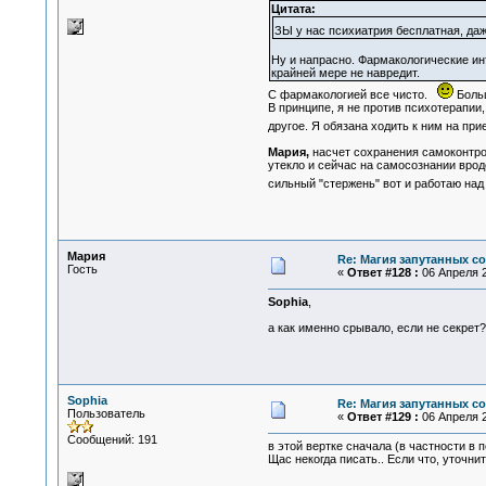
Цитата:
ЗЫ у нас психиатрия бесплатная, да
Ну и напрасно. Фармакологические ин
крайней мере не навредит.
С фармакологией все чисто.
Больш
В принципе, я не против психотерапии,
другое. Я обязана ходить к ним на при
Мария,
насчет сохранения самоконтрол
утекло и сейчас на самосознании врод
сильный "стержень" вот и работаю н
Мария
Re: Магия запутанных с
Гость
«
Ответ #128 :
06 Апреля 2
Sophia
,
а как именно срывало, если не секрет?
Sophia
Re: Магия запутанных с
Пользователь
«
Ответ #129 :
06 Апреля 2
Сообщений: 191
в этой вертке сначала (в частности в 
Щас некогда писать.. Если что, уточнит