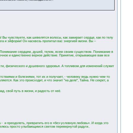
ы чувствуете, как шевелятся волосы, как замирает сердце, как по телу
рга и эйфории! Он насквозь пропитал вас энергией жизни. Вы –
 Понимание сердцем, душей, телом, всем своим существом. Понимание в
точное и единственно верное действие. Принятие, открывающее вам все
ости, физического и душевного здоровья. А топливом для изменений служит
тствиями и болезнями, тот их и получает, - человеку ведь нужно чем-то
яются. Как это происходит, и что значит "на деле", Тайна. Не секрет, а
, свой путь в жизни, и радость от неё.
- и преодолеть, превратить его в «без-условную любовь». И когда это
овлюсь просто улыбающимся светом перевернутой радуги..