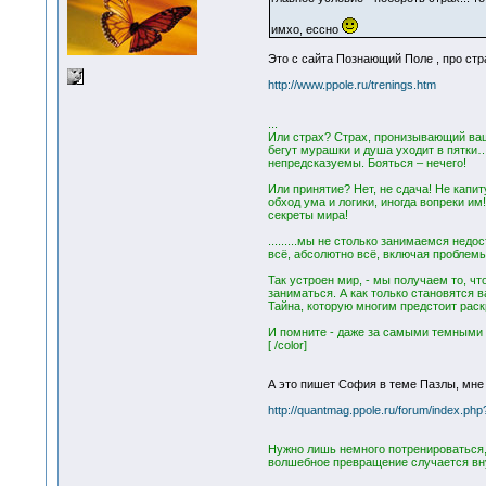
имхо, ессно
Это с сайта Познающий Поле , про страх
http://www.ppole.ru/trenings.htm
...
Или страх? Страх, пронизывающий ваш
бегут мурашки и душа уходит в пятки…
непредсказуемы. Бояться – нечего!
Или принятие? Нет, не сдача! Не кап
обход ума и логики, иногда вопреки и
секреты мира!
.........мы не столько занимаемся не
всё, абсолютно всё, включая проблем
Так устроен мир, - мы получаем то, чт
заниматься. А как только становятся ва
Тайна, которую многим предстоит раск
И помните - даже за самыми темными ту
[ /color]
А это пишет София в теме Пазлы, мне
http://quantmag.ppole.ru/forum/index.p
Нужно лишь немного потренироваться, 
волшебное превращение случается вну