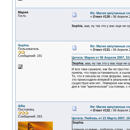
Мария
Re: Магия запутанных с
Гость
«
Ответ #130 :
06 Апреля 2
Sophia
, ааа, ну так это у вас еще не
Sophia
Re: Магия запутанных с
Пользователь
«
Ответ #131 :
06 Апреля 2
Сообщений: 191
Цитата: Мария от 06 Апреля 2007, 15
Sophia
, ааа, ну так это у вас еще не
И все таки срывало, как бы не грустно
поняла, что пора остановиться, и ушла
То, что я писала на этом форуме, нахо
это происходило впервой в реальном вр
существую или нет.. Наверное как мл
дня в том "критическом" состоянии, с 
Alfia
Re: Магия запутанных с
Постоялец
«
Ответ #132 :
09 Апреля 2
Сообщений: 263
Цитата: Любовь от 21 Марта 2007, 16
Sophia
главное условие - побороть страх... 