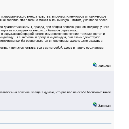
 и хирургического вмешательства, впрочем, изменилось и психическое
ке заявила, что этого не может быть ни когда... потом, уже после более
 по диагностике кармы, правда, при общем революционном подходе у него
. одна из последних оставшихся была оч серьезная...
 с окружающей средой, ежели изменяется состояние, то изменяются и
ндивиду... т.е. активны и среда и индивидум, они взаимодействуют,
 индивиды как бы располагаются в поле среды, даже можно сказать в
ость, и при этом оставаться самим собой, здесь в паре с осознанием
Записан
казалось на психике. И еще я думаю, что раз вас не особо беспокоит такое
Записан