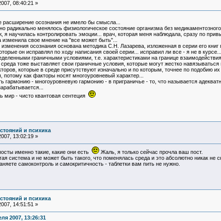
007, 08:40:21 »
че расширение осознания не имело бы смысла...
но радикально менялось физиологическое состояние организма без медикаментозного
, я научилась контролировать эмоции... врач, которая меня наблюдала, сразу по привыч
 изменила свое мнение на "все может быть"...
изменения осознания основана методика С.Н. Лазарева, изложенная в серии его книг
орые он исправлял по ходу написания своей серии... исправил ли все - я не в курсе..
еделенными граничными условиями, т.е. характеристиками на границе взаимодействия
 среда тоже выставляет свои граничные условия, которые могут жестко навязываться и
торов, которые в среде присутствуют изначально и по которым, точнее по подобию их
, потому как факторы носят многоуровневый характер...
ь гармонию - многоуровневую гармонию - в приграничье - то, что называется адекватн
нарабатывается...
ь мир - чисто квантовая сентеция
остояний и психика
007, 13:02:19 »
посты именно такие, какие они есть
Жаль, я только сейчас прочла ваш пост.
тая система и не может быть такого, что поменялась среда и это абсолютно никак не с
няете самоконтроль и самокритичность - таблетки вам пить не нужно.
остояний и психика
007, 14:51:51 »
ля 2007, 13:26:31