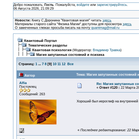
Добро пожаловать,
Гость
. Пожалуйста,
войдите
или
зарегистрируйтесь
.
06 Августа 2026, 21:09:29
Новости:
Книгу С.Доронина "Квантовая магия" читать
здесь
Материалы старого сайта "Физика Магии" доступны для просмотра
здесь
О замеченных глюках просьба писать на почту
quantmag@mail.ru
Квантовый Портал
Тематические разделы
Квантовая психология
(Модератор:
Владимир Травка
)
Магия запутанных состояний и психика
Страниц:
1
...
7
8
[
9
]
10
11
12
Все
Тема: Магия запутанных состояний и
Автор
Alfia
Re: Магия запутанных с
Постоялец
«
Ответ #120 :
22 Марта 20
Сообщений: 263
Хороший был иероглиф на внутренней
«
Последнее редактирование: 22 Марта